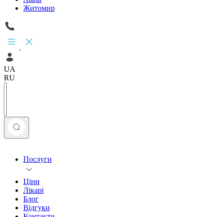
Житомир
UA
RU
Послуги
Ціни
Лікарі
Блог
Відгуки
Контакти