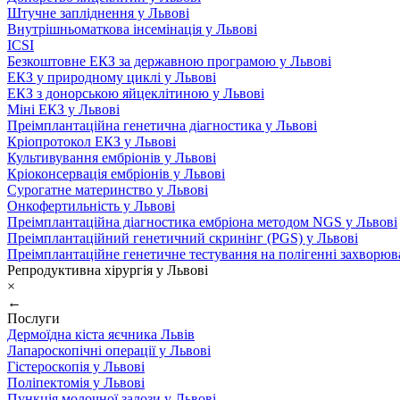
Штучне запліднення у Львові
Внутрішньоматкова інсемінація у Львові
ICSI
Безкоштовне ЕКЗ за державною програмою у Львові
ЕКЗ у природному циклі у Львові
ЕКЗ з донорською яйцеклітиною у Львові
Міні ЕКЗ у Львові
Преімплантаційна генетична діагностика у Львові
Кріопротокол ЕКЗ у Львові
Культивування ембріонів у Львові
Кріоконсервація ембріонів у Львові
Сурогатне материнство у Львові
Онкофертильність у Львові
Преімплантаційна діагностика ембріона методом NGS у Львові
Преімплантаційний генетичний скринінг (PGS) у Львові
Преімплантаційне генетичне тестування на полігенні захворюв
Репродуктивна хірургія у Львові
×
←
Послуги
Дермоїдна кіста яєчника Львів
Лапароскопічні операції у Львові
Гістероскопія у Львові
Поліпектомія у Львові
Пункція молочної залози у Львові