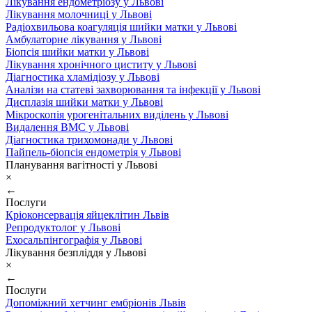
Лікування ендометріозу у Львові
Лікування молочниці у Львові
Радіохвильова коагуляція шийки матки у Львові
Амбулаторне лікування у Львові
Біопсія шийки матки у Львові
Лікування хронічного циститу у Львові
Діагностика хламідіозу у Львові
Аналізи на статеві захворювання та інфекції у Львові
Дисплазія шийки матки у Львові
Мікроскопія урогенітальних виділень у Львові
Видалення ВМС у Львові
Діагностика трихомонади у Львові
Пайпель-біопсія ендометрія у Львові
Планування вагітності у Львові
×
←
Послуги
Кріоконсервація яйцеклітин Львів
Репродуктолог у Львові
Ехосальпінгографія у Львові
Лікування безпліддя у Львові
×
←
Послуги
Допоміжний хетчинг ембріонів Львів