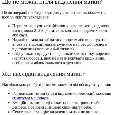
Що не можна після видалення матки?
Після операції необхідно дотримуватися певних обмежень,
щоб уникнути ускладнень:
Перші тижні: уникати фізичних навантажень, підняття
ваги (понад 2–3 кг), статевих контактів, гарячих ванн
або саун.
Надалі: не можна займатися спортом або виконувати
вправи з високим навантаженням на прес до повного
відновлення (зазвичай 6–8 тижнів).
Слід уникати продуктів, що викликають газоутворення
(капуста, бобові), щоб не навантажувати кишківник,
особливо за абдомінального втручання
Які наслідки видалення матки?
Наслідки можуть бути різними залежно від обсягу втручання:
Гормональні зміни (у разі видалення яєчників): можливі
симптоми менопаузи
.
Емоційні зміни: іноді жінки зазнають тривоги або
депресії, пов'язані зі зміною сприйняття себе.
Сексуальна функція: видалення матки не впливає