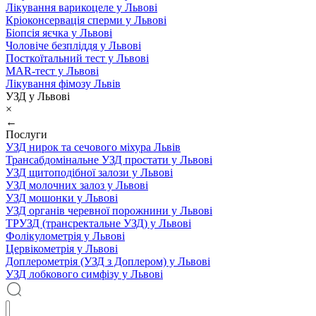
Лікування варикоцеле у Львові
Кріоконсервація сперми у Львові
Біопсія яєчка у Львові
Чоловіче безпліддя у Львові
Посткоїтальний тест у Львові
MAR-тест у Львові
Лікування фімозу Львів
УЗД у Львові
×
←
Послуги
УЗД нирок та сечового міхура Львів
Трансабдомінальне УЗД простати у Львові
УЗД щитоподібної залози у Львові
УЗД молочних залоз у Львові
УЗД мошонки у Львові
УЗД органів черевної порожнини у Львові
ТРУЗД (трансректальне УЗД) у Львові
Фолікулометрія у Львові
Цервікометрія у Львові
Доплерометрія (УЗД з Доплером) у Львові
УЗД лобкового симфізу у Львові