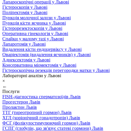
Лапароскопічні операції у Львові
Гістероскопія у Львові
Поліпектомія у Львові
Пункція молочної залози у Львові
Пункція кісти яєчника у Львові
Гістерорезектоскопія у Львові
Оперативна гінекологія у Львові
Спайки у малому тазі у Львові
Лапаротомія у Львові
Видалення кісти ендоцервіксу у Львові
Оваріектомія (видалення яєчників) у Львові
Аднексектомія у Львові
Консервативна міомектомія у Львові
Гістероскопічна резекція перегородки матки у Львові
Лабораторні аналізи у Львові
×
←
Послуги
FISH-діагностика сперматозоїдів Львів
Прогестерон Львів
Пролактин Львів
ТТГ (тиреотропний гормон) Львів
ХГЛ (хоріонічний гонадотропін) Львів
ФСГ (фолікулостимулюючий гормон) Львів
ГСПГ (глобулін, що зв'язує статеві гормони) Львів