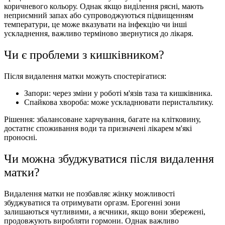
коричневого кольору. Однак якщо виділення рясні, мають
неприємний запах або супроводжуються підвищенням
температури, це може вказувати на інфекцію чи інші
ускладнення, важливо терміново звернутися до лікаря.
Чи є проблеми з кишківником?
Після видалення матки можуть спостерігатися:
Запори: через зміни у роботі м'язів таза та кишківника.
Спайкова хвороба: може ускладнювати перистальтику.
Рішення: збалансоване харчування, багате на клітковину,
достатнє споживання води та призначені лікарем м'які
проносні.
Чи можна збуджуватися після видалення
матки?
Видалення матки не позбавляє жінку можливості
збуджуватися та отримувати оргазм. Ерогенні зони
залишаються чутливими, а яєчники, якщо вони збережені,
продовжують виробляти гормони. Однак важливо