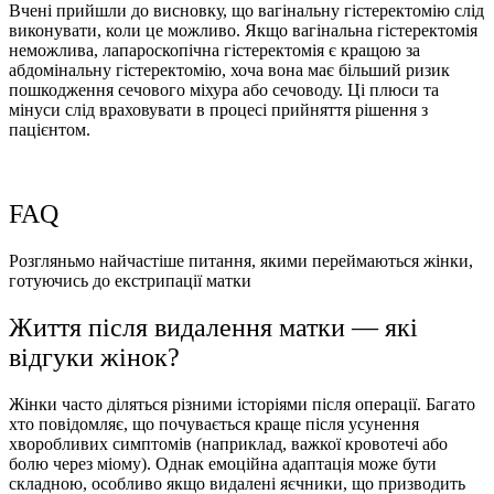
Вчені прийшли до висновку, що вагінальну гістеректомію слід
виконувати, коли це можливо. Якщо вагінальна гістеректомія
неможлива, лапароскопічна гістеректомія є кращою за
абдомінальну гістеректомію, хоча вона має більший ризик
пошкодження сечового міхура або сечоводу. Ці плюси та
мінуси слід враховувати в процесі прийняття рішення з
пацієнтом.
FAQ
Розгляньмо найчастіше питання, якими переймаються жінки,
готуючись до екстрипації матки
Життя після видалення матки — які
відгуки жінок?
Жінки часто діляться різними історіями після операції. Багато
хто повідомляє, що почувається краще після усунення
хворобливих симптомів (наприклад, важкої кровотечі або
болю через міому). Однак емоційна адаптація може бути
складною, особливо якщо видалені яєчники, що призводить