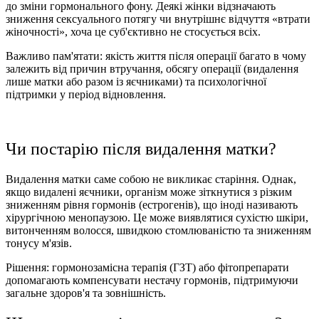
до зміни гормонального фону. Деякі жінки відзначають
зниження сексуального потягу чи внутрішнє відчуття «втрати
жіночності», хоча це суб'єктивно не стосується всіх.
Важливо пам'ятати: якість життя після операції багато в чому
залежить від причин втручання, обсягу операції (видалення
лише матки або разом із яєчниками) та психологічної
підтримки у період відновлення.
Чи постарію після видалення матки?
Видалення матки саме собою не викликає старіння. Однак,
якщо видалені яєчники, організм може зіткнутися з різким
зниженням рівня гормонів (естрогенів), що іноді називають
хірургічною менопаузою. Це може виявлятися сухістю шкіри,
витонченням волосся, швидкою стомлюваністю та зниженням
тонусу м'язів.
Рішення: гормонозамісна терапія (ГЗТ) або фітопрепарати
допомагають компенсувати нестачу гормонів, підтримуючи
загальне здоров'я та зовнішність.