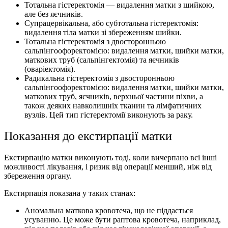
Тотальна гістеректомія — видалення матки з шийкою,
але без яєчників.
Супрацервікальна, або субтотальна гістеректомія:
видалення тіла матки зі збереженням шийки.
Тотальна гістеректомія з двосторонньою
сальпінгоофоректомією: видалення матки, шийки матки,
маткових труб (сальпінгектомія) та яєчників
(оваріектомія).
Радикальна гістеректомія з двосторонньою
сальпінгоофоректомією: видалення матки, шийки матки,
маткових труб, яєчників, верхньої частини піхви, а
також деяких навколишніх тканин та лімфатичних
вузлів. Цей тип гістеректомії виконують за раку.
Показання до екстирпації матки
Екстирпацію матки виконують тоді, коли вичерпано всі інші
можливості лікування, і ризик від операції менший, ніж від
збереження органу.
Екстирпація показана у таких станах:
Аномальна маткова кровотеча, що не піддається
усуванню. Це може бути раптова кровотеча, наприклад,