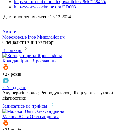
https://pmc.ncbi.nlm.nih.gov/articles/PMC558455/
https://www.cochrane.org/CD003...
Дата оновлення статті: 13.12.2024
Автор:
Мороховець Ігор Миколайович
Спеціалісти в цій категорії
Всі лікарі
Холодян
Ірина Ярославівна
+27 років
215 відгуків
Акушер-гінеколог, Репродуктолог, Лікар ультразвукової
діагностики
Записатись на прийом
Малова
Юлія Олександрівна
+25 років