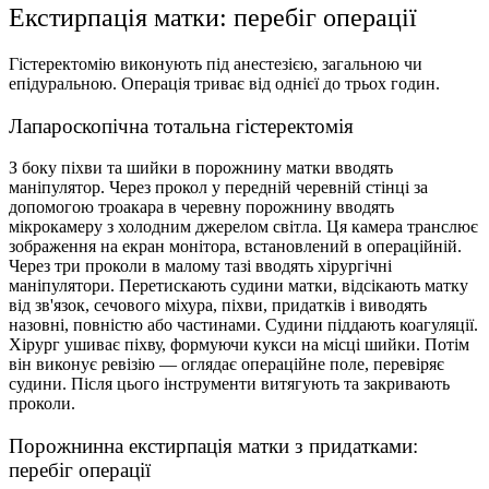
Екстирпація матки: перебіг операції
Гістеректомію виконують під анестезією, загальною чи
епідуральною. Операція триває від однієї до трьох годин.
Лапароскопічна тотальна гістеректомія
З боку піхви та шийки в порожнину матки вводять
маніпулятор. Через прокол у передній черевній стінці за
допомогою троакара в черевну порожнину вводять
мікрокамеру з холодним джерелом світла. Ця камера транслює
зображення на екран монітора, встановлений в операційній.
Через три проколи в малому тазі вводять хірургічні
маніпулятори. Перетискають судини матки, відсікають матку
від зв'язок, сечового міхура, піхви, придатків і виводять
назовні, повністю або частинами. Судини піддають коагуляції.
Хірург ушиває піхву, формуючи кукси на місці шийки. Потім
він виконує ревізію — оглядає операційне поле, перевіряє
судини. Після цього інструменти витягують та закривають
проколи.
Порожнинна екстирпація матки з придатками:
перебіг операції