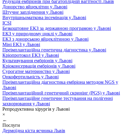
Редукція ембріонів при багатоплідній вагітності Львів
Донорство яйцеклітин у Львові
Штучне запліднення у Львові
Внутрішньоматкова інсемінація у Львові
ICSI
Безкоштовне ЕКЗ за державною програмою у Львові
ЕКЗ у природному циклі у Львові
ЕКЗ з донорською яйцеклітиною у Львові
Міні ЕКЗ у Львові
Преімплантаційна генетична діагностика у Львові
Кріопротокол ЕКЗ у Львові
Культивування ембріонів у Львові
Кріоконсервація ембріонів у Львові
Сурогатне материнство у Львові
Онкофертильність у Львові
Преімплантаційна діагностика ембріона методом NGS у
Львові
Преімплантаційний генетичний скринінг (PGS) у Львові
Преімплантаційне генетичне тестування на полігенні
захворювання у Львові
Репродуктивна хірургія у Львові
×
←
Послуги
Дермоїдна кіста яєчника Львів