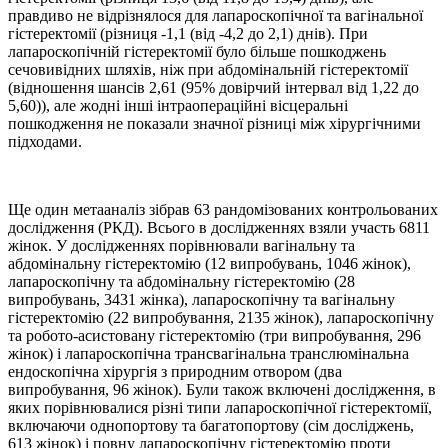
правдиво не відрізнялося для лапароскопічної та вагінальної
гістеректомії (різниця -1,1 (від -4,2 до 2,1) днів). При
лапароскопічній гістеректомії було більше пошкоджень
сечовивідних шляхів, ніж при абдомінальній гістеректомії
(відношення шансів 2,61 (95% довірчий інтервал від 1,22 до
5,60)), але жодні інші інтраопераційні вісцеральні
пошкодження не показали значної різниці між хірургічними
підходами.
Ще один метааналіз зібрав 63 рандомізованих контрольованих
дослідження (РКД). Всього в дослідженнях взяли участь 6811
жінок. У дослідженнях порівнювали вагінальну та
абдомінальну гістеректомію (12 випробувань, 1046 жінок),
лапароскопічну та абдомінальну гістеректомію (28
випробувань, 3431 жінка), лапароскопічну та вагінальну
гістеректомію (22 випробування, 2135 жінок), лапароскопічну
та робото-асистовану гістеректомію (три випробування, 296
жінок) і лапароскопічна трансвагінальна транслюмінальна
ендоскопічна хірургія з природним отвором (два
випробування, 96 жінок). Були також включені дослідження, в
яких порівнювалися різні типи лапароскопічної гістеректомії,
включаючи однопортову та багатопортову (сім досліджень,
613 жінок) і повну лапароскопічну гістеректомію проти