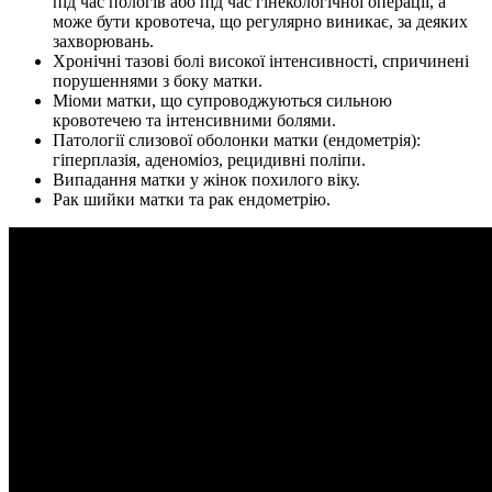
під час пологів або під час гінекологічної операції, а
може бути кровотеча, що регулярно виникає, за деяких
захворювань.
Хронічні тазові болі високої інтенсивності, спричинені
порушеннями з боку матки.
Міоми матки, що супроводжуються сильною
кровотечею та інтенсивними болями.
Патології слизової оболонки матки (ендометрія):
гіперплазія, аденоміоз, рецидивні поліпи.
Випадання матки у жінок похилого віку.
Рак шийки матки та рак ендометрію.