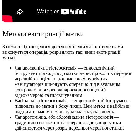
Методи екстирпації матки
Залежно від того, яким доступом та якими інструментами
виконується операція, розрізняють такі види екстирпації
матки:
Лапароскопічна гістеректомія — ендоскопічний
інструмент підводять до матки через проколи в передній
черевній стінці та за допомогою хірургічних
маніпуляторів виконують операцію під візуальним
контролем, для чого лапароскоп оснащений
відеокамерою та підсвічуванням.
Вагінальна гістеректомія — ендоскопічний інструмент
підводять до матки з боку піхви. Цей метод є найбільш
щадним та має мінімальну кількість ускладнень.
Лапаротомічна, або абдомінальна гістероскопія —
традиційна порожнинна операція, доступ до матки
здійснюється через розріз передньої черевної стінки.