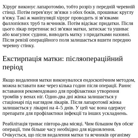
Хірург виконує лапаротомію, тобто розріз у передній черевній
стінці. Потім перев'язує зв'язки з обох боків, прошиває круглу
в'язку. Такі ж маніпуляції хірург проводить зі зв'язками
фаллопієвих труб та яєчників. Потім відсікає придатки. Після
цього лікар перетинає всі зв'язки матки, затискає та ушиває
або коагулює судини, виводить матку з придатками назовні.
Після ревізії операційного поля залишається вшити передню
черевну стінку.
Екстирпація матки: післяопераційний
період
Якщо видалення матки виконувалося ендоскопічним методом,
можна вставати вже через кілька годин після операції. Раннє
вставання рекомендовано для профілактики утворення
тромбів у венах ніг. Один-два дні жінка залишається у
стаціонарі під наглядом лікарів. Після лапаротомії жінка
залишається у лікарні на 4–5 днів. У цей час вона одержує
препарати для профілактики інфекції та інших ускладнень.
Реабілітація триває півтора-два місяці. Чим більшим був обсяг
операції, тим більше часу необхідно для відновлення.
Очікується, що після видалення матки та яєчників організму