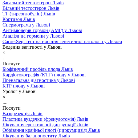
Загальний тестостерон Львів
Вільний тестостерон Львів
ТГ (тиреоглобулін) Львів
Кортизол Львів
Спермограма у Львові
Антимюлерів гормон (АМГ) у Львові
Аналізи на гормони у Львові
CarrierSeq: тест на носіння генетичної патології у Львові
Ведення вагітності у Львові
×
←
Послуги
Біофізичний профіль плода Львів
Кардіотокографія (КТГ) плоду у Львові
Пренатальна діагностика у Львові
КТР плоду у Львові
Уролог у Львові
×
←
Послуги
Вазорезекція Львів
Пластика вуздечки (френулотомія) Львів
Лікування еректильної дисфункції Львів
Обрізання крайньої плоті (циркумцизія) Львів
Лікування баланопоститу Львів