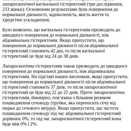
лапароскопічної вагінальної гістеректомії (три дослідження,
233 жінки). Основними результатами були повернення до
нормальної діяльності, задоволеність, якість життя та
хірургічні ускладнення.
Було виявлено, що вагінальна гістеректомія призводить до
швидшого повернення до нормальної діяльності, ніж
абдомінальна гістеректомія. Якщо припустити, що
повернення до нормальної діяльності після абдомінальної
гістеректомії становить 42 дні, то після вагінальної
гістеректомії це буде від 24 до 38 днів.
Лапароскопічна гістеректомія також призводить до швидшого
повернення до нормальної діяльності, ніж абдомінальна
гістеректомія. На підставі наших висновків, якщо припустити,
що повернення до нормальної діяльності після абдомінальної
гістеректомії становить 37 днів, то після лапароскопічної
гістеректомії це буде від 22 до 25 днів. Проте лапароскопічна
гістеректомія, ймовірно, пов’язана з більшим ризиком
пошкодження сечоводу (трубки, яка переносить сечу від
нирки до сечового міхура). Якщо припустити, що частота
пошкодження сечоводу під час абдомінальної гістеректомії
дорівнює 0%, то під час лапароскопічної гістеректомії вона
буде між 0% і 2%.