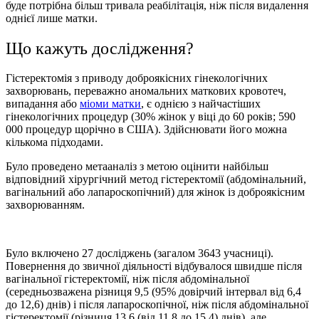
буде потрібна більш тривала реабілітація, ніж після видалення
однієї лише матки.
Що кажуть дослідження?
Гістеректомія з приводу доброякісних гінекологічних
захворювань, переважно аномальних маткових кровотеч,
випадання або
міоми матки
, є однією з найчастіших
гінекологічних процедур (30% жінок у віці до 60 років; 590
000 процедур щорічно в США). Здійснювати його можна
кількома підходами.
Було проведено метааналіз з метою оцінити найбільш
відповідний хірургічний метод гістеректомії (абдомінальний,
вагінальний або лапароскопічний) для жінок із доброякісним
захворюванням.
Було включено 27 досліджень (загалом 3643 учасниці).
Повернення до звичної діяльності відбувалося швидше після
вагінальної гістеректомії, ніж після абдомінальної
(середньозважена різниця 9,5 (95% довірчий інтервал від 6,4
до 12,6) днів) і після лапароскопічної, ніж після абдомінальної
гістеректомії (різниця 13,6 (від 11,8 до 15,4) днів), але