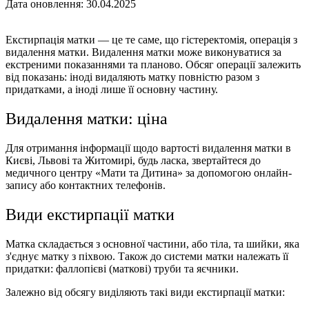
Дата оновлення: 30.04.2025
Екстирпація матки — це те саме, що гістеректомія, операція з
видалення матки. Видалення матки може виконуватися за
екстреними показаннями та планово. Обсяг операції залежить
від показань: іноді видаляють матку повністю разом з
придатками, а іноді лише її основну частину.
Видалення матки: ціна
Для отримання інформації щодо вартості видалення матки в
Києві, Львові та Житомирі, будь ласка, звертайтеся до
медичного центру «Мати та Дитина» за допомогою онлайн-
запису або контактних телефонів.
Види екстирпації матки
Матка складається з основної частини, або тіла, та шийки, яка
з'єднує матку з піхвою. Також до системи матки належать її
придатки: фаллопієві (маткові) труби та яєчники.
Залежно від обсягу виділяють такі види екстирпації матки: