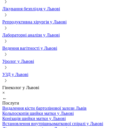
Лікування безпліддя у Львові
Репродуктивна хірургія у Львові
Лабораторні аналізи у Львові
Ведення вагітності у Львові
Уролог у Львові
УЗД у Львові
Гінеколог у Львові
×
←
Послуги
Видалення кісти бартолінової залози Львів
Кольпоскопія шийки матки у Львові
Конізація шийки матки у Львові
Встановлення внутрішньоматкової спіралі у Львові