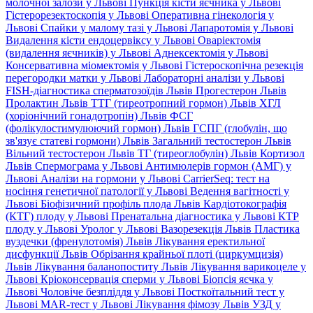
молочної залози у Львові
Пункція кісти яєчника у Львові
Гістерорезектоскопія у Львові
Оперативна гінекологія у
Львові
Спайки у малому тазі у Львові
Лапаротомія у Львові
Видалення кісти ендоцервіксу у Львові
Оваріектомія
(видалення яєчників) у Львові
Аднексектомія у Львові
Консервативна міомектомія у Львові
Гістероскопічна резекція
перегородки матки у Львові
Лабораторні аналізи у Львові
FISH-діагностика сперматозоїдів Львів
Прогестерон Львів
Пролактин Львів
ТТГ (тиреотропний гормон) Львів
ХГЛ
(хоріонічний гонадотропін) Львів
ФСГ
(фолікулостимулюючий гормон) Львів
ГСПГ (глобулін, що
зв'язує статеві гормони) Львів
Загальний тестостерон Львів
Вільний тестостерон Львів
ТГ (тиреоглобулін) Львів
Кортизол
Львів
Спермограма у Львові
Антимюлерів гормон (АМГ) у
Львові
Аналізи на гормони у Львові
CarrierSeq: тест на
носіння генетичної патології у Львові
Ведення вагітності у
Львові
Біофізичний профіль плода Львів
Кардіотокографія
(КТГ) плоду у Львові
Пренатальна діагностика у Львові
КТР
плоду у Львові
Уролог у Львові
Вазорезекція Львів
Пластика
вуздечки (френулотомія) Львів
Лікування еректильної
дисфункції Львів
Обрізання крайньої плоті (циркумцизія)
Львів
Лікування баланопоститу Львів
Лікування варикоцеле у
Львові
Кріоконсервація сперми у Львові
Біопсія яєчка у
Львові
Чоловіче безпліддя у Львові
Посткоїтальний тест у
Львові
MAR-тест у Львові
Лікування фімозу Львів
УЗД у