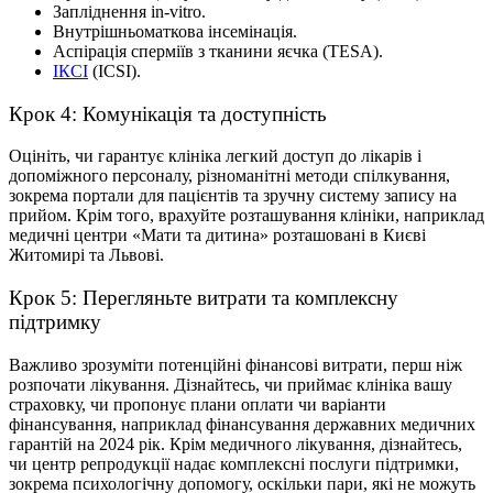
Запліднення in-vitro.
Внутрішньоматкова інсемінація.
Аспірація сперміїв з тканини яєчка (ТЕSA).
ІКСІ
(ІCSІ).
Крок 4: Комунікація та доступність
Оцініть, чи гарантує клiнiка легкий доступ до лікарів і
допоміжного персоналу, різноманітні методи спілкування,
зокрема портали для пацієнтів та зручну систему запису на
прийом. Крім того, врахуйте розташування клініки, наприклад
медичні центри «Мати та дитина» розташовані в Києві
Житомирі та Львові.
Крок 5: Перегляньте витрати та комплексну
підтримку
Важливо зрозуміти потенційні фінансові витрати, перш ніж
розпочати лікування. Дiзнайтесь, чи приймає клініка вашу
страховку, чи пропонує плани оплати чи варіанти
фінансування, наприклад фінансування державних медичних
гарантій на 2024 рік. Крім медичного лікування, дізнайтесь,
чи центр репродукції надає комплексні послуги підтримки,
зокрема психологічну допомогу, оскільки пари, які не можуть