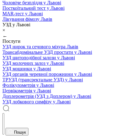
Чоловіче безпліддя у Львові
Посткоїтальний тест у Львові
MAR-тест у Львові
Лікування фімозу Львів
УЗД у Львові
×
←
Послуги
УЗД нирок та сечового міхура Львів
Трансабдомінальне УЗД простати у Львові
УЗД щитоподібної залози у Львові
УЗД молочних залоз у Львові
УЗД мошонки у Львові
УЗД органів черевної порожнини у Львові
ТРУЗД (трансректальне УЗД) у Львові
Фолікулометрія у Львові
Цервікометрія у Львові
Доплерометрія (УЗД з Доплером) у Львові
УЗД лобкового симфізу у Львові
Пошук