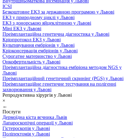
Внутрішньоматкова інсемінація у Львові
ICSI
Безкоштовне ЕКЗ за державною програмою у Львові
ЕКЗ у природному циклі у Львові
ЕКЗ з донорською яйцеклітиною у Львові
Міні ЕКЗ у Львові
Преімплантаційна генетична діагностика у Львові
Кріопротокол ЕКЗ у Львові
Культивування ембріонів у Львові
Кріоконсервація ембріонів у Львові
Сурогатне материнство у Львові
Онкофертильність у Львові
Преімплантаційна діагностика ембріона методом NGS у
Львові
Преімплантаційний генетичний скринінг (PGS) у Львові
Преімплантаційне генетичне тестування на полігенні
захворювання у Львові
Репродуктивна хірургія у Львові
×
←
Послуги
Дермоїдна кіста яєчника Львів
Лапароскопічні операції у Львові
Гістероскопія у Львові
Поліпектомія у Львові