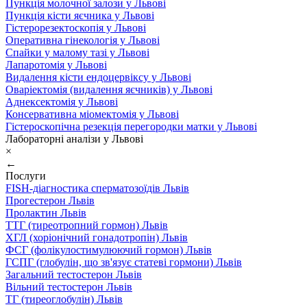
Пункція молочної залози у Львові
Пункція кісти яєчника у Львові
Гістерорезектоскопія у Львові
Оперативна гінекологія у Львові
Спайки у малому тазі у Львові
Лапаротомія у Львові
Видалення кісти ендоцервіксу у Львові
Оваріектомія (видалення яєчників) у Львові
Аднексектомія у Львові
Консервативна міомектомія у Львові
Гістероскопічна резекція перегородки матки у Львові
Лабораторні аналізи у Львові
×
←
Послуги
FISH-діагностика сперматозоїдів Львів
Прогестерон Львів
Пролактин Львів
ТТГ (тиреотропний гормон) Львів
ХГЛ (хоріонічний гонадотропін) Львів
ФСГ (фолікулостимулюючий гормон) Львів
ГСПГ (глобулін, що зв'язує статеві гормони) Львів
Загальний тестостерон Львів
Вільний тестостерон Львів
ТГ (тиреоглобулін) Львів