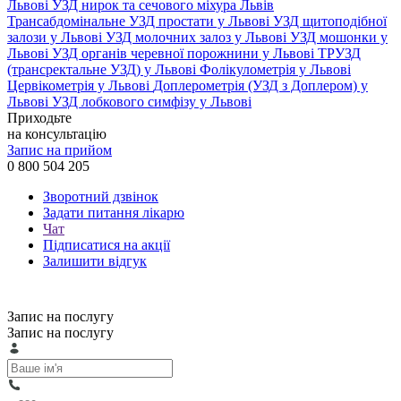
Львові
УЗД нирок та сечового міхура Львів
Трансабдомінальне УЗД простати у Львові
УЗД щитоподібної
залози у Львові
УЗД молочних залоз у Львові
УЗД мошонки у
Львові
УЗД органів черевної порожнини у Львові
ТРУЗД
(трансректальне УЗД) у Львові
Фолікулометрія у Львові
Цервікометрія у Львові
Доплерометрія (УЗД з Доплером) у
Львові
УЗД лобкового симфізу у Львові
Приходьте
на консультацію
Запис на прийом
0 800 504 205
Зворотний дзвінок
Задати питання лікарю
Чат
Підписатися на акції
Залишити відгук
Запис на послугу
Запис на послугу