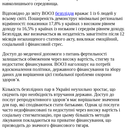
навколишнього середовища.
Відповідно до звіту ВООЗ
безпліддя
вражає 1 із 6 людей у
всьому світі. Поширеність демонструє мінімальні регіональні
відмінності: показники 17,8% у країнах з високим рівнем
доходу та 16,5% у країнах із низьким і середнім рівнем доходу.
Безпліддя, яке визначається як нездатність завагітніти після 12
місяців незахищеного статевого акту, викликає емоційний,
соціальний і фінансовий стрес.
Доступ до медичної допомоги з питань фертильності
залишається обмеженим через високу вартість, стигму та
недостатнє фінансування. ВООЗ наголошує на потребі
вдосконалення політики, державного фінансування та збору
даних для вирішення цієї глобальної проблеми охорони
здоров’я.
Кількість безплідних пар в Україні неухильно зростає, що
свідчить про необхідність втручання держави. Доступ до
послуг репродуктивного здоров’я має вирішальне значення
для пар, які сподіваються стати батьками. Однак ці послуги
часто недофінансовані та недоступні через високу вартість і
соціальну стигматизацію, при цьому більшість методів
лікування покладаються на приватне фінансування, що
призводить до значного фінансового тягаря.