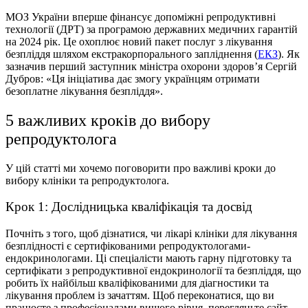
МОЗ України вперше фінансує допоміжні репродуктивні
технології (ДРТ) за програмою державних медичних гарантій
на 2024 рік. Це охоплює новий пакет послуг з лікування
безпліддя шляхом екстракорпорального запліднення (
ЕКЗ
). Як
зазначив перший заступник міністра охорони здоров’я Сергій
Дубров: «Ця ініціатива дає змогу українцям отримати
безоплатне лікування безпліддя».
5 важливих кроків до вибору
репродуктолога
У цій статті ми хочемо поговорити про важливі кроки до
вибору клініки та репродуктолога.
Крок 1: Дослідницька кваліфікація та досвід
Почніть з того, щоб дізнатися, чи лікарі клініки для лікування
безплідності є сертифікованими репродуктологами-
ендокринологами. Ці спеціалісти мають гарну підготовку та
сертифікати з репродуктивної ендокринології та безпліддя, що
робить їх найбільш кваліфікованими для діагностики та
лікування проблем із зачаттям. Щоб переконатися, що ви
працюєте з професіоналами вищого рівня, перегляньте сайт