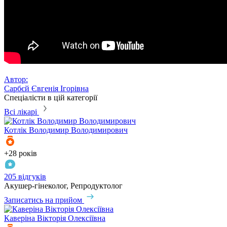
Автор:
Сарбєй Євгенія Ігорівна
Спеціалісти в цій категорії
Всі лікарі
Котлік
Володимир Володимирович
+28 років
205 відгуків
Акушер-гінеколог, Репродуктолог
Записатись на прийом
Каверіна
Вікторія Олексіївна