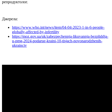
репродуктолог.
Джерела:
https://www.who.int/news/item/04-04-2023-1-in-6-people-
globally-affected-by-infertility
https://moz.gov.ua/uk/zabezpechennja-likuvannja-bezpliddja-
u-pmg-2024-podarue-kraini-10-tisjach-novonarodzhenih-
ukrainciv