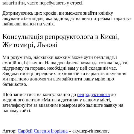
завагітніти, часто перебувають у стресі.
Дотримуючись цих кроків, ви зможете знайти клініку
лікування безпліддя, яка відповідає вашим потребам і гарантує
найкращі шанси на успіх.
Консультація репродуктолога в Києві,
Житомирі, Львові
Ми розуміємо, наскільки важким може бути безпліддя, і
емоційно, і фізично. Наша досвідчена команда готова надати
підтримку та поради, необхідні вам у цей складний час.
Завдяки низьці передових технологiй та варіантів лікування
ми прагнемо допомогти вам здійснити вашу мрію про
батьківство.
Щоб записатися на консультацію до
репродуктолога
до
медичного центру «Мати та дитина» у вашому місті,
зателефонуйте за вказаним номером або залиште заявку на
нашому сайті.
Автор:
Сарбєй Євгенія Ігорівна
– акушер-гінеколог,