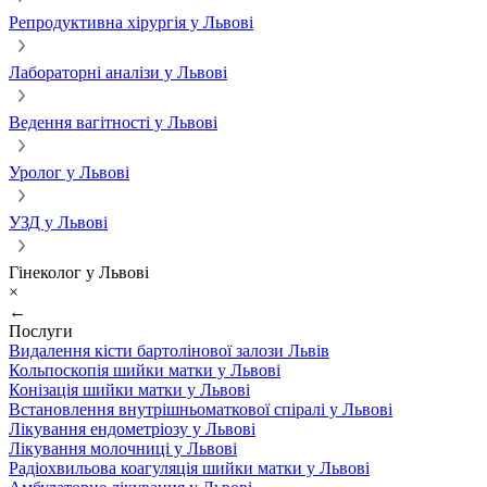
Репродуктивна хірургія у Львові
Лабораторні аналізи у Львові
Ведення вагітності у Львові
Уролог у Львові
УЗД у Львові
Гінеколог у Львові
×
←
Послуги
Видалення кісти бартолінової залози Львів
Кольпоскопія шийки матки у Львові
Конізація шийки матки у Львові
Встановлення внутрішньоматкової спіралі у Львові
Лікування ендометріозу у Львові
Лікування молочниці у Львові
Радіохвильова коагуляція шийки матки у Львові