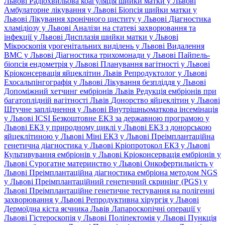
Львові
Радіохвильова коагуляція шийки матки у Львові
Амбулаторне лікування у Львові
Біопсія шийки матки у
Львові
Лікування хронічного циститу у Львові
Діагностика
хламідіозу у Львові
Аналізи на статеві захворювання та
інфекції у Львові
Дисплазія шийки матки у Львові
Мікроскопія урогенітальних виділень у Львові
Видалення
ВМС у Львові
Діагностика трихомонади у Львові
Пайпель-
біопсія ендометрія у Львові
Планування вагітності у Львові
Кріоконсервація яйцеклітин Львів
Репродуктолог у Львові
Ехосальпінгографія у Львові
Лікування безпліддя у Львові
Допоміжний хетчинг ембріонів Львів
Редукція ембріонів при
багатоплідній вагітності Львів
Донорство яйцеклітин у Львові
Штучне запліднення у Львові
Внутрішньоматкова інсемінація
у Львові
ICSI
Безкоштовне ЕКЗ за державною програмою у
Львові
ЕКЗ у природному циклі у Львові
ЕКЗ з донорською
яйцеклітиною у Львові
Міні ЕКЗ у Львові
Преімплантаційна
генетична діагностика у Львові
Кріопротокол ЕКЗ у Львові
Культивування ембріонів у Львові
Кріоконсервація ембріонів у
Львові
Сурогатне материнство у Львові
Онкофертильність у
Львові
Преімплантаційна діагностика ембріона методом NGS
у Львові
Преімплантаційний генетичний скринінг (PGS) у
Львові
Преімплантаційне генетичне тестування на полігенні
захворювання у Львові
Репродуктивна хірургія у Львові
Дермоїдна кіста яєчника Львів
Лапароскопічні операції у
Львові
Гістероскопія у Львові
Поліпектомія у Львові
Пункція