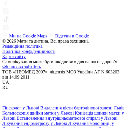
Ми на Google Maps
Відгуки в Google
© 2026 Мати та дитина. Всі права захищені.
Редакційна політика
Політика конфіденційності
Карта сайту
Самолікування може бути шкідливим для вашого здоров’я
Фінансова звітність
ТОВ «НЕОМЕД 2007», ліцензія МОЗ України АГ N.603203
від 14.09.2011
UA
RU
Гінеколог у Львові
Видалення кісти бартолінової залози Львів
Кольпоскопія шийки матки у Львові
Конізація шийки матки у
Львові
Встановлення внутрішньоматкової спіралі у Львові
Лікування ендометріозу у Львові
Лікування молочниці у