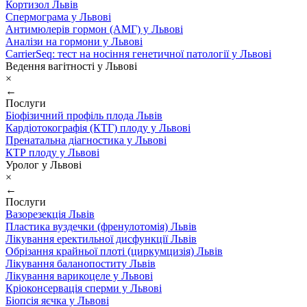
Кортизол Львів
Спермограма у Львові
Антимюлерів гормон (АМГ) у Львові
Аналізи на гормони у Львові
CarrierSeq: тест на носіння генетичної патології у Львові
Ведення вагітності у Львові
×
←
Послуги
Біофізичний профіль плода Львів
Кардіотокографія (КТГ) плоду у Львові
Пренатальна діагностика у Львові
КТР плоду у Львові
Уролог у Львові
×
←
Послуги
Вазорезекція Львів
Пластика вуздечки (френулотомія) Львів
Лікування еректильної дисфункції Львів
Обрізання крайньої плоті (циркумцизія) Львів
Лікування баланопоститу Львів
Лікування варикоцеле у Львові
Кріоконсервація сперми у Львові
Біопсія яєчка у Львові