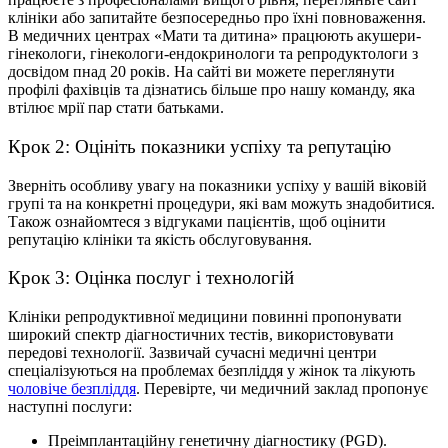
клініки або запитайте безпосередньо про їхні повноваження.
В медичних центрах «Мати та дитина» працюють акушери-
гінекологи, гінекологи-ендокринологи та репродуктологи з
досвідом пнад 20 років. На сайті ви можете переглянути
профілі фахівців та дізнатись більше про нашу команду, яка
втілює мрії пар стати батьками.
Крок 2: Оцініть показники успіху та репутацію
Зверніть особливу увагу на показники успіху у вашій віковій
групі та на конкретні процедури, які вам можуть знадобитися.
Також ознайомтеся з відгуками пацієнтів, щоб оцінити
репутацію клініки та якість обслуговування.
Крок 3: Оцінка послуг і технологій
Клініки репродуктивної медицини повинні пропонувати
широкий спектр діагностичних тестів, використовувати
передовi технологiї. Зазвичай сучасні медичні центри
спеціалізуються на проблемах безпліддя у жінок та лікують
чоловіче безпліддя
. Перевірте, чи медичний заклад пропонує
наступні послуги:
Преімплантаційну генетичну діагностику (PGD).