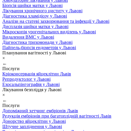
Амбулаторне лікування у Львові
Біопсія шийки матки у Львові
Лікування хронічного циститу у Львові
Діагностика хламідіозу у Львові
Аналізи на статеві захворювання та інфекції у Львові
Дисплазія шийки матки у Львові
Мікроскопія урогенітальних виділень у Львові
Видалення ВМС у Львові
Діагностика трихомонади у Львові
Пайпель-біопсія ендометрія у Львові
Планування вагітності у Львові
×
←
Послуги
Кріоконсервація яйцеклітин Львів
Репродуктолог у Львові
Ехосальпінгографія у Львові
Лікування безпліддя у Львові
×
←
Послуги
Допоміжний хетчинг ембріонів Львів
Редукція ембріонів при багатоплідній вагітності Львів
Донорство яйцеклітин у Львові
Штучне запліднення у Львові