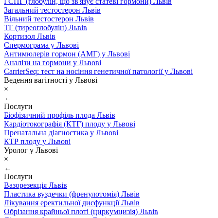
ГСПГ (глобулін, що зв'язує статеві гормони) Львів
Загальний тестостерон Львів
Вільний тестостерон Львів
ТГ (тиреоглобулін) Львів
Кортизол Львів
Спермограма у Львові
Антимюлерів гормон (АМГ) у Львові
Аналізи на гормони у Львові
CarrierSeq: тест на носіння генетичної патології у Львові
Ведення вагітності у Львові
×
←
Послуги
Біофізичний профіль плода Львів
Кардіотокографія (КТГ) плоду у Львові
Пренатальна діагностика у Львові
КТР плоду у Львові
Уролог у Львові
×
←
Послуги
Вазорезекція Львів
Пластика вуздечки (френулотомія) Львів
Лікування еректильної дисфункції Львів
Обрізання крайньої плоті (циркумцизія) Львів