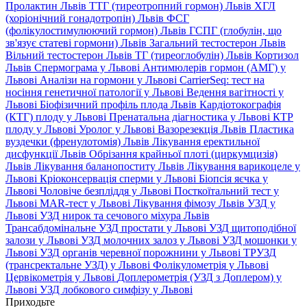
Пролактин Львів
ТТГ (тиреотропний гормон) Львів
ХГЛ
(хоріонічний гонадотропін) Львів
ФСГ
(фолікулостимулюючий гормон) Львів
ГСПГ (глобулін, що
зв'язує статеві гормони) Львів
Загальний тестостерон Львів
Вільний тестостерон Львів
ТГ (тиреоглобулін) Львів
Кортизол
Львів
Спермограма у Львові
Антимюлерів гормон (АМГ) у
Львові
Аналізи на гормони у Львові
CarrierSeq: тест на
носіння генетичної патології у Львові
Ведення вагітності у
Львові
Біофізичний профіль плода Львів
Кардіотокографія
(КТГ) плоду у Львові
Пренатальна діагностика у Львові
КТР
плоду у Львові
Уролог у Львові
Вазорезекція Львів
Пластика
вуздечки (френулотомія) Львів
Лікування еректильної
дисфункції Львів
Обрізання крайньої плоті (циркумцизія)
Львів
Лікування баланопоститу Львів
Лікування варикоцеле у
Львові
Кріоконсервація сперми у Львові
Біопсія яєчка у
Львові
Чоловіче безпліддя у Львові
Посткоїтальний тест у
Львові
MAR-тест у Львові
Лікування фімозу Львів
УЗД у
Львові
УЗД нирок та сечового міхура Львів
Трансабдомінальне УЗД простати у Львові
УЗД щитоподібної
залози у Львові
УЗД молочних залоз у Львові
УЗД мошонки у
Львові
УЗД органів черевної порожнини у Львові
ТРУЗД
(трансректальне УЗД) у Львові
Фолікулометрія у Львові
Цервікометрія у Львові
Доплерометрія (УЗД з Доплером) у
Львові
УЗД лобкового симфізу у Львові
Приходьте