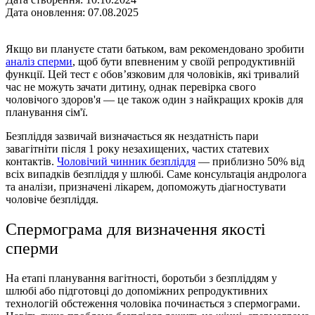
Дата оновлення: 07.08.2025
Якщо ви плануєте стати батьком, вам рекомендовано зробити
аналіз сперми
, щоб бути впевненим у своїй репродуктивній
функції. Цей тест є обов’язковим для чоловіків, які тривалий
час не можуть зачати дитину, однак перевірка свого
чоловічого здоров'я — це також один з найкращих кроків для
планування сім'ї.
Безпліддя зазвичай визначається як нездатність пари
завагітніти після 1 року незахищених, частих статевих
контактів.
Чоловічий чинник безпліддя
— приблизно 50% від
всіх випадків безпліддя у шлюбі. Саме консультація андролога
та аналізи, призначенi лікарем, допоможуть діагностувати
чоловіче безпліддя.
Спермограма для визначення якості
сперми
На етапі планування вагітності, боротьби з безпліддям у
шлюбі або підготовці до допоміжних репродуктивних
технологій обстеження чоловіка починається з спермограми.