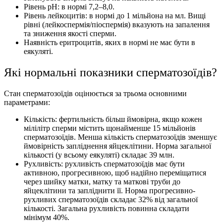
Рівень рН: в нормі 7,2–8,0.
Рiвень лейкоцитiв: в нормі до 1 мільйона на мл. Вищі
рівні (лейкоспермія/піоспермія) вказують на запалення
та зниження якості сперми.
Наявність еритроцитів, яких в нормі не має бути в
еякуляті.
Які нормальні показники сперматозоїдів?
Стан сперматозоїдів оцінюється за трьома основними
параметрами:
Кількість: фертильність більш ймовірна, якщо кожен
мілілітр сперми містить щонайменше 15 мільйонів
сперматозоїдів. Менша кількість сперматозоїдів зменшує
ймовірність запліднення яйцеклітини. Норма загальної
кількості (у всьому еякуляті) складає 39 млн.
Рухливість: рухливість сперматозоїдів має бути
активною, прогресивною, щоб надійно переміщатися
через шийку матки, матку та маткові труби до
яйцеклітини та запліднити її. Норма прогресивно-
рухливих сперматозоїдів складає 32% від загальної
кількості. Загальна рухливість повинна складати
мінімум 40%.