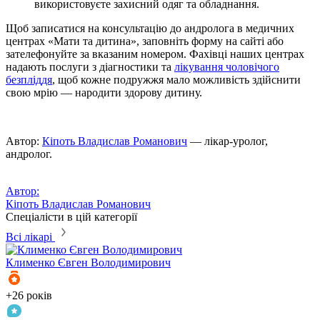
використовуєте захисний одяг та обладнання.
Щоб записатися на консультацію до андролога в медичних
центрах «Мати та дитина», заповніть форму на сайті або
зателефонуйте за вказаним номером. Фахівці наших центрах
надають послуги з діагностики та
лікування чоловічого
безпліддя
, щоб кожне подружжя мало можливість здійснити
свою мрію — народити здорову дитину.
Автор:
Кіпоть Владислав Романович
— лікар-уролог,
андролог.
Автор:
Кіпоть Владислав Романович
Спеціалісти в цій категорії
Всі лікарі
Клименко
Євген Володимирович
Б
+26 років
3