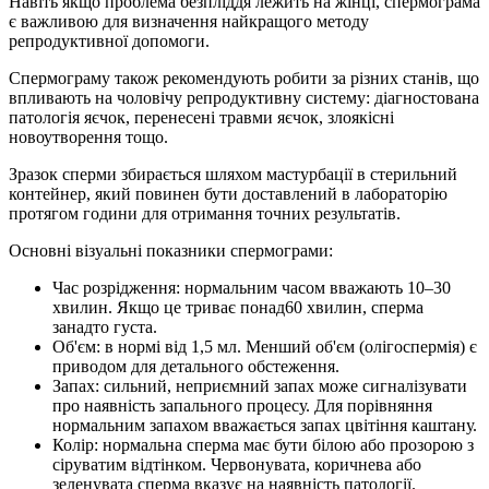
Навіть якщо проблема безпліддя лежить на жінці, спермограма
є важливою для визначення найкращого методу
репродуктивної допомоги.
Спермограму також рекомендують робити за різних станів, що
впливають на чоловічу репродуктивну систему: діагностована
патологія яєчок, перенесені травми яєчок, злоякісні
новоутворення тощо.
Зразок сперми збирається шляхом мастурбації в стерильний
контейнер, який повинен бути доставлений в лабораторію
протягом години для отримання точних результатів.
Основні візуальні показники спермограми:
Час розрідження: нормальним часом вважають 10–30
хвилин. Якщо це триває понад60 хвилин, сперма
занадто густа.
Об'єм: в нормі від 1,5 мл. Менший об'єм (олігоспермія) є
приводом для детального обстеження.
Запах: сильний, неприємний запах може сигналізувати
про наявність запального процесу. Для порівняння
нормальним запахом вважається запах цвітіння каштану.
Колір: нормальна сперма має бути білою або прозорою з
сіруватим відтінком. Червонувата, коричнева або
зеленувата сперма вказує на наявність патології.