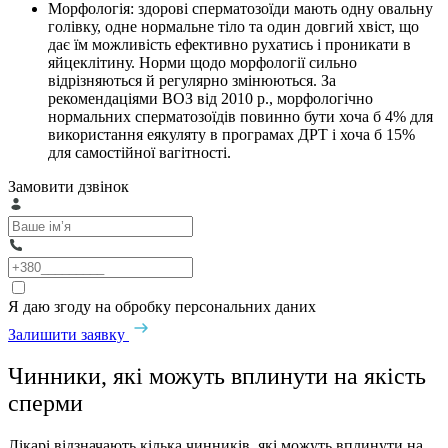
Морфологія: здорові сперматозоїди мають одну овальну
голівку, одне нормальне тіло та один довгий хвіст, що
дає їм можливість ефективно рухатись і проникати в
яйцеклітину. Норми щодо морфології сильно
відрізняються й регулярно змінюються. За
рекомендаціями ВОЗ від 2010 р., морфологічно
нормальних сперматозоїдів повинно бути хоча б 4% для
використання еякуляту в програмах ДРТ і хоча б 15%
для самостійної вагітності.
Замовити дзвінок
Я даю згоду на обробку персональних даних
Залишити заявку
Чинники, які можуть вплинути на якість
сперми
Лікарі відзначають кілька чинників, які можуть вплинути на