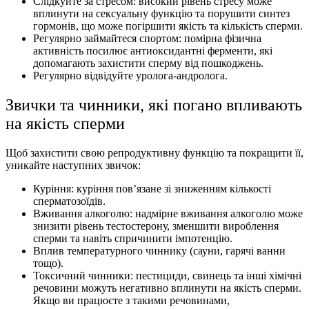
Слідкуйте за стресом: високий рівень стресу може
вплинути на сексуальну функцію та порушити синтез
гормонів, що може погіршити якість та кількість сперми.
Регулярно займайтеся спортом: помірна фізична
активність посилює антиоксидантні ферменти, які
допомагають захистити сперму від пошкоджень.
Регулярно відвідуйте уролога-андролога.
Звички та чинники, які погано впливають
на якість сперми
Щоб захистити свою репродуктивну функцію та покращити її,
уникайте наступних звичок:
Куріння: куріння пов’язане зі зниженням кількості
сперматозоїдів.
Вживання алкоголю: надмірне вживання алкоголю може
знизити рівень тестостерону, зменшити вироблення
сперми та навіть спричинити імпотенцію.
Вплив температурного чиннику (сауни, гарячі ванни
тощо).
Токсичний чинники: пестициди, свинець та інші хімічні
речовини можуть негативно вплинути на якість сперми.
Якщо ви працюєте з такими речовинами,