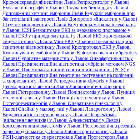
Кріоконсервація яйцеклітин Львів
Репродуктолог у Львові
Ехосальпінгографія у Львові
Лікування безпліддя у Львові
Допоміжний хетчинг ембріонів Львів
Редукція ембріонів при
багатоплідній вагітності Львів
Донорство яйцеклітин у Львові
Штучне запліднення у Львові
Внутрішньоматкова інсемінація
у Львові
ICSI
Безкоштовне ЕКЗ за державною програмою у
Львові
ЕКЗ у природному циклі у Львові
ЕКЗ з донорською
яйцеклітиною у Львові
Міні ЕКЗ у Львові
Преімплантаційна
генетична діагностика у Львові
Кріопротокол ЕКЗ у Львові
Культивування ембріонів у Львові
Кріоконсервація ембріонів у
Львові
Сурогатне материнство у Львові
Онкофертильність у
Львові
Преімплантаційна діагностика ембріона методом NGS
у Львові
Преімплантаційний генетичний скринінг (PGS) у
Львові
Преімплантаційне генетичне тестування на полігенні
захворювання у Львові
Репродуктивна хірургія у Львові
Дермоїдна кіста яєчника Львів
Лапароскопічні операції у
Львові
Гістероскопія у Львові
Поліпектомія у Львові
Пункція
молочної залози у Львові
Пункція кісти яєчника у Львові
Гістерорезектоскопія у Львові
Оперативна гінекологія у
Львові
Спайки у малому тазі у Львові
Лапаротомія у Львові
Видалення кісти ендоцервіксу у Львові
Оваріектомія
(видалення яєчників) у Львові
Аднексектомія у Львові
Консервативна міомектомія у Львові
Гістероскопічна резекція
перегородки матки у Львові
Лабораторні аналізи у Львові
FISH-діагностика сперматозоїдів Львів
Прогестерон Львів