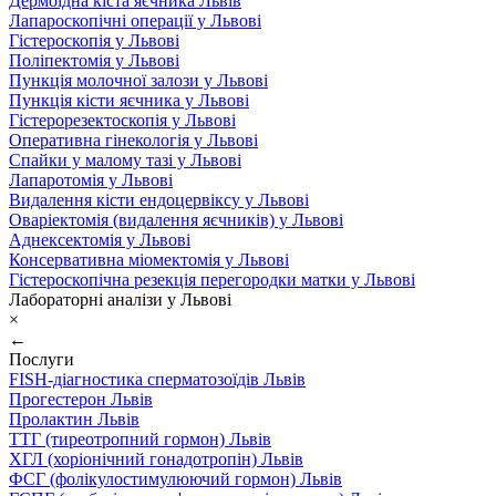
Дермоїдна кіста яєчника Львів
Лапароскопічні операції у Львові
Гістероскопія у Львові
Поліпектомія у Львові
Пункція молочної залози у Львові
Пункція кісти яєчника у Львові
Гістерорезектоскопія у Львові
Оперативна гінекологія у Львові
Спайки у малому тазі у Львові
Лапаротомія у Львові
Видалення кісти ендоцервіксу у Львові
Оваріектомія (видалення яєчників) у Львові
Аднексектомія у Львові
Консервативна міомектомія у Львові
Гістероскопічна резекція перегородки матки у Львові
Лабораторні аналізи у Львові
×
←
Послуги
FISH-діагностика сперматозоїдів Львів
Прогестерон Львів
Пролактин Львів
ТТГ (тиреотропний гормон) Львів
ХГЛ (хоріонічний гонадотропін) Львів
ФСГ (фолікулостимулюючий гормон) Львів