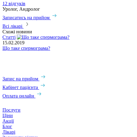
12 відгуків
3
Уролог, Андролог
Записатись на прийом
З
Всі лікарі
Схожі новини
Статті
С
15.02.2019
Що таке спермограма?
1
І
Запис на прийом
Кабінет пацієнта
Оплата онлайн
Послуги
Ціни
Акції
Блог
Лікарі