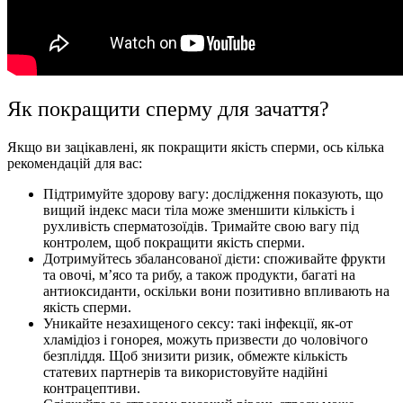
Як покращити сперму для зачаття?
Якщо ви зацікавлені, як покращити якість сперми, ось кілька
рекомендацій для вас:
Підтримуйте здорову вагу: дослідження показують, що
вищий індекс маси тіла може зменшити кількість і
рухливість сперматозоїдів. Тримайте свою вагу під
контролем, щоб покращити якість сперми.
Дотримуйтесь збалансованої дієти: споживайте фрукти
та овочі, м’ясо та рибу, а також продукти, багаті на
антиоксиданти, оскільки вони позитивно впливають на
якість сперми.
Уникайте незахищеного сексу: такі інфекції, як-от
хламідіоз і гонорея, можуть призвести до чоловічого
безпліддя. Щоб знизити ризик, обмежте кількість
статевих партнерів та використовуйте надійні
контрацептиви.