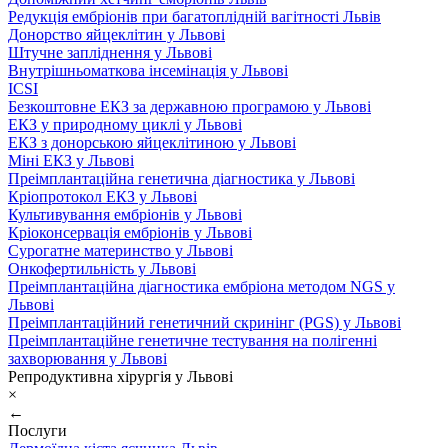
Редукція ембріонів при багатоплідній вагітності Львів
Донорство яйцеклітин у Львові
Штучне запліднення у Львові
Внутрішньоматкова інсемінація у Львові
ICSI
Безкоштовне ЕКЗ за державною програмою у Львові
ЕКЗ у природному циклі у Львові
ЕКЗ з донорською яйцеклітиною у Львові
Міні ЕКЗ у Львові
Преімплантаційна генетична діагностика у Львові
Кріопротокол ЕКЗ у Львові
Культивування ембріонів у Львові
Кріоконсервація ембріонів у Львові
Сурогатне материнство у Львові
Онкофертильність у Львові
Преімплантаційна діагностика ембріона методом NGS у
Львові
Преімплантаційний генетичний скринінг (PGS) у Львові
Преімплантаційне генетичне тестування на полігенні
захворювання у Львові
Репродуктивна хірургія у Львові
×
←
Послуги