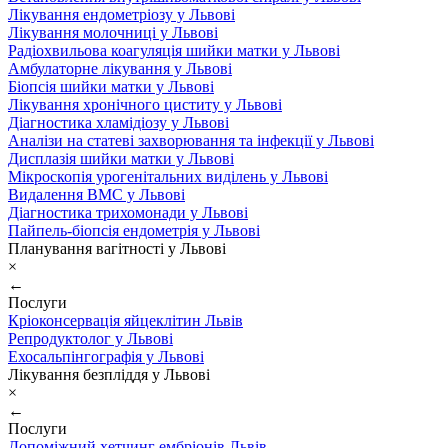
Лікування ендометріозу у Львові
Лікування молочниці у Львові
Радіохвильова коагуляція шийки матки у Львові
Амбулаторне лікування у Львові
Біопсія шийки матки у Львові
Лікування хронічного циститу у Львові
Діагностика хламідіозу у Львові
Аналізи на статеві захворювання та інфекції у Львові
Дисплазія шийки матки у Львові
Мікроскопія урогенітальних виділень у Львові
Видалення ВМС у Львові
Діагностика трихомонади у Львові
Пайпель-біопсія ендометрія у Львові
Планування вагітності у Львові
×
←
Послуги
Кріоконсервація яйцеклітин Львів
Репродуктолог у Львові
Ехосальпінгографія у Львові
Лікування безпліддя у Львові
×
←
Послуги
Допоміжний хетчинг ембріонів Львів