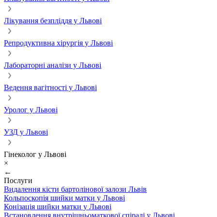
Лікування безпліддя у Львові
Репродуктивна хірургія у Львові
Лабораторні аналізи у Львові
Ведення вагітності у Львові
Уролог у Львові
УЗД у Львові
Гінеколог у Львові
×
←
Послуги
Видалення кісти бартолінової залози Львів
Кольпоскопія шийки матки у Львові
Конізація шийки матки у Львові
Встановлення внутрішньоматкової спіралі у Львові