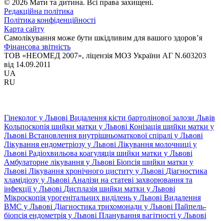
© 2026 Мати та дитина. Всі права захищені.
Редакційна політика
Політика конфіденційності
Карта сайту
Самолікування може бути шкідливим для вашого здоров’я
Фінансова звітність
ТОВ «НЕОМЕД 2007», ліцензія МОЗ України АГ N.603203
від 14.09.2011
UA
RU
Гінеколог у Львові
Видалення кісти бартолінової залози Львів
Кольпоскопія шийки матки у Львові
Конізація шийки матки у
Львові
Встановлення внутрішньоматкової спіралі у Львові
Лікування ендометріозу у Львові
Лікування молочниці у
Львові
Радіохвильова коагуляція шийки матки у Львові
Амбулаторне лікування у Львові
Біопсія шийки матки у
Львові
Лікування хронічного циститу у Львові
Діагностика
хламідіозу у Львові
Аналізи на статеві захворювання та
інфекції у Львові
Дисплазія шийки матки у Львові
Мікроскопія урогенітальних виділень у Львові
Видалення
ВМС у Львові
Діагностика трихомонади у Львові
Пайпель-
біопсія ендометрія у Львові
Планування вагітності у Львові