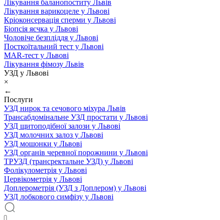
Лікування баланопоститу Львів
Лікування варикоцеле у Львові
Кріоконсервація сперми у Львові
Біопсія яєчка у Львові
Чоловіче безпліддя у Львові
Посткоїтальний тест у Львові
MAR-тест у Львові
Лікування фімозу Львів
УЗД у Львові
×
←
Послуги
УЗД нирок та сечового міхура Львів
Трансабдомінальне УЗД простати у Львові
УЗД щитоподібної залози у Львові
УЗД молочних залоз у Львові
УЗД мошонки у Львові
УЗД органів черевної порожнини у Львові
ТРУЗД (трансректальне УЗД) у Львові
Фолікулометрія у Львові
Цервікометрія у Львові
Доплерометрія (УЗД з Доплером) у Львові
УЗД лобкового симфізу у Львові