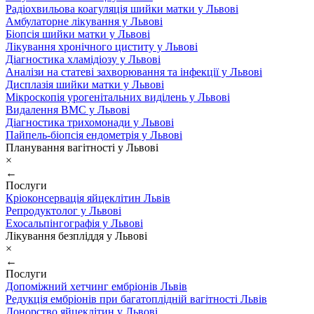
Радіохвильова коагуляція шийки матки у Львові
Амбулаторне лікування у Львові
Біопсія шийки матки у Львові
Лікування хронічного циститу у Львові
Діагностика хламідіозу у Львові
Аналізи на статеві захворювання та інфекції у Львові
Дисплазія шийки матки у Львові
Мікроскопія урогенітальних виділень у Львові
Видалення ВМС у Львові
Діагностика трихомонади у Львові
Пайпель-біопсія ендометрія у Львові
Планування вагітності у Львові
×
←
Послуги
Кріоконсервація яйцеклітин Львів
Репродуктолог у Львові
Ехосальпінгографія у Львові
Лікування безпліддя у Львові
×
←
Послуги
Допоміжний хетчинг ембріонів Львів
Редукція ембріонів при багатоплідній вагітності Львів
Донорство яйцеклітин у Львові