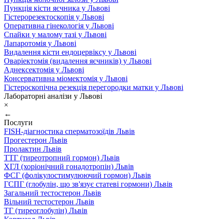
Пункція кісти яєчника у Львові
Гістерорезектоскопія у Львові
Оперативна гінекологія у Львові
Спайки у малому тазі у Львові
Лапаротомія у Львові
Видалення кісти ендоцервіксу у Львові
Оваріектомія (видалення яєчників) у Львові
Аднексектомія у Львові
Консервативна міомектомія у Львові
Гістероскопічна резекція перегородки матки у Львові
Лабораторні аналізи у Львові
×
←
Послуги
FISH-діагностика сперматозоїдів Львів
Прогестерон Львів
Пролактин Львів
ТТГ (тиреотропний гормон) Львів
ХГЛ (хоріонічний гонадотропін) Львів
ФСГ (фолікулостимулюючий гормон) Львів
ГСПГ (глобулін, що зв'язує статеві гормони) Львів
Загальний тестостерон Львів
Вільний тестостерон Львів
ТГ (тиреоглобулін) Львів