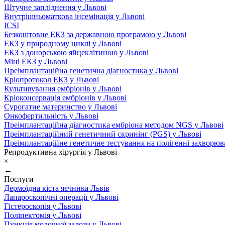
Штучне запліднення у Львові
Внутрішньоматкова інсемінація у Львові
ICSI
Безкоштовне ЕКЗ за державною програмою у Львові
ЕКЗ у природному циклі у Львові
ЕКЗ з донорською яйцеклітиною у Львові
Міні ЕКЗ у Львові
Преімплантаційна генетична діагностика у Львові
Кріопротокол ЕКЗ у Львові
Культивування ембріонів у Львові
Кріоконсервація ембріонів у Львові
Сурогатне материнство у Львові
Онкофертильність у Львові
Преімплантаційна діагностика ембріона методом NGS у Львові
Преімплантаційний генетичний скринінг (PGS) у Львові
Преімплантаційне генетичне тестування на полігенні захворюв
Репродуктивна хірургія у Львові
×
←
Послуги
Дермоїдна кіста яєчника Львів
Лапароскопічні операції у Львові
Гістероскопія у Львові
Поліпектомія у Львові
Пункція молочної залози у Львові