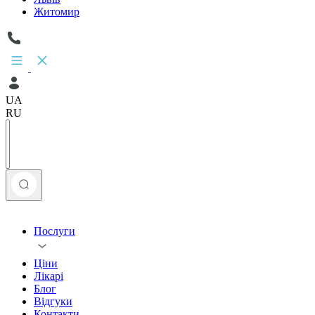
Житомир
UA
RU
Послуги
Ціни
Лікарі
Блог
Відгуки
Контакти