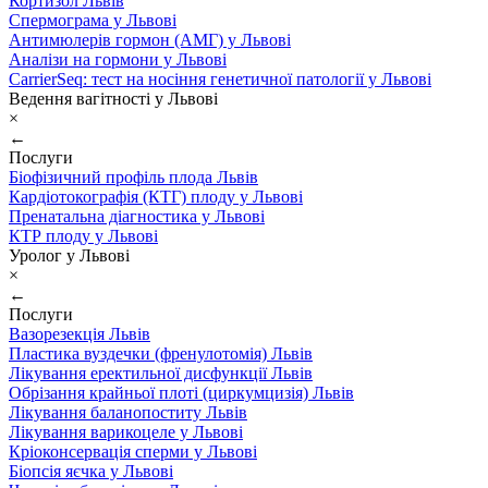
Кортизол Львів
Спермограма у Львові
Антимюлерів гормон (АМГ) у Львові
Аналізи на гормони у Львові
CarrierSeq: тест на носіння генетичної патології у Львові
Ведення вагітності у Львові
×
←
Послуги
Біофізичний профіль плода Львів
Кардіотокографія (КТГ) плоду у Львові
Пренатальна діагностика у Львові
КТР плоду у Львові
Уролог у Львові
×
←
Послуги
Вазорезекція Львів
Пластика вуздечки (френулотомія) Львів
Лікування еректильної дисфункції Львів
Обрізання крайньої плоті (циркумцизія) Львів
Лікування баланопоститу Львів
Лікування варикоцеле у Львові
Кріоконсервація сперми у Львові
Біопсія яєчка у Львові