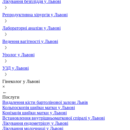
Лікування безпліддя у Львові
Репродуктивна хірургія у Львові
Лабораторні аналізи у Львові
Ведення вагітності у Львові
Уролог у Львові
УЗД у Львові
Гінеколог у Львові
×
←
Послуги
Видалення кісти бартолінової залози Львів
Кольпоскопія шийки матки у Львові
Конізація шийки матки у Львові
Встановлення внутрішньоматкової спіралі у Львові
Лікування ендометріозу у Львові
Лікування молочниці у Львові