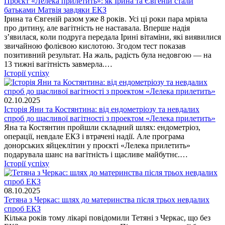
Проєкт «Лелека прилетить»: як Ірина та Євгеній стали
батьками Матвія завдяки ЕКЗ
Ірина та Євгеній разом уже 8 років. Усі ці роки пара мріяла
про дитину, але вагітність не наставала. Вперше надія
з’явилася, коли подруга передала Ірині вітаміни, які виявилися
звичайною фолієвою кислотою. Згодом тест показав
позитивний результат. На жаль, радість була недовгою — на
13 тижні вагітність завмерла.…
Історії успіху
02.10.2025
Історія Яни та Костянтина: від ендометріозу та невдалих
спроб до щасливої вагітності з проектом «Лелека прилетить»
Яна та Костянтин пройшли складний шлях: ендометріоз,
операції, невдале ЕКЗ і втрачені надії. Але програма
донорських яйцеклітин у проєкті «Лелека прилетить»
подарувала шанс на вагітність і щасливе майбутнє.…
Історії успіху
08.10.2025
Тетяна з Черкас: шлях до материнства після трьох невдалих
спроб ЕКЗ
Кілька років тому лікарі повідомили Тетяні з Черкас, що без