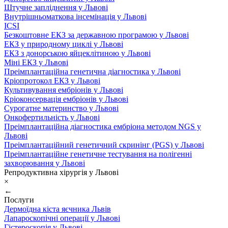
Штучне запліднення у Львові
Внутрішньоматкова інсемінація у Львові
ICSI
Безкоштовне ЕКЗ за державною програмою у Львові
ЕКЗ у природному циклі у Львові
ЕКЗ з донорською яйцеклітиною у Львові
Міні ЕКЗ у Львові
Преімплантаційна генетична діагностика у Львові
Кріопротокол ЕКЗ у Львові
Культивування ембріонів у Львові
Кріоконсервація ембріонів у Львові
Сурогатне материнство у Львові
Онкофертильність у Львові
Преімплантаційна діагностика ембріона методом NGS у
Львові
Преімплантаційний генетичний скринінг (PGS) у Львові
Преімплантаційне генетичне тестування на полігенні
захворювання у Львові
Репродуктивна хірургія у Львові
×
←
Послуги
Дермоїдна кіста яєчника Львів
Лапароскопічні операції у Львові
Гістероскопія у Львові