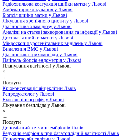
Радіохвильова коагуляція шийки матки у Львові
Амбулаторне лікування у Львові
Біопсія шийки матки у Львові
Лікування хронічного циститу у Львові
Діагностика хламідіозу у Львові
Аналізи на статеві захворювання та інфекції у Львові
Дисплазія шийки матки у Львові
Мікроскопія урогенітальних виділень у Львові
Видалення ВМС у Львові
Діагностика трихомонади у Львові
Пайпель-біопсія ендометрія у Львові
Планування вагітності у Львові
×
←
Послуги
Кріоконсервація яйцеклітин Львів
Репродуктолог у Львові
Ехосальпінгографія у Львові
Лікування безпліддя у Львові
×
←
Послуги
Допоміжний хетчинг ембріонів Львів
Редукція ембріонів при багатоплідній вагітності Львів
Донорство яйцеклітин у Львові