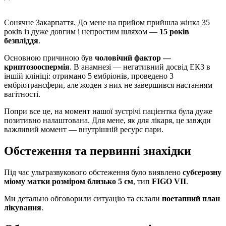
Сонячне Закарпаття. До мене на прийом прийшла жінка 35
років із дуже довгим і непростим шляхом —
15 років
безпліддя
.
Основною причиною був
чоловічий фактор —
криптозооспермія
. В анамнезі — негативний досвід ЕКЗ в
іншій клініці: отримано 5 ембріонів, проведено 3
ембріотрансфери, але жоден з них не завершився настанням
вагітності.
Попри все це, на момент нашої зустрічі пацієнтка була дуже
позитивно налаштована. Для мене, як для лікаря, це завжди
важливий момент — внутрішній ресурс пари.
Обстеження та первинні знахідки
Під час ультразвукового обстеження було виявлено
субсерозну
міому матки розміром близько 5 см
, тип
FIGO VII
.
Ми детально обговорили ситуацію та склали
поетапний план
лікування
.