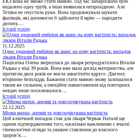
ЕКЗ вона не зможе стати мамою. Під час лапароскопії було
видалено одну трубу, а інша виявилася непрохідною. Але
Тетяна не опустила руки. Вона продовжувала шукати
фахівців, які допомогли б здійснити її мрію — народити
дитину.…
Історії успіху
11.12.2025
Один здоровий ембріон як шанс на нову вагітність: випадок
лікаря Віталія Радька
Пацієнтка Олена звернулася до лікаря репродуктолога Віталія
Радька у віці 39 років. Вона вже мала досвід материнства, але
протягом двох років не могла завагітніти вдруге. Діагноз:
вторинне безпліддя. Бажання стати мамою знову залишалося
таким же сильним, а емоційне навантаження від повторних
невдач лише посилювалося.…
Історії успіху
22.12.2025
Міома матки, анемія та довгоочікувана вагітність
Цей клінічний випадок став для лікаря Червак Наталії ще
одним підтвердженням того, наскільки важливими є вчасні
гінекологічні огляди та уважне ставлення до власного
здоров’я.…