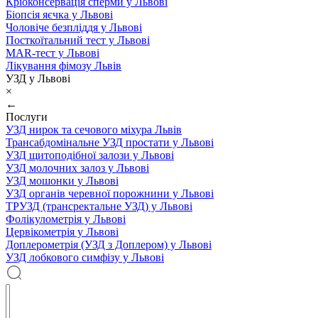
Кріоконсервація сперми у Львові
Біопсія яєчка у Львові
Чоловіче безпліддя у Львові
Посткоїтальний тест у Львові
MAR-тест у Львові
Лікування фімозу Львів
УЗД у Львові
×
←
Послуги
УЗД нирок та сечового міхура Львів
Трансабдомінальне УЗД простати у Львові
УЗД щитоподібної залози у Львові
УЗД молочних залоз у Львові
УЗД мошонки у Львові
УЗД органів черевної порожнини у Львові
ТРУЗД (трансректальне УЗД) у Львові
Фолікулометрія у Львові
Цервікометрія у Львові
Доплерометрія (УЗД з Доплером) у Львові
УЗД лобкового симфізу у Львові