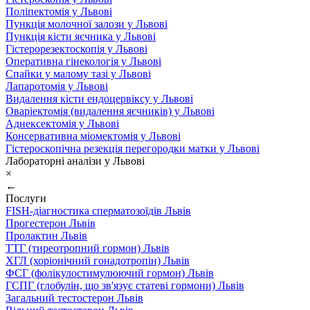
Поліпектомія у Львові
Пункція молочної залози у Львові
Пункція кісти яєчника у Львові
Гістерорезектоскопія у Львові
Оперативна гінекологія у Львові
Спайки у малому тазі у Львові
Лапаротомія у Львові
Видалення кісти ендоцервіксу у Львові
Оваріектомія (видалення яєчників) у Львові
Аднексектомія у Львові
Консервативна міомектомія у Львові
Гістероскопічна резекція перегородки матки у Львові
Лабораторні аналізи у Львові
×
←
Послуги
FISH-діагностика сперматозоїдів Львів
Прогестерон Львів
Пролактин Львів
ТТГ (тиреотропний гормон) Львів
ХГЛ (хоріонічний гонадотропін) Львів
ФСГ (фолікулостимулюючий гормон) Львів
ГСПГ (глобулін, що зв'язує статеві гормони) Львів
Загальний тестостерон Львів