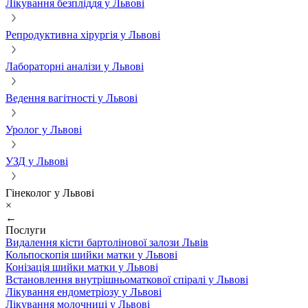
Лікування безпліддя у Львові
Репродуктивна хірургія у Львові
Лабораторні аналізи у Львові
Ведення вагітності у Львові
Уролог у Львові
УЗД у Львові
Гінеколог у Львові
×
←
Послуги
Видалення кісти бартолінової залози Львів
Кольпоскопія шийки матки у Львові
Конізація шийки матки у Львові
Встановлення внутрішньоматкової спіралі у Львові
Лікування ендометріозу у Львові
Лікування молочниці у Львові