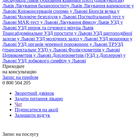
дисфункції Львів
Обрізання крайньої плоті (циркумцизія)
Львів
Лікування баланопоститу Львів
Лікування варикоцеле у
Львові
Кріоконсервація сперми у Львові
Біопсія яєчка у
Львові
Чоловіче безпліддя у Львові
Посткоїтальний тест у
Львові
MAR-тест у Львові
Лікування фімозу Львів
УЗД у
Львові
УЗД нирок та сечового міхура Львів
Трансабдомінальне УЗД простати у Львові
УЗД щитоподібної
залози у Львові
УЗД молочних залоз у Львові
УЗД мошонки у
Львові
УЗД органів черевної порожнини у Львові
ТРУЗД
(трансректальне УЗД) у Львові
Фолікулометрія у Львові
Цервікометрія у Львові
Доплерометрія (УЗД з Доплером) у
Львові
УЗД лобкового симфізу у Львові
Приходьте
на консультацію
Запис на прийом
0 800 504 205
Зворотний дзвінок
Задати питання лікарю
Чат
Підписатися на акції
Залишити відгук
Запис на послугу