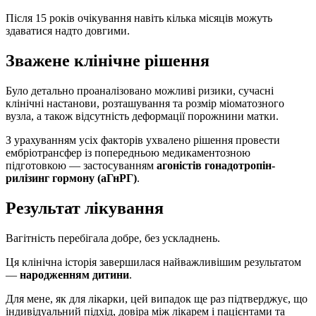
Після 15 років очікування навіть кілька місяців можуть
здаватися надто довгими.
Зважене клінічне рішення
Було детально проаналізовано можливі ризики, сучасні
клінічні настанови, розташування та розмір міоматозного
вузла, а також відсутність деформації порожнини матки.
З урахуванням усіх факторів ухвалено рішення провести
ембріотрансфер із попередньою медикаментозною
підготовкою — застосуванням
агоністів гонадотропін-
рилізинг гормону (аГнРГ)
.
Результат лікування
Вагітність перебігала добре, без ускладнень.
Ця клінічна історія завершилася найважливішим результатом
—
народженням дитини
.
Для мене, як для лікарки, цей випадок ще раз підтверджує, що
індивідуальний підхід, довіра між лікарем і пацієнтами та