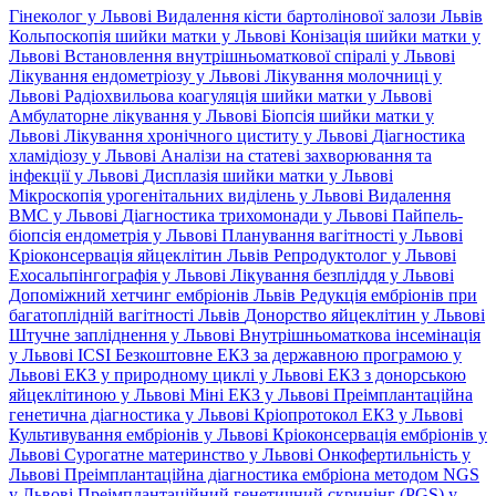
Гінеколог у Львові
Видалення кісти бартолінової залози Львів
Кольпоскопія шийки матки у Львові
Конізація шийки матки у
Львові
Встановлення внутрішньоматкової спіралі у Львові
Лікування ендометріозу у Львові
Лікування молочниці у
Львові
Радіохвильова коагуляція шийки матки у Львові
Амбулаторне лікування у Львові
Біопсія шийки матки у
Львові
Лікування хронічного циститу у Львові
Діагностика
хламідіозу у Львові
Аналізи на статеві захворювання та
інфекції у Львові
Дисплазія шийки матки у Львові
Мікроскопія урогенітальних виділень у Львові
Видалення
ВМС у Львові
Діагностика трихомонади у Львові
Пайпель-
біопсія ендометрія у Львові
Планування вагітності у Львові
Кріоконсервація яйцеклітин Львів
Репродуктолог у Львові
Ехосальпінгографія у Львові
Лікування безпліддя у Львові
Допоміжний хетчинг ембріонів Львів
Редукція ембріонів при
багатоплідній вагітності Львів
Донорство яйцеклітин у Львові
Штучне запліднення у Львові
Внутрішньоматкова інсемінація
у Львові
ICSI
Безкоштовне ЕКЗ за державною програмою у
Львові
ЕКЗ у природному циклі у Львові
ЕКЗ з донорською
яйцеклітиною у Львові
Міні ЕКЗ у Львові
Преімплантаційна
генетична діагностика у Львові
Кріопротокол ЕКЗ у Львові
Культивування ембріонів у Львові
Кріоконсервація ембріонів у
Львові
Сурогатне материнство у Львові
Онкофертильність у
Львові
Преімплантаційна діагностика ембріона методом NGS
у Львові
Преімплантаційний генетичний скринінг (PGS) у