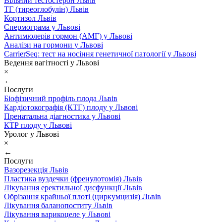
Вільний тестостерон Львів
ТГ (тиреоглобулін) Львів
Кортизол Львів
Спермограма у Львові
Антимюлерів гормон (АМГ) у Львові
Аналізи на гормони у Львові
CarrierSeq: тест на носіння генетичної патології у Львові
Ведення вагітності у Львові
×
←
Послуги
Біофізичний профіль плода Львів
Кардіотокографія (КТГ) плоду у Львові
Пренатальна діагностика у Львові
КТР плоду у Львові
Уролог у Львові
×
←
Послуги
Вазорезекція Львів
Пластика вуздечки (френулотомія) Львів
Лікування еректильної дисфункції Львів
Обрізання крайньої плоті (циркумцизія) Львів
Лікування баланопоститу Львів
Лікування варикоцеле у Львові