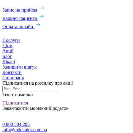
Запис на прийом
Кабінет пацієнта
Оплата онлайн
Послуги
Ціни
Акції
Блог
Лікарі
Залишити відгук
Контакти
Співпраця
Підписатися на розсилку про акції
Текст помилки
Підписатися
Завантажити мобільний додаток
0 800 504 205
info@mdclinics.com.ua