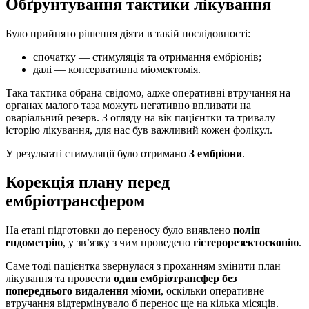
Обґрунтування тактики лікування
Було прийнято рішення діяти в такій послідовності:
спочатку — стимуляція та отримання ембріонів;
далі — консервативна міомектомія.
Така тактика обрана свідомо, адже оперативні втручання на
органах малого таза можуть негативно впливати на
оваріальний резерв. З огляду на вік пацієнтки та тривалу
історію лікування, для нас був важливий кожен фолікул.
У результаті стимуляції було отримано
3 ембріони
.
Корекція плану перед
ембріотрансфером
На етапі підготовки до переносу було виявлено
поліп
ендометрію
, у зв’язку з чим проведено
гістерорезектоскопію
.
Саме тоді пацієнтка звернулася з проханням змінити план
лікування та провести
один ембріотрансфер без
попереднього видалення міоми
, оскільки оперативне
втручання відтермінувало б перенос ще на кілька місяців.