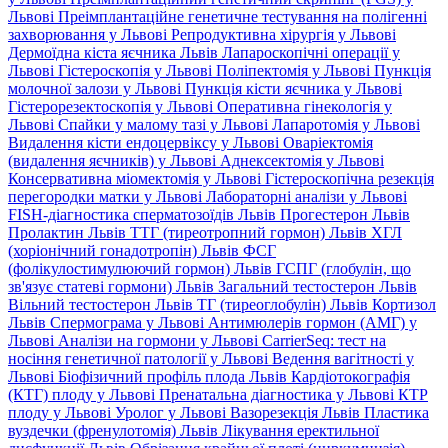
Львові
Преімплантаційне генетичне тестування на полігенні
захворювання у Львові
Репродуктивна хірургія у Львові
Дермоїдна кіста яєчника Львів
Лапароскопічні операції у
Львові
Гістероскопія у Львові
Поліпектомія у Львові
Пункція
молочної залози у Львові
Пункція кісти яєчника у Львові
Гістерорезектоскопія у Львові
Оперативна гінекологія у
Львові
Спайки у малому тазі у Львові
Лапаротомія у Львові
Видалення кісти ендоцервіксу у Львові
Оваріектомія
(видалення яєчників) у Львові
Аднексектомія у Львові
Консервативна міомектомія у Львові
Гістероскопічна резекція
перегородки матки у Львові
Лабораторні аналізи у Львові
FISH-діагностика сперматозоїдів Львів
Прогестерон Львів
Пролактин Львів
ТТГ (тиреотропний гормон) Львів
ХГЛ
(хоріонічний гонадотропін) Львів
ФСГ
(фолікулостимулюючий гормон) Львів
ГСПГ (глобулін, що
зв'язує статеві гормони) Львів
Загальний тестостерон Львів
Вільний тестостерон Львів
ТГ (тиреоглобулін) Львів
Кортизол
Львів
Спермограма у Львові
Антимюлерів гормон (АМГ) у
Львові
Аналізи на гормони у Львові
CarrierSeq: тест на
носіння генетичної патології у Львові
Ведення вагітності у
Львові
Біофізичний профіль плода Львів
Кардіотокографія
(КТГ) плоду у Львові
Пренатальна діагностика у Львові
КТР
плоду у Львові
Уролог у Львові
Вазорезекція Львів
Пластика
вуздечки (френулотомія) Львів
Лікування еректильної