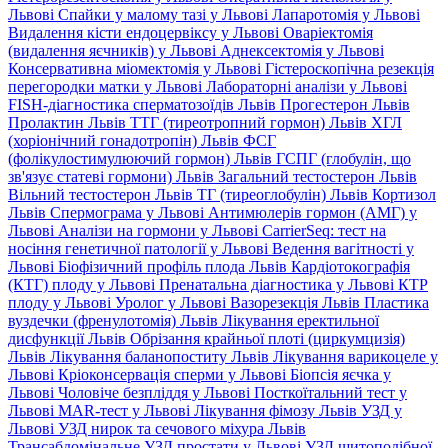
Львові
Спайки у малому тазі у Львові
Лапаротомія у Львові
Видалення кісти ендоцервіксу у Львові
Оваріектомія
(видалення яєчників) у Львові
Аднексектомія у Львові
Консервативна міомектомія у Львові
Гістероскопічна резекція
перегородки матки у Львові
Лабораторні аналізи у Львові
FISH-діагностика сперматозоїдів Львів
Прогестерон Львів
Пролактин Львів
ТТГ (тиреотропний гормон) Львів
ХГЛ
(хоріонічний гонадотропін) Львів
ФСГ
(фолікулостимулюючий гормон) Львів
ГСПГ (глобулін, що
зв'язує статеві гормони) Львів
Загальний тестостерон Львів
Вільний тестостерон Львів
ТГ (тиреоглобулін) Львів
Кортизол
Львів
Спермограма у Львові
Антимюлерів гормон (АМГ) у
Львові
Аналізи на гормони у Львові
CarrierSeq: тест на
носіння генетичної патології у Львові
Ведення вагітності у
Львові
Біофізичний профіль плода Львів
Кардіотокографія
(КТГ) плоду у Львові
Пренатальна діагностика у Львові
КТР
плоду у Львові
Уролог у Львові
Вазорезекція Львів
Пластика
вуздечки (френулотомія) Львів
Лікування еректильної
дисфункції Львів
Обрізання крайньої плоті (циркумцизія)
Львів
Лікування баланопоститу Львів
Лікування варикоцеле у
Львові
Кріоконсервація сперми у Львові
Біопсія яєчка у
Львові
Чоловіче безпліддя у Львові
Посткоїтальний тест у
Львові
MAR-тест у Львові
Лікування фімозу Львів
УЗД у
Львові
УЗД нирок та сечового міхура Львів
Трансабдомінальне УЗД простати у Львові
УЗД щитоподібної