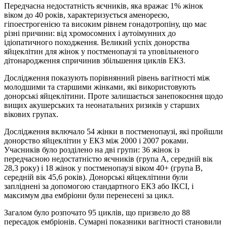
Передчасна недостатність яєчників, яка вражає 1% жінок
віком до 40 років, характеризується аменореєю,
гіпоестрогенією та високим рівнем гонадотропіну, що має
різні причини: від хромосомних і аутоімунних до
ідіопатичного походження. Великий успіх донорства
яйцеклітин для жінок у постменопаузі та уповільненого
дітонародження спричинив збільшення циклів ЕКЗ.
Дослідження показують порівнянний рівень вагітності між
молодшими та старшими жінками, які використовують
донорські яйцеклітини. Проте залишається занепокоєння щодо
вищих акушерських та неонатальних ризиків у старших
вікових групах.
Дослідження включало 54 жінки в постменопаузі, які пройшли
донорство яйцеклiтин у ЕКЗ між 2000 і 2007 роками.
Учасників було розділено на дві групи: 36 жінок із
передчасною недостатністю яєчників (група А, середній вік
28,3 року) і 18 жінок у постменопаузі віком 40+ (група В,
середній вік 45,6 років). Донорські яйцеклітини були
запліднені за допомогою стандартного ЕКЗ або ІКСІ, і
максимум два ембріони були перенесені за цикл.
Загалом було розпочато 95 циклів, що призвело до 88
пересадок ембріонів. Сумарні показники вагітності становили