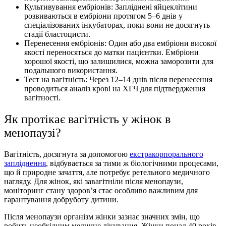
Культивування ембріонів: Запліднені яйцеклітини
розвиваються в ембріони протягом 5–6 днів у
спеціалізованих інкубаторах, поки вони не досягнуть
стадії бластоцисти.
Перенесення ембріонів: Один або два ембріони високої
якості переносяться до матки пацієнтки. Ембріони
хорошої якості, що залишилися, можна заморозити для
подальшого використання.
Тест на вагітність: Через 12–14 днів після перенесення
проводиться аналіз крові на ХГЧ для підтвердження
вагітності.
Як протікає вагітність у жінок в
менопаузі?
Вагітність, досягнута за допомогою
екстракорпорального
запліднення
, відбувається за тими ж біологічними процесами,
що й природне зачаття, але потребує ретельного медичного
нагляду. Для жінок, які завагітніли після менопаузи,
моніторинг стану здоров’я стає особливо важливим для
гарантування добруботу дитини.
Після менопаузи організм жінки зазнає значних змін, що
робить необхідним медичне лікування. Жінки понад 40 років,