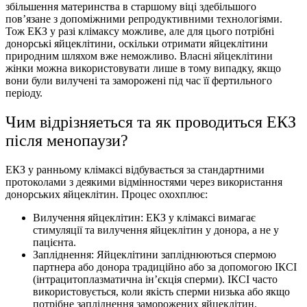
збільшення материнства в старшому віці здебільшого
пов’язане з допоміжними репродуктивними технологіями.
Тож ЕКЗ у разі клімаксу можливе, але для цього потрібні
донорські яйцеклітини, оскільки отримати яйцеклiтини
природним шляхом вже неможливо. Власні яйцеклітини
жінки можна використовувати лише в тому випадку, якщо
вони були вилучені та заморожені під час її фертильного
періоду.
Чим вiдрiзняеться та як проводиться ЕКЗ
після менопаузи?
ЕКЗ у ранньому клімаксі відбувається за стандартними
протоколами з деякими відмінностями через використання
донорських яйцеклітин. Процес охохплює:
Вилучення яйцеклітин: ЕКЗ у клімаксі вимагає
стимуляції та вилучення яйцеклітин у донора, а не у
пацієнта.
Запліднення: Яйцеклітини запліднюються спермою
партнера або донора традиційно або за допомогою ІКСІ
(інтрацитоплазматична ін’єкція сперми). ІКСІ часто
використовується, коли якість сперми низька або якщо
потрібне запліднення заморожених яйцеклітин.