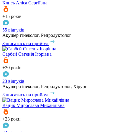
Клись
Аліса Сергіївна
+15 років
55 відгуків
Акушер-гінеколог, Репродуктолог
Записатись на прийом
Сарбєй
Євгенія Ігорівна
+20 років
23 відгуків
Акушер-гінеколог, Репродуктолог, Хірург
Записатись на прийом
Вацик
Мирослава Михайлівна
+23 роки