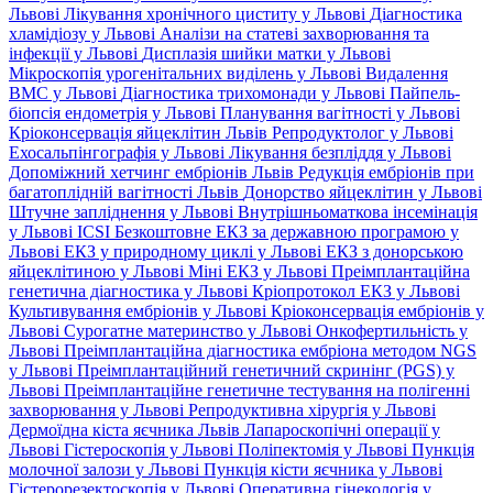
Львові
Лікування хронічного циститу у Львові
Діагностика
хламідіозу у Львові
Аналізи на статеві захворювання та
інфекції у Львові
Дисплазія шийки матки у Львові
Мікроскопія урогенітальних виділень у Львові
Видалення
ВМС у Львові
Діагностика трихомонади у Львові
Пайпель-
біопсія ендометрія у Львові
Планування вагітності у Львові
Кріоконсервація яйцеклітин Львів
Репродуктолог у Львові
Ехосальпінгографія у Львові
Лікування безпліддя у Львові
Допоміжний хетчинг ембріонів Львів
Редукція ембріонів при
багатоплідній вагітності Львів
Донорство яйцеклітин у Львові
Штучне запліднення у Львові
Внутрішньоматкова інсемінація
у Львові
ICSI
Безкоштовне ЕКЗ за державною програмою у
Львові
ЕКЗ у природному циклі у Львові
ЕКЗ з донорською
яйцеклітиною у Львові
Міні ЕКЗ у Львові
Преімплантаційна
генетична діагностика у Львові
Кріопротокол ЕКЗ у Львові
Культивування ембріонів у Львові
Кріоконсервація ембріонів у
Львові
Сурогатне материнство у Львові
Онкофертильність у
Львові
Преімплантаційна діагностика ембріона методом NGS
у Львові
Преімплантаційний генетичний скринінг (PGS) у
Львові
Преімплантаційне генетичне тестування на полігенні
захворювання у Львові
Репродуктивна хірургія у Львові
Дермоїдна кіста яєчника Львів
Лапароскопічні операції у
Львові
Гістероскопія у Львові
Поліпектомія у Львові
Пункція
молочної залози у Львові
Пункція кісти яєчника у Львові
Гістерорезектоскопія у Львові
Оперативна гінекологія у