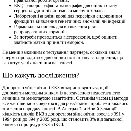
правильної роботи органів.
ЕКГ, флюорографія та мамографія для оцінки стану
серцево-судинної системи та молочних залоз.
Лабораторні аналізи крові для перевірки ендокринної
функції та виявлення генетичних аномалій чи інфекцій.
Гормональна панель для визначення рівня
репродуктивних гормонів.
За потреби проводиться гістероскопія, щоб оцінити
здатність матки прийняти ембріон.
Не менш важливим є тестування партнера, оскільки аналіз
сперми проводиться для оцінки потенціалу запліднення, що
гарантує успiх настання вагiтностi.
Що кажуть дослiдження?
Донорство яйцеклітин і ЕКЗ використовуються, щоб
допомогти молодим жінкам із передчасною недостатністю
яєчників та менопаузою завагітніти. Останнім часом ці методи
все частіше застосовуються для розв’язання проблеми вікового
зниження народжуваності. В Австралії та Новій Зеландії
кількість циклів ЕКЗ з донорством яйцеклітин зросла з 391 у
1994 році до 894 у 2005 році, що становить 3% від загальної
кількості процедур ЕКЗ з ІКСІ.