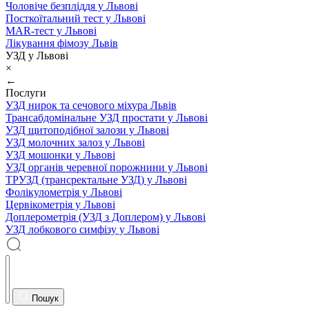
Чоловіче безпліддя у Львові
Посткоїтальний тест у Львові
MAR-тест у Львові
Лікування фімозу Львів
УЗД у Львові
×
←
Послуги
УЗД нирок та сечового міхура Львів
Трансабдомінальне УЗД простати у Львові
УЗД щитоподібної залози у Львові
УЗД молочних залоз у Львові
УЗД мошонки у Львові
УЗД органів черевної порожнини у Львові
ТРУЗД (трансректальне УЗД) у Львові
Фолікулометрія у Львові
Цервікометрія у Львові
Доплерометрія (УЗД з Доплером) у Львові
УЗД лобкового симфізу у Львові
Пошук