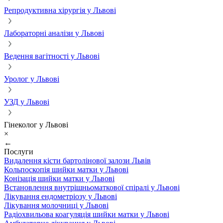
Репродуктивна хірургія у Львові
Лабораторні аналізи у Львові
Ведення вагітності у Львові
Уролог у Львові
УЗД у Львові
Гінеколог у Львові
×
←
Послуги
Видалення кісти бартолінової залози Львів
Кольпоскопія шийки матки у Львові
Конізація шийки матки у Львові
Встановлення внутрішньоматкової спіралі у Львові
Лікування ендометріозу у Львові
Лікування молочниці у Львові
Радіохвильова коагуляція шийки матки у Львові