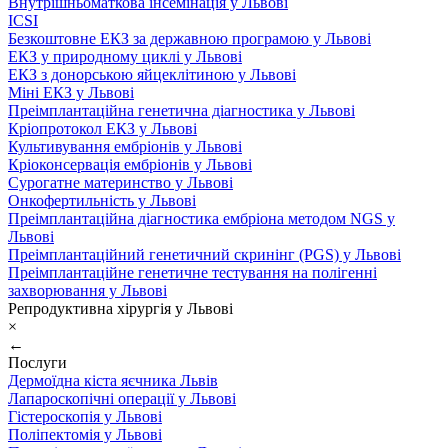
Внутрішньоматкова інсемінація у Львові
ICSI
Безкоштовне ЕКЗ за державною програмою у Львові
ЕКЗ у природному циклі у Львові
ЕКЗ з донорською яйцеклітиною у Львові
Міні ЕКЗ у Львові
Преімплантаційна генетична діагностика у Львові
Кріопротокол ЕКЗ у Львові
Культивування ембріонів у Львові
Кріоконсервація ембріонів у Львові
Сурогатне материнство у Львові
Онкофертильність у Львові
Преімплантаційна діагностика ембріона методом NGS у
Львові
Преімплантаційний генетичний скринінг (PGS) у Львові
Преімплантаційне генетичне тестування на полігенні
захворювання у Львові
Репродуктивна хірургія у Львові
×
←
Послуги
Дермоїдна кіста яєчника Львів
Лапароскопічні операції у Львові
Гістероскопія у Львові
Поліпектомія у Львові