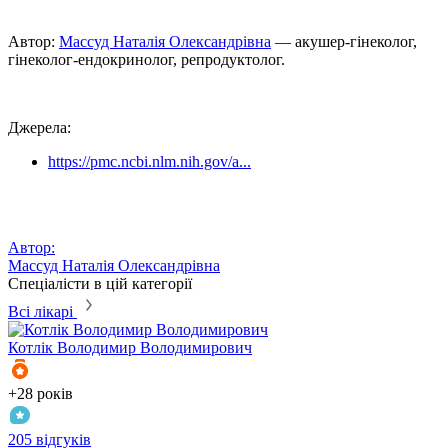
Автор:
Массуд Наталія Олександрівна
— акушер-гінеколог,
гінеколог-ендокринолог, репродуктолог.
Джерела:
https://pmc.ncbi.nlm.nih.gov/a...
Автор:
Массуд Наталія Олександрівна
Спеціалісти в цій категорії
Всі лікарі
Котлік
Володимир Володимирович
+28 років
205 відгуків