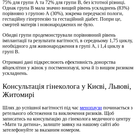
75% для групи А та 72% для групи В, без істотної різниці.
Однак група В мала значно вищий рівень ускладнень (83%)
порівняно з групою А (30%), зокрема передчасні пологи,
гестаційну гіпертензію та гестаційний діабет. Попри це,
смертей матерів і новонароджених не було.
Обидві групи продемонстрували порівнянний рівень
імплантації та результати вагітності, в середньому 1,75 циклу,
необхідного для живонародження в групі А, і 1,4 циклу в
групі В.
Отримані дані підкреслюють ефективність донорства
яйцеклітин у жінок у постменопаузі, хоча й із вищим ризиком
ускладнень.
Консультація гінеколога у Києві, Львові,
Житомирі
Шлях до успішної вагітності під час
менопаузи
починається з
ретельного обстеження та виключення ризиків. Щоб
записатись на консультацію до гінеколога медичного центру
«Мати та дитина», залиште заявку на нашому сайті або
зателефонуйте за вказаним номером.