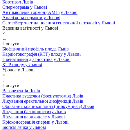
Кортизол Львів
Спермограма у Львові
Антимюлерів гормон (АМГ) у Львові
Аналізи на гормони у Львові
CarrierSeq: тест на носіння генетичної патології у Львові
Ведення вагітності у Львові
×
←
Послуги
Біофізичний профіль плода Львів
Кардіотокографія (КТГ) плоду у Львові
Пренатальна діагностика у Львові
КТР плоду у Львові
Уролог у Львові
×
←
Послуги
Вазорезекція Львів
Пластика вуздечки (френулотомія) Львів
Лікування еректильної дисфункції Львів
Обрізання крайньої плоті (циркумцизія) Львів
Лікування баланопоститу Львів
Лікування варикоцеле у Львові
Кріоконсервація сперми у Львові
Біопсія яєчка у Львові