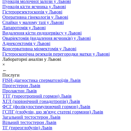
Пункція молочної залози у Львові
Пункція кісти яєчника у Львові
Гістерорезектоскопія у Львові
Оперативна гінекологія у Львові
Спайки у малому тазі у Львові
Лапаротомія у Львові
Видалення кісти ендоцервіксу у Львові
Оваріектомія (видалення яєчників) у Львові
Аднексектомія у Львові
Консервативна міомектомія у Львові
Гістероскопічна резекція перегородки матки у Львові
Лабораторні аналізи у Львові
×
←
Послуги
FISH-діагностика сперматозоїдів Львів
Прогестерон Львів
Пролактин Львів
ТТГ (тиреотропний гормон) Львів
ХГЛ (хоріонічний гонадотропін) Львів
ФСГ (фолікулостимулюючий гормон) Львів
ГСПГ (глобулін, що зв'язує статеві гормони) Львів
Загальний тестостерон Львів
Вільний тестостерон Львів
ТГ (тиреоглобулін) Львів