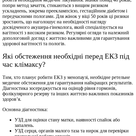
попри метод зачаття, стикаються з вищим ризиком
ускладнень, зокрема прееклампсією, гестаційним діабетом і
передчасними пологами. Для жінок у віці 50 років ці ризики
зростають, що наголошує на необхідності нагляду
досвідченого акушера-гінеколога, який спеціалізується на
вагітності з високим ризиком. Регулярні огляди та належний
допологовий догляд є життєво важливими для гарантування
здорової вагітності та пологів.
Які обстеження необхідні перед ЕКЗ під
час клімаксу?
Тим, хто планує робити ЕКЗ у менопаузі, необхідне ретельне
медичне обстеження для гарантування найкращих результатів.
Діагностика зосереджується на оцінцф рівня гормонів,
фолікулярного резерву та інших життєво важливих показників
здоров’я.
Основна діагностика:
УЗД для оцінки стану матки, наявностi спайок або
запалень.
УЗД серця, органів малого таза та нирок для перевірки