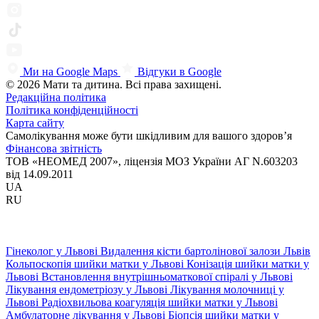
Ми на Google Maps
Відгуки в Google
© 2026 Мати та дитина. Всі права захищені.
Редакційна політика
Політика конфіденційності
Карта сайту
Самолікування може бути шкідливим для вашого здоров’я
Фінансова звітність
ТОВ «НЕОМЕД 2007», ліцензія МОЗ України АГ N.603203
від 14.09.2011
UA
RU
Гінеколог у Львові
Видалення кісти бартолінової залози Львів
Кольпоскопія шийки матки у Львові
Конізація шийки матки у
Львові
Встановлення внутрішньоматкової спіралі у Львові
Лікування ендометріозу у Львові
Лікування молочниці у
Львові
Радіохвильова коагуляція шийки матки у Львові
Амбулаторне лікування у Львові
Біопсія шийки матки у