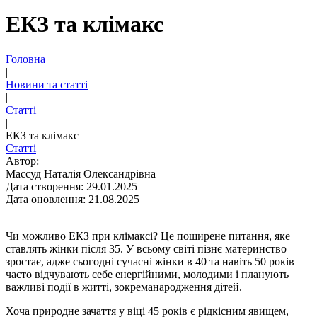
ЕКЗ та клімакс
Головна
|
Новини та статті
|
Статті
|
ЕКЗ та клімакс
Статті
Автор:
Массуд Наталія Олександрівна
Дата створення: 29.01.2025
Дата оновлення: 21.08.2025
Чи можливо ЕКЗ при клімаксі? Це поширене питання, яке
ставлять жiнки пiсля 35. У всьому світі пізнє материнство
зростає, адже сьогоднi сучасні жінки в 40 та навіть 50 років
часто відчувають себе енергійними, молодими і планують
важливі події в житті, зокреманародження дітей.
Хоча природне зачаття у віці 45 років є рідкісним явищем,