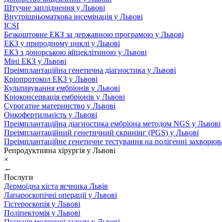
Штучне запліднення у Львові
Внутрішньоматкова інсемінація у Львові
ICSI
Безкоштовне ЕКЗ за державною програмою у Львові
ЕКЗ у природному циклі у Львові
ЕКЗ з донорською яйцеклітиною у Львові
Міні ЕКЗ у Львові
Преімплантаційна генетична діагностика у Львові
Кріопротокол ЕКЗ у Львові
Культивування ембріонів у Львові
Кріоконсервація ембріонів у Львові
Сурогатне материнство у Львові
Онкофертильність у Львові
Преімплантаційна діагностика ембріона методом NGS у Львові
Преімплантаційний генетичний скринінг (PGS) у Львові
Преімплантаційне генетичне тестування на полігенні захворюв
Репродуктивна хірургія у Львові
×
←
Послуги
Дермоїдна кіста яєчника Львів
Лапароскопічні операції у Львові
Гістероскопія у Львові
Поліпектомія у Львові
Пункція молочної залози у Львові