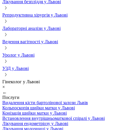
Лікування безпліддя у Львові
Репродуктивна хірургія у Львові
Лабораторні аналізи у Львові
Ведення вагітності у Львові
Уролог у Львові
УЗД у Львові
Гінеколог у Львові
×
←
Послуги
Видалення кісти бартолінової залози Львів
Кольпоскопія шийки матки у Львові
Конізація шийки матки у Львові
Встановлення внутрішньоматкової спіралі у Львові
Лікування ендометріозу у Львові
Лікування молочниці у Львові