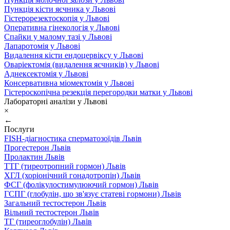
Пункція кісти яєчника у Львові
Гістерорезектоскопія у Львові
Оперативна гінекологія у Львові
Спайки у малому тазі у Львові
Лапаротомія у Львові
Видалення кісти ендоцервіксу у Львові
Оваріектомія (видалення яєчників) у Львові
Аднексектомія у Львові
Консервативна міомектомія у Львові
Гістероскопічна резекція перегородки матки у Львові
Лабораторні аналізи у Львові
×
←
Послуги
FISH-діагностика сперматозоїдів Львів
Прогестерон Львів
Пролактин Львів
ТТГ (тиреотропний гормон) Львів
ХГЛ (хоріонічний гонадотропін) Львів
ФСГ (фолікулостимулюючий гормон) Львів
ГСПГ (глобулін, що зв'язує статеві гормони) Львів
Загальний тестостерон Львів
Вільний тестостерон Львів
ТГ (тиреоглобулін) Львів