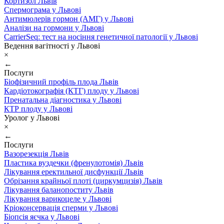
Кортизол Львів
Спермограма у Львові
Антимюлерів гормон (АМГ) у Львові
Аналізи на гормони у Львові
CarrierSeq: тест на носіння генетичної патології у Львові
Ведення вагітності у Львові
×
←
Послуги
Біофізичний профіль плода Львів
Кардіотокографія (КТГ) плоду у Львові
Пренатальна діагностика у Львові
КТР плоду у Львові
Уролог у Львові
×
←
Послуги
Вазорезекція Львів
Пластика вуздечки (френулотомія) Львів
Лікування еректильної дисфункції Львів
Обрізання крайньої плоті (циркумцизія) Львів
Лікування баланопоститу Львів
Лікування варикоцеле у Львові
Кріоконсервація сперми у Львові
Біопсія яєчка у Львові