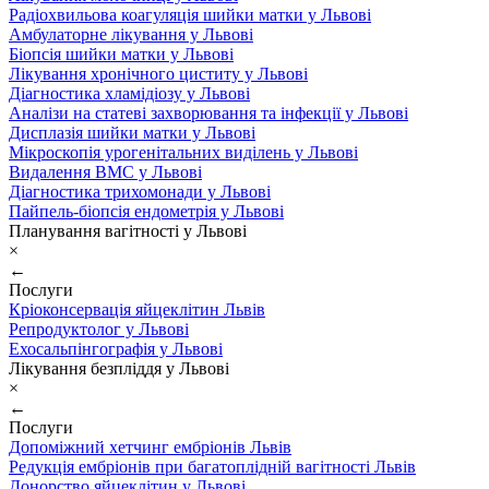
Радіохвильова коагуляція шийки матки у Львові
Амбулаторне лікування у Львові
Біопсія шийки матки у Львові
Лікування хронічного циститу у Львові
Діагностика хламідіозу у Львові
Аналізи на статеві захворювання та інфекції у Львові
Дисплазія шийки матки у Львові
Мікроскопія урогенітальних виділень у Львові
Видалення ВМС у Львові
Діагностика трихомонади у Львові
Пайпель-біопсія ендометрія у Львові
Планування вагітності у Львові
×
←
Послуги
Кріоконсервація яйцеклітин Львів
Репродуктолог у Львові
Ехосальпінгографія у Львові
Лікування безпліддя у Львові
×
←
Послуги
Допоміжний хетчинг ембріонів Львів
Редукція ембріонів при багатоплідній вагітності Львів
Донорство яйцеклітин у Львові