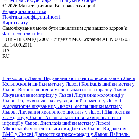
Ми на Google Maps
Відгуки в Google
© 2026 Мати та дитина. Всі права захищені.
Редакційна політика
Політика конфіденційності
Карта сайту
Самолікування може бути шкідливим для вашого здоров’я
Фінансова звітність
ТОВ «НЕОМЕД 2007», ліцензія МОЗ України АГ N.603203
від 14.09.2011
UA
RU
Гінеколог у Львові
Видалення кісти бартолінової залози Львів
Кольпоскопія шийки матки у Львові
Конізація шийки матки у
Львові
Встановлення внутрішньоматкової спіралі у Львові
Лікування ендометріозу у Львові
Лікування молочниці у
Львові
Радіохвильова коагуляція шийки матки у Львові
Амбулаторне лікування у Львові
Біопсія шийки матки у
Львові
Лікування хронічного циститу у Львові
Діагностика
хламідіозу у Львові
Аналізи на статеві захворювання та
інфекції у Львові
Дисплазія шийки матки у Львові
Мікроскопія урогенітальних виділень у Львові
Видалення
ВМС у Львові
Діагностика трихомонади у Львові
Пайпель-