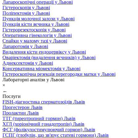
Лапароскопічні операції у Львові
Гістероскопія у Львові
Поліпектомія у Львові
Пункція молочної залози у Львові
Пункція кісти яєчника у Львові
Гістерорезектоскопія у Львові
Оперативна гінекологія у Львові
Спайки у малому тазі у Львові
Лапаротомія у Львові
Видалення кісти ендоцервіксу у Львові
Оваріектомія (видалення яєчників) у Львові
Аднексектомія у Львові
Консервативна міомектомія у Львові
Гістероскопічна резекція перегородки матки у Львові
Лабораторні аналізи у Львові
×
←
Послуги
FISH-діагностика сперматозоїдів Львів
Прогестерон Львів
Пролактин Львів
ТТГ (тиреотропний гормон) Львів
ХГЛ (хоріонічний гонадотропін) Львів
ФСГ (фолікулостимулюючий гормон) Львів
ГСПГ (глобулін, що зв'язує статеві гормони) Львів