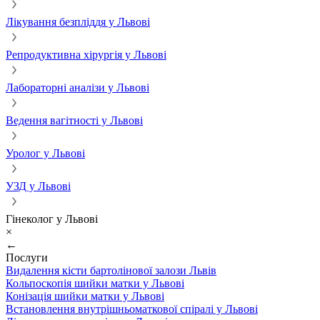
Лікування безпліддя у Львові
Репродуктивна хірургія у Львові
Лабораторні аналізи у Львові
Ведення вагітності у Львові
Уролог у Львові
УЗД у Львові
Гінеколог у Львові
×
←
Послуги
Видалення кісти бартолінової залози Львів
Кольпоскопія шийки матки у Львові
Конізація шийки матки у Львові
Встановлення внутрішньоматкової спіралі у Львові