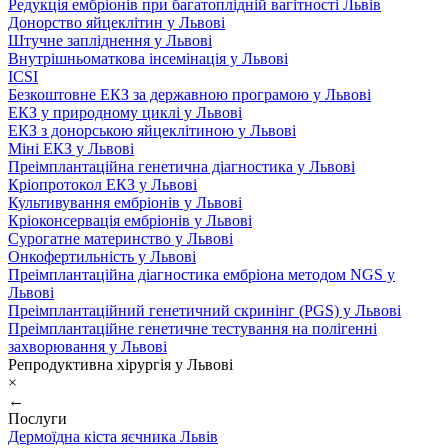
Редукція ембріонів при багатоплідній вагітності Львів
Донорство яйцеклітин у Львові
Штучне запліднення у Львові
Внутрішньоматкова інсемінація у Львові
ICSI
Безкоштовне ЕКЗ за державною програмою у Львові
ЕКЗ у природному циклі у Львові
ЕКЗ з донорською яйцеклітиною у Львові
Міні ЕКЗ у Львові
Преімплантаційна генетична діагностика у Львові
Кріопротокол ЕКЗ у Львові
Культивування ембріонів у Львові
Кріоконсервація ембріонів у Львові
Сурогатне материнство у Львові
Онкофертильність у Львові
Преімплантаційна діагностика ембріона методом NGS у
Львові
Преімплантаційний генетичний скринінг (PGS) у Львові
Преімплантаційне генетичне тестування на полігенні
захворювання у Львові
Репродуктивна хірургія у Львові
×
←
Послуги
Дермоїдна кіста яєчника Львів