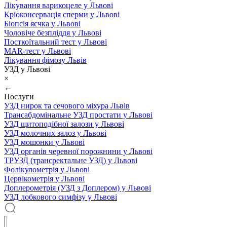
Лікування варикоцеле у Львові
Кріоконсервація сперми у Львові
Біопсія яєчка у Львові
Чоловіче безпліддя у Львові
Посткоїтальний тест у Львові
MAR-тест у Львові
Лікування фімозу Львів
УЗД у Львові
×
←
Послуги
УЗД нирок та сечового міхура Львів
Трансабдомінальне УЗД простати у Львові
УЗД щитоподібної залози у Львові
УЗД молочних залоз у Львові
УЗД мошонки у Львові
УЗД органів черевної порожнини у Львові
ТРУЗД (трансректальне УЗД) у Львові
Фолікулометрія у Львові
Цервікометрія у Львові
Доплерометрія (УЗД з Доплером) у Львові
УЗД лобкового симфізу у Львові