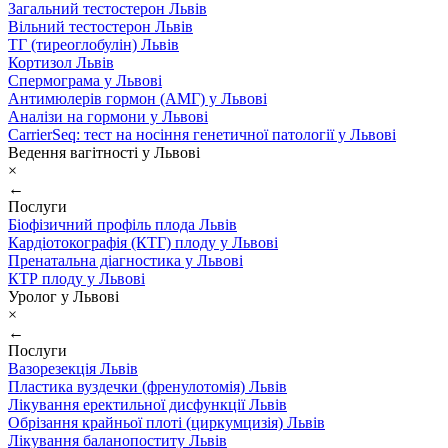
Загальний тестостерон Львів
Вільний тестостерон Львів
ТГ (тиреоглобулін) Львів
Кортизол Львів
Спермограма у Львові
Антимюлерів гормон (АМГ) у Львові
Аналізи на гормони у Львові
CarrierSeq: тест на носіння генетичної патології у Львові
Ведення вагітності у Львові
×
←
Послуги
Біофізичний профіль плода Львів
Кардіотокографія (КТГ) плоду у Львові
Пренатальна діагностика у Львові
КТР плоду у Львові
Уролог у Львові
×
←
Послуги
Вазорезекція Львів
Пластика вуздечки (френулотомія) Львів
Лікування еректильної дисфункції Львів
Обрізання крайньої плоті (циркумцизія) Львів
Лікування баланопоститу Львів