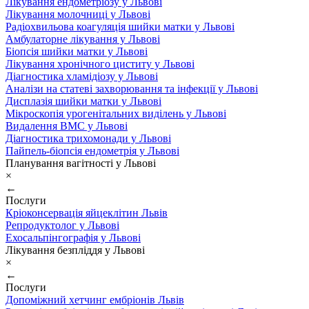
Лікування ендометріозу у Львові
Лікування молочниці у Львові
Радіохвильова коагуляція шийки матки у Львові
Амбулаторне лікування у Львові
Біопсія шийки матки у Львові
Лікування хронічного циститу у Львові
Діагностика хламідіозу у Львові
Аналізи на статеві захворювання та інфекції у Львові
Дисплазія шийки матки у Львові
Мікроскопія урогенітальних виділень у Львові
Видалення ВМС у Львові
Діагностика трихомонади у Львові
Пайпель-біопсія ендометрія у Львові
Планування вагітності у Львові
×
←
Послуги
Кріоконсервація яйцеклітин Львів
Репродуктолог у Львові
Ехосальпінгографія у Львові
Лікування безпліддя у Львові
×
←
Послуги
Допоміжний хетчинг ембріонів Львів