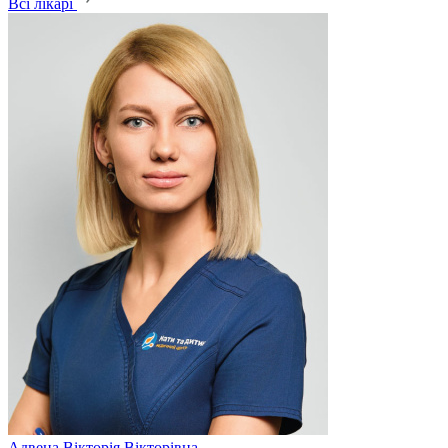
Всі лікарі
Адвена
Вікторія Вікторівна