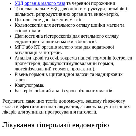
УЗД органів малого таза
та черевної порожнини.
Трансвагінальне УЗД для оцінки структури, розмірів і
щільності репродуктивних органів та ендометрію.
Цитологічне дослідження мазків.
Кольпоскопія для детального огляду шийки матки та
стінок піхви.
Діагностична гістероскопія для детального огляду
ендометрію та шийки матки з біопсією.
МРТ або КТ органів малого таза для додаткової
візуалізації за потреби.
Аналізи крові та сечі, зокрема панелі гормонів (естроген,
прогестерон, фолікулостимулювальний гормон,
лютеїнізувальний гормон, пролактин).
Рівень гормонів щитовидної залози та надниркових
залоз.
Коагулограма.
Бактеріологічний аналіз урогенітальних мазків.
Результати саме цих тестів допоможуть вашому гiнекологу
скласти ефективний план лікування, а також залучити інших
лікарів для зупинки прогресування патології.
Лікування гіперплазії ендометрію