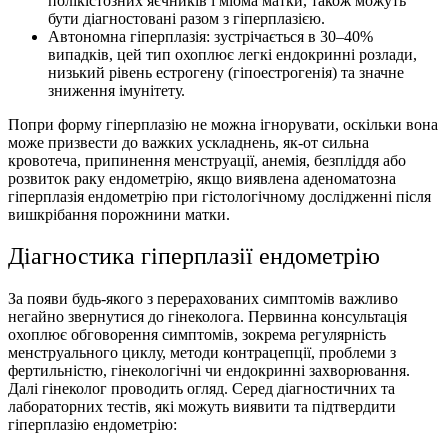
полікістозних яєчників і міома матки, також можуть
бути діагностовані разом з гіперплазією.
Автономна гіперплазія: зустрічається в 30–40%
випадків, цей тип охоплює легкі ендокринні розлади,
низький рівень естрогену (гіпоестрогенія) та значне
зниження імунітету.
Попри форму гіперплазію не можна ігнорувати, оскільки вона
може призвести до важких ускладнень, як-от сильна
кровотеча, припинення менструації, анемія, безпліддя або
розвиток раку ендометрію, якщо виявлена аденоматозна
гіперплазія ендометрію при гістологічному дослідженні після
вишкрібання порожнини матки.
Діагностика гіперплазії ендометрію
За появи будь-якого з перерахованих симптомів важливо
негайно звернутися до гінеколога. Первинна консультація
охоплює обговорення симптомiв, зокрема регулярність
менструального циклу, методи контрацепції, проблеми з
фертильністю, гінекологічні чи ендокринні захворювання.
Далі гінеколог проводить огляд. Серед діагностичних та
лабораторних тестів, які можуть виявити та підтвердити
гіперплазію ендометрію: