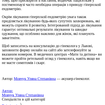
тому, щоб прискорити її настання, водночас пацієнткам у
постменопаузі часто необхідна операція з приводу гіперплазії
ендометрію.
Окрім лікування гіперплазії ендометрію увага також
приділяється лікуванню будь-яких супутніх захворювань, які
можуть сприяти її розвитку. Інтегрований підхід до лікування
гарантує оптимальні результати лікування та швидке
одужання, що особливо важливо для жiнок, якi планують
завагітніти.
Щоб записатись на консультацію до
гінеколога у Львові
,
заповнити форму онлайн на сайті або зателефонуйте за
вказаним номером. В медичних центрах «Мати та дитина» ви
можете пройти ретельний огляд у гінеколога, навіть якщо ви
не маєте симптомів і скарг.
Автор:
Мовчук Уляна Степанівна
— акушер-гінеколог.
Автор:
Мовчук Уляна Степанівна
Спеціалісти в цій категорії