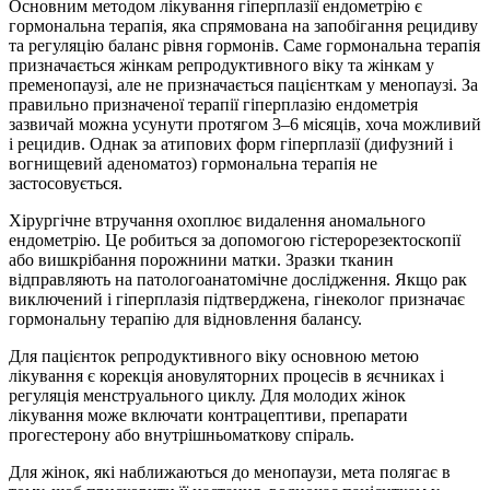
Основним методом лікування гіперплазії ендометрію є
гормональна терапія, яка спрямована на запобігання рецидиву
та регуляцію баланс рівня гормонів. Саме гормональна терапія
призначається жінкам репродуктивного віку та жінкам у
пременопаузі, але не призначається пацієнткам у менопаузі. За
правильно призначеної терапії гіперплазію ендометрія
зазвичай можна усунути протягом 3–6 місяців, хоча можливий
і рецидив. Однак за атипових форм гіперплазії (дифузний і
вогнищевий аденоматоз) гормональна терапія не
застосовується.
Хірургічне втручання охоплює видалення аномального
ендометрію. Це робиться за допомогою гістерорезектоскопії
або вишкрібання порожнини матки. Зразки тканин
відправляють на патологоанатомічне дослідження. Якщо рак
виключений і гіперплазія підтверджена, гінеколог призначає
гормональну терапію для відновлення балансу.
Для пацієнток репродуктивного віку основною метою
лікування є корекція ановуляторних процесів в яєчниках і
регуляція менструального циклу. Для молодих жінок
лікування може включати контрацептиви, препарати
прогестерону або внутрішньоматкову спіраль.
Для жінок, які наближаються до менопаузи, мета полягає в