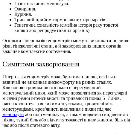
Пізнє настання менопаузи.
Ожиріння.
Куріння.
Тривалий прийом гормональних препаратів.
Генетична схильність (сімейна історія раку товстої
кишки або репродуктивних органів).
Оскiльки гіперплазію ендометрію можуть викликати не лише
рiзнi гiнекологiчнi стани, а й захворювання iнших органiв,
важливе комплексне обстеження.
Симптоми захворювання
Гіперплазія ендометрія може бути оманливою, оскільки
зазвичай не викликає дискомфорту на ранніх стадіях.
Ключовою тривожною ознакою є нерегулярний
менструальний цикл, який може проявлятися як нерегулярні
місячні різної інтенсивності та тривалості понад 5–7 днів,
рясна кровотеча з великими згустками, кровотечі між
менструаціями, кров'янисті виділення з піхви під час
менопаузи
або постменопаузи, а також водянисті виділення з
піхви, тупий біль або відчуття тяжкості внизу живота, біль під
час або після статевого акту.