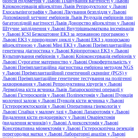
біопсія ендометрія у Львові
Планування вагітності у Львові
Кріоконсервація яйцеклітин Львів
Репродуктолог у Львові
Ехосальпінгографія у Львові
Лікування безпліддя у Львові
Допоміжний хетчинг ембріонів Львів
Редукція ембріонів при
багатоплідній вагітності Львів
Донорство яйцеклітин у Львові
Штучне запліднення у Львові
Внутрішньоматкова інсемінація
у Львові
ICSI
Безкоштовне ЕКЗ за державною програмою у
Львові
ЕКЗ у природному циклі у Львові
ЕКЗ з донорською
яйцеклітиною у Львові
Міні ЕКЗ у Львові
Преімплантаційна
генетична діагностика у Львові
Кріопротокол ЕКЗ у Львові
Культивування ембріонів у Львові
Кріоконсервація ембріонів у
Львові
Сурогатне материнство у Львові
Онкофертильність у
Львові
Преімплантаційна діагностика ембріона методом NGS
у Львові
Преімплантаційний генетичний скринінг (PGS) у
Львові
Преімплантаційне генетичне тестування на полігенні
захворювання у Львові
Репродуктивна хірургія у Львові
Дермоїдна кіста яєчника Львів
Лапароскопічні операції у
Львові
Гістероскопія у Львові
Поліпектомія у Львові
Пункція
молочної залози у Львові
Пункція кісти яєчника у Львові
Гістерорезектоскопія у Львові
Оперативна гінекологія у
Львові
Спайки у малому тазі у Львові
Лапаротомія у Львові
Видалення кісти ендоцервіксу у Львові
Оваріектомія
(видалення яєчників) у Львові
Аднексектомія у Львові
Консервативна міомектомія у Львові
Гістероскопічна резекція
перегородки матки у Львові
Лабораторні аналізи у Львові