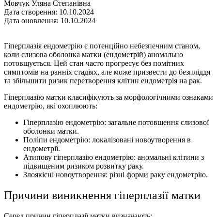
Мовчук Уляна Степанівна
Дата створення: 10.10.2024
Дата оновлення: 10.10.2024
Гіперплазія ендометрію є потенційно небезпечним станом,
коли слизова оболонка матки (ендометрій) аномально
потовщується. Цей стан часто прогресує без помітних
симптомів на ранніх стадіях, але може призвести до безпліддя
та збільшити ризик перетворення клітин ендометрія на рак.
Гіперплазію матки класифікують за морфологічними ознаками
ендометрію, якi охоплюють:
Гіперплазію ендометрію: загальне потовщення слизової
оболонки матки.
Поліпи ендометрію: локалізовані новоутворення в
ендометрії.
Атипову гіперплазію ендометрію: аномальні клітини з
підвищеним ризиком розвитку раку.
Злоякісні новоутворення: різні форми раку ендометрію.
Причини виникнення гіперплазії матки
Серед причин гіперплазії матки визначають: