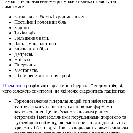
Також гіперплазія ендометрія може викликати наступні
симптоми:
Загальна слабкість і хронічна втома.
Постійний головний біль.
Задишка.
Тахікардія.
Збільшення ваги.
Часта зміна настрою.
Зниження лібідо.
Депресія.
Набряки.
Гіпертонія.
Мастопатія.
Підвищене згортання крові.
Гінекологи
розрізняють два типи гіперплазії ендометрія, від
чого залежать симптоми, на які може скаржитись пацієнтка:
Гормонозалежна гіперплазія: цей тип найчастіше
зустрічається у пацієнток з атиповими формами
захворювання. Це пов’язано з високим рівнем
естрогенів і метаболічними порушеннями жирового та
вуглеводного обміну, що часто призводить до сильних
кровотеч і безпліддя. Такі захворювання, як-от синдром