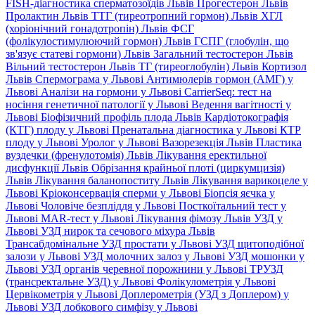
FISH-діагностика сперматозоїдів Львів
Прогестерон Львів
Пролактин Львів
ТТГ (тиреотропний гормон) Львів
ХГЛ
(хоріонічний гонадотропін) Львів
ФСГ
(фолікулостимулюючий гормон) Львів
ГСПГ (глобулін, що
зв'язує статеві гормони) Львів
Загальний тестостерон Львів
Вільний тестостерон Львів
ТГ (тиреоглобулін) Львів
Кортизол
Львів
Спермограма у Львові
Антимюлерів гормон (АМГ) у
Львові
Аналізи на гормони у Львові
CarrierSeq: тест на
носіння генетичної патології у Львові
Ведення вагітності у
Львові
Біофізичний профіль плода Львів
Кардіотокографія
(КТГ) плоду у Львові
Пренатальна діагностика у Львові
КТР
плоду у Львові
Уролог у Львові
Вазорезекція Львів
Пластика
вуздечки (френулотомія) Львів
Лікування еректильної
дисфункції Львів
Обрізання крайньої плоті (циркумцизія)
Львів
Лікування баланопоститу Львів
Лікування варикоцеле у
Львові
Кріоконсервація сперми у Львові
Біопсія яєчка у
Львові
Чоловіче безпліддя у Львові
Посткоїтальний тест у
Львові
MAR-тест у Львові
Лікування фімозу Львів
УЗД у
Львові
УЗД нирок та сечового міхура Львів
Трансабдомінальне УЗД простати у Львові
УЗД щитоподібної
залози у Львові
УЗД молочних залоз у Львові
УЗД мошонки у
Львові
УЗД органів черевної порожнини у Львові
ТРУЗД
(трансректальне УЗД) у Львові
Фолікулометрія у Львові
Цервікометрія у Львові
Доплерометрія (УЗД з Доплером) у
Львові
УЗД лобкового симфізу у Львові