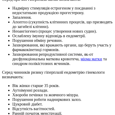
Надмірну стимуляція естрогеном у поєднанні з
недостатньою продукцією прогестерону.
Запалення.
Апоптоз (сукупність клітинних процесів, що призводять
до загибелі клітини).
Неоангіогенез (процес утворення нових судин).
Ослаблену імунну відповідь в ендометрії.
Порушення обміну речовин.
Захворювання, які вражають органи, що беруть участь у
фармакокінетиці гормонів.
Захворювання репродуктивної системи, як-от
дисфункціональна маткова кровотеча,
міома матки
та
синдром полікістозних яєчників.
Серед чинників ризику гіперплазії ендометрію гінекологи
визначають:
Вік жінки старше 35 років.
Аутоімунні розлади.
Хвороби печінки та жовчного міхура.
Порушення роботи надниркових залоз.
Цукровий діабет.
Відсутність вагітностей.
Ранній початок менструації.