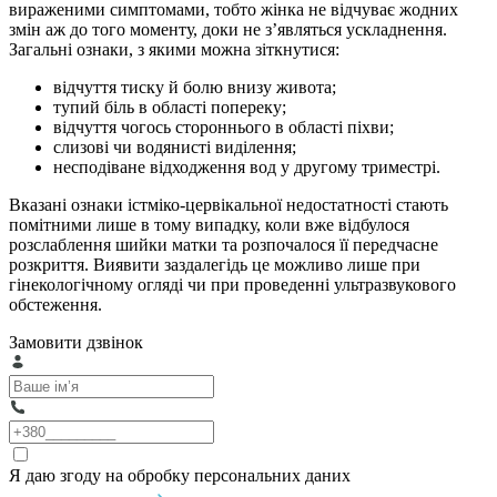
вираженими симптомами, тобто жінка не відчуває жодних
змін аж до того моменту, доки не з’являться ускладнення.
Загальні ознаки, з якими можна зіткнутися:
відчуття тиску й болю внизу живота;
тупий біль в області попереку;
відчуття чогось стороннього в області піхви;
слизові чи водянисті виділення;
несподіване відходження вод у другому триместрі.
Вказані ознаки істміко-цервікальної недостатності стають
помітними лише в тому випадку, коли вже відбулося
розслаблення шийки матки та розпочалося її передчасне
розкриття. Виявити заздалегідь це можливо лише при
гінекологічному огляді чи при проведенні ультразвукового
обстеження.
Замовити дзвінок
Я даю згоду на обробку персональних даних