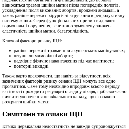
відносяться травми шийки матки після попередніх пологів,
ускладнення після виконаних абортів, вроджені аномалії, а
також раніше пережиті хірургічні втручання в репродуктивну
систему жінки. Серед функціональних причин виділяють
гормональні порушення, генетично зумовлену знижена
еластичність шийки матки, багатоплідність.
Ключові фактори ризику ІЦН:
раніше пережиті травми при акушерських маніпуляціях;
штучні чи мимовільні аборти;
надмірне фізичне навантаження під час вагітності;
повторні викидні.
Також варто враховувати, що навіть за відсутності всіх
зазначених факторів ризику ознаки ІЦН можуть все одно
проявитися. Саме тому необхідно впродовж всього періоду
вагітності проходити регулярні огляди у лікаря, щоб своєчасно
виявити укорочення цервікального каналу, що є ознакою
розкриття шийки матки.
Симптоми та ознаки ІЦН
Істміко-цервікальна недостатність не завжди супроводжується