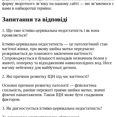
форму зворотного зв’язку на нашому сайті — ми зв’яжемося з
вами в найкоротші терміни.
Запитання та відповіді
1. Що таке істміко-цервікальна недостатність і як вона
проявляється?
Істміко-цервікальна недостатність — це патологічний стан
вагітної жінки, при якому шийка матки передчасно
розкривається до планового закінчення вагітності.
Супроводжується в більшості випадків незначним болем у
животі, попереку та відходженням навколоплідних вод. Несе
вагому небезпеку для майбутньої дитини.
2. Які причини розвитку ІЦН під час вагітності?
Основні причини розвитку патології — фізіологічна
схильність, раніше пережиті травми шийки матки, значні
фізичні навантаження. Також ІЦН може бути спадковим
фактором.
3. Як діагностується істміко-цервікальна недостатність?