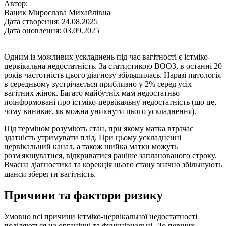
Автор:
Вацик Мирослава Михайлівна
Дата створення: 24.08.2025
Дата оновлення: 03.09.2025
Одним із можливих ускладнень під час вагітності є істміко-
цервікальна недостатність. За статистикою ВООЗ, в останні 20
років частотність цього діагнозу збільшилась. Наразі патологія
в середньому зустрічається приблизно у 2% серед усіх
вагітних жінок. Багато майбутніх мам недостатньо
поінформовані про істміко-цервікальну недостатність (що це,
чому виникає, як можна уникнути цього ускладнення).
Під терміном розуміють стан, при якому матка втрачає
здатність утримувати плід. При цьому ускладненні
цервікальний канал, а також шийка матки можуть
розм'якшуватися, відкриватися раніше запланованого строку.
Вчасна діагностика та корекція цього стану значно збільшують
шанси зберегти вагітність.
Причини та фактори ризику
Умовно всі причини істміко-цервікальної недостатності
поділяються на органічні та функціональні. До перших