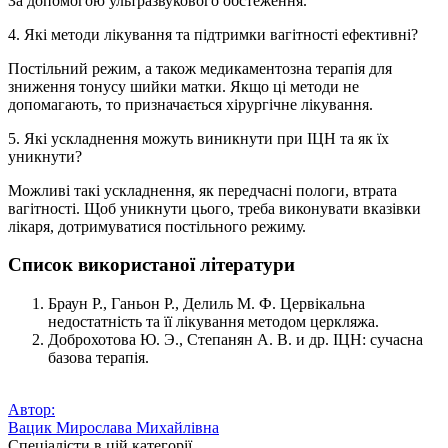
За допомогою ультразвукового обстеження.
4. Які методи лікування та підтримки вагітності ефективні?
Постільний режим, а також медикаментозна терапія для
зниження тонусу шийки матки. Якщо ці методи не
допомагають, то призначається хірургічне лікування.
5. Які ускладнення можуть виникнути при ІЦН та як їх
уникнути?
Можливі такі ускладнення, як передчасні пологи, втрата
вагітності. Щоб уникнути цього, треба виконувати вказівки
лікаря, дотримуватися постільного режиму.
Список використаної літератури
Браун Р., Ганьон Р., Делиль М. Ф. Цервікальна
недостатність та її лікування методом церкляжа.
Доброхотова Ю. Э., Степанян А. В. и др. ІЦН: сучасна
базова терапія.
Автор:
Вацик Мирослава Михайлівна
Спеціалісти в цій категорії