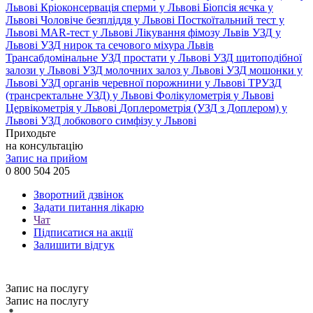
Львові
Кріоконсервація сперми у Львові
Біопсія яєчка у
Львові
Чоловіче безпліддя у Львові
Посткоїтальний тест у
Львові
MAR-тест у Львові
Лікування фімозу Львів
УЗД у
Львові
УЗД нирок та сечового міхура Львів
Трансабдомінальне УЗД простати у Львові
УЗД щитоподібної
залози у Львові
УЗД молочних залоз у Львові
УЗД мошонки у
Львові
УЗД органів черевної порожнини у Львові
ТРУЗД
(трансректальне УЗД) у Львові
Фолікулометрія у Львові
Цервікометрія у Львові
Доплерометрія (УЗД з Доплером) у
Львові
УЗД лобкового симфізу у Львові
Приходьте
на консультацію
Запис на прийом
0 800 504 205
Зворотний дзвінок
Задати питання лікарю
Чат
Підписатися на акції
Залишити відгук
Запис на послугу
Запис на послугу