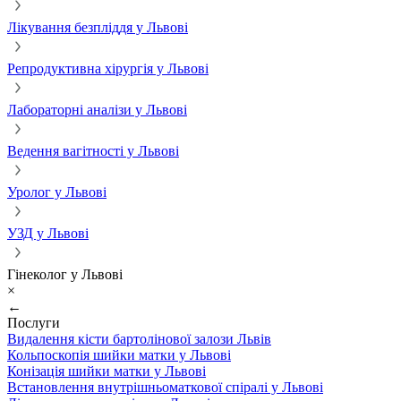
Лікування безпліддя у Львові
Репродуктивна хірургія у Львові
Лабораторні аналізи у Львові
Ведення вагітності у Львові
Уролог у Львові
УЗД у Львові
Гінеколог у Львові
×
←
Послуги
Видалення кісти бартолінової залози Львів
Кольпоскопія шийки матки у Львові
Конізація шийки матки у Львові
Встановлення внутрішньоматкової спіралі у Львові