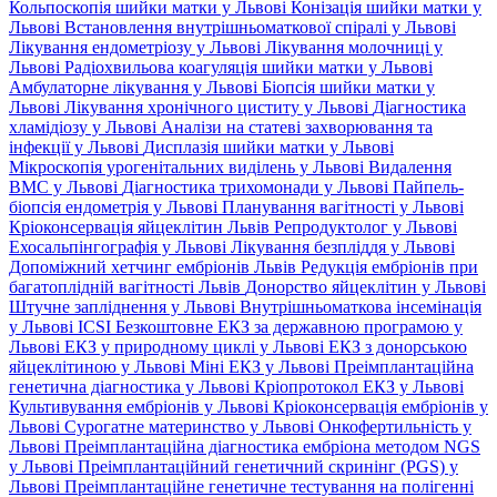
Кольпоскопія шийки матки у Львові
Конізація шийки матки у
Львові
Встановлення внутрішньоматкової спіралі у Львові
Лікування ендометріозу у Львові
Лікування молочниці у
Львові
Радіохвильова коагуляція шийки матки у Львові
Амбулаторне лікування у Львові
Біопсія шийки матки у
Львові
Лікування хронічного циститу у Львові
Діагностика
хламідіозу у Львові
Аналізи на статеві захворювання та
інфекції у Львові
Дисплазія шийки матки у Львові
Мікроскопія урогенітальних виділень у Львові
Видалення
ВМС у Львові
Діагностика трихомонади у Львові
Пайпель-
біопсія ендометрія у Львові
Планування вагітності у Львові
Кріоконсервація яйцеклітин Львів
Репродуктолог у Львові
Ехосальпінгографія у Львові
Лікування безпліддя у Львові
Допоміжний хетчинг ембріонів Львів
Редукція ембріонів при
багатоплідній вагітності Львів
Донорство яйцеклітин у Львові
Штучне запліднення у Львові
Внутрішньоматкова інсемінація
у Львові
ICSI
Безкоштовне ЕКЗ за державною програмою у
Львові
ЕКЗ у природному циклі у Львові
ЕКЗ з донорською
яйцеклітиною у Львові
Міні ЕКЗ у Львові
Преімплантаційна
генетична діагностика у Львові
Кріопротокол ЕКЗ у Львові
Культивування ембріонів у Львові
Кріоконсервація ембріонів у
Львові
Сурогатне материнство у Львові
Онкофертильність у
Львові
Преімплантаційна діагностика ембріона методом NGS
у Львові
Преімплантаційний генетичний скринінг (PGS) у
Львові
Преімплантаційне генетичне тестування на полігенні