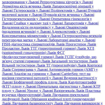
захворювання у Львові
Репродуктивна хірургія у Львові
Дермоїдна кіста яєчника Львів
Лапароскопічні операції у
Львові
Гістероскопія у Львові
Поліпектомія у Львові
Пункція
молочної залози у Львові
Пункція кісти яєчника у Львові
Гістерорезектоскопія у Львові
Оперативна гінекологія у
Львові
Спайки у малому тазі у Львові
Лапаротомія у Львові
Видалення кісти ендоцервіксу у Львові
Оваріектомія
(видалення яєчників) у Львові
Аднексектомія у Львові
Консервативна міомектомія у Львові
Гістероскопічна резекція
перегородки матки у Львові
Лабораторні аналізи у Львові
FISH-діагностика сперматозоїдів Львів
Прогестерон Львів
Пролактин Львів
ТТГ (тиреотропний гормон) Львів
ХГЛ
(хоріонічний гонадотропін) Львів
ФСГ
(фолікулостимулюючий гормон) Львів
ГСПГ (глобулін, що
зв'язує статеві гормони) Львів
Загальний тестостерон Львів
Вільний тестостерон Львів
ТГ (тиреоглобулін) Львів
Кортизол
Львів
Спермограма у Львові
Антимюлерів гормон (АМГ) у
Львові
Аналізи на гормони у Львові
CarrierSeq: тест на
носіння генетичної патології у Львові
Ведення вагітності у
Львові
Біофізичний профіль плода Львів
Кардіотокографія
(КТГ) плоду у Львові
Пренатальна діагностика у Львові
КТР
плоду у Львові
Уролог у Львові
Вазорезекція Львів
Пластика
вуздечки (френулотомія) Львів
Лікування еректильної
дисфункції Львів
Обрізання крайньої плоті (циркумцизія)
Львів
Лікування баланопоститу Львів
Лікування варикоцеле у