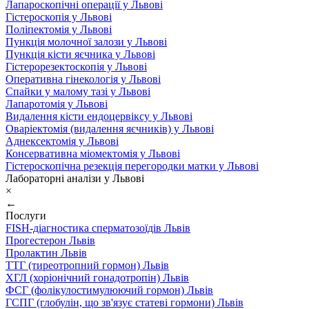
Лапароскопічні операції у Львові
Гістероскопія у Львові
Поліпектомія у Львові
Пункція молочної залози у Львові
Пункція кісти яєчника у Львові
Гістерорезектоскопія у Львові
Оперативна гінекологія у Львові
Спайки у малому тазі у Львові
Лапаротомія у Львові
Видалення кісти ендоцервіксу у Львові
Оваріектомія (видалення яєчників) у Львові
Аднексектомія у Львові
Консервативна міомектомія у Львові
Гістероскопічна резекція перегородки матки у Львові
Лабораторні аналізи у Львові
×
←
Послуги
FISH-діагностика сперматозоїдів Львів
Прогестерон Львів
Пролактин Львів
ТТГ (тиреотропний гормон) Львів
ХГЛ (хоріонічний гонадотропін) Львів
ФСГ (фолікулостимулюючий гормон) Львів
ГСПГ (глобулін, що зв'язує статеві гормони) Львів