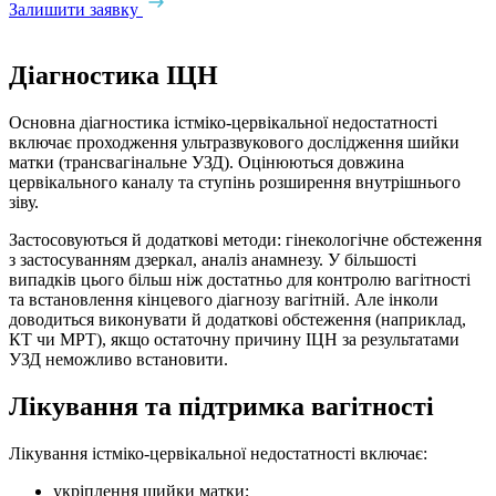
Залишити заявку
Діагностика ІЦН
Основна діагностика істміко-цервікальної недостатності
включає проходження ультразвукового дослідження шийки
матки (трансвагінальне УЗД). Оцінюються довжина
цервікального каналу та ступінь розширення внутрішнього
зіву.
Застосовуються й додаткові методи: гінекологічне обстеження
з застосуванням дзеркал, аналіз анамнезу. У більшості
випадків цього більш ніж достатньо для контролю вагітності
та встановлення кінцевого діагнозу вагітній. Але інколи
доводиться виконувати й додаткові обстеження (наприклад,
КТ чи МРТ), якщо остаточну причину ІЦН за результатами
УЗД неможливо встановити.
Лікування та підтримка вагітності
Лікування істміко-цервікальної недостатності включає:
укріплення шийки матки;