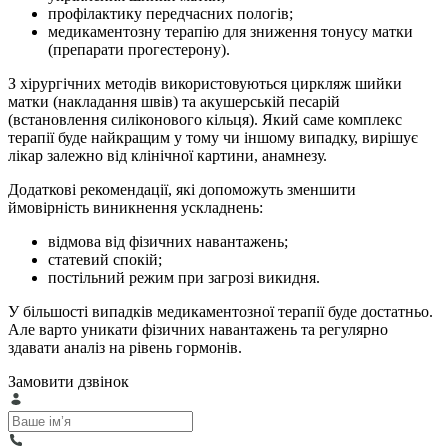
профілактику передчасних пологів;
медикаментозну терапію для зниження тонусу матки
(препарати прогестерону).
З хірургічних методів використовуються циркляж шийки
матки (накладання швів) та акушерській песарій
(встановлення силіконового кільця). Який саме комплекс
терапії буде найкращим у тому чи іншому випадку, вирішує
лікар залежно від клінічної картини, анамнезу.
Додаткові рекомендації, які допоможуть зменшити
ймовірність виникнення ускладнень:
відмова від фізичних навантажень;
статевий спокій;
постільний режим при загрозі викидня.
У більшості випадків медикаментозної терапії буде достатньо.
Але варто уникати фізичних навантажень та регулярно
здавати аналіз на рівень гормонів.
Замовити дзвінок