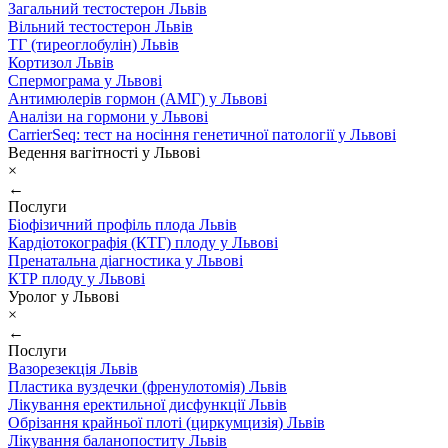
Загальний тестостерон Львів
Вільний тестостерон Львів
ТГ (тиреоглобулін) Львів
Кортизол Львів
Спермограма у Львові
Антимюлерів гормон (АМГ) у Львові
Аналізи на гормони у Львові
CarrierSeq: тест на носіння генетичної патології у Львові
Ведення вагітності у Львові
×
←
Послуги
Біофізичний профіль плода Львів
Кардіотокографія (КТГ) плоду у Львові
Пренатальна діагностика у Львові
КТР плоду у Львові
Уролог у Львові
×
←
Послуги
Вазорезекція Львів
Пластика вуздечки (френулотомія) Львів
Лікування еректильної дисфункції Львів
Обрізання крайньої плоті (циркумцизія) Львів
Лікування баланопоститу Львів