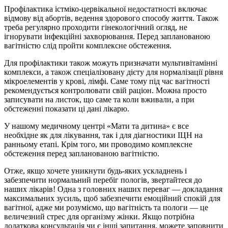
Профілактика істміко-цервікальної недостатності включає
відмову від абортів, ведення здорового способу життя. Також
треба регулярно проходити гінекологічний огляд, не
ігнорувати інфекційні захворювання. Перед запланованою
вагітністю слід пройти комплексне обстеження.
Для профілактики також можуть призначати мультивітамінні
комплекси, а також спеціалізовану дієту для нормалізації рівня
мікроелементів у крові, лімфі. Саме тому під час вагітності
рекомендується контролювати свій раціон. Можна просто
записувати на листок, що саме та коли вживали, а при
обстеженні показати ці дані лікарю.
У нашому медичному центрі «Мати та дитина» є все
необхідне як для лікування, так і для діагностики ІЦН на
ранньому етапі. Крім того, ми проводимо комплексне
обстеження перед запланованою вагітністю.
Отже, якщо хочете уникнути будь-яких ускладнень і
забезпечити нормальний перебіг пологів, звертайтеся до
наших лікарів! Одна з головних наших переваг — докладання
максимальних зусиль, щоб забезпечити емоційний спокій для
вагітної, адже ми розуміємо, що вагітність та пологи — це
величезний стрес для організму жінки. Якщо потрібна
додаткова консультація чи є інші запитання, можете заповнити