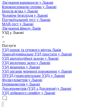
Лікування варикоцеле у Львові
Кріоконсервація сперми у Львові
Біопсія яєчка у Львові
Чоловіче безпліддя у Львові
Посткоїтальний тест у Львові
MAR-тест у Львові
Лікування фімозу Львів
УЗД у Львові
×
←
Послуги
УЗД нирок та сечового міхура Львів
Трансабдомінальне УЗД простати у Львові
УЗД щитоподібної залози у Львові
УЗД молочних залоз у Львові
УЗД мошонки у Львові
УЗД органів черевної порожнини у Львові
ТРУЗД (трансректальне УЗД) у Львові
Фолікулометрія у Львові
Цервікометрія у Львові
Доплерометрія (УЗД з Доплером) у Львові
УЗД лобкового симфізу у Львові