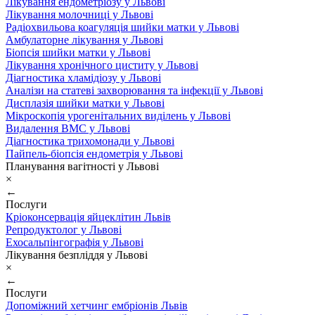
Лікування ендометріозу у Львові
Лікування молочниці у Львові
Радіохвильова коагуляція шийки матки у Львові
Амбулаторне лікування у Львові
Біопсія шийки матки у Львові
Лікування хронічного циститу у Львові
Діагностика хламідіозу у Львові
Аналізи на статеві захворювання та інфекції у Львові
Дисплазія шийки матки у Львові
Мікроскопія урогенітальних виділень у Львові
Видалення ВМС у Львові
Діагностика трихомонади у Львові
Пайпель-біопсія ендометрія у Львові
Планування вагітності у Львові
×
←
Послуги
Кріоконсервація яйцеклітин Львів
Репродуктолог у Львові
Ехосальпінгографія у Львові
Лікування безпліддя у Львові
×
←
Послуги
Допоміжний хетчинг ембріонів Львів