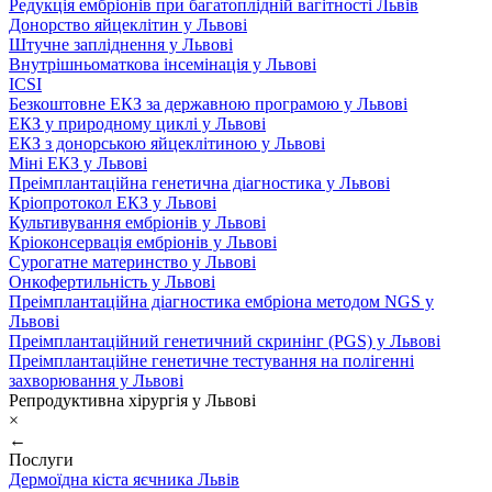
Редукція ембріонів при багатоплідній вагітності Львів
Донорство яйцеклітин у Львові
Штучне запліднення у Львові
Внутрішньоматкова інсемінація у Львові
ICSI
Безкоштовне ЕКЗ за державною програмою у Львові
ЕКЗ у природному циклі у Львові
ЕКЗ з донорською яйцеклітиною у Львові
Міні ЕКЗ у Львові
Преімплантаційна генетична діагностика у Львові
Кріопротокол ЕКЗ у Львові
Культивування ембріонів у Львові
Кріоконсервація ембріонів у Львові
Сурогатне материнство у Львові
Онкофертильність у Львові
Преімплантаційна діагностика ембріона методом NGS у
Львові
Преімплантаційний генетичний скринінг (PGS) у Львові
Преімплантаційне генетичне тестування на полігенні
захворювання у Львові
Репродуктивна хірургія у Львові
×
←
Послуги
Дермоїдна кіста яєчника Львів