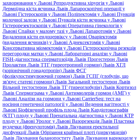
захворювання у Львові
Репродуктивна хірургія у Львові
Дермоїдна кіста яєчника Львів
Лапароскопічні операції у
Львові
Гістероскопія у Львові
Поліпектомія у Львові
Пункція
молочної залози у Львові
Пункція кісти яєчника у Львові
Гістерорезектоскопія у Львові
Оперативна гінекологія у
Львові
Спайки у малому тазі у Львові
Лапаротомія у Львові
Видалення кісти ендоцервіксу у Львові
Оваріектомія
(видалення яєчників) у Львові
Аднексектомія у Львові
Консервативна міомектомія у Львові
Гістероскопічна резекція
перегородки матки у Львові
Лабораторні аналізи у Львові
FISH-діагностика сперматозоїдів Львів
Прогестерон Львів
Пролактин Львів
ТТГ (тиреотропний гормон) Львів
ХГЛ
(хоріонічний гонадотропін) Львів
ФСГ
(фолікулостимулюючий гормон) Львів
ГСПГ (глобулін, що
зв'язує статеві гормони) Львів
Загальний тестостерон Львів
Вільний тестостерон Львів
ТГ (тиреоглобулін) Львів
Кортизол
Львів
Спермограма у Львові
Антимюлерів гормон (АМГ) у
Львові
Аналізи на гормони у Львові
CarrierSeq: тест на
носіння генетичної патології у Львові
Ведення вагітності у
Львові
Біофізичний профіль плода Львів
Кардіотокографія
(КТГ) плоду у Львові
Пренатальна діагностика у Львові
КТР
плоду у Львові
Уролог у Львові
Вазорезекція Львів
Пластика
вуздечки (френулотомія) Львів
Лікування еректильної
дисфункції Львів
Обрізання крайньої плоті (циркумцизія)
Львів
Лікування баланопоститу Львів
Лікування варикоцеле у