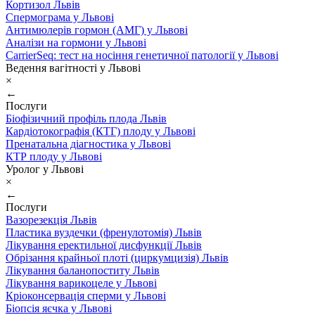
Кортизол Львів
Спермограма у Львові
Антимюлерів гормон (АМГ) у Львові
Аналізи на гормони у Львові
CarrierSeq: тест на носіння генетичної патології у Львові
Ведення вагітності у Львові
×
←
Послуги
Біофізичний профіль плода Львів
Кардіотокографія (КТГ) плоду у Львові
Пренатальна діагностика у Львові
КТР плоду у Львові
Уролог у Львові
×
←
Послуги
Вазорезекція Львів
Пластика вуздечки (френулотомія) Львів
Лікування еректильної дисфункції Львів
Обрізання крайньої плоті (циркумцизія) Львів
Лікування баланопоститу Львів
Лікування варикоцеле у Львові
Кріоконсервація сперми у Львові
Біопсія яєчка у Львові