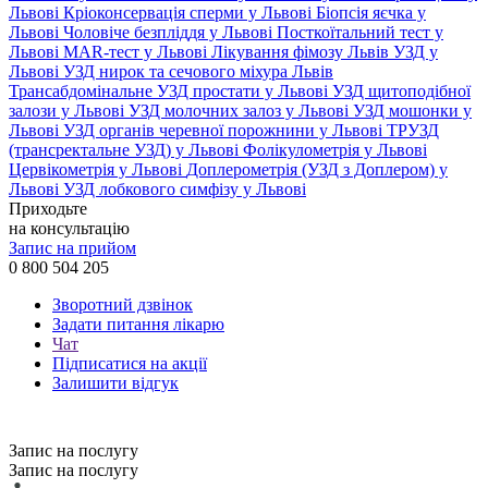
Львові
Кріоконсервація сперми у Львові
Біопсія яєчка у
Львові
Чоловіче безпліддя у Львові
Посткоїтальний тест у
Львові
MAR-тест у Львові
Лікування фімозу Львів
УЗД у
Львові
УЗД нирок та сечового міхура Львів
Трансабдомінальне УЗД простати у Львові
УЗД щитоподібної
залози у Львові
УЗД молочних залоз у Львові
УЗД мошонки у
Львові
УЗД органів черевної порожнини у Львові
ТРУЗД
(трансректальне УЗД) у Львові
Фолікулометрія у Львові
Цервікометрія у Львові
Доплерометрія (УЗД з Доплером) у
Львові
УЗД лобкового симфізу у Львові
Приходьте
на консультацію
Запис на прийом
0 800 504 205
Зворотний дзвінок
Задати питання лікарю
Чат
Підписатися на акції
Залишити відгук
Запис на послугу
Запис на послугу