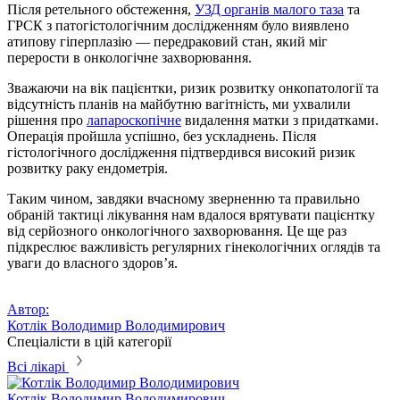
Після ретельного обстеження,
УЗД органів малого таза
та
ГРСК з патогістологічним дослідженням було виявлено
атипову гіперплазію — передраковий стан, який міг
перерости в онкологічне захворювання.
Зважаючи на вік пацієнтки, ризик розвитку онкопатології та
відсутність планів на майбутню вагітність, ми ухвалили
рішення про
лапароскопічне
видалення матки з придатками.
Операція пройшла успішно, без ускладнень. Після
гістологічного дослідження підтвердився високий ризик
розвитку раку ендометрія.
Таким чином, завдяки вчасному зверненню та правильно
обраній тактиці лікування нам вдалося врятувати пацієнтку
від серйозного онкологічного захворювання. Це ще раз
підкреслює важливість регулярних гінекологічних оглядів та
уваги до власного здоров’я.
Автор:
Котлік Володимир Володимирович
Спеціалісти в цій категорії
Всі лікарі
Котлік
Володимир Володимирович