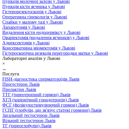
Пункція молочної залози у Львові
Пункція кісти яєчника у Львові
Гістерорезектоскопія у Львові
Оперативна гінекологія у Львові
Спайки у малому тазі у Львові
Лапаротомія у Львові
Видалення кісти ендоцервіксу у Львові
Оваріектомія (видалення яєчників) у Львові
Аднексектомія у Львові
Консервативна міомектомія у Львові
Гістероскопічна резекція перегородки матки у Львові
Лабораторні аналізи у Львові
×
←
Послуги
FISH-діагностика сперматозоїдів Львів
Прогестерон Львів
Пролактин Львів
ТТГ (тиреотропний гормон) Львів
ХГЛ (хоріонічний гонадотропін) Львів
ФСГ (фолікулостимулюючий гормон) Львів
ГСПГ (глобулін, що зв'язує статеві гормони) Львів
Загальний тестостерон Львів
Вільний тестостерон Львів
ТГ (тиреоглобулін) Львів