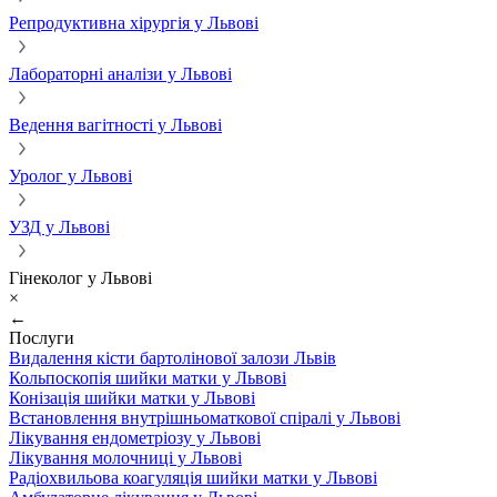
Репродуктивна хірургія у Львові
Лабораторні аналізи у Львові
Ведення вагітності у Львові
Уролог у Львові
УЗД у Львові
Гінеколог у Львові
×
←
Послуги
Видалення кісти бартолінової залози Львів
Кольпоскопія шийки матки у Львові
Конізація шийки матки у Львові
Встановлення внутрішньоматкової спіралі у Львові
Лікування ендометріозу у Львові
Лікування молочниці у Львові
Радіохвильова коагуляція шийки матки у Львові