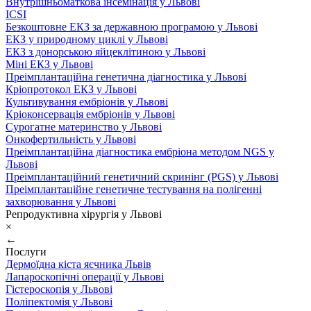
Внутрішньоматкова інсемінація у Львові
ICSI
Безкоштовне ЕКЗ за державною програмою у Львові
ЕКЗ у природному циклі у Львові
ЕКЗ з донорською яйцеклітиною у Львові
Міні ЕКЗ у Львові
Преімплантаційна генетична діагностика у Львові
Кріопротокол ЕКЗ у Львові
Культивування ембріонів у Львові
Кріоконсервація ембріонів у Львові
Сурогатне материнство у Львові
Онкофертильність у Львові
Преімплантаційна діагностика ембріона методом NGS у
Львові
Преімплантаційний генетичний скринінг (PGS) у Львові
Преімплантаційне генетичне тестування на полігенні
захворювання у Львові
Репродуктивна хірургія у Львові
×
←
Послуги
Дермоїдна кіста яєчника Львів
Лапароскопічні операції у Львові
Гістероскопія у Львові
Поліпектомія у Львові