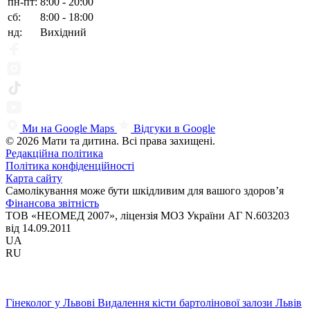
пн-пт:
8:00 - 20:00
сб:
8:00 - 18:00
нд:
Вихідний
Ми на Google Maps
Відгуки в Google
© 2026 Мати та дитина. Всі права захищені.
Редакційна політика
Політика конфіденційності
Карта сайту
Самолікування може бути шкідливим для вашого здоров’я
Фінансова звітність
ТОВ «НЕОМЕД 2007», ліцензія МОЗ України АГ N.603203
від 14.09.2011
UA
RU
Гінеколог у Львові
Видалення кісти бартолінової залози Львів