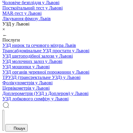
Чоловіче безпліддя у Львові
Посткоїтальний тест у Львові
MAR-тест у Львові
Лікування фімозу Львів
УЗД у Львові
×
←
Послуги
УЗД нирок та сечового міхура Львів
Трансабдомінальне УЗД простати у Львові
УЗД щитоподібної залози у Львові
УЗД молочних залоз у Львові
УЗД мошонки у Львові
УЗД органів черевної порожнини у Львові
ТРУЗД (трансректальне УЗД) у Львові
Фолікулометрія у Львові
Цервікометрія у Львові
Доплерометрія (УЗД з Доплером) у Львові
УЗД лобкового симфізу у Львові
Пошук