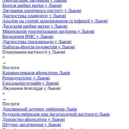
Амбулаторне лікування у Львові
Біопсія шийки матки у Львові
Лікування хронічного циститу у Львові
Діагностика хламідіозу у Львові
Аналізи на статеві захворювання та інфекції у Львові
Дисплазія шийки матки у Львові
Мікроскопія урогенітальних виділень у Львові
Видалення ВМС у Львові
Діагностика трихомонади у Львові
Пайпель-біопсія ендометрія у Львові
Планування вагітності у Львові
×
←
Послуги
Кріоконсервація яйцеклітин Львів
Репродуктолог у Львові
Ехосальпінгографія у Львові
Лікування безпліддя у Львові
×
←
Послуги
Допоміжний хетчинг ембріонів Львів
Редукція ембріонів при багатоплідній вагітності Львів
Донорство яйцеклітин у Львові
Штучне запліднення у Львові