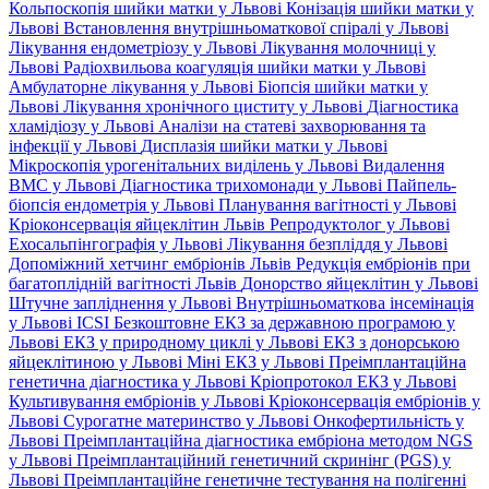
Кольпоскопія шийки матки у Львові
Конізація шийки матки у
Львові
Встановлення внутрішньоматкової спіралі у Львові
Лікування ендометріозу у Львові
Лікування молочниці у
Львові
Радіохвильова коагуляція шийки матки у Львові
Амбулаторне лікування у Львові
Біопсія шийки матки у
Львові
Лікування хронічного циститу у Львові
Діагностика
хламідіозу у Львові
Аналізи на статеві захворювання та
інфекції у Львові
Дисплазія шийки матки у Львові
Мікроскопія урогенітальних виділень у Львові
Видалення
ВМС у Львові
Діагностика трихомонади у Львові
Пайпель-
біопсія ендометрія у Львові
Планування вагітності у Львові
Кріоконсервація яйцеклітин Львів
Репродуктолог у Львові
Ехосальпінгографія у Львові
Лікування безпліддя у Львові
Допоміжний хетчинг ембріонів Львів
Редукція ембріонів при
багатоплідній вагітності Львів
Донорство яйцеклітин у Львові
Штучне запліднення у Львові
Внутрішньоматкова інсемінація
у Львові
ICSI
Безкоштовне ЕКЗ за державною програмою у
Львові
ЕКЗ у природному циклі у Львові
ЕКЗ з донорською
яйцеклітиною у Львові
Міні ЕКЗ у Львові
Преімплантаційна
генетична діагностика у Львові
Кріопротокол ЕКЗ у Львові
Культивування ембріонів у Львові
Кріоконсервація ембріонів у
Львові
Сурогатне материнство у Львові
Онкофертильність у
Львові
Преімплантаційна діагностика ембріона методом NGS
у Львові
Преімплантаційний генетичний скринінг (PGS) у
Львові
Преімплантаційне генетичне тестування на полігенні