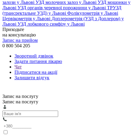
залози у Львові
УЗД молочних залоз у Львові
УЗД мошонки у
Львові
УЗД органів черевної порожнини у Львові
ТРУЗД
(трансректальне УЗД) у Львові
Фолікулометрія у Львові
Цервікометрія у Львові
Доплерометрія (УЗД з Доплером) у
Львові
УЗД лобкового симфізу у Львові
Приходьте
на консультацію
Запис на прийом
0 800 504 205
Зворотний дзвінок
Задати питання лікарю
Чат
Підписатися на акції
Залишити відгук
Запис на послугу
Запис на послугу