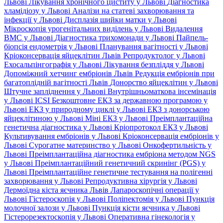
Львові
Лікування хронічного циститу у Львові
Діагностика
хламідіозу у Львові
Аналізи на статеві захворювання та
інфекції у Львові
Дисплазія шийки матки у Львові
Мікроскопія урогенітальних виділень у Львові
Видалення
ВМС у Львові
Діагностика трихомонади у Львові
Пайпель-
біопсія ендометрія у Львові
Планування вагітності у Львові
Кріоконсервація яйцеклітин Львів
Репродуктолог у Львові
Ехосальпінгографія у Львові
Лікування безпліддя у Львові
Допоміжний хетчинг ембріонів Львів
Редукція ембріонів при
багатоплідній вагітності Львів
Донорство яйцеклітин у Львові
Штучне запліднення у Львові
Внутрішньоматкова інсемінація
у Львові
ICSI
Безкоштовне ЕКЗ за державною програмою у
Львові
ЕКЗ у природному циклі у Львові
ЕКЗ з донорською
яйцеклітиною у Львові
Міні ЕКЗ у Львові
Преімплантаційна
генетична діагностика у Львові
Кріопротокол ЕКЗ у Львові
Культивування ембріонів у Львові
Кріоконсервація ембріонів у
Львові
Сурогатне материнство у Львові
Онкофертильність у
Львові
Преімплантаційна діагностика ембріона методом NGS
у Львові
Преімплантаційний генетичний скринінг (PGS) у
Львові
Преімплантаційне генетичне тестування на полігенні
захворювання у Львові
Репродуктивна хірургія у Львові
Дермоїдна кіста яєчника Львів
Лапароскопічні операції у
Львові
Гістероскопія у Львові
Поліпектомія у Львові
Пункція
молочної залози у Львові
Пункція кісти яєчника у Львові
Гістерорезектоскопія у Львові
Оперативна гінекологія у