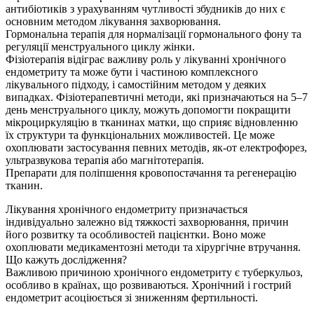
антибіотиків з урахуванням чутливості збудників до них є
основним методом лікування захворювання.
Гормональна терапія для нормалізації гормонального фону та
регуляції менструального циклу жінки.
Фізіотерапія відіграє важливу роль у лікуванні хронічного
ендометриту та може бути і частиною комплексного
лікувального підходу, і самостійним методом у деяких
випадках. Фізіотерапевтичні методи, які призначаються на 5–7
день менструального циклу, можуть допомогти покращити
мікроциркуляцію в тканинах матки, що сприяє відновленню
їх структури та функціональних можливостей. Це може
охоплювати застосування певних методів, як-от електрофорез,
ультразвукова терапія або магнітотерапія.
Препарати для поліпшення кровопостачання та регенерацію
тканин.
Лікування хронічного ендометриту призначається
індивідуально залежно від тяжкості захворювання, причин
його розвитку та особливостей пацієнтки. Воно може
охоплювати медикаментозні методи та хірургічне втручання.
Що кажуть дослiдження?
Важливою причиною хронічного ендометриту є туберкульоз,
особливо в країнах, що розвиваються. Хронічний і гострий
ендометрит асоціюється зі зниженням фертильності.