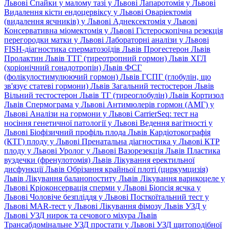
Львові
Спайки у малому тазі у Львові
Лапаротомія у Львові
Видалення кісти ендоцервіксу у Львові
Оваріектомія
(видалення яєчників) у Львові
Аднексектомія у Львові
Консервативна міомектомія у Львові
Гістероскопічна резекція
перегородки матки у Львові
Лабораторні аналізи у Львові
FISH-діагностика сперматозоїдів Львів
Прогестерон Львів
Пролактин Львів
ТТГ (тиреотропний гормон) Львів
ХГЛ
(хоріонічний гонадотропін) Львів
ФСГ
(фолікулостимулюючий гормон) Львів
ГСПГ (глобулін, що
зв'язує статеві гормони) Львів
Загальний тестостерон Львів
Вільний тестостерон Львів
ТГ (тиреоглобулін) Львів
Кортизол
Львів
Спермограма у Львові
Антимюлерів гормон (АМГ) у
Львові
Аналізи на гормони у Львові
CarrierSeq: тест на
носіння генетичної патології у Львові
Ведення вагітності у
Львові
Біофізичний профіль плода Львів
Кардіотокографія
(КТГ) плоду у Львові
Пренатальна діагностика у Львові
КТР
плоду у Львові
Уролог у Львові
Вазорезекція Львів
Пластика
вуздечки (френулотомія) Львів
Лікування еректильної
дисфункції Львів
Обрізання крайньої плоті (циркумцизія)
Львів
Лікування баланопоститу Львів
Лікування варикоцеле у
Львові
Кріоконсервація сперми у Львові
Біопсія яєчка у
Львові
Чоловіче безпліддя у Львові
Посткоїтальний тест у
Львові
MAR-тест у Львові
Лікування фімозу Львів
УЗД у
Львові
УЗД нирок та сечового міхура Львів
Трансабдомінальне УЗД простати у Львові
УЗД щитоподібної