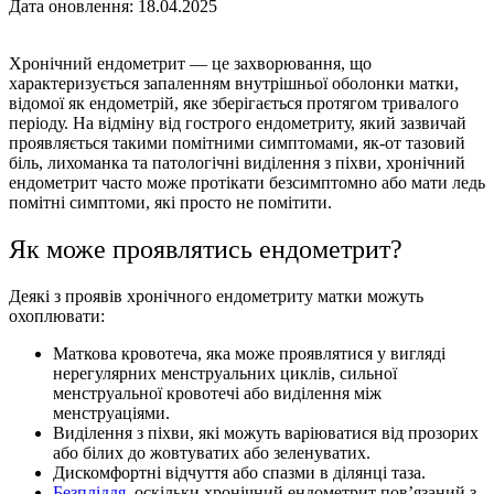
Дата оновлення: 18.04.2025
Хронічний ендометрит — це захворювання, що
характеризується запаленням внутрішньої оболонки матки,
відомої як ендометрій, яке зберігається протягом тривалого
періоду. На відміну від гострого ендометриту, який зазвичай
проявляється такими помітними симптомами, як-от тазовий
біль, лихоманка та патологічні виділення з піхви, хронічний
ендометрит часто може протікати безсимптомно або мати ледь
помітні симптоми, які просто не помітити.
Як може проявлятись ендометрит?
Деякі з проявів хронічного ендометриту матки можуть
охоплювати:
Маткова кровотеча, яка може проявлятися у вигляді
нерегулярних менструальних циклів, сильної
менструальної кровотечі або виділення між
менструаціями.
Виділення з піхви, які можуть варіюватися від прозорих
або білих до жовтуватих або зеленуватих.
Дискомфортні відчуття або спазми в ділянці таза.
Безпліддя
, оскiльки хронічний ендометрит пов’язаний з