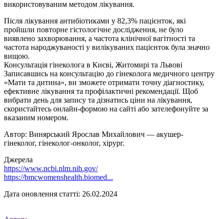
використовуваним методом лікування.
Після лікування антибіотиками у 82,3% пацієнток, які
пройшли повторне гістологічне дослідження, не було
виявлено захворювання, а частота клінічної вагітності та
частота народжуваності у вилікуваних пацієнток була значно
вищою.
Консультація гінеколога в Києві, Житомирі та Львові
Записавшись на консультацію до гінеколога медичного центру
«Мати та дитина», ви зможете отримати точну діагностику,
ефективне лікування та профілактичні рекомендації. Щоб
вибрати день для запису та дізнатись ціни на лікування,
скористайтесь онлайн-формою на сайті або зателефонуйте за
вказаним номером.
Автор: Винярський Ярослав Михайлович — акушер-
гінеколог, гінеколог-онколог, хірург.
Джерела
https://www.ncbi.nlm.nih.gov/
https://bmcwomenshealth.biomed...
Дата оновлення статті: 26.02.2024