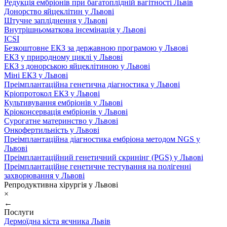
Редукція ембріонів при багатоплідній вагітності Львів
Донорство яйцеклітин у Львові
Штучне запліднення у Львові
Внутрішньоматкова інсемінація у Львові
ICSI
Безкоштовне ЕКЗ за державною програмою у Львові
ЕКЗ у природному циклі у Львові
ЕКЗ з донорською яйцеклітиною у Львові
Міні ЕКЗ у Львові
Преімплантаційна генетична діагностика у Львові
Кріопротокол ЕКЗ у Львові
Культивування ембріонів у Львові
Кріоконсервація ембріонів у Львові
Сурогатне материнство у Львові
Онкофертильність у Львові
Преімплантаційна діагностика ембріона методом NGS у
Львові
Преімплантаційний генетичний скринінг (PGS) у Львові
Преімплантаційне генетичне тестування на полігенні
захворювання у Львові
Репродуктивна хірургія у Львові
×
←
Послуги
Дермоїдна кіста яєчника Львів