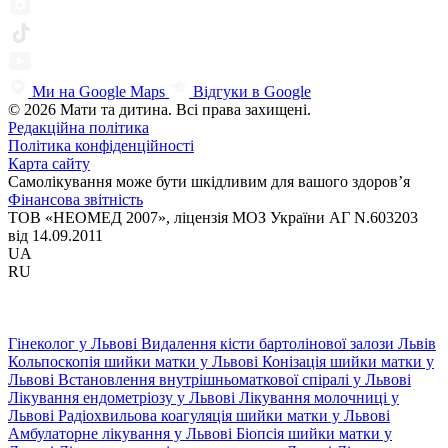
Ми на Google Maps
Відгуки в Google
© 2026 Мати та дитина. Всі права захищені.
Редакційна політика
Політика конфіденційності
Карта сайту
Самолікування може бути шкідливим для вашого здоров’я
Фінансова звітність
ТОВ «НЕОМЕД 2007», ліцензія МОЗ України АГ N.603203
від 14.09.2011
UA
RU
Гінеколог у Львові
Видалення кісти бартолінової залози Львів
Кольпоскопія шийки матки у Львові
Конізація шийки матки у
Львові
Встановлення внутрішньоматкової спіралі у Львові
Лікування ендометріозу у Львові
Лікування молочниці у
Львові
Радіохвильова коагуляція шийки матки у Львові
Амбулаторне лікування у Львові
Біопсія шийки матки у