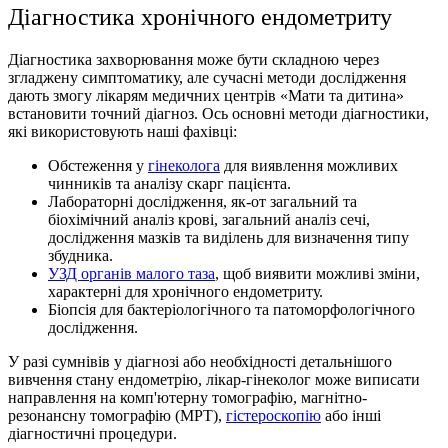
Діагностика хронічного ендометриту
Діагностика захворювання може бути складною через
згладжену симптоматику, але сучасні методи дослідження
дають змогу лікарям медичних центрiв «Мати та дитина»
встановити точний діагноз. Ось основні методи діагностики,
які використовують наші фахівці:
Обстеження у
гінеколога
для виявлення можливих
чинників та аналізу скарг пацієнта.
Лабораторні дослідження, як-от загальний та
біохімічний аналіз крові, загальний аналіз сечі,
дослідження мазків та виділень для визначення типу
збудника.
УЗД органів малого таза
, щоб виявити можливі зміни,
характерні для хронічного ендометриту.
Бiопсiя для бактеріологічного та патоморфологічного
дослідження.
У разі сумнівів у діагнозі або необхідності детальнішого
вивчення стану ендометрію, лiкар-гiнеколог може виписати
направлення на комп'ютерну томографію, магнітно-
резонансну томографію (МРТ),
гістероскопію
або інші
діагностичні процедури.