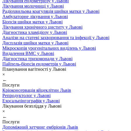
Лікування ендометріозу у Львові
Лікування молочниці у Львові
Радіохвильова коагуляція шийки матки у Львові
Амбулаторне лікування у Львові
Біопсія шийки матки у Львові
Лікування хронічного циститу у Львові
Діагностика хламідіозу у Львові
Аналізи на статеві захворювання та інфекції у Львові
Дисплазія шийки матки у Львові
Мікроскопія урогенітальних виділень у Львові
Видалення ВМС у Львові
Діагностика трихомонади у Львові
Пайпель-біопсія ендометрія у Львові
Планування вагітності у Львові
×
←
Послуги
Кріоконсервація яйцеклітин Львів
Репродуктолог у Львові
Ехосальпінгографія у Львові
Лікування безпліддя у Львові
×
←
Послуги
Допоміжний хетчинг ембріонів Львів