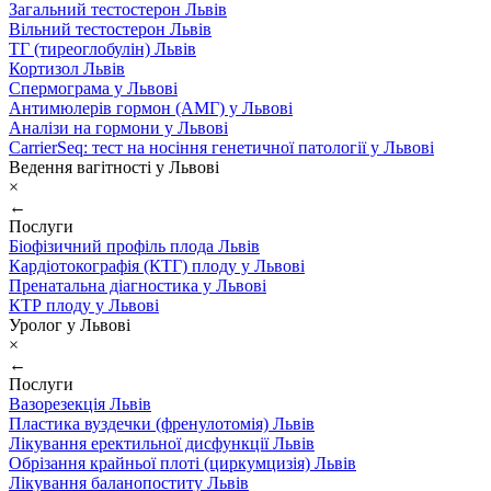
Загальний тестостерон Львів
Вільний тестостерон Львів
ТГ (тиреоглобулін) Львів
Кортизол Львів
Спермограма у Львові
Антимюлерів гормон (АМГ) у Львові
Аналізи на гормони у Львові
CarrierSeq: тест на носіння генетичної патології у Львові
Ведення вагітності у Львові
×
←
Послуги
Біофізичний профіль плода Львів
Кардіотокографія (КТГ) плоду у Львові
Пренатальна діагностика у Львові
КТР плоду у Львові
Уролог у Львові
×
←
Послуги
Вазорезекція Львів
Пластика вуздечки (френулотомія) Львів
Лікування еректильної дисфункції Львів
Обрізання крайньої плоті (циркумцизія) Львів
Лікування баланопоститу Львів