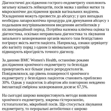
Діагностичні дослідження гострого ендометриту охоплюють
загальну кількість лейкоцитів, посів мазка з шийки матки та
мікроскопічне дослідження зразків вагінальних виділень.
Ускладнення можуть призвести до абсцесу; у цих випадках
необхідна лапароскопічна процедура для дренування абсцесу з
подальшим внутрішньовенним введенням антибіотиків у
післяопераційний період. Потрібна належна клінічна оцінка та
діагностика, оскільки неправильна діагностика та лікування
запального захворювання органів малого таза безпідставно
погіршує якість життя пацієнта. Наприклад, ознаки цервіциту
або вагініту поряд з одним із мінімальних критеріїв
підвищують вірогідність точного діагнозу.
За даними BMC Women's Health, останніми роками
дослідження хронічного ендометриту та безпліддя
привертають все більше уваги репродуктологів.
Повідомлялося, що рівень поширеності хронічного
ендометриту у безплідних пацієнток становить приблизно
30%. Однак у пацієнток із абортом або повторною невдачею
імплантації ембріона захворювання досягає 67,5%.
На сьогодні широко використовують методи виявлення
хронічного ендометриту, зокрема гістероскопію,
гістопатологію, мікробний посів. Що стосується лікування
ендометриту, то пероральні антибіотики є широко