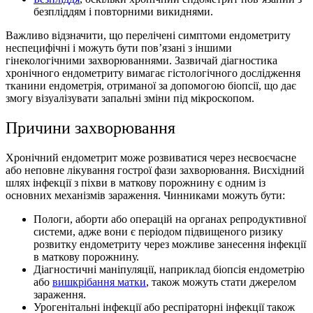
безпліддям і повторними викиднями.
Важливо відзначити, що перелічені симптоми ендометриту
неспецифічні і можуть бути пов’язані з іншими
гінекологічними захворюваннями. Зазвичай діагностика
хронічного ендометриту вимагає гістологічного дослідження
тканини ендометрія, отриманої за допомогою біопсії, що дає
змогу візуалізувати запальні зміни під мікроскопом.
Причини захворювання
Хронічний ендометрит може розвиватися через несвоєчасне
або неповне лікування гострої фази захворювання. Висхідний
шлях інфекції з піхви в маткову порожнину є одним із
основних механізмів зараження. Чинниками можуть бути:
Пологи, аборти або операцій на органах репродуктивної
системи, адже вони є періодом підвищеного ризику
розвитку ендометриту через можливе занесення інфекції
в маткову порожнину.
Діагностичні маніпуляції, наприклад біопсія ендометрію
або
вишкрібання матки
, також можуть стати джерелом
зараження.
Урогенітальні інфекції або респіраторні інфекції також