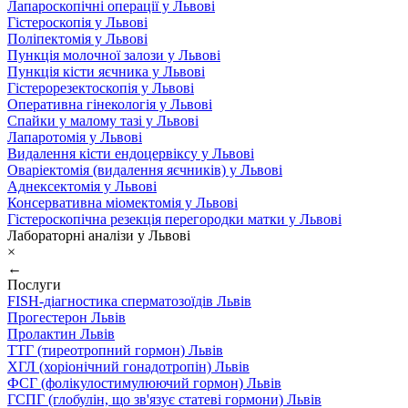
Лапароскопічні операції у Львові
Гістероскопія у Львові
Поліпектомія у Львові
Пункція молочної залози у Львові
Пункція кісти яєчника у Львові
Гістерорезектоскопія у Львові
Оперативна гінекологія у Львові
Спайки у малому тазі у Львові
Лапаротомія у Львові
Видалення кісти ендоцервіксу у Львові
Оваріектомія (видалення яєчників) у Львові
Аднексектомія у Львові
Консервативна міомектомія у Львові
Гістероскопічна резекція перегородки матки у Львові
Лабораторні аналізи у Львові
×
←
Послуги
FISH-діагностика сперматозоїдів Львів
Прогестерон Львів
Пролактин Львів
ТТГ (тиреотропний гормон) Львів
ХГЛ (хоріонічний гонадотропін) Львів
ФСГ (фолікулостимулюючий гормон) Львів
ГСПГ (глобулін, що зв'язує статеві гормони) Львів