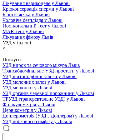
Лікування варикоцеле у Львові
Кріоконсервація сперми у Львові
Біопсія яєчка у Львові
Чоловіче безпліддя у Львові
Посткоїтальний тест у Львові
MAR-тест у Львові
Лікування фімозу Львів
УЗД у Львові
×
←
Послуги
УЗД нирок та сечового міхура Львів
Трансабдомінальне УЗД простати у Львові
УЗД щитоподібної залози у Львові
УЗД молочних залоз у Львові
УЗД мошонки у Львові
УЗД органів черевної порожнини у Львові
ТРУЗД (трансректальне УЗД) у Львові
Фолікулометрія у Львові
Цервікометрія у Львові
Доплерометрія (УЗД з Доплером) у Львові
УЗД лобкового симфізу у Львові