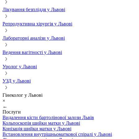
Лікування безпліддя у Львові
Репродуктивна хірургія у Львові
Лабораторні аналізи у Львові
Ведення вагітності у Львові
Уролог у Львові
УЗД у Львові
Гінеколог у Львові
×
←
Послуги
Видалення кісти бартолінової залози Львів
Кольпоскопія шийки матки у Львові
Конізація шийки матки у Львові
Встановлення внутрішньоматкової спіралі у Львові