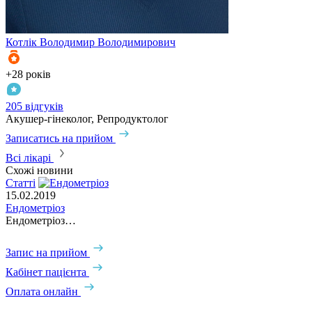
Котлік
Володимир Володимирович
К
+28 років
+
205 відгуків
3
Акушер-гінеколог, Репродуктолог
А
Записатись на прийом
З
Всі лікарі
Схожі новини
Статті
С
15.02.2019
0
Ендометріоз
В
Ендометріоз…
Запис на прийом
Кабінет пацієнта
Оплата онлайн