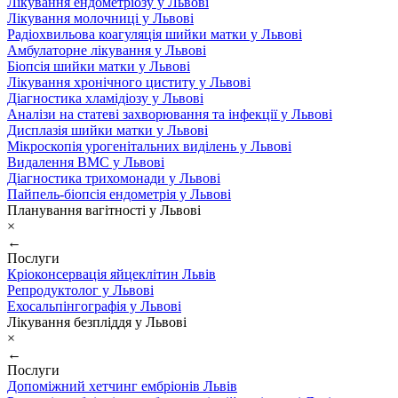
Лікування ендометріозу у Львові
Лікування молочниці у Львові
Радіохвильова коагуляція шийки матки у Львові
Амбулаторне лікування у Львові
Біопсія шийки матки у Львові
Лікування хронічного циститу у Львові
Діагностика хламідіозу у Львові
Аналізи на статеві захворювання та інфекції у Львові
Дисплазія шийки матки у Львові
Мікроскопія урогенітальних виділень у Львові
Видалення ВМС у Львові
Діагностика трихомонади у Львові
Пайпель-біопсія ендометрія у Львові
Планування вагітності у Львові
×
←
Послуги
Кріоконсервація яйцеклітин Львів
Репродуктолог у Львові
Ехосальпінгографія у Львові
Лікування безпліддя у Львові
×
←
Послуги
Допоміжний хетчинг ембріонів Львів