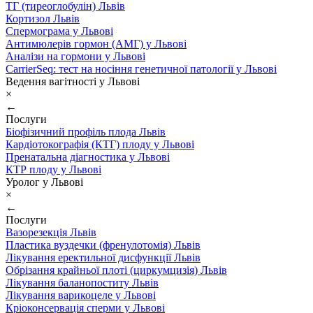
ТГ (тиреоглобулін) Львів
Кортизол Львів
Спермограма у Львові
Антимюлерів гормон (АМГ) у Львові
Аналізи на гормони у Львові
CarrierSeq: тест на носіння генетичної патології у Львові
Ведення вагітності у Львові
×
←
Послуги
Біофізичний профіль плода Львів
Кардіотокографія (КТГ) плоду у Львові
Пренатальна діагностика у Львові
КТР плоду у Львові
Уролог у Львові
×
←
Послуги
Вазорезекція Львів
Пластика вуздечки (френулотомія) Львів
Лікування еректильної дисфункції Львів
Обрізання крайньої плоті (циркумцизія) Львів
Лікування баланопоститу Львів
Лікування варикоцеле у Львові
Кріоконсервація сперми у Львові