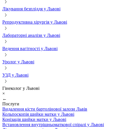
Лікування безпліддя у Львові
Репродуктивна хірургія у Львові
Лабораторні аналізи у Львові
Ведення вагітності у Львові
Уролог у Львові
УЗД у Львові
Гінеколог у Львові
×
←
Послуги
Видалення кісти бартолінової залози Львів
Кольпоскопія шийки матки у Львові
Конізація шийки матки у Львові
Встановлення внутрішньоматкової спіралі у Львові