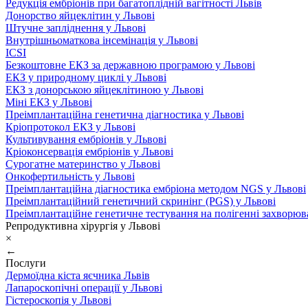
Редукція ембріонів при багатоплідній вагітності Львів
Донорство яйцеклітин у Львові
Штучне запліднення у Львові
Внутрішньоматкова інсемінація у Львові
ICSI
Безкоштовне ЕКЗ за державною програмою у Львові
ЕКЗ у природному циклі у Львові
ЕКЗ з донорською яйцеклітиною у Львові
Міні ЕКЗ у Львові
Преімплантаційна генетична діагностика у Львові
Кріопротокол ЕКЗ у Львові
Культивування ембріонів у Львові
Кріоконсервація ембріонів у Львові
Сурогатне материнство у Львові
Онкофертильність у Львові
Преімплантаційна діагностика ембріона методом NGS у Львові
Преімплантаційний генетичний скринінг (PGS) у Львові
Преімплантаційне генетичне тестування на полігенні захворюв
Репродуктивна хірургія у Львові
×
←
Послуги
Дермоїдна кіста яєчника Львів
Лапароскопічні операції у Львові
Гістероскопія у Львові