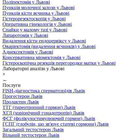
Поліпектомія у Львові
Пункція молочної залози у Львові
Пункція кісти яєчника у Львові
Гістерорезектоскопія у Львові
Оперативна гінекологія у Львові
Спайки у малому тазі у Львові
Лапаротомія у Львові
Видалення кісти ендоцервіксу у Львові
Оваріектомія (видалення яєчників) у Львові
Аднексектомія у Львові
Консервативна міомектомія у Львові
Гістероскопічна резекція перегородки матки у Львові
Лабораторні аналізи у Львові
×
←
Послуги
FISH-діагностика сперматозоїдів Львів
Прогестерон Львів
Пролактин Львів
ТТГ (тиреотропний гормон) Львів
ХГЛ (хоріонічний гонадотропін) Львів
ФСГ (фолікулостимулюючий гормон) Львів
ГСПГ (глобулін, що зв'язує статеві гормони) Львів
Загальний тестостерон Львів
Вільний тестостерон Львів