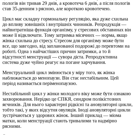
пологів він тривав 29 днів, а кровотеча 6 днів, а після пологів
став 35-денним з рясною, але короткою кровотечею.
Цикл має складну гормональну регуляцію, яка дуже схильна
до впливу зовнішніх і внутрішніх чинників. Репродукція —
найвитратніша функція організму, у стресових обставинах він
може її відключати. Тому затримка місячних — норма, якщо
жінка схильна до стресу. Стресом для організму може бути
все, що завгодно, від запланованої подорожі до перевтоми на
роботі. Одна з найчастіших причин затримки, а то й
відсутності менструації — сувора дієта. Репродуктивна
система дуже чуйно реагує на погане харчування.
Менструальний цикл змінюється у міру того, як жінка
наближається до менопаузи. Він стає нестабільним. Цей
період називається періменопаузою.
Нестабільний цикл у жінки молодого віку може бути ознакою
захворювання. Нерідко це СПКЯ, синдром полікістозних
яєчників. Для нього характерні рідкісні та ановуляторні цикли,
тобто такі, у яких відсутня овуляція. Іноді ановуляторні цикли
зустрічаються у здорових жінок. Інший приклад — міома
матки, коли менструації стають тривалими та надмірно
рясними.