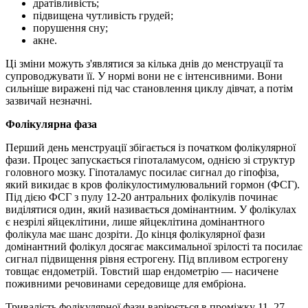
дратівливість;
підвищена чутливість грудей;
порушення сну;
акне.
Ці зміни можуть з'являтися за кілька днів до менструації та
супроводжувати її. У нормі вони не є інтенсивними. Вони
сильніше виражені під час становлення циклу дівчат, а потім
зазвичай незначні.
Фолікулярна фаза
Перший день менструації збігається із початком фолікулярної
фази. Процес запускається гіпоталамусом, однією зі структур
головного мозку. Гіпоталамус посилає сигнал до гіпофіза,
який викидає в кров фолікулостимулювальний гормон (ФСГ).
Під дією ФСГ з пулу 12-20 антральних фолікулів починає
виділятися один, який називається домінантним. У фолікулах
є незрілі яйцеклітини, лише яйцеклітина домінантного
фолікула має шанс дозріти. До кінця фолікулярної фази
домінантний фолікул досягає максимальної зрілості та посилає
сигнал підвищення рівня естрогену. Під впливом естрогену
товщає ендометрій. Товстий шар ендометрію — насичене
поживними речовинами середовище для ембріона.
Тривалість фолікулярної фази варіюється в проміжку 11–27