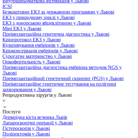
Внутрішньоматкова інсемінація у Львові
ICSI
Безкоштовне ЕКЗ за державною програмою у Львові
ЕКЗ у природному циклі у Львові
ЕКЗ з донорською яйцеклітиною у Львові
Міні ЕКЗ у Львові
Преімплантаційна генетична діагностика у Львові
Кріопротокол ЕКЗ у Львові
Культивування ембріонів у Львові
Кріоконсервація ембріонів у Львові
Сурогатне материнство у Львові
Онкофертильність у Львові
Преімплантаційна діагностика ембріона методом NGS у
Львові
Преімплантаційний генетичний скринінг (PGS) у Львові
Преімплантаційне генетичне тестування на полігенні
захворювання у Львові
Репродуктивна хірургія у Львові
×
←
Послуги
Дермоїдна кіста яєчника Львів
Лапароскопічні операції у Львові
Гістероскопія у Львові
Поліпектомія у Львові