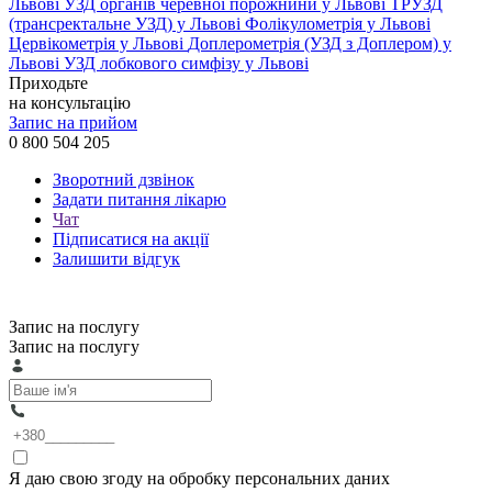
Львові
УЗД органів черевної порожнини у Львові
ТРУЗД
(трансректальне УЗД) у Львові
Фолікулометрія у Львові
Цервікометрія у Львові
Доплерометрія (УЗД з Доплером) у
Львові
УЗД лобкового симфізу у Львові
Приходьте
на консультацію
Запис на прийом
0 800 504 205
Зворотний дзвінок
Задати питання лікарю
Чат
Підписатися на акції
Залишити відгук
Запис на послугу
Запис на послугу
Я даю свою згоду на обробку персональних даних