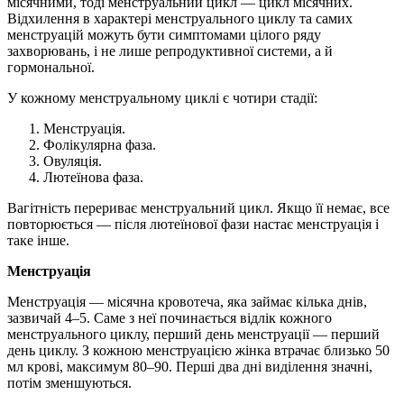
місячними, тоді менструальний цикл — цикл місячних.
Відхилення в характері менструального циклу та самих
менструацій можуть бути симптомами цілого ряду
захворювань, і не лише репродуктивної системи, а й
гормональної.
У кожному менструальному циклі є чотири стадії:
Менструація.
Фолікулярна фаза.
Овуляція.
Лютеїнова фаза.
Вагітність перериває менструальний цикл. Якщо її немає, все
повторюється — після лютеїнової фази настає менструація і
таке інше.
Менструація
Менструація — місячна кровотеча, яка займає кілька днів,
зазвичай 4–5. Саме з неї починається відлік кожного
менструального циклу, перший день менструації — перший
день циклу. З кожною менструацією жінка втрачає близько 50
мл крові, максимум 80–90. Перші два дні виділення значні,
потім зменшуються.