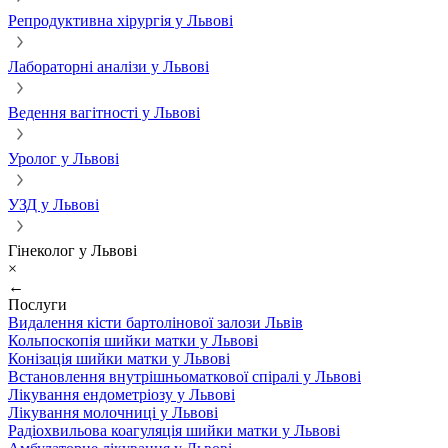
Репродуктивна хірургія у Львові
Лабораторні аналізи у Львові
Ведення вагітності у Львові
Уролог у Львові
УЗД у Львові
Гінеколог у Львові
×
←
Послуги
Видалення кісти бартолінової залози Львів
Кольпоскопія шийки матки у Львові
Конізація шийки матки у Львові
Встановлення внутрішньоматкової спіралі у Львові
Лікування ендометріозу у Львові
Лікування молочниці у Львові
Радіохвильова коагуляція шийки матки у Львові