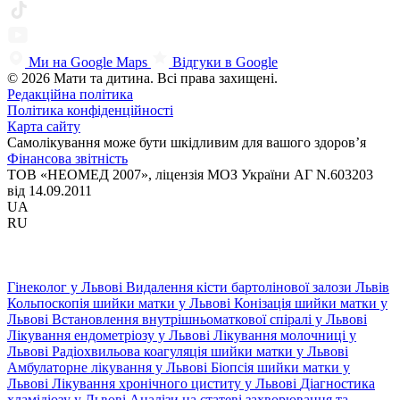
Ми на Google Maps
Відгуки в Google
© 2026 Мати та дитина. Всі права захищені.
Редакційна політика
Політика конфіденційності
Карта сайту
Самолікування може бути шкідливим для вашого здоров’я
Фінансова звітність
ТОВ «НЕОМЕД 2007», ліцензія МОЗ України АГ N.603203
від 14.09.2011
UA
RU
Гінеколог у Львові
Видалення кісти бартолінової залози Львів
Кольпоскопія шийки матки у Львові
Конізація шийки матки у
Львові
Встановлення внутрішньоматкової спіралі у Львові
Лікування ендометріозу у Львові
Лікування молочниці у
Львові
Радіохвильова коагуляція шийки матки у Львові
Амбулаторне лікування у Львові
Біопсія шийки матки у
Львові
Лікування хронічного циститу у Львові
Діагностика
хламідіозу у Львові
Аналізи на статеві захворювання та