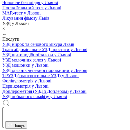
Чоловіче безпліддя у Львові
Посткоїтальний тест у Львові
MAR-тест у Львові
Лікування фімозу Львів
УЗД у Львові
×
←
Послуги
УЗД нирок та сечового міхура Львів
Трансабдомінальне УЗД простати у Львові
УЗД щитоподібної залози у Львові
УЗД молочних залоз у Львові
УЗД мошонки у Львові
УЗД органів черевної порожнини у Львові
ТРУЗД (трансректальне УЗД) у Львові
Фолікулометрія у Львові
Цервікометрія у Львові
Доплерометрія (УЗД з Доплером) у Львові
УЗД лобкового симфізу у Львові
Пошук