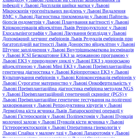
інфекції у Львові
Дисплазія шийки матки у Львові
Мікроскопія урогенітальних виділень у Львові
Видалення
ВМС у Львові
Діагностика трихомонади у Львові
Пайпель-
біопсія ендометрія у Львові
Планування вагітності у Львові
Кріоконсервація яйцеклітин Львів
Репродуктолог у Львові
Ехосальпінгографія у Львові
Лікування безпліддя у Львові
Допоміжний хетчинг ембріонів Львів
Редукція ембріонів при
багатоплідній вагітності Львів
Донорство яйцеклітин у Львові
Штучне запліднення у Львові
Внутрішньоматкова інсемінація
у Львові
ICSI
Безкоштовне ЕКЗ за державною програмою у
Львові
ЕКЗ у природному циклі у Львові
ЕКЗ з донорською
яйцеклітиною у Львові
Міні ЕКЗ у Львові
Преімплантаційна
генетична діагностика у Львові
Кріопротокол ЕКЗ у Львові
Культивування ембріонів у Львові
Кріоконсервація ембріонів у
Львові
Сурогатне материнство у Львові
Онкофертильність у
Львові
Преімплантаційна діагностика ембріона методом NGS
у Львові
Преімплантаційний генетичний скринінг (PGS) у
Львові
Преімплантаційне генетичне тестування на полігенні
захворювання у Львові
Репродуктивна хірургія у Львові
Дермоїдна кіста яєчника Львів
Лапароскопічні операції у
Львові
Гістероскопія у Львові
Поліпектомія у Львові
Пункція
молочної залози у Львові
Пункція кісти яєчника у Львові
Гістерорезектоскопія у Львові
Оперативна гінекологія у
Львові
Спайки у малому тазі у Львові
Лапаротомія у Львові