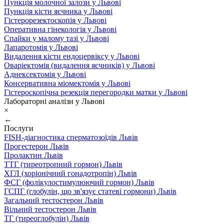
Пункція молочної залози у Львові
Пункція кісти яєчника у Львові
Гістерорезектоскопія у Львові
Оперативна гінекологія у Львові
Спайки у малому тазі у Львові
Лапаротомія у Львові
Видалення кісти ендоцервіксу у Львові
Оваріектомія (видалення яєчників) у Львові
Аднексектомія у Львові
Консервативна міомектомія у Львові
Гістероскопічна резекція перегородки матки у Львові
Лабораторні аналізи у Львові
×
←
Послуги
FISH-діагностика сперматозоїдів Львів
Прогестерон Львів
Пролактин Львів
ТТГ (тиреотропний гормон) Львів
ХГЛ (хоріонічний гонадотропін) Львів
ФСГ (фолікулостимулюючий гормон) Львів
ГСПГ (глобулін, що зв'язує статеві гормони) Львів
Загальний тестостерон Львів
Вільний тестостерон Львів
ТГ (тиреоглобулін) Львів