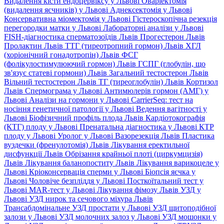
Видалення кісти ендоцервіксу у Львові
Оваріектомія
(видалення яєчників) у Львові
Аднексектомія у Львові
Консервативна міомектомія у Львові
Гістероскопічна резекція
перегородки матки у Львові
Лабораторні аналізи у Львові
FISH-діагностика сперматозоїдів Львів
Прогестерон Львів
Пролактин Львів
ТТГ (тиреотропний гормон) Львів
ХГЛ
(хоріонічний гонадотропін) Львів
ФСГ
(фолікулостимулюючий гормон) Львів
ГСПГ (глобулін, що
зв'язує статеві гормони) Львів
Загальний тестостерон Львів
Вільний тестостерон Львів
ТГ (тиреоглобулін) Львів
Кортизол
Львів
Спермограма у Львові
Антимюлерів гормон (АМГ) у
Львові
Аналізи на гормони у Львові
CarrierSeq: тест на
носіння генетичної патології у Львові
Ведення вагітності у
Львові
Біофізичний профіль плода Львів
Кардіотокографія
(КТГ) плоду у Львові
Пренатальна діагностика у Львові
КТР
плоду у Львові
Уролог у Львові
Вазорезекція Львів
Пластика
вуздечки (френулотомія) Львів
Лікування еректильної
дисфункції Львів
Обрізання крайньої плоті (циркумцизія)
Львів
Лікування баланопоститу Львів
Лікування варикоцеле у
Львові
Кріоконсервація сперми у Львові
Біопсія яєчка у
Львові
Чоловіче безпліддя у Львові
Посткоїтальний тест у
Львові
MAR-тест у Львові
Лікування фімозу Львів
УЗД у
Львові
УЗД нирок та сечового міхура Львів
Трансабдомінальне УЗД простати у Львові
УЗД щитоподібної
залози у Львові
УЗД молочних залоз у Львові
УЗД мошонки у