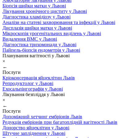
Амбулаторне лікування у Львові
Біопсія шийки матки у Львові
Лікування хронічного циститу у Львові
Діагностика хламідіозу у Львові
Аналізи на статеві захворювання та інфекції у Львові
Дисплазія шийки матки у Львові
Мікроскопія урогенітальних виділень у Львові
Видалення ВМС у Львові
Діагностика трихомонади у Львові
Пайпель-біопсія ендометрія у Львові
Планування вагітності у Львові
×
←
Послуги
Кріоконсервація яйцеклітин Львів
Репродуктолог у Львові
Ехосальпінгографія у Львові
Лікування безпліддя у Львові
×
←
Послуги
Допоміжний хетчинг ембріонів Львів
Редукція ембріонів при багатоплідній вагітності Львів
Донорство яйцеклітин у Львові
Штучне запліднення у Львові