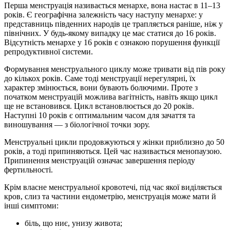
Перша менструація називається менархе, вона настає в 11–13
років. Є географічна залежність часу наступу менархе: у
представниць південних народів це трапляється раніше, ніж у
північних. У будь-якому випадку це має статися до 16 років.
Відсутність менархе у 16 років є ознакою порушення функції
репродуктивної системи.
Формування менструального циклу може тривати від пів року
до кількох років. Саме тоді менструації нерегулярні, їх
характер змінюється, вони бувають болючими. Проте з
початком менструацій можлива вагітність, навіть якщо цикл
ще не встановився. Цикл встановлюється до 20 років.
Наступні 10 років є оптимальним часом для зачаття та
виношування — з біологічної точки зору.
Менструальні цикли продовжуються у жінки приблизно до 50
років, а тоді припиняються. Цей час називається менопаузою.
Припинення менструацій означає завершення періоду
фертильності.
Крім власне менструальної кровотечі, під час якої виділяється
кров, слиз та частини ендометрію, менструація може мати й
інші симптоми:
біль, що ниє, унизу живота;