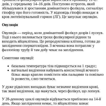
днів, у середньому 14–16 днів. Поступово естроген, який
збільшувався зі зростанням домінантного фолікула, сигналізує
гіпофізу про його готовність. У відповідь гіпофіз викидає в
кров лютеїнізувальний гормон (ЛГ). Це запускає овуляцію.
Овуляція
Овуляція — період, коли домінантний фолікул дозрів і луснув.
Тоді з нього виливається трохи фолікулярної рідини та
виходить яйцеклітина. Це репродуктивна клітина, готова до
запліднення сперматозоїдом. З яєчника вона потрапляє у
фаллопієву трубу й там добу чекає на запліднення.
Симптоми овуляції:
базальна температура тіла підвищується на 1 градус;
вагінальні виділення набувають консистенції яєчного
білка: якщо краплю помістити між пальцями та повільно
їх розвести, слиз тягнеться.
У дуже рідкісних випадках буває незначне виділення крові,
так звані виділення, що мажуться, через фолікул, що лопнув.
У 28-денному циклі овуляція відбувається приблизно на 14-й
день. Якщо запліднення немає, то яйцеклітина зазнає