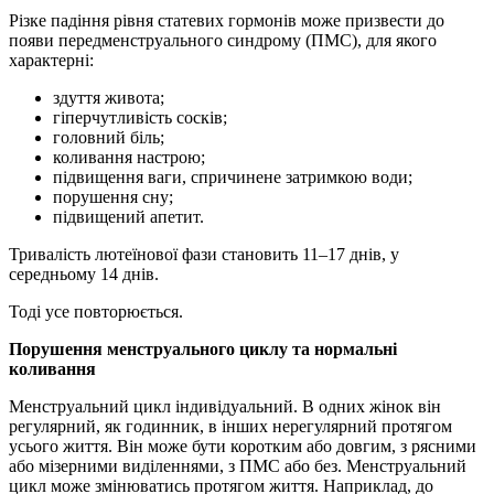
Різке падіння рівня статевих гормонів може призвести до
появи передменструального синдрому (ПМС), для якого
характерні:
здуття живота;
гіперчутливість сосків;
головний біль;
коливання настрою;
підвищення ваги, спричинене затримкою води;
порушення сну;
підвищений апетит.
Тривалість лютеїнової фази становить 11–17 днів, у
середньому 14 днів.
Тоді усе повторюється.
Порушення менструального циклу та нормальні
коливання
Менструальний цикл індивідуальний. В одних жінок він
регулярний, як годинник, в інших нерегулярний протягом
усього життя. Він може бути коротким або довгим, з рясними
або мізерними виділеннями, з ПМС або без. Менструальний
цикл може змінюватись протягом життя. Наприклад, до