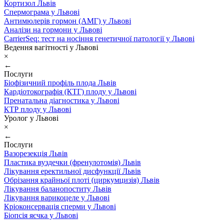
Кортизол Львів
Спермограма у Львові
Антимюлерів гормон (АМГ) у Львові
Аналізи на гормони у Львові
CarrierSeq: тест на носіння генетичної патології у Львові
Ведення вагітності у Львові
×
←
Послуги
Біофізичний профіль плода Львів
Кардіотокографія (КТГ) плоду у Львові
Пренатальна діагностика у Львові
КТР плоду у Львові
Уролог у Львові
×
←
Послуги
Вазорезекція Львів
Пластика вуздечки (френулотомія) Львів
Лікування еректильної дисфункції Львів
Обрізання крайньої плоті (циркумцизія) Львів
Лікування баланопоститу Львів
Лікування варикоцеле у Львові
Кріоконсервація сперми у Львові
Біопсія яєчка у Львові