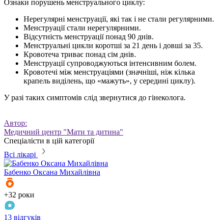
Ознаки порушень менструального циклу:
Нерегулярні менструації, які так і не стали регулярними.
Менструації стали нерегулярними.
Відсутність менструації понад 90 днів.
Менструальні цикли коротші за 21 день і довші за 35.
Кровотеча триває понад сім днів.
Менструації супроводжуються інтенсивним болем.
Кровотечі між менструаціями (значніші, ніж кілька
крапель виділень, що «мажуть», у середині циклу).
У разі таких симптомів слід звернутися до
гінеколога
.
Автор:
Медичний центр "Мати та дитина"
Спеціалісти в цій категорії
Всі лікарі
Бабенко
Оксана Михайлівна
+32 роки
13 відгуків