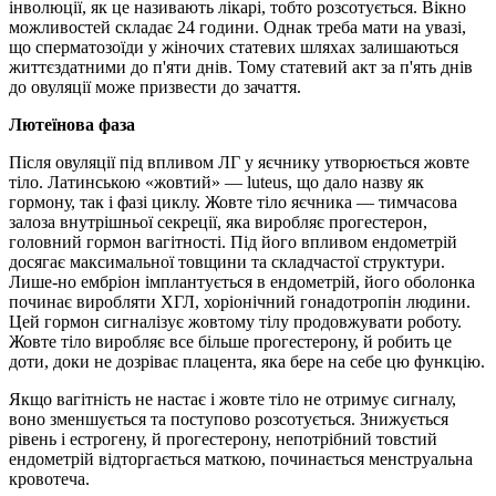
інволюції, як це називають лікарі, тобто розсотується. Вікно
можливостей складає 24 години. Однак треба мати на увазі,
що сперматозоїди у жіночих статевих шляхах залишаються
життєздатними до п'яти днів. Тому статевий акт за п'ять днів
до овуляції може призвести до зачаття.
Лютеїнова фаза
Після овуляції під впливом ЛГ у яєчнику утворюється жовте
тіло. Латинською «жовтий» — luteus, що дало назву як
гормону, так і фазі циклу. Жовте тіло яєчника — тимчасова
залоза внутрішньої секреції, яка виробляє прогестерон,
головний гормон вагітності. Під його впливом ендометрій
досягає максимальної товщини та складчастої структури.
Лише-но ембріон імплантується в ендометрій, його оболонка
починає виробляти ХГЛ, хоріонічний гонадотропін людини.
Цей гормон сигналізує жовтому тілу продовжувати роботу.
Жовте тіло виробляє все більше прогестерону, й робить це
доти, доки не дозріває плацента, яка бере на себе цю функцію.
Якщо вагітність не настає і жовте тіло не отримує сигналу,
воно зменшується та поступово розсотується. Знижується
рівень і естрогену, й прогестерону, непотрібний товстий
ендометрій відторгається маткою, починається менструальна
кровотеча.