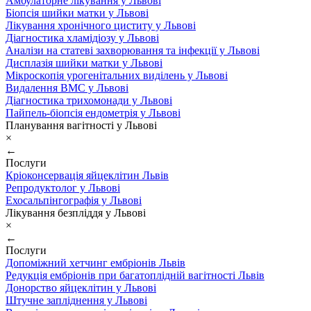
Амбулаторне лікування у Львові
Біопсія шийки матки у Львові
Лікування хронічного циститу у Львові
Діагностика хламідіозу у Львові
Аналізи на статеві захворювання та інфекції у Львові
Дисплазія шийки матки у Львові
Мікроскопія урогенітальних виділень у Львові
Видалення ВМС у Львові
Діагностика трихомонади у Львові
Пайпель-біопсія ендометрія у Львові
Планування вагітності у Львові
×
←
Послуги
Кріоконсервація яйцеклітин Львів
Репродуктолог у Львові
Ехосальпінгографія у Львові
Лікування безпліддя у Львові
×
←
Послуги
Допоміжний хетчинг ембріонів Львів
Редукція ембріонів при багатоплідній вагітності Львів
Донорство яйцеклітин у Львові
Штучне запліднення у Львові