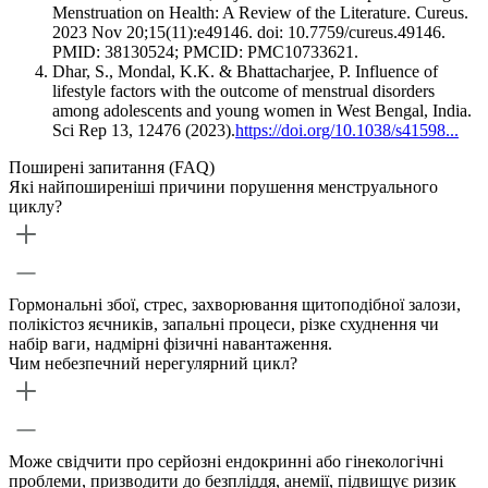
Menstruation on Health: A Review of the Literature. Cureus.
2023 Nov 20;15(11):e49146. doi: 10.7759/cureus.49146.
PMID: 38130524; PMCID: PMC10733621.
Dhar, S., Mondal, K.K. & Bhattacharjee, P. Influence of
lifestyle factors with the outcome of menstrual disorders
among adolescents and young women in West Bengal, India.
Sci Rep 13, 12476 (2023).
https://doi.org/10.1038/s41598...
Поширені запитання (FAQ)
Які найпоширеніші причини порушення менструального
циклу?
Гормональні збої, стрес, захворювання щитоподібної залози,
полікістоз яєчників, запальні процеси, різке схуднення чи
набір ваги, надмірні фізичні навантаження.
Чим небезпечний нерегулярний цикл?
Може свідчити про серйозні ендокринні або гінекологічні
проблеми, призводити до безпліддя, анемії, підвищує ризик