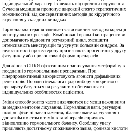
індивідуальний характер і залежить від причини порушення.
Сучасна медицина пропонує широкий спектр терапевтичних
можливостей: від консервативних методів до хірургічного
втручання у складних випадках.
Гормональна терапія залишається основним методом корекції
менструальних розладів. Комбіновані оральні контрацептиви
допомагають відновити регулярний цикл, зменшити
інтенсивність менструацій та усунути больовий синдром. За
недостатності прогестерону призначають прогестини у другу
фазу циклу або пролонговані форми препаратів.
Для жінок з СПКЯ ефективним є застосування метформіну в
поєднанні з гормональними препаратами. При
гіперпролактинемії використовують агоністи дофамінових
рецепторів. Поради гінеколога щодо вибору конкретного
препарату базуються на результатах обстеження та
індивідуальних особливостях пацієнтки.
Зміни способу життя часто виявляються не менш важливими
за медикаментозне лікування. Нормалізація ваги, регулярні
помірні фізичні навантаження, збалансоване харчування з
достатнім вмістом вітамінів та мінералів сприяють
відновленню гормонального балансу. Особливу увагу
приділяють достатньому споживанню заліза, фолієвої кислоти