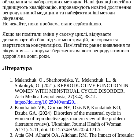
обладнання та лабораторних методик. Наші фахівці постійно
підвищують кваліфікацію, впроваджують новітні досягнення
репродуктивної медицини та найефективніші методи
лікування.
Не чекайте, поки проблема стане серйознішою.
Якщо ви помітили зміни у своєму циклі, відчуваєте
дискомфорт або біль під час менструацій, не соромтеся
звертатися за консультацією. Пам'ятайте: раннє виявлення та
лікування — запорука збереження вашого репродуктивного
здоров'я на довгі роки.
Література
Malanchuk, O., Sharhorodska, Y., Melenchuk, L., &
Shkolnyk, O. (2021). REPRODUCTIVE FUNCTION IN
WOMEN WITH MENSTRUAL CYCLE DISORDER.
Acta Medica Leopoliensia, 27(3-4), 38-51.
https://doi.org/10.25040/aml20...
Kondratiuk VK, Gorban NE, Dzis NP, Kondatiuk KO,
Dzuba GA. (2024). Disorders of the menstrual cycle in
women of reproductive age: modern view of the problem
(literature review). Ukrainian Journal Health of Woman.
2(171): 5-11; doi: 10.15574/HW.2024.171.5.
Attia GM, Alharbi OA, Aljohani RM. The Impact of Irregular