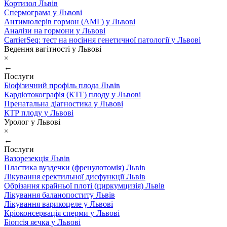
Кортизол Львів
Спермограма у Львові
Антимюлерів гормон (АМГ) у Львові
Аналізи на гормони у Львові
CarrierSeq: тест на носіння генетичної патології у Львові
Ведення вагітності у Львові
×
←
Послуги
Біофізичний профіль плода Львів
Кардіотокографія (КТГ) плоду у Львові
Пренатальна діагностика у Львові
КТР плоду у Львові
Уролог у Львові
×
←
Послуги
Вазорезекція Львів
Пластика вуздечки (френулотомія) Львів
Лікування еректильної дисфункції Львів
Обрізання крайньої плоті (циркумцизія) Львів
Лікування баланопоститу Львів
Лікування варикоцеле у Львові
Кріоконсервація сперми у Львові
Біопсія яєчка у Львові