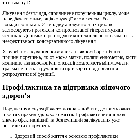
та вітаміну D.
Лікування безпліддя, спричинене порушенням циклу, може
передбачати стимуляцію овуляції кломіфеном або
гонадотропінами. У випадку ановуляторних циклів
застосовують протоколи контрольованої гіперстимуляції
яєчників. Допоміжні репродуктивні технології розглядають за
неефективності консервативного лікування.
Хірургічне лікування показане за наявності органічних
причин порушень, як-от міома матки, поліпи ендометрія, кісти
яєчників. Лапароскопічні операції дозволяють мінімізувати
травматичність втручання та прискорити відновлення
репродуктивної функції.
Профілактика та підтримка жіночого
здоров'я
Порушенням овуляції часто можна запобігти, дотримуючись
простих правил здорового життя. Профілактичний підхід
значно ефективніший та безпечніший за лікування уже
розвинених порушень:
Здоровий спосіб життя є основою профілактики