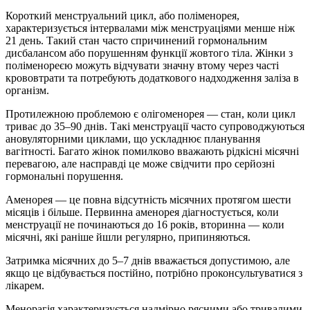
Короткий менструальний цикл, або поліменорея,
характеризується інтервалами між менструаціями менше ніж
21 день. Такий стан часто спричинений гормональним
дисбалансом або порушенням функції жовтого тіла. Жінки з
поліменореєю можуть відчувати значну втому через часті
крововтрати та потребують додаткового надходження заліза в
організм.
Протилежною проблемою є олігоменорея — стан, коли цикл
триває до 35–90 днів. Такі менструації часто супроводжуються
ановуляторними циклами, що ускладнює планування
вагітності. Багато жінок помилково вважають рідкісні місячні
перевагою, але насправді це може свідчити про серйозні
гормональні порушення.
Аменорея — це повна відсутність місячних протягом шести
місяців і більше. Первинна аменорея діагностується, коли
менструації не починаються до 16 років, вторинна — коли
місячні, які раніше йшли регулярно, припиняються.
Затримка місячних до 5–7 днів вважається допустимою, але
якщо це відбувається постійно, потрібно проконсультуватися з
лікарем.
Менорагія характеризується надмірно рясними або тривалими