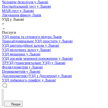
Чоловіче безпліддя у Львові
Посткоїтальний тест у Львові
MAR-тест у Львові
Лікування фімозу Львів
УЗД у Львові
×
←
Послуги
УЗД нирок та сечового міхура Львів
Трансабдомінальне УЗД простати у Львові
УЗД щитоподібної залози у Львові
УЗД молочних залоз у Львові
УЗД мошонки у Львові
УЗД органів черевної порожнини у Львові
ТРУЗД (трансректальне УЗД) у Львові
Фолікулометрія у Львові
Цервікометрія у Львові
Доплерометрія (УЗД з Доплером) у Львові
УЗД лобкового симфізу у Львові
Пошук