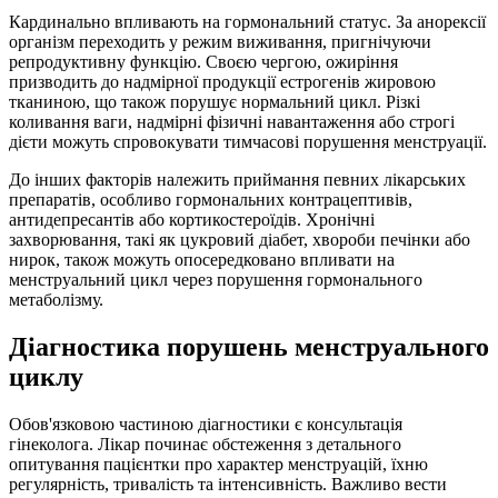
Кардинально впливають на гормональний статус. За анорексії
організм переходить у режим виживання, пригнічуючи
репродуктивну функцію. Своєю чергою, ожиріння
призводить до надмірної продукції естрогенів жировою
тканиною, що також порушує нормальний цикл. Різкі
коливання ваги, надмірні фізичні навантаження або строгі
дієти можуть спровокувати тимчасові порушення менструації.
До інших факторів належить приймання певних лікарських
препаратів, особливо гормональних контрацептивів,
антидепресантів або кортикостероїдів. Хронічні
захворювання, такі як цукровий діабет, хвороби печінки або
нирок, також можуть опосередковано впливати на
менструальний цикл через порушення гормонального
метаболізму.
Діагностика порушень менструального
циклу
Обов'язковою частиною діагностики є консультація
гінеколога. Лікар починає обстеження з детального
опитування пацієнтки про характер менструацій, їхню
регулярність, тривалість та інтенсивність. Важливо вести