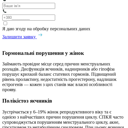
Я даю згоду на обробку персональних даних
Залишити заявку
Гормональні порушення у жінок
Займають провідне місце серед причин менструальних
розладів. Дисфункція яєчників, наднирників або гіпофіза
порушує крихкий баланс статевих гормонів. Підвищений
рівень пролактину, недостатність прогестерону, надлишок
естрогенів — кожен з цих станів має власні особливості
прояву.
Полікістоз яєчників
Зустрічається у 6–19% жінок репродуктивного віку та є
однією з найчастіших причин порушення циклу. СПКЯ часто
супроводжується порушенням менструального циклу, акне,
гірсутизмом та метаболічним синдромом. При цьому яєчники