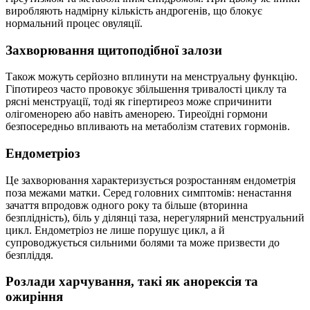
виробляють надмірну кількість андрогенів, що блокує
нормальний процес овуляції.
Захворювання щитоподібної залози
Також можуть серйозно вплинути на менструальну функцію.
Гіпотиреоз часто провокує збільшення тривалості циклу та
рясні менструації, тоді як гіпертиреоз може спричинити
олігоменорею або навіть аменорею. Тиреоїдні гормони
безпосередньо впливають на метаболізм статевих гормонів.
Ендометріоз
Це захворювання характеризується розростанням ендометрія
поза межами матки. Серед головних симптомів: ненастання
зачаття впродовж одного року та більше (вторинна
безплідність), біль у ділянці таза, нерегулярний менструальний
цикл. Ендометріоз не лише порушує цикл, а й
супроводжується сильними болями та може призвести до
безпліддя.
Розлади харчування, такі як анорексія та
ожиріння