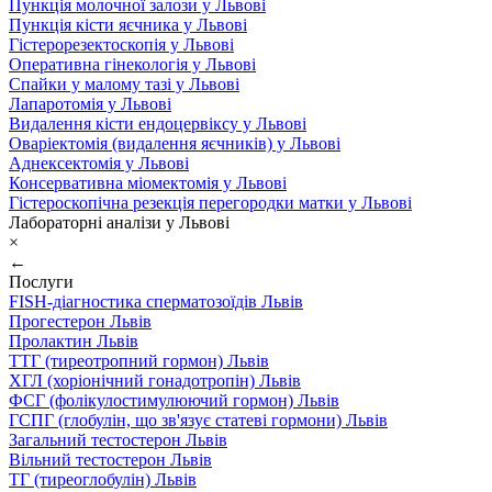
Пункція молочної залози у Львові
Пункція кісти яєчника у Львові
Гістерорезектоскопія у Львові
Оперативна гінекологія у Львові
Спайки у малому тазі у Львові
Лапаротомія у Львові
Видалення кісти ендоцервіксу у Львові
Оваріектомія (видалення яєчників) у Львові
Аднексектомія у Львові
Консервативна міомектомія у Львові
Гістероскопічна резекція перегородки матки у Львові
Лабораторні аналізи у Львові
×
←
Послуги
FISH-діагностика сперматозоїдів Львів
Прогестерон Львів
Пролактин Львів
ТТГ (тиреотропний гормон) Львів
ХГЛ (хоріонічний гонадотропін) Львів
ФСГ (фолікулостимулюючий гормон) Львів
ГСПГ (глобулін, що зв'язує статеві гормони) Львів
Загальний тестостерон Львів
Вільний тестостерон Львів
ТГ (тиреоглобулін) Львів