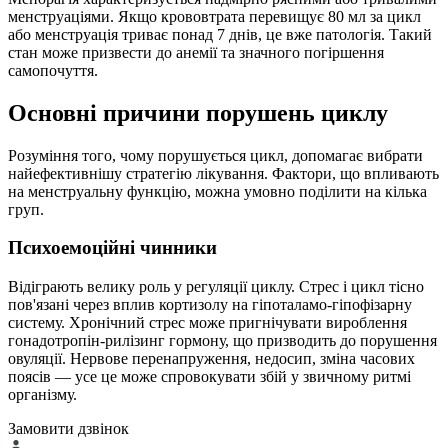
менструаціями. Якщо крововтрата перевищує 80 мл за цикл
або менструація триває понад 7 днів, це вже патологія. Такий
стан може призвести до анемії та значного погіршення
самопочуття.
Основні причини порушень циклу
Розуміння того, чому порушується цикл, допомагає вибрати
найефективнішу стратегію лікування. Фактори, що впливають
на менструальну функцію, можна умовно поділити на кілька
груп.
Психоемоційні чинники
Відіграють велику роль у регуляції циклу. Стрес і цикл тісно
пов'язані через вплив кортизолу на гіпоталамо-гіпофізарну
систему. Хронічний стрес може пригнічувати вироблення
гонадотропін-рилізинг гормону, що призводить до порушення
овуляції. Нервове перенапруження, недосип, зміна часових
поясів — усе це може спровокувати збій у звичному ритмі
організму.
Замовити дзвінок