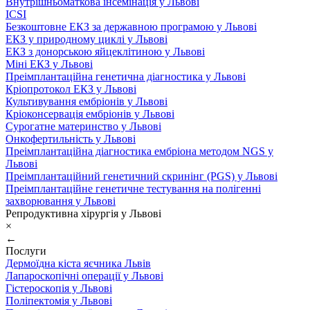
Внутрішньоматкова інсемінація у Львові
ICSI
Безкоштовне ЕКЗ за державною програмою у Львові
ЕКЗ у природному циклі у Львові
ЕКЗ з донорською яйцеклітиною у Львові
Міні ЕКЗ у Львові
Преімплантаційна генетична діагностика у Львові
Кріопротокол ЕКЗ у Львові
Культивування ембріонів у Львові
Кріоконсервація ембріонів у Львові
Сурогатне материнство у Львові
Онкофертильність у Львові
Преімплантаційна діагностика ембріона методом NGS у
Львові
Преімплантаційний генетичний скринінг (PGS) у Львові
Преімплантаційне генетичне тестування на полігенні
захворювання у Львові
Репродуктивна хірургія у Львові
×
←
Послуги
Дермоїдна кіста яєчника Львів
Лапароскопічні операції у Львові
Гістероскопія у Львові
Поліпектомія у Львові