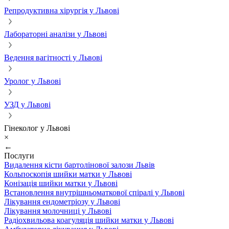
Репродуктивна хірургія у Львові
Лабораторні аналізи у Львові
Ведення вагітності у Львові
Уролог у Львові
УЗД у Львові
Гінеколог у Львові
×
←
Послуги
Видалення кісти бартолінової залози Львів
Кольпоскопія шийки матки у Львові
Конізація шийки матки у Львові
Встановлення внутрішньоматкової спіралі у Львові
Лікування ендометріозу у Львові
Лікування молочниці у Львові
Радіохвильова коагуляція шийки матки у Львові