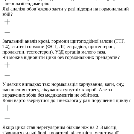
гіперплазії ендометрію.
Які аналізи обов’язково здати у разі підозри на гормональний
збій?
Загальний аналіз крові, гормони щитоподібної залози (ТТГ,
Т4), статеві гормони (ФСГ, ЛГ, естрадіол, прогестерон,
пролактин, тестостерон), УЗД органів малого таза.
Чи можна відновити цикл без гормональних препаратів?
У деяких випадках так: нормалізація харчування, ваги, сну,
зменшення стресу, лікування супутніх хвороб. Але за
виражених збоїв без медикаментів не обійтися.
Коли варто звернутися до гінеколога у разі порушення циклу?
Якщо цикл став нерегулярним більше ніж на 2–3 місяці,
з’явилися сильні болі, кровотечі, відсутність менструації