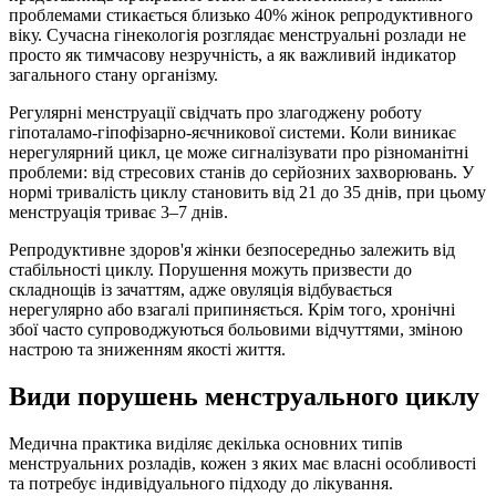
проблемами стикається близько 40% жінок репродуктивного
віку. Сучасна гінекологія розглядає менструальні розлади не
просто як тимчасову незручність, а як важливий індикатор
загального стану організму.
Регулярні менструації свідчать про злагоджену роботу
гіпоталамо-гіпофізарно-яєчникової системи. Коли виникає
нерегулярний цикл, це може сигналізувати про різноманітні
проблеми: від стресових станів до серйозних захворювань. У
нормі тривалість циклу становить від 21 до 35 днів, при цьому
менструація триває 3–7 днів.
Репродуктивне здоров'я жінки безпосередньо залежить від
стабільності циклу. Порушення можуть призвести до
складнощів із зачаттям, адже овуляція відбувається
нерегулярно або взагалі припиняється. Крім того, хронічні
збої часто супроводжуються больовими відчуттями, зміною
настрою та зниженням якості життя.
Види порушень менструального циклу
Медична практика виділяє декілька основних типів
менструальних розладів, кожен з яких має власні особливості
та потребує індивідуального підходу до лікування.