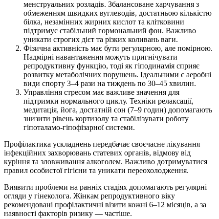
менструальних розладів. Збалансоване харчування з
обмеженням швидких вуглеводів, достатньою кількістю
білка, незамінних жирних кислот та клітковини
підтримує стабільний гормональний фон. Важливо
уникати строгих дієт та різких коливань ваги.
Фізична активність має бути регулярною, але помірною.
Надмірні навантаження можуть пригнічувати
репродуктивну функцію, тоді як гіподинамія сприяє
розвитку метаболічних порушень. Ідеальними є аеробні
види спорту 3–4 рази на тиждень по 30–45 хвилин.
Управління стресом має важливе значення для
підтримки нормального циклу. Техніки релаксації,
медитація, йога, достатній сон (7–9 годин) допомагають
знизити рівень кортизолу та стабілізувати роботу
гіпоталамо-гіпофізарної системи.
Профілактика ускладнень передбачає своєчасне лікування
інфекційних захворювань статевих органів, відмову від
куріння та зловживання алкоголем. Важливо дотримуватися
правил особистої гігієни та уникати переохолодження.
Виявити проблеми на ранніх стадіях допомагають регулярні
огляди у гінеколога. Жінкам репродуктивного віку
рекомендовані профілактичні візити кожні 6–12 місяців, а за
наявності факторів ризику — частіше.