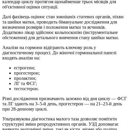
календар циклу протягом щонайменше трьох місяців для
об'єктивної оцінки ситуації.
Далі фахівець оцінює стан зовнішніх статевих органів, піхви
та шийки матки, проводить бімануальне дослідження для
визначення розмірів і положення матки та яєчників.
Додатково лікар здійснює кольпоскопію (інструментальне
обстеження) для детального вивчення стану шийки матки.
Аналізи на гормони відіграють ключову роль у
діагностичному процесі. До жіночої гормональної панелі
входять аналізи на:
естрогени;
прогестерон;
пролактин;
ЛГ та ФСГ;
тестостерон.
Різні дослідження призначають залежно від дня циклу — ФСГ
та ЛГ здають на 3–5-й день, прогестерон — на 21–23-й день
при 28-денному циклі.
Ультразвукова діагностика малого таза дозволяє помітити
структурні зміни репродуктивних органів. УЗД допомагає
виявити анатомічні зміни, такі як кісти, міоми або поліпи.