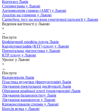
Кортизол Львів
Спермограма у Львові
Антимюлерів гормон (АМГ) у Львові
Аналізи на гормони у Львові
CarrierSeq: тест на носіння генетичної патології у Львові
Ведення вагітності у Львові
×
←
Послуги
Біофізичний профіль плода Львів
Кардіотокографія (КТГ) плоду у Львові
Пренатальна діагностика у Львові
КТР плоду у Львові
Уролог у Львові
×
←
Послуги
Вазорезекція Львів
Пластика вуздечки (френулотомія) Львів
Лікування еректильної дисфункції Львів
Обрізання крайньої плоті (циркумцизія) Львів
Лікування баланопоститу Львів
Лікування варикоцеле у Львові
Кріоконсервація сперми у Львові
Біопсія яєчка у Львові