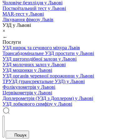
Чоловіче безпліддя у Львові
Посткоїтальний тест у Львові
MAR-тест у Львові
Лікування фімозу Львів
УЗД у Львові
×
←
Послуги
УЗД нирок та сечового міхура Львів
Трансабдомінальне УЗД простати у Львові
УЗД щитоподібної залози у Львові
УЗД молочних залоз у Львові
УЗД мошонки у Львові
УЗД органів черевної порожнини у Львові
ТРУЗД (трансректальне УЗД) у Львові
Фолікулометрія у Львові
Цервікометрія у Львові
Доплерометрія (УЗД з Доплером) у Львові
УЗД лобкового симфізу у Львові
Пошук