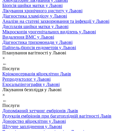
Амбулаторне лікування у Львові
Біопсія шийки матки у Львові
Лікування хронічного циститу у Львові
Діагностика хламідіозу у Львові
Аналізи на статеві захворювання та інфекції у Львові
Дисплазія шийки матки у Львові
Мікроскопія урогенітальних виділень у Львові
Видалення ВМС у Львові
Діагностика трихомонади у Львові
Пайпель-біопсія ендометрія у Львові
Планування вагітності у Львові
×
←
Послуги
Кріоконсервація яйцеклітин Львів
Репродуктолог у Львові
Ехосальпінгографія у Львові
Лікування безпліддя у Львові
×
←
Послуги
Допоміжний хетчинг ембріонів Львів
Редукція ембріонів при багатоплідній вагітності Львів
Донорство яйцеклітин у Львові
Штучне запліднення у Львові