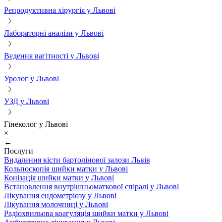
Репродуктивна хірургія у Львові
Лабораторні аналізи у Львові
Ведення вагітності у Львові
Уролог у Львові
УЗД у Львові
Гінеколог у Львові
×
←
Послуги
Видалення кісти бартолінової залози Львів
Кольпоскопія шийки матки у Львові
Конізація шийки матки у Львові
Встановлення внутрішньоматкової спіралі у Львові
Лікування ендометріозу у Львові
Лікування молочниці у Львові
Радіохвильова коагуляція шийки матки у Львові