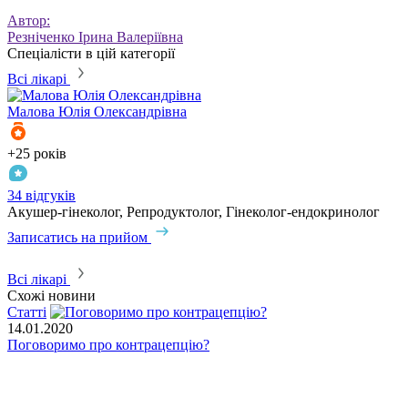
Автор:
Резніченко Ірина Валеріївна
Спеціалісти в цій категорії
Всі лікарі
Малова
Юлія Олександрівна
+25 років
+
34 відгуків
1
Акушер-гінеколог, Репродуктолог, Гінеколог-ендокринолог
А
Записатись на прийом
З
Всі лікарі
Схожі новини
Статті
С
14.01.2020
0
Поговоримо про контрацепцію?
К