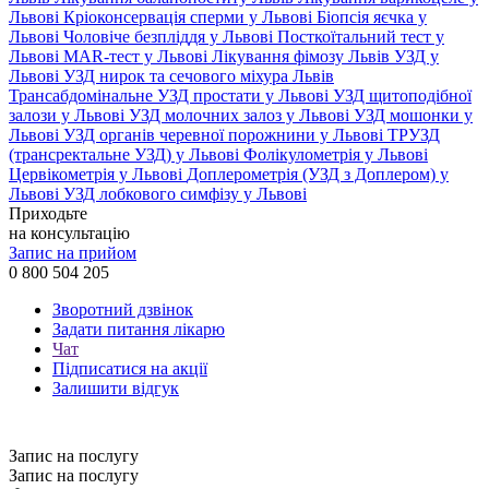
Львові
Кріоконсервація сперми у Львові
Біопсія яєчка у
Львові
Чоловіче безпліддя у Львові
Посткоїтальний тест у
Львові
MAR-тест у Львові
Лікування фімозу Львів
УЗД у
Львові
УЗД нирок та сечового міхура Львів
Трансабдомінальне УЗД простати у Львові
УЗД щитоподібної
залози у Львові
УЗД молочних залоз у Львові
УЗД мошонки у
Львові
УЗД органів черевної порожнини у Львові
ТРУЗД
(трансректальне УЗД) у Львові
Фолікулометрія у Львові
Цервікометрія у Львові
Доплерометрія (УЗД з Доплером) у
Львові
УЗД лобкового симфізу у Львові
Приходьте
на консультацію
Запис на прийом
0 800 504 205
Зворотний дзвінок
Задати питання лікарю
Чат
Підписатися на акції
Залишити відгук
Запис на послугу
Запис на послугу