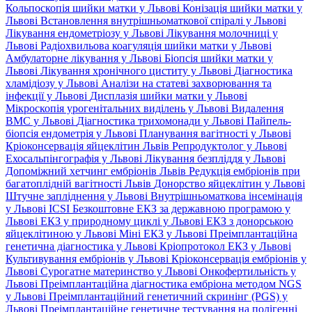
Кольпоскопія шийки матки у Львові
Конізація шийки матки у
Львові
Встановлення внутрішньоматкової спіралі у Львові
Лікування ендометріозу у Львові
Лікування молочниці у
Львові
Радіохвильова коагуляція шийки матки у Львові
Амбулаторне лікування у Львові
Біопсія шийки матки у
Львові
Лікування хронічного циститу у Львові
Діагностика
хламідіозу у Львові
Аналізи на статеві захворювання та
інфекції у Львові
Дисплазія шийки матки у Львові
Мікроскопія урогенітальних виділень у Львові
Видалення
ВМС у Львові
Діагностика трихомонади у Львові
Пайпель-
біопсія ендометрія у Львові
Планування вагітності у Львові
Кріоконсервація яйцеклітин Львів
Репродуктолог у Львові
Ехосальпінгографія у Львові
Лікування безпліддя у Львові
Допоміжний хетчинг ембріонів Львів
Редукція ембріонів при
багатоплідній вагітності Львів
Донорство яйцеклітин у Львові
Штучне запліднення у Львові
Внутрішньоматкова інсемінація
у Львові
ICSI
Безкоштовне ЕКЗ за державною програмою у
Львові
ЕКЗ у природному циклі у Львові
ЕКЗ з донорською
яйцеклітиною у Львові
Міні ЕКЗ у Львові
Преімплантаційна
генетична діагностика у Львові
Кріопротокол ЕКЗ у Львові
Культивування ембріонів у Львові
Кріоконсервація ембріонів у
Львові
Сурогатне материнство у Львові
Онкофертильність у
Львові
Преімплантаційна діагностика ембріона методом NGS
у Львові
Преімплантаційний генетичний скринінг (PGS) у
Львові
Преімплантаційне генетичне тестування на полігенні