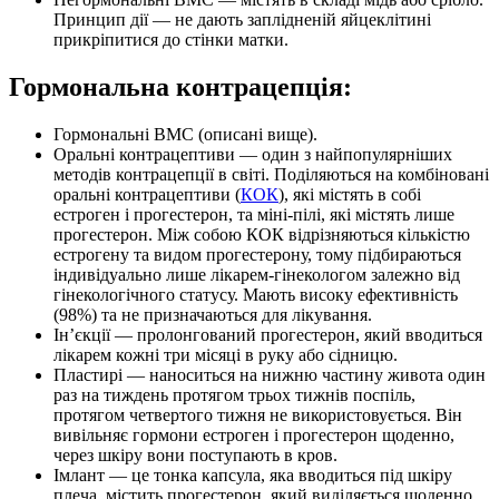
Принцип дії — не дають заплідненій яйцеклітині
прикріпитися до стінки матки.
Гормональна контрацепція:
Гормональні ВМС (описані вище).
Оральні контрацептиви — один з найпопулярніших
методів контрацепції в світі. Поділяються на комбіновані
оральні контрацептиви (
КОК
), які містять в собі
естроген і прогестерон, та міні-пілі, які містять лише
прогестерон. Між собою КОК відрізняються кількістю
естрогену та видом прогестерону, тому підбираються
індивідуально лише лікарем-гінекологом залежно від
гінекологічного статусу. Мають високу ефективність
(98%) та не призначаються для лікування.
Ін’єкції — пролонгований прогестерон, який вводиться
лікарем кожні три місяці в руку або сідницю.
Пластирі — наноситься на нижню частину живота один
раз на тиждень протягом трьох тижнів поспіль,
протягом четвертого тижня не використовується. Він
вивільняє гормони естроген і прогестерон щоденно,
через шкіру вони поступають в кров.
Імлант — це тонка капсула, яка вводиться під шкіру
плеча, містить прогестерон, який виділяється щоденно