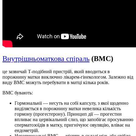
Внутрішньоматкова спіраль
(ВМС)
це зазвичай Т-подібний пристрій, який вводиться в
порожнину матки виключно лікарем-гінекологом. Залежно від
виду ВМС можуть перебувати в матці кілька років.
ВМС бувають:
Гормональніі — несуть на собі капсулу, з якої щоденно
виділяється в порожнину матки невелика кількість
гормону (прогестерону). Принцип дії — прогестин
впливає на цервікальний слиз, що запобігає просуванню
сперматозоїдів в матку, пригнічуює овуляцію, вліває на
ендометрій.
Негормональні ВМС — містять в складі мідь або срібло.