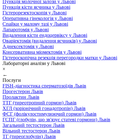
Пункція молочної залози у Львові
Пункція кісти яєчника у Львові
Гістерорезектоскопія у Львові
Оперативна гінекологія у Львові
Спайки у малому тазі у Львові
Лапаротомія у Львові
Видалення кісти ендоцервіксу у Львові
Оваріектомія (видалення яєчників) у Львові
Аднексектомія у Львові
Консервативна міомектомія у Львові
Гістероскопічна резекція перегородки матки у Львові
Лабораторні аналізи у Львові
×
←
Послуги
FISH-діагностика сперматозоїдів Львів
Прогестерон Львів
Пролактин Львів
ТТГ (тиреотропний гормон) Львів
ХГЛ (хоріонічний гонадотропін) Львів
ФСГ (фолікулостимулюючий гормон) Львів
ГСПГ (глобулін, що зв'язує статеві гормони) Львів
Загальний тестостерон Львів
Вільний тестостерон Львів
ТГ (тиреоглобулін) Львів