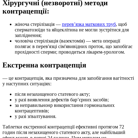
Хірургучні (незворотні) методи
контрацепції:
жіноча стерілізація —
перев’язка маткових труб
, щоб
сперматозоїди та яйцеклітина не могли зустрітися для
запліднення;
чоловіча стерілізація (вазектомія) — мета операції
полягає в перев'язці сім'явивідних проток, що запобігає
прохідності сперми; проводиться лікарем-урологом.
Екстренна контрацепція
— це контрацепція, яка призначена для запобігання вагітності
у наступних ситуаціях:
після незахищеного статевого акту;
у разі виявлення дефектів бар’єрних засобів;
за неправильнонр використання гормональних
контрацептивів;
у разі зґвалтування.
Таблетки екстренної контрацепції ефективні протягом 72
годин після незахищеного статевого акту, але найбільший
ефект мають в перші 24 години. Цим методом не