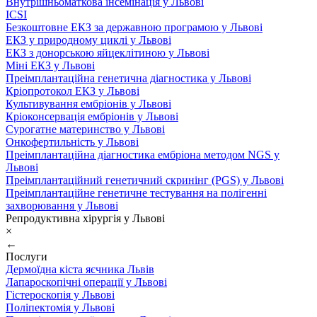
Внутрішньоматкова інсемінація у Львові
ICSI
Безкоштовне ЕКЗ за державною програмою у Львові
ЕКЗ у природному циклі у Львові
ЕКЗ з донорською яйцеклітиною у Львові
Міні ЕКЗ у Львові
Преімплантаційна генетична діагностика у Львові
Кріопротокол ЕКЗ у Львові
Культивування ембріонів у Львові
Кріоконсервація ембріонів у Львові
Сурогатне материнство у Львові
Онкофертильність у Львові
Преімплантаційна діагностика ембріона методом NGS у
Львові
Преімплантаційний генетичний скринінг (PGS) у Львові
Преімплантаційне генетичне тестування на полігенні
захворювання у Львові
Репродуктивна хірургія у Львові
×
←
Послуги
Дермоїдна кіста яєчника Львів
Лапароскопічні операції у Львові
Гістероскопія у Львові
Поліпектомія у Львові