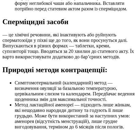
форму неглибокої чаши або напальчника. Вставляти
потрібно перед статевим актом разом із сперміцидом.
Сперміцидні засоби
— це хімічні речовини, які інактивують або руйнують
сперматозоїди у піхві ще до того, як вони просунуться далі.
Випускаються в різних формах — таблетки, креми,
супозиторії тощо. Вводяться за 20 хвилин до статевого акту. Їх
варто використовувати додатково до бар’єрних методів.
Природні методи контрацепції:
Симптомотермальний (календарний) метод —
визначення овуляції за базальною температурою,
цервікальним слизом та календарем. Передбачає ведення
щоденника змін для максимальної точності.
Метод лактаційної аменореї — підходить лише жінкам,
які нещодавно народиди дитину та годують її лише
грудьдю. Може бути використаний за наступних умов:
аменорея (відсутність менструацій), лише грудне
вигодовування, терміном до 6 місяців після пологів.