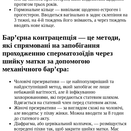
протягом трьох років.
Гормональне кільце — вивільняє щоденно естроген і
прогестерон. Вводиться вагінально в заднє склепіння на
3 тижні, на 4-й тиждень його знімають, а через тиждень
вводять нове кільце.
Бар’єрна контрацепція — це методи,
які спрямовані на запобігання
проходженню сперматозоїдів через
шийку матки за допомогою
механічного бар’єра:
Чоловічі презервативи — це найпопулярніший та
найдоступніший метод, який запобігає не лише
небажаній вагітності, але й інфікуванню
захворюваннями, які передаються статевим шляхом.
Вдягається на статевий член перед статевим актом.
Жіночі презервативи — за виглядом схожі на чоловічі,
але вводятьс у піхву жінки. Можна вводити за 8 годин
до статевого акту.
Діафрагма, або цервікальний колпачок, — розміщується
всередені піхви так, щоб закрити шийку матки. Має