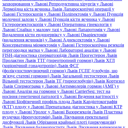
захворювання у Львові
Репродуктивна хірургія у Львові
Дермоїдна кіста яєчника Львів
Лапароскопічні операції у
Львові
Гістероскопія у Львові
Поліпектомія у Львові
Пункція
молочної залози у Львові
Пункція кісти яєчника у Львові
Гістерорезектоскопія у Львові
Оперативна гінекологія у
Львові
Спайки у малому тазі у Львові
Лапаротомія у Львові
Видалення кісти ендоцервіксу у Львові
Оваріектомія
(видалення яєчників) у Львові
Аднексектомія у Львові
Консервативна міомектомія у Львові
Гістероскопічна резекція
перегородки матки у Львові
Лабораторні аналізи у Львові
FISH-діагностика сперматозоїдів Львів
Прогестерон Львів
Пролактин Львів
ТТГ (тиреотропний гормон) Львів
ХГЛ
(хоріонічний гонадотропін) Львів
ФСГ
(фолікулостимулюючий гормон) Львів
ГСПГ (глобулін, що
зв'язує статеві гормони) Львів
Загальний тестостерон Львів
Вільний тестостерон Львів
ТГ (тиреоглобулін) Львів
Кортизол
Львів
Спермограма у Львові
Антимюлерів гормон (АМГ) у
Львові
Аналізи на гормони у Львові
CarrierSeq: тест на
носіння генетичної патології у Львові
Ведення вагітності у
Львові
Біофізичний профіль плода Львів
Кардіотокографія
(КТГ) плоду у Львові
Пренатальна діагностика у Львові
КТР
плоду у Львові
Уролог у Львові
Вазорезекція Львів
Пластика
вуздечки (френулотомія) Львів
Лікування еректильної
дисфункції Львів
Обрізання крайньої плоті (циркумцизія)
Львів
Лікування баланопоститу Львів
Лікування варикоцеле у