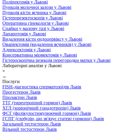
Поліпектомія у Львові
Пункція молочної залози у Львові
Пункція кісти яєчника у Львові
Гістерорезектоскопія у Львові
Оперативна гінекологія у Львові
Спайки у малому тазі у Львові
Лапаротомія у Львові
Видалення кісти ендоцервіксу у Львові
Оваріектомія (видалення яєчників) у Львові
Аднексектомія у Львові
Консервативна міомектомія у Львові
Гістероскопічна резекція перегородки матки у Львові
Лабораторні аналізи у Львові
×
←
Послуги
FISH-діагностика сперматозоїдів Львів
Прогестерон Львів
Пролактин Львів
ТТГ (тиреотропний гормон) Львів
ХГЛ (хоріонічний гонадотропін) Львів
ФСГ (фолікулостимулюючий гормон) Львів
ГСПГ (глобулін, що зв'язує статеві гормони) Львів
Загальний тестостерон Львів
Вільний тестостерон Львів