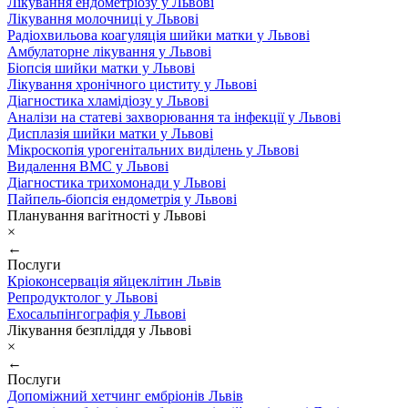
Лікування ендометріозу у Львові
Лікування молочниці у Львові
Радіохвильова коагуляція шийки матки у Львові
Амбулаторне лікування у Львові
Біопсія шийки матки у Львові
Лікування хронічного циститу у Львові
Діагностика хламідіозу у Львові
Аналізи на статеві захворювання та інфекції у Львові
Дисплазія шийки матки у Львові
Мікроскопія урогенітальних виділень у Львові
Видалення ВМС у Львові
Діагностика трихомонади у Львові
Пайпель-біопсія ендометрія у Львові
Планування вагітності у Львові
×
←
Послуги
Кріоконсервація яйцеклітин Львів
Репродуктолог у Львові
Ехосальпінгографія у Львові
Лікування безпліддя у Львові
×
←
Послуги
Допоміжний хетчинг ембріонів Львів