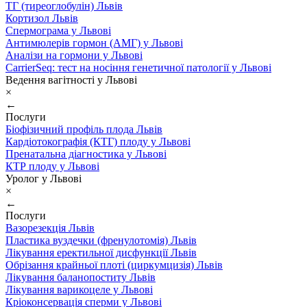
ТГ (тиреоглобулін) Львів
Кортизол Львів
Спермограма у Львові
Антимюлерів гормон (АМГ) у Львові
Аналізи на гормони у Львові
CarrierSeq: тест на носіння генетичної патології у Львові
Ведення вагітності у Львові
×
←
Послуги
Біофізичний профіль плода Львів
Кардіотокографія (КТГ) плоду у Львові
Пренатальна діагностика у Львові
КТР плоду у Львові
Уролог у Львові
×
←
Послуги
Вазорезекція Львів
Пластика вуздечки (френулотомія) Львів
Лікування еректильної дисфункції Львів
Обрізання крайньої плоті (циркумцизія) Львів
Лікування баланопоститу Львів
Лікування варикоцеле у Львові
Кріоконсервація сперми у Львові