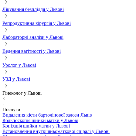
Лікування безпліддя у Львові
Репродуктивна хірургія у Львові
Лабораторні аналізи у Львові
Ведення вагітності у Львові
Уролог у Львові
УЗД у Львові
Гінеколог у Львові
×
←
Послуги
Видалення кісти бартолінової залози Львів
Кольпоскопія шийки матки у Львові
Конізація шийки матки у Львові
Встановлення внутрішньоматкової спіралі у Львові