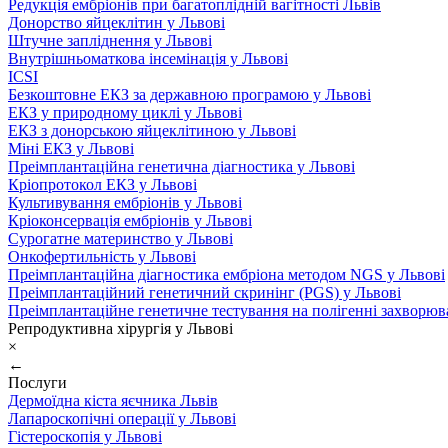
Редукція ембріонів при багатоплідній вагітності Львів
Донорство яйцеклітин у Львові
Штучне запліднення у Львові
Внутрішньоматкова інсемінація у Львові
ICSI
Безкоштовне ЕКЗ за державною програмою у Львові
ЕКЗ у природному циклі у Львові
ЕКЗ з донорською яйцеклітиною у Львові
Міні ЕКЗ у Львові
Преімплантаційна генетична діагностика у Львові
Кріопротокол ЕКЗ у Львові
Культивування ембріонів у Львові
Кріоконсервація ембріонів у Львові
Сурогатне материнство у Львові
Онкофертильність у Львові
Преімплантаційна діагностика ембріона методом NGS у Львові
Преімплантаційний генетичний скринінг (PGS) у Львові
Преімплантаційне генетичне тестування на полігенні захворюв
Репродуктивна хірургія у Львові
×
←
Послуги
Дермоїдна кіста яєчника Львів
Лапароскопічні операції у Львові
Гістероскопія у Львові