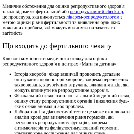
Медичне обстеження для оцінки репродуктивного здоров'я,
також відоме як фертильний або
репродуктивний check-up
, —
це процедура, яка виконується
лікарем-репродуктологом
з
метою оцінки рівня фертильності та виявлення будь-яких
можливих проблем, які можуть вплинути на зачаття та
вагітність.
Що входить до фертильного чекапу
Ключові компоненти медичного огляду для оцінки
репродуктивного здоров’я в центрах «Мати та дитина»:
Історія хвороби: лікар зазвичай проводить детальне
опитування щодо історії хвороби, зокрема перенесених
захворювань, хірургічних втручань, вживання ліків, які
можуть вплинути на репродуктивне здоров’я.
Фізикальний огляд: охоплює загальний медичний огляд,
оцінку стану репродуктивних органів і виявлення будь-
яких ознак аномалій або проблем.
Лабораторні та діагностичні тести: це може охоплювати
аналізи крові для визначення рівня гормонів, які
регулюють репродуктивну функцію, зокрема
антимюллерів та фолікулостимулюваний гормони,
ультразвукове дослідження для оцінки стану