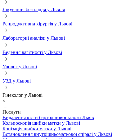
Лікування безпліддя у Львові
Репродуктивна хірургія у Львові
Лабораторні аналізи у Львові
Ведення вагітності у Львові
Уролог у Львові
УЗД у Львові
Гінеколог у Львові
×
←
Послуги
Видалення кісти бартолінової залози Львів
Кольпоскопія шийки матки у Львові
Конізація шийки матки у Львові
Встановлення внутрішньоматкової спіралі у Львові