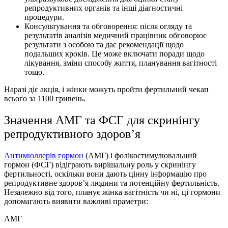
репродуктивних органів та інші діагностичні
процедури.
Консультування та обговорення: після огляду та
результатів аналізів медичний працівник обговорює
результати з особою та дає рекомендації щодо
подальших кроків. Це може включати поради щодо
лікування, зміни способу життя, планування вагітності
тощо.
Наразі діє акція, і жінки можуть пройти фертильний чекап
всього за 1100 гривень.
Значення АМГ та ФСГ для скринінгу
репродуктивного здоров’я
Антимюллерів гормон
(АМГ) і фолікостимулювальний
гормон (ФСГ) відіграють вирішальну роль у скринінгу
фертильності, оскільки вони дають цінну інформацію про
репродуктивне здоров’я людини та потенційну фертильність.
Незалежно від того, планує жінка вагітність чи ні, ці гормони
допомагають виявити важливі праметри:
АМГ