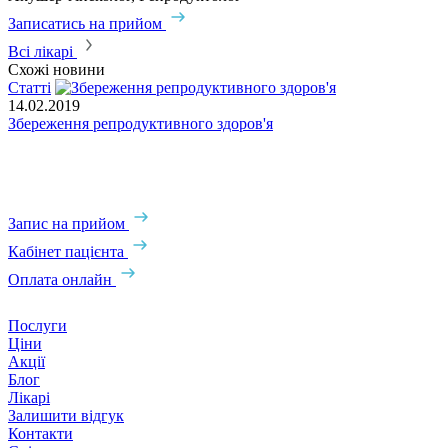
Записатись на прийом
З
Всі лікарі
Схожі новини
Статті
С
14.02.2019
Збереження репродуктивного здоров'я
2
Р
д
Запис на прийом
Кабінет пацієнта
Оплата онлайн
Послуги
Ціни
Акції
Блог
Лікарі
Залишити відгук
Контакти