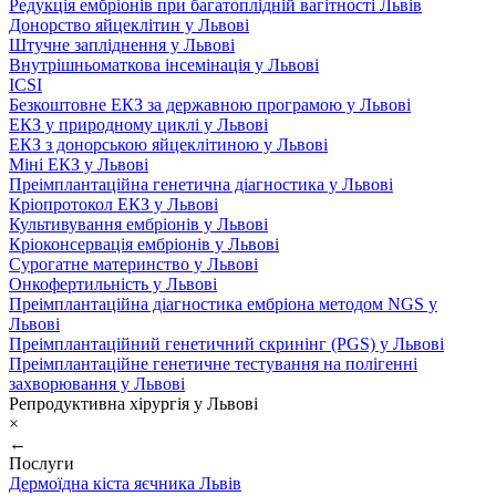
Редукція ембріонів при багатоплідній вагітності Львів
Донорство яйцеклітин у Львові
Штучне запліднення у Львові
Внутрішньоматкова інсемінація у Львові
ICSI
Безкоштовне ЕКЗ за державною програмою у Львові
ЕКЗ у природному циклі у Львові
ЕКЗ з донорською яйцеклітиною у Львові
Міні ЕКЗ у Львові
Преімплантаційна генетична діагностика у Львові
Кріопротокол ЕКЗ у Львові
Культивування ембріонів у Львові
Кріоконсервація ембріонів у Львові
Сурогатне материнство у Львові
Онкофертильність у Львові
Преімплантаційна діагностика ембріона методом NGS у
Львові
Преімплантаційний генетичний скринінг (PGS) у Львові
Преімплантаційне генетичне тестування на полігенні
захворювання у Львові
Репродуктивна хірургія у Львові
×
←
Послуги
Дермоїдна кіста яєчника Львів