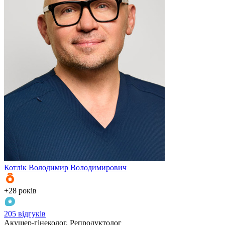
Котлік
Володимир Володимирович
К
+28 років
+
205 відгуків
3
Акушер-гінеколог, Репродуктолог
А