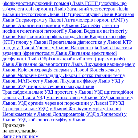
(фолікулостимулюючий гормон) Львів
ГСПГ (глобулін, що
зв'язує статеві гормони) Львів
Загальний тестостерон Львів
Вільний тестостерон Львів
ТГ (тиреоглобулін) Львів
Кортизол
Львів
Спермограма у Львові
Антимюлерів гормон (АМГ) у
Львові
Аналізи на гормони у Львові
CarrierSeq: тест на
носіння генетичної патології у Львові
Ведення вагітності у
Львові
Біофізичний профіль плода Львів
Кардіотокографія
(КТГ) плоду у Львові
Пренатальна діагностика у Львові
КТР
плоду у Львові
Уролог у Львові
Вазорезекція Львів
Пластика
вуздечки (френулотомія) Львів
Лікування еректильної
дисфункції Львів
Обрізання крайньої плоті (циркумцизія)
Львів
Лікування баланопоститу Львів
Лікування варикоцеле у
Львові
Кріоконсервація сперми у Львові
Біопсія яєчка у
Львові
Чоловіче безпліддя у Львові
Посткоїтальний тест у
Львові
MAR-тест у Львові
Лікування фімозу Львів
УЗД у
Львові
УЗД нирок та сечового міхура Львів
Трансабдомінальне УЗД простати у Львові
УЗД щитоподібної
залози у Львові
УЗД молочних залоз у Львові
УЗД мошонки у
Львові
УЗД органів черевної порожнини у Львові
ТРУЗД
(трансректальне УЗД) у Львові
Фолікулометрія у Львові
Цервікометрія у Львові
Доплерометрія (УЗД з Доплером) у
Львові
УЗД лобкового симфізу у Львові
Приходьте
на консультацію
Запис на прийом