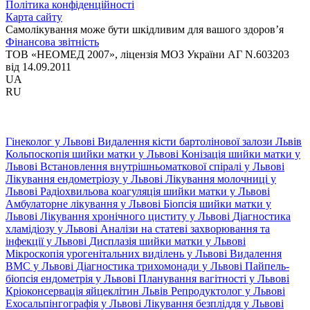
Політика конфіденційності
Карта сайту
Самолікування може бути шкідливим для вашого здоров’я
Фінансова звітність
ТОВ «НЕОМЕД 2007», ліцензія МОЗ України АГ N.603203
від 14.09.2011
UA
RU
Гінеколог у Львові
Видалення кісти бартолінової залози Львів
Кольпоскопія шийки матки у Львові
Конізація шийки матки у
Львові
Встановлення внутрішньоматкової спіралі у Львові
Лікування ендометріозу у Львові
Лікування молочниці у
Львові
Радіохвильова коагуляція шийки матки у Львові
Амбулаторне лікування у Львові
Біопсія шийки матки у
Львові
Лікування хронічного циститу у Львові
Діагностика
хламідіозу у Львові
Аналізи на статеві захворювання та
інфекції у Львові
Дисплазія шийки матки у Львові
Мікроскопія урогенітальних виділень у Львові
Видалення
ВМС у Львові
Діагностика трихомонади у Львові
Пайпель-
біопсія ендометрія у Львові
Планування вагітності у Львові
Кріоконсервація яйцеклітин Львів
Репродуктолог у Львові
Ехосальпінгографія у Львові
Лікування безпліддя у Львові