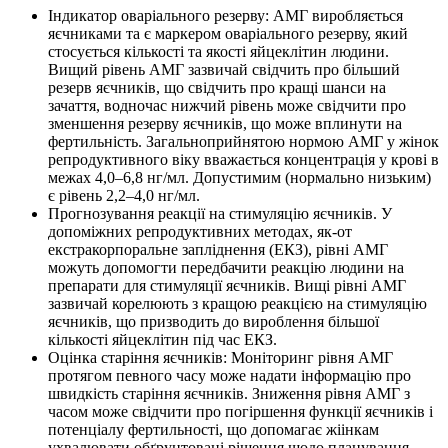
Індикатор оваріального резерву: АМГ виробляється
яєчниками та є маркером оваріального резерву, який
стосується кількості та якості яйцеклітин людини.
Вищий рівень АМГ зазвичай свідчить про більший
резерв яєчників, що свідчить про кращі шанси на
зачаття, водночас нижчий рівень може свідчити про
зменшення резерву яєчників, що може вплинути на
фертильність. Загальноприйнятою нормою АМГ у жінок
репродуктивного віку вважається концентрація у крові в
межах 4,0–6,8 нг/мл. Допустимим (нормально низьким)
є рівень 2,2–4,0 нг/мл.
Прогнозування реакції на стимуляцію яєчників. У
допоміжних репродуктивних методах, як-от
екстракорпоральне запліднення (ЕКЗ), рівні АМГ
можуть допомогти передбачити реакцію людини на
препарати для стимуляції яєчників. Вищі рівні АМГ
зазвичай корелюють з кращою реакцією на стимуляцію
яєчників, що призводить до вироблення більшої
кількості яйцеклітин під час ЕКЗ.
Оцінка старіння яєчників: Моніторинг рівня АМГ
протягом певного часу може надати інформацію про
швидкість старіння яєчників. Зниження рівня АМГ з
часом може свідчити про погіршення функції яєчників і
потенціалу фертильності, що допомагає жіінкам
ухвалювати обґрунтовані рішення щодо планування