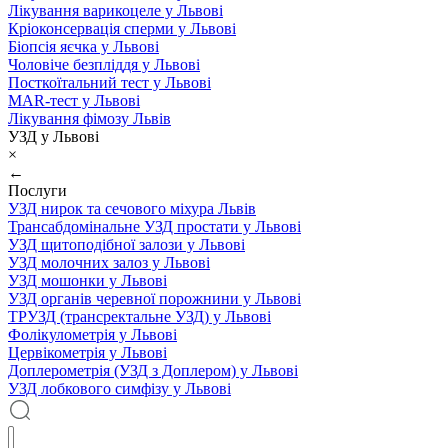
Лікування варикоцеле у Львові
Кріоконсервація сперми у Львові
Біопсія яєчка у Львові
Чоловіче безпліддя у Львові
Посткоїтальний тест у Львові
MAR-тест у Львові
Лікування фімозу Львів
УЗД у Львові
×
←
Послуги
УЗД нирок та сечового міхура Львів
Трансабдомінальне УЗД простати у Львові
УЗД щитоподібної залози у Львові
УЗД молочних залоз у Львові
УЗД мошонки у Львові
УЗД органів черевної порожнини у Львові
ТРУЗД (трансректальне УЗД) у Львові
Фолікулометрія у Львові
Цервікометрія у Львові
Доплерометрія (УЗД з Доплером) у Львові
УЗД лобкового симфізу у Львові