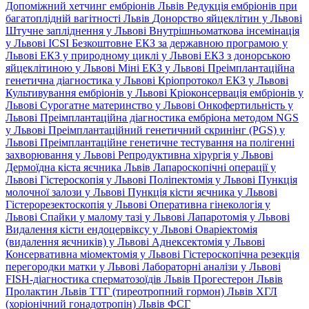
Допоміжний хетчинг ембріонів Львів
Редукція ембріонів при
багатоплідній вагітності Львів
Донорство яйцеклітин у Львові
Штучне запліднення у Львові
Внутрішньоматкова інсемінація
у Львові
ICSI
Безкоштовне ЕКЗ за державною програмою у
Львові
ЕКЗ у природному циклі у Львові
ЕКЗ з донорською
яйцеклітиною у Львові
Міні ЕКЗ у Львові
Преімплантаційна
генетична діагностика у Львові
Кріопротокол ЕКЗ у Львові
Культивування ембріонів у Львові
Кріоконсервація ембріонів у
Львові
Сурогатне материнство у Львові
Онкофертильність у
Львові
Преімплантаційна діагностика ембріона методом NGS
у Львові
Преімплантаційний генетичний скринінг (PGS) у
Львові
Преімплантаційне генетичне тестування на полігенні
захворювання у Львові
Репродуктивна хірургія у Львові
Дермоїдна кіста яєчника Львів
Лапароскопічні операції у
Львові
Гістероскопія у Львові
Поліпектомія у Львові
Пункція
молочної залози у Львові
Пункція кісти яєчника у Львові
Гістерорезектоскопія у Львові
Оперативна гінекологія у
Львові
Спайки у малому тазі у Львові
Лапаротомія у Львові
Видалення кісти ендоцервіксу у Львові
Оваріектомія
(видалення яєчників) у Львові
Аднексектомія у Львові
Консервативна міомектомія у Львові
Гістероскопічна резекція
перегородки матки у Львові
Лабораторні аналізи у Львові
FISH-діагностика сперматозоїдів Львів
Прогестерон Львів
Пролактин Львів
ТТГ (тиреотропний гормон) Львів
ХГЛ
(хоріонічний гонадотропін) Львів
ФСГ