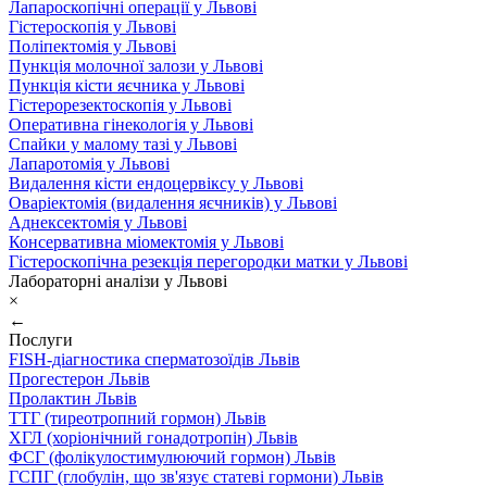
Лапароскопічні операції у Львові
Гістероскопія у Львові
Поліпектомія у Львові
Пункція молочної залози у Львові
Пункція кісти яєчника у Львові
Гістерорезектоскопія у Львові
Оперативна гінекологія у Львові
Спайки у малому тазі у Львові
Лапаротомія у Львові
Видалення кісти ендоцервіксу у Львові
Оваріектомія (видалення яєчників) у Львові
Аднексектомія у Львові
Консервативна міомектомія у Львові
Гістероскопічна резекція перегородки матки у Львові
Лабораторні аналізи у Львові
×
←
Послуги
FISH-діагностика сперматозоїдів Львів
Прогестерон Львів
Пролактин Львів
ТТГ (тиреотропний гормон) Львів
ХГЛ (хоріонічний гонадотропін) Львів
ФСГ (фолікулостимулюючий гормон) Львів
ГСПГ (глобулін, що зв'язує статеві гормони) Львів