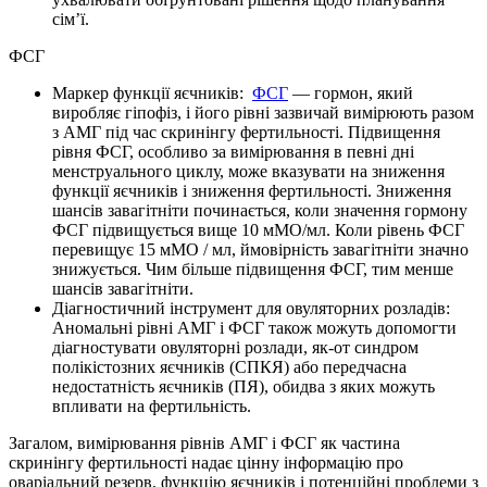
сім’ї.
ФСГ
Маркер функції яєчників:
ФСГ
— гормон, який
виробляє гіпофіз, і його рівні зазвичай вимірюють разом
з АМГ під час скринінгу фертильності. Підвищення
рівня ФСГ, особливо за вимірювання в певні дні
менструального циклу, може вказувати на зниження
функції яєчників і зниження фертильності. Зниження
шансів завагітніти починається, коли значення гормону
ФСГ підвищується вище 10 мМО/мл. Коли рівень ФСГ
перевищує 15 мМО / мл, ймовірність завагітніти значно
знижується. Чим більше підвищення ФСГ, тим менше
шансів завагітніти.
Діагностичний інструмент для овуляторних розладів:
Аномальні рівні АМГ і ФСГ також можуть допомогти
діагностувати овуляторні розлади, як-от синдром
полікістозних яєчників (СПКЯ) або передчасна
недостатність яєчників (ПЯ), обидва з яких можуть
впливати на фертильність.
Загалом, вимірювання рівнів АМГ і ФСГ як частина
скринінгу фертильності надає цінну інформацію про
оваріальний резерв, функцію яєчників і потенційні проблеми з