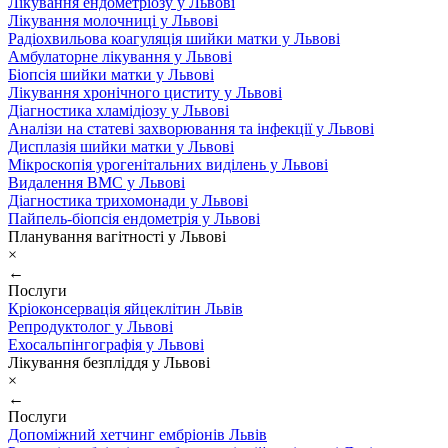
Лікування ендометріозу у Львові
Лікування молочниці у Львові
Радіохвильова коагуляція шийки матки у Львові
Амбулаторне лікування у Львові
Біопсія шийки матки у Львові
Лікування хронічного циститу у Львові
Діагностика хламідіозу у Львові
Аналізи на статеві захворювання та інфекції у Львові
Дисплазія шийки матки у Львові
Мікроскопія урогенітальних виділень у Львові
Видалення ВМС у Львові
Діагностика трихомонади у Львові
Пайпель-біопсія ендометрія у Львові
Планування вагітності у Львові
×
←
Послуги
Кріоконсервація яйцеклітин Львів
Репродуктолог у Львові
Ехосальпінгографія у Львові
Лікування безпліддя у Львові
×
←
Послуги
Допоміжний хетчинг ембріонів Львів