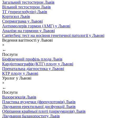
Загальний тестостерон Львів
Вільний тестостерон Львів
ТГ (тиреоглобулін) Львів
Кортизол Львів
Спермограма у Львові
Антимюлерів гормон (АМГ) у Львові
Аналізи на гормони у Львові
CarrierSeq: тест на носіння генетичної патології у Львові
Ведення вагітності у Львові
×
←
Послуги
Біофізичний профіль плода Львів
Кардіотокографія (КТГ) плоду у Львові
Пренатальна діагностика у Львові
КТР плоду у Львові
Уролог у Львові
×
←
Послуги
Вазорезекція Львів
Пластика вуздечки (френулотомія) Львів
Лікування еректильної дисфункції Львів
Обрізання крайньої плоті (циркумцизія) Львів
Лікування баланопоститу Львів