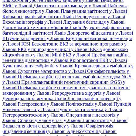
Мікроскопія урогенітальних виділень у Львові
Видалення
ВМС у Львові
Діагностика трихомонади у Львові
Пайпель-
біопсія ендометрія у Львові
Планування вагітності у Львові
Кріоконсервація яйцеклітин Львів
Репродуктолог у Львові
Ехосальпінгографія у Львові
Лікування безпліддя у Львові
Допоміжний хетчинг ембріонів Львів
Редукція ембріонів при
багатоплідній вагітності Львів
Донорство яйцеклітин у Львові
Штучне запліднення у Львові
Внутрішньоматкова інсемінація
у Львові
ICSI
Безкоштовне ЕКЗ за державною програмою у
Львові
ЕКЗ у природному циклі у Львові
ЕКЗ з донорською
яйцеклітиною у Львові
Міні ЕКЗ у Львові
Преімплантаційна
генетична діагностика у Львові
Кріопротокол ЕКЗ у Львові
Культивування ембріонів у Львові
Кріоконсервація ембріонів у
Львові
Сурогатне материнство у Львові
Онкофертильність у
Львові
Преімплантаційна діагностика ембріона методом NGS
у Львові
Преімплантаційний генетичний скринінг (PGS) у
Львові
Преімплантаційне генетичне тестування на полігенні
захворювання у Львові
Репродуктивна хірургія у Львові
Дермоїдна кіста яєчника Львів
Лапароскопічні операції у
Львові
Гістероскопія у Львові
Поліпектомія у Львові
Пункція
молочної залози у Львові
Пункція кісти яєчника у Львові
Гістерорезектоскопія у Львові
Оперативна гінекологія у
Львові
Спайки у малому тазі у Львові
Лапаротомія у Львові
Видалення кісти ендоцервіксу у Львові
Оваріектомія
(видалення яєчників) у Львові
Аднексектомія у Львові