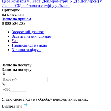
Цервікометрія у Львові
Доплерометрія (УЗД з Доплером) у
Львові
УЗД лобкового симфізу у Львові
Приходьте
на консультацію
Запис на прийом
0 800 504 205
Зворотний дзвінок
Задати питання лікарю
Чат
Підписатися на акції
Залишити відгук
Запис на послугу
Запис на послугу
Я даю свою згоду на обробку персональних даних
Відправити