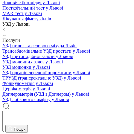
Чоловіче безпліддя у Львові
Посткоїтальний тест у Львові
MAR-тест у Львові
Лікування фімозу Львів
УЗД у Львові
×
←
Послуги
УЗД нирок та сечового міхура Львів
Трансабдомінальне УЗД простати у Львові
УЗД щитоподібної залози у Львові
УЗД молочних залоз у Львові
УЗД мошонки у Львові
УЗД органів черевної порожнини у Львові
ТРУЗД (трансректальне УЗД) у Львові
Фолікулометрія у Львові
Цервікометрія у Львові
Доплерометрія (УЗД з Доплером) у Львові
УЗД лобкового симфізу у Львові
Пошук