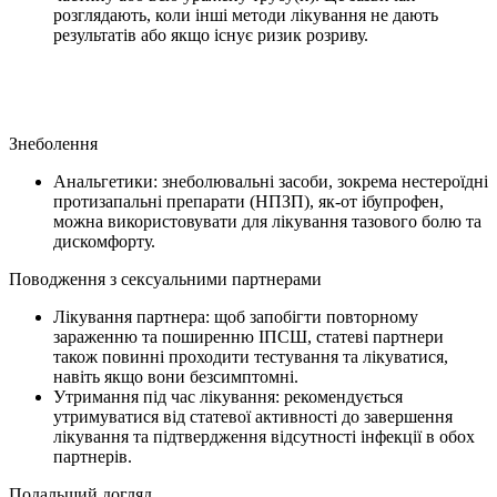
розглядають, коли інші методи лікування не дають
результатів або якщо існує ризик розриву.
Знеболення
Анальгетики: знеболювальні засоби, зокрема нестероїдні
протизапальні препарати (НПЗП), як-от ібупрофен,
можна використовувати для лікування тазового болю та
дискомфорту.
Поводження з сексуальними партнерами
Лікування партнера: щоб запобігти повторному
зараженню та поширенню ІПСШ, статеві партнери
також повинні проходити тестування та лікуватися,
навіть якщо вони безсимптомні.
Утримання під час лікування: рекомендується
утримуватися від статевої активності до завершення
лікування та підтвердження відсутності інфекції в обох
партнерів.
Подальший догляд