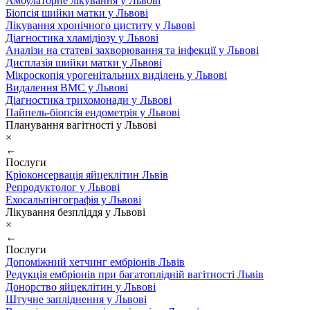
Амбулаторне лікування у Львові
Біопсія шийки матки у Львові
Лікування хронічного циститу у Львові
Діагностика хламідіозу у Львові
Аналізи на статеві захворювання та інфекції у Львові
Дисплазія шийки матки у Львові
Мікроскопія урогенітальних виділень у Львові
Видалення ВМС у Львові
Діагностика трихомонади у Львові
Пайпель-біопсія ендометрія у Львові
Планування вагітності у Львові
×
←
Послуги
Кріоконсервація яйцеклітин Львів
Репродуктолог у Львові
Ехосальпінгографія у Львові
Лікування безпліддя у Львові
×
←
Послуги
Допоміжний хетчинг ембріонів Львів
Редукція ембріонів при багатоплідній вагітності Львів
Донорство яйцеклітин у Львові
Штучне запліднення у Львові