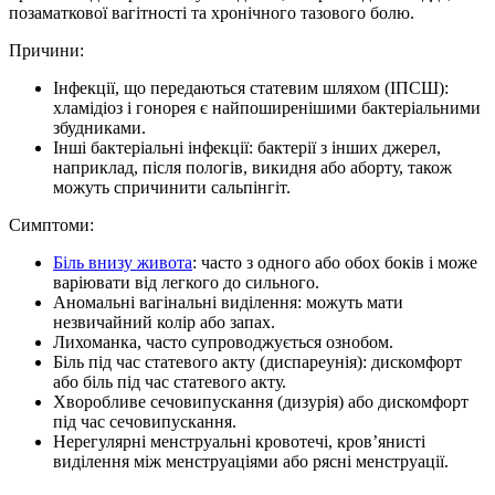
позаматкової вагітності та хронічного тазового болю.
Причини:
Інфекції, що передаються статевим шляхом (ІПСШ):
хламідіоз і гонорея є найпоширенішими бактеріальними
збудниками.
Інші бактеріальні інфекції: бактерії з інших джерел,
наприклад, після пологів, викидня або аборту, також
можуть спричинити сальпінгіт.
Симптоми:
Біль внизу живота
: часто з одного або обох боків і може
варіювати від легкого до сильного.
Аномальні вагінальні виділення: можуть мати
незвичайний колір або запах.
Лихоманка, часто супроводжується ознобом.
Біль під час статевого акту (диспареунія): дискомфорт
або біль під час статевого акту.
Хворобливе сечовипускання (дизурія) або дискомфорт
під час сечовипускання.
Нерегулярні менструальні кровотечі, кров’янисті
виділення між менструаціями або рясні менструації.