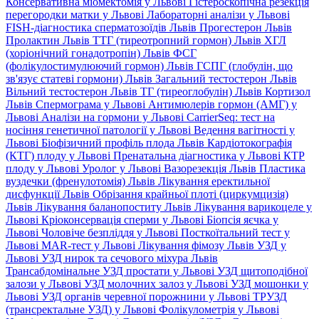
Консервативна міомектомія у Львові
Гістероскопічна резекція
перегородки матки у Львові
Лабораторні аналізи у Львові
FISH-діагностика сперматозоїдів Львів
Прогестерон Львів
Пролактин Львів
ТТГ (тиреотропний гормон) Львів
ХГЛ
(хоріонічний гонадотропін) Львів
ФСГ
(фолікулостимулюючий гормон) Львів
ГСПГ (глобулін, що
зв'язує статеві гормони) Львів
Загальний тестостерон Львів
Вільний тестостерон Львів
ТГ (тиреоглобулін) Львів
Кортизол
Львів
Спермограма у Львові
Антимюлерів гормон (АМГ) у
Львові
Аналізи на гормони у Львові
CarrierSeq: тест на
носіння генетичної патології у Львові
Ведення вагітності у
Львові
Біофізичний профіль плода Львів
Кардіотокографія
(КТГ) плоду у Львові
Пренатальна діагностика у Львові
КТР
плоду у Львові
Уролог у Львові
Вазорезекція Львів
Пластика
вуздечки (френулотомія) Львів
Лікування еректильної
дисфункції Львів
Обрізання крайньої плоті (циркумцизія)
Львів
Лікування баланопоститу Львів
Лікування варикоцеле у
Львові
Кріоконсервація сперми у Львові
Біопсія яєчка у
Львові
Чоловіче безпліддя у Львові
Посткоїтальний тест у
Львові
MAR-тест у Львові
Лікування фімозу Львів
УЗД у
Львові
УЗД нирок та сечового міхура Львів
Трансабдомінальне УЗД простати у Львові
УЗД щитоподібної
залози у Львові
УЗД молочних залоз у Львові
УЗД мошонки у
Львові
УЗД органів черевної порожнини у Львові
ТРУЗД
(трансректальне УЗД) у Львові
Фолікулометрія у Львові