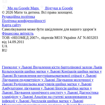
Ми на Google Maps
Відгуки в Google
© 2026 Мати та дитина. Всі права захищені.
Редакційна політика
Політика конфіденційності
Карта сайту
Самолікування може бути шкідливим для вашого здоров’я
Фінансова звітність
ТОВ «НЕОМЕД 2007», ліцензія МОЗ України АГ N.603203
від 14.09.2011
UA
RU
Гінеколог у Львові
Видалення кісти бартолінової залози Львів
Кольпоскопія шийки матки у Львові
Конізація шийки матки у
Львові
Встановлення внутрішньоматкової спіралі у Львові
Лікування ендометріозу у Львові
Лікування молочниці у
Львові
Радіохвильова коагуляція шийки матки у Львові
Амбулаторне лікування у Львові
Біопсія шийки матки у
Львові
Лікування хронічного циститу у Львові
Діагностика
хламідіозу у Львові
Аналізи на статеві захворювання та
інфекції у Львові
Дисплазія шийки матки у Львові