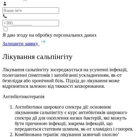
Я даю згоду на обробку персональних даних
Залишити заявку
Лікування сальпінгіту
Лікування сальпінгіту зосереджується на усуненні інфекції,
полегшенні симптомів і запобіганні ускладненням, як-от
безпліддя або хронічний біль. Підхід до лікування може
відрізнятися залежно від тяжкості захворювання.
Антибіотикотерапія
Антибіотики широкого спектра дії: основним
лікуванням сальпінгіту є курс антибіотиків широкого
спектра дії для охоплення низки бактерій, які можуть
бути причиною інфекції, зокрема інфекцій, що
передаються статевим шляхом, як-от хламідіоз і гонорея.
Комбінована терапія: лікування зазвичай охоплю’