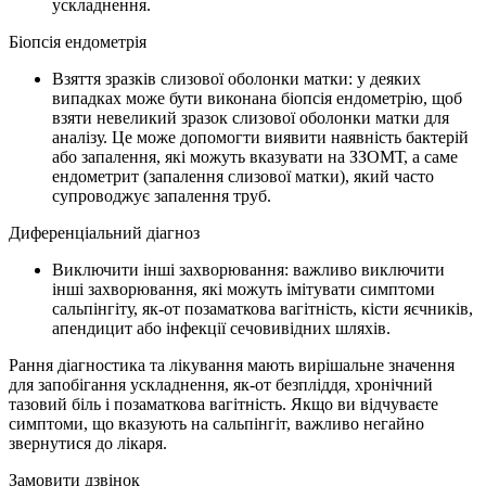
ускладнення.
Біопсія ендометрія
Взяття зразків слизової оболонки матки: у деяких
випадках може бути виконана біопсія ендометрію, щоб
взяти невеликий зразок слизової оболонки матки для
аналізу. Це може допомогти виявити наявність бактерій
або запалення, які можуть вказувати на ЗЗОМТ, а саме
ендометрит (запалення слизової матки), який часто
супроводжує запалення труб.
Диференціальний діагноз
Виключити інші захворювання: важливо виключити
інші захворювання, які можуть імітувати симптоми
сальпінгіту, як-от позаматкова вагітність, кісти яєчників,
апендицит або інфекції сечовивідних шляхів.
Рання діагностика та лікування мають вирішальне значення
для запобігання ускладнення, як-от безпліддя, хронічний
тазовий біль і позаматкова вагітність. Якщо ви відчуваєте
симптоми, що вказують на сальпінгіт, важливо негайно
звернутися до лікаря.
Замовити дзвінок