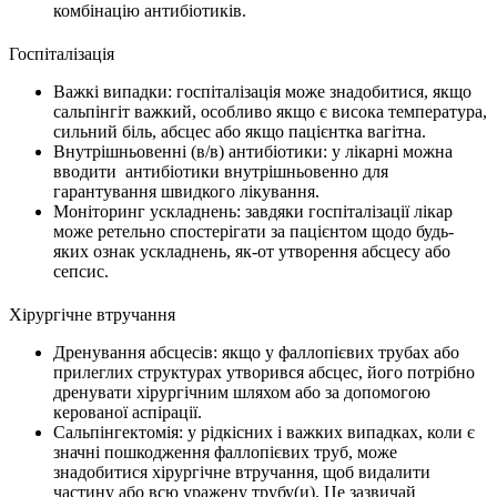
комбінацію антибіотиків.
Госпіталізація
Важкі випадки: госпіталізація може знадобитися, якщо
сальпінгіт важкий, особливо якщо є висока температура,
сильний біль, абсцес або якщо пацієнтка вагітна.
Внутрішньовенні (в/в) антибіотики: у лікарні можна
вводити антибіотики внутрішньовенно для
гарантування швидкого лікування.
Моніторинг ускладнень: завдяки госпіталізації лікар
може ретельно спостерігати за пацієнтом щодо будь-
яких ознак ускладнень, як-от утворення абсцесу або
сепсис.
Хірургічне втручання
Дренування абсцесів: якщо у фаллопієвих трубах або
прилеглих структурах утворився абсцес, його потрібно
дренувати хірургічним шляхом або за допомогою
керованої аспірації.
Сальпінгектомія: у рідкісних і важких випадках, коли є
значні пошкодження фаллопієвих труб, може
знадобитися хірургічне втручання, щоб видалити
частину або всю уражену трубу(и). Це зазвичай