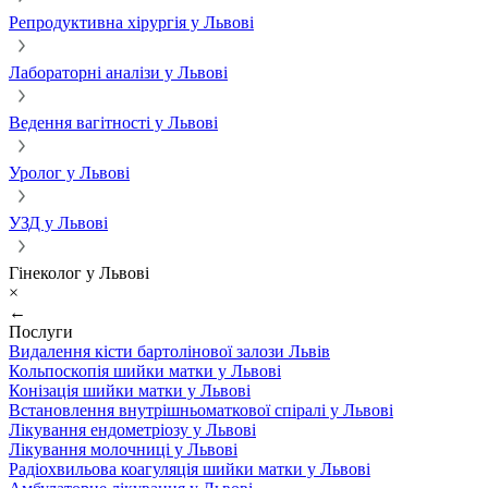
Репродуктивна хірургія у Львові
Лабораторні аналізи у Львові
Ведення вагітності у Львові
Уролог у Львові
УЗД у Львові
Гінеколог у Львові
×
←
Послуги
Видалення кісти бартолінової залози Львів
Кольпоскопія шийки матки у Львові
Конізація шийки матки у Львові
Встановлення внутрішньоматкової спіралі у Львові
Лікування ендометріозу у Львові
Лікування молочниці у Львові
Радіохвильова коагуляція шийки матки у Львові