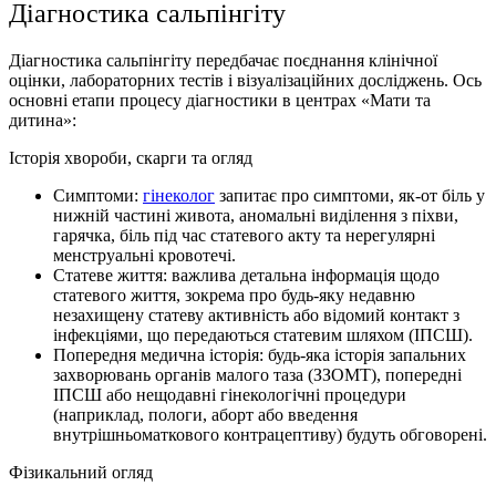
Діагностика сальпінгіту
Діагностика сальпінгіту передбачає поєднання клінічної
оцінки, лабораторних тестів і візуалізаційних досліджень. Ось
основні етапи процесу діагностики в центрах «Мати та
дитина»:
Історія хвороби, скарги та огляд
Симптоми:
гінеколог
запитає про симптоми, як-от біль у
нижній частині живота, аномальні виділення з піхви,
гарячка, біль під час статевого акту та нерегулярні
менструальні кровотечі.
Статеве життя: важлива детальна інформація щодо
статевого життя, зокрема про будь-яку недавню
незахищену статеву активність або відомий контакт з
інфекціями, що передаються статевим шляхом (ІПСШ).
Попередня медична історія: будь-яка історія запальних
захворювань органів малого таза (ЗЗОМТ), попередні
ІПСШ або нещодавні гінекологічні процедури
(наприклад, пологи, аборт або введення
внутрішньоматкового контрацептиву) будуть обговорені.
Фізикальний огляд