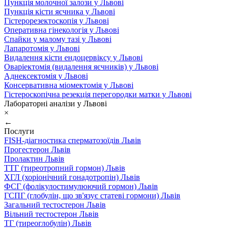
Пункція молочної залози у Львові
Пункція кісти яєчника у Львові
Гістерорезектоскопія у Львові
Оперативна гінекологія у Львові
Спайки у малому тазі у Львові
Лапаротомія у Львові
Видалення кісти ендоцервіксу у Львові
Оваріектомія (видалення яєчників) у Львові
Аднексектомія у Львові
Консервативна міомектомія у Львові
Гістероскопічна резекція перегородки матки у Львові
Лабораторні аналізи у Львові
×
←
Послуги
FISH-діагностика сперматозоїдів Львів
Прогестерон Львів
Пролактин Львів
ТТГ (тиреотропний гормон) Львів
ХГЛ (хоріонічний гонадотропін) Львів
ФСГ (фолікулостимулюючий гормон) Львів
ГСПГ (глобулін, що зв'язує статеві гормони) Львів
Загальний тестостерон Львів
Вільний тестостерон Львів
ТГ (тиреоглобулін) Львів