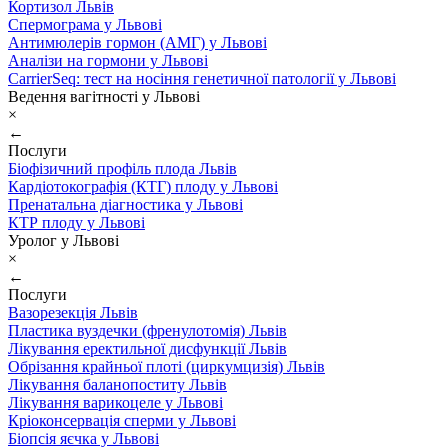
Кортизол Львів
Спермограма у Львові
Антимюлерів гормон (АМГ) у Львові
Аналізи на гормони у Львові
CarrierSeq: тест на носіння генетичної патології у Львові
Ведення вагітності у Львові
×
←
Послуги
Біофізичний профіль плода Львів
Кардіотокографія (КТГ) плоду у Львові
Пренатальна діагностика у Львові
КТР плоду у Львові
Уролог у Львові
×
←
Послуги
Вазорезекція Львів
Пластика вуздечки (френулотомія) Львів
Лікування еректильної дисфункції Львів
Обрізання крайньої плоті (циркумцизія) Львів
Лікування баланопоститу Львів
Лікування варикоцеле у Львові
Кріоконсервація сперми у Львові
Біопсія яєчка у Львові