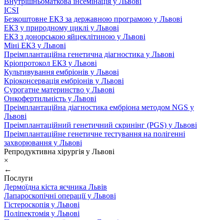
Внутрішньоматкова інсемінація у Львові
ICSI
Безкоштовне ЕКЗ за державною програмою у Львові
ЕКЗ у природному циклі у Львові
ЕКЗ з донорською яйцеклітиною у Львові
Міні ЕКЗ у Львові
Преімплантаційна генетична діагностика у Львові
Кріопротокол ЕКЗ у Львові
Культивування ембріонів у Львові
Кріоконсервація ембріонів у Львові
Сурогатне материнство у Львові
Онкофертильність у Львові
Преімплантаційна діагностика ембріона методом NGS у
Львові
Преімплантаційний генетичний скринінг (PGS) у Львові
Преімплантаційне генетичне тестування на полігенні
захворювання у Львові
Репродуктивна хірургія у Львові
×
←
Послуги
Дермоїдна кіста яєчника Львів
Лапароскопічні операції у Львові
Гістероскопія у Львові
Поліпектомія у Львові