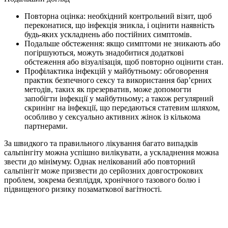
Повторна оцінка: необхідний контрольний візит, щоб
переконатися, що інфекція зникла, і оцінити наявність
будь-яких ускладнень або постійних симптомів.
Подальше обстеження: якщо симптоми не зникають або
погіршуються, можуть знадобитися додаткові
обстеження або візуалізація, щоб повторно оцінити стан.
Профілактика інфекцій у майбутньому: обговорення
практик безпечного сексу та використання бар’єрних
методів, таких як презерватив, може допомогти
запобігти інфекції у майбутньому; а також регулярний
скринінг на інфекції, що передаються статевим шляхом,
особливо у сексуально активних жінок із кількома
партнерами.
За швидкого та правильного лікування багато випадків
сальпінгіту можна успішно вилікувати, а ускладнення можна
звести до мінімуму. Однак нелікований або повторний
сальпінгіт може призвести до серйозних довгострокових
проблем, зокрема безпліддя, хронічного тазового болю і
підвищеного ризику позаматкової вагітності.