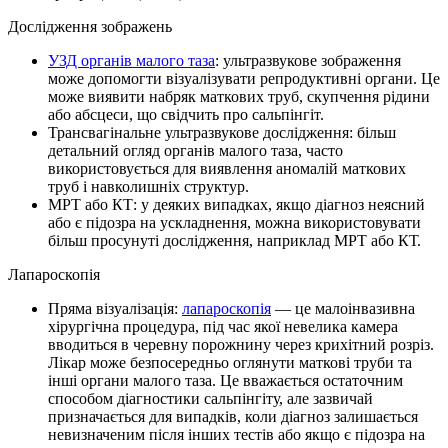
Дослідження зображень
УЗД органів малого таза
: ультразвукове зображення
може допомогти візуалізувати репродуктивні органи. Це
може виявити набряк маткових труб, скупчення рідини
або абсцеси, що свідчить про сальпінгіт.
Трансвагінальне ультразвукове дослідження: більш
детальний огляд органів малого таза, часто
використовується для виявлення аномалій маткових
труб і навколишніх структур.
МРТ або КТ: у деяких випадках, якщо діагноз неясний
або є підозра на ускладнення, можна використовувати
більш просунуті дослідження, наприклад МРТ або КТ.
Лапароскопія
Пряма візуалізація:
лапароскопія
— це малоінвазивна
хірургічна процедура, під час якої невелика камера
вводиться в черевну порожнину через крихітний розріз.
Лікар може безпосередньо оглянути маткові труби та
інші органи малого таза. Це вважається остаточним
способом діагностики сальпінгіту, але зазвичай
призначається для випадків, коли діагноз залишається
невизначеним після інших тестів або якщо є підозра на