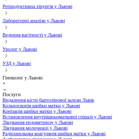
Репродуктивна хірургія у Львові
Лабораторні аналізи у Львові
Ведення вагітності у Львові
Уролог у Львові
УЗД у Львові
Гінеколог у Львові
×
←
Послуги
Видалення кісти бартолінової залози Львів
Кольпоскопія шийки матки у Львові
Конізація шийки матки у Львові
Встановлення внутрішньоматкової спіралі у Львові
Лікування ендометріозу у Львові
Лікування молочниці у Львові
Радіохвильова коагуляція шийки матки у Львові