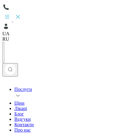
UA
RU
Послуги
Ціни
Лікарі
Блог
Відгуки
Контакти
Про нас