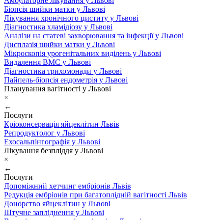
Амбулаторне лікування у Львові
Біопсія шийки матки у Львові
Лікування хронічного циститу у Львові
Діагностика хламідіозу у Львові
Аналізи на статеві захворювання та інфекції у Львові
Дисплазія шийки матки у Львові
Мікроскопія урогенітальних виділень у Львові
Видалення ВМС у Львові
Діагностика трихомонади у Львові
Пайпель-біопсія ендометрія у Львові
Планування вагітності у Львові
×
←
Послуги
Кріоконсервація яйцеклітин Львів
Репродуктолог у Львові
Ехосальпінгографія у Львові
Лікування безпліддя у Львові
×
←
Послуги
Допоміжний хетчинг ембріонів Львів
Редукція ембріонів при багатоплідній вагітності Львів
Донорство яйцеклітин у Львові
Штучне запліднення у Львові