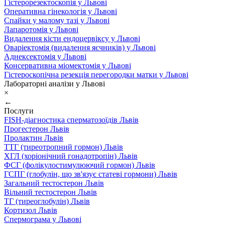
Гістерорезектоскопія у Львові
Оперативна гінекологія у Львові
Спайки у малому тазі у Львові
Лапаротомія у Львові
Видалення кісти ендоцервіксу у Львові
Оваріектомія (видалення яєчників) у Львові
Аднексектомія у Львові
Консервативна міомектомія у Львові
Гістероскопічна резекція перегородки матки у Львові
Лабораторні аналізи у Львові
×
←
Послуги
FISH-діагностика сперматозоїдів Львів
Прогестерон Львів
Пролактин Львів
ТТГ (тиреотропний гормон) Львів
ХГЛ (хоріонічний гонадотропін) Львів
ФСГ (фолікулостимулюючий гормон) Львів
ГСПГ (глобулін, що зв'язує статеві гормони) Львів
Загальний тестостерон Львів
Вільний тестостерон Львів
ТГ (тиреоглобулін) Львів
Кортизол Львів
Спермограма у Львові