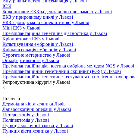
Внутрішньоматкова інсемінація у Львові
ICSI
Безкоштовне ЕКЗ за державною програмою у Львові
ЕКЗ у природному циклі у Львові
ЕКЗ з донорською яйцеклітиною у Львові
Міні ЕКЗ у Львові
Преімплантаційна генетична діагностика у Львові
Кріопротокол ЕКЗ у Львові
Культивування ембріонів у Львові
Кріоконсервація ембріонів у Львові
Сурогатне материнство у Львові
Онкофертильність у Львові
Преімплантаційна діагностика ембріона методом NGS у Львові
Преімплантаційний генетичний скринінг (PGS) у Львові
Преімплантаційне генетичне тестування на полігенні захворюв
Репродуктивна хірургія у Львові
×
←
Послуги
Дермоїдна кіста яєчника Львів
Лапароскопічні операції у Львові
Гістероскопія у Львові
Поліпектомія у Львові
Пункція молочної залози у Львові
Пункція кісти яєчника у Львові