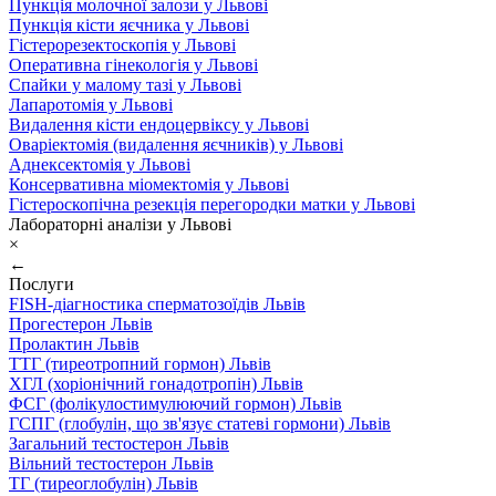
Пункція молочної залози у Львові
Пункція кісти яєчника у Львові
Гістерорезектоскопія у Львові
Оперативна гінекологія у Львові
Спайки у малому тазі у Львові
Лапаротомія у Львові
Видалення кісти ендоцервіксу у Львові
Оваріектомія (видалення яєчників) у Львові
Аднексектомія у Львові
Консервативна міомектомія у Львові
Гістероскопічна резекція перегородки матки у Львові
Лабораторні аналізи у Львові
×
←
Послуги
FISH-діагностика сперматозоїдів Львів
Прогестерон Львів
Пролактин Львів
ТТГ (тиреотропний гормон) Львів
ХГЛ (хоріонічний гонадотропін) Львів
ФСГ (фолікулостимулюючий гормон) Львів
ГСПГ (глобулін, що зв'язує статеві гормони) Львів
Загальний тестостерон Львів
Вільний тестостерон Львів
ТГ (тиреоглобулін) Львів