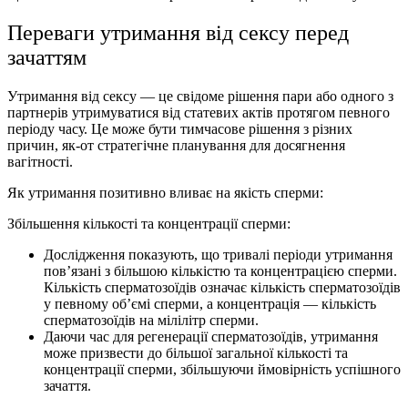
Переваги утримання від сексу перед
зачаттям
Утримання від сексу — це свідоме рішення пари або одного з
партнерів утримуватися від статевих актів протягом певного
періоду часу. Це може бути тимчасове рішення з різних
причин, як-от стратегічне планування для досягнення
вагітності.
Як утримання позитивно вливає на якість сперми:
Збільшення кількості та концентрації сперми:
Дослідження показують, що тривалі періоди утримання
пов’язані з більшою кількістю та концентрацією сперми.
Кількість сперматозоїдів означає кількість сперматозоїдів
у певному об’ємі сперми, а концентрація — кількість
сперматозоїдів на мілілітр сперми.
Даючи час для регенерації сперматозоїдів, утримання
може призвести до більшої загальної кількості та
концентрації сперми, збільшуючи ймовірність успішного
зачаття.