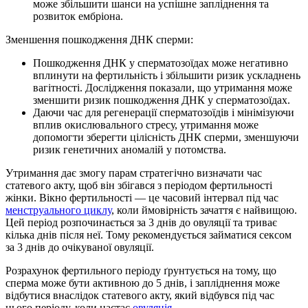
може збільшити шанси на успішне запліднення та
розвиток ембріона.
Зменшення пошкодження ДНК сперми:
Пошкодження ДНК у сперматозоїдах може негативно
вплинути на фертильність і збільшити ризик ускладнень
вагітності. Дослідження показали, що утримання може
зменшити ризик пошкодження ДНК у сперматозоїдах.
Даючи час для регенерації сперматозоїдів і мінімізуючи
вплив окислювального стресу, утримання може
допомогти зберегти цілісність ДНК сперми, зменшуючи
ризик генетичних аномалій у потомства.
Утримання дає змогу парам стратегічно визначати час
статевого акту, щоб він збігався з періодом фертильності
жінки. Вікно фертильності — це часовий інтервал під час
менструального циклу
, коли ймовірність зачаття є найвищою.
Цей період розпочинається за 3 днів до овуляції та триває
кілька днів після неї. Тому рекомендується займатися сексом
за 3 днів до очікуваної овуляції.
Розрахунок фертильного періоду ґрунтується на тому, що
сперма може бути активною до 5 днів, і запліднення може
відбутися внаслідок статевого акту, який відбувся під час
цього періоду, коли настає
овуляція
.