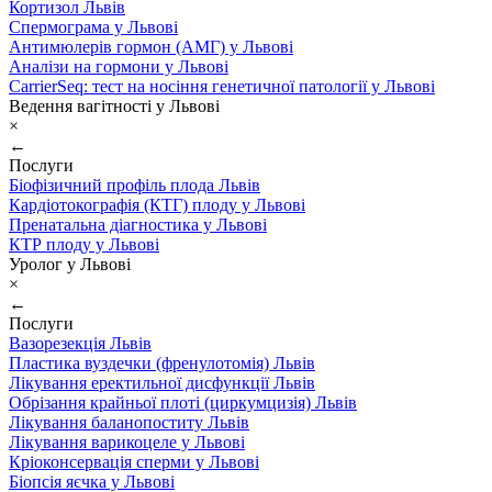
Кортизол Львів
Спермограма у Львові
Антимюлерів гормон (АМГ) у Львові
Аналізи на гормони у Львові
CarrierSeq: тест на носіння генетичної патології у Львові
Ведення вагітності у Львові
×
←
Послуги
Біофізичний профіль плода Львів
Кардіотокографія (КТГ) плоду у Львові
Пренатальна діагностика у Львові
КТР плоду у Львові
Уролог у Львові
×
←
Послуги
Вазорезекція Львів
Пластика вуздечки (френулотомія) Львів
Лікування еректильної дисфункції Львів
Обрізання крайньої плоті (циркумцизія) Львів
Лікування баланопоститу Львів
Лікування варикоцеле у Львові
Кріоконсервація сперми у Львові
Біопсія яєчка у Львові