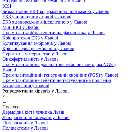
Внутрішньоматкова інсемінація у Львові
ICSI
Безкоштовне ЕКЗ за державною програмою у Львові
ЕКЗ у природному циклі у Львові
ЕКЗ з донорською яйцеклітиною у Львові
Міні ЕКЗ у Львові
Преімплантаційна генетична діагностика у Львові
Кріопротокол ЕКЗ у Львові
Культивування ембріонів у Львові
Кріоконсервація ембріонів у Львові
Сурогатне материнство у Львові
Онкофертильність у Львові
Преімплантаційна діагностика ембріона методом NGS у
Львові
Преімплантаційний генетичний скринінг (PGS) у Львові
Преімплантаційне генетичне тестування на полігенні
захворювання у Львові
Репродуктивна хірургія у Львові
×
←
Послуги
Дермоїдна кіста яєчника Львів
Лапароскопічні операції у Львові
Гістероскопія у Львові
Поліпектомія у Львові