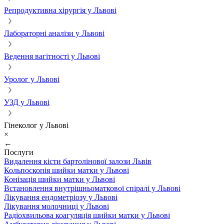
Репродуктивна хірургія у Львові
Лабораторні аналізи у Львові
Ведення вагітності у Львові
Уролог у Львові
УЗД у Львові
Гінеколог у Львові
×
←
Послуги
Видалення кісти бартолінової залози Львів
Кольпоскопія шийки матки у Львові
Конізація шийки матки у Львові
Встановлення внутрішньоматкової спіралі у Львові
Лікування ендометріозу у Львові
Лікування молочниці у Львові
Радіохвильова коагуляція шийки матки у Львові