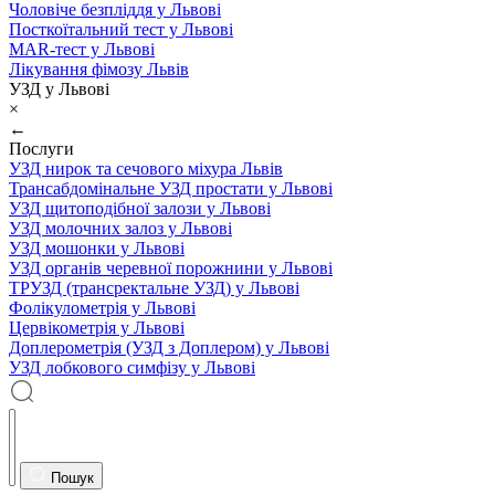
Чоловіче безпліддя у Львові
Посткоїтальний тест у Львові
MAR-тест у Львові
Лікування фімозу Львів
УЗД у Львові
×
←
Послуги
УЗД нирок та сечового міхура Львів
Трансабдомінальне УЗД простати у Львові
УЗД щитоподібної залози у Львові
УЗД молочних залоз у Львові
УЗД мошонки у Львові
УЗД органів черевної порожнини у Львові
ТРУЗД (трансректальне УЗД) у Львові
Фолікулометрія у Львові
Цервікометрія у Львові
Доплерометрія (УЗД з Доплером) у Львові
УЗД лобкового симфізу у Львові
Пошук