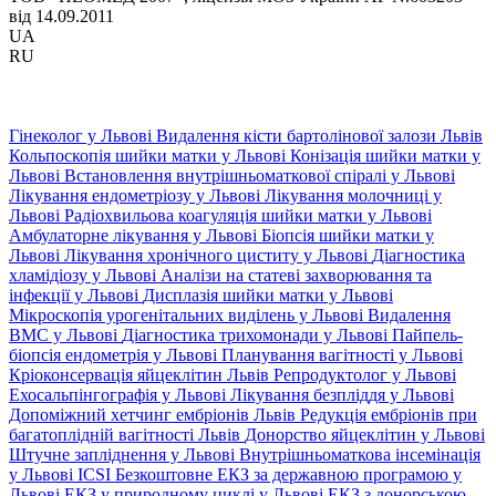
від 14.09.2011
UA
RU
Гінеколог у Львові
Видалення кісти бартолінової залози Львів
Кольпоскопія шийки матки у Львові
Конізація шийки матки у
Львові
Встановлення внутрішньоматкової спіралі у Львові
Лікування ендометріозу у Львові
Лікування молочниці у
Львові
Радіохвильова коагуляція шийки матки у Львові
Амбулаторне лікування у Львові
Біопсія шийки матки у
Львові
Лікування хронічного циститу у Львові
Діагностика
хламідіозу у Львові
Аналізи на статеві захворювання та
інфекції у Львові
Дисплазія шийки матки у Львові
Мікроскопія урогенітальних виділень у Львові
Видалення
ВМС у Львові
Діагностика трихомонади у Львові
Пайпель-
біопсія ендометрія у Львові
Планування вагітності у Львові
Кріоконсервація яйцеклітин Львів
Репродуктолог у Львові
Ехосальпінгографія у Львові
Лікування безпліддя у Львові
Допоміжний хетчинг ембріонів Львів
Редукція ембріонів при
багатоплідній вагітності Львів
Донорство яйцеклітин у Львові
Штучне запліднення у Львові
Внутрішньоматкова інсемінація
у Львові
ICSI
Безкоштовне ЕКЗ за державною програмою у
Львові
ЕКЗ у природному циклі у Львові
ЕКЗ з донорською