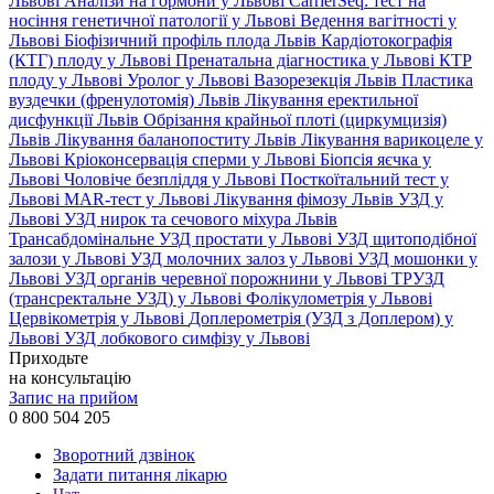
Львові
Аналізи на гормони у Львові
CarrierSeq: тест на
носіння генетичної патології у Львові
Ведення вагітності у
Львові
Біофізичний профіль плода Львів
Кардіотокографія
(КТГ) плоду у Львові
Пренатальна діагностика у Львові
КТР
плоду у Львові
Уролог у Львові
Вазорезекція Львів
Пластика
вуздечки (френулотомія) Львів
Лікування еректильної
дисфункції Львів
Обрізання крайньої плоті (циркумцизія)
Львів
Лікування баланопоститу Львів
Лікування варикоцеле у
Львові
Кріоконсервація сперми у Львові
Біопсія яєчка у
Львові
Чоловіче безпліддя у Львові
Посткоїтальний тест у
Львові
MAR-тест у Львові
Лікування фімозу Львів
УЗД у
Львові
УЗД нирок та сечового міхура Львів
Трансабдомінальне УЗД простати у Львові
УЗД щитоподібної
залози у Львові
УЗД молочних залоз у Львові
УЗД мошонки у
Львові
УЗД органів черевної порожнини у Львові
ТРУЗД
(трансректальне УЗД) у Львові
Фолікулометрія у Львові
Цервікометрія у Львові
Доплерометрія (УЗД з Доплером) у
Львові
УЗД лобкового симфізу у Львові
Приходьте
на консультацію
Запис на прийом
0 800 504 205
Зворотний дзвінок
Задати питання лікарю