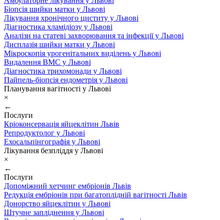
Амбулаторне лікування у Львові
Біопсія шийки матки у Львові
Лікування хронічного циститу у Львові
Діагностика хламідіозу у Львові
Аналізи на статеві захворювання та інфекції у Львові
Дисплазія шийки матки у Львові
Мікроскопія урогенітальних виділень у Львові
Видалення ВМС у Львові
Діагностика трихомонади у Львові
Пайпель-біопсія ендометрія у Львові
Планування вагітності у Львові
×
←
Послуги
Кріоконсервація яйцеклітин Львів
Репродуктолог у Львові
Ехосальпінгографія у Львові
Лікування безпліддя у Львові
×
←
Послуги
Допоміжний хетчинг ембріонів Львів
Редукція ембріонів при багатоплідній вагітності Львів
Донорство яйцеклітин у Львові
Штучне запліднення у Львові