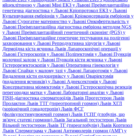
яйцеклітиною у Львові
Міні ЕКЗ у Львові
Преімплантаційна
генетична діагностика у Львові
Кріопротокол ЕКЗ у Львові
Культивування ембріонів у Львові
Кріоконсервація ембріонів у
Львові
Сурогатне материнство у Львові
Онкофертильність у
Львові
Преімплантаційна діагностика ембріона методом NGS
у Львові
Преімплантаційний генетичний скринінг (PGS) у
Львові
Преімплантаційне генетичне тестування на полігенні
захворювання у Львові
Репродуктивна хірургія у Львові
Дермоїдна кіста яєчника Львів
Лапароскопічні операції у
Львові
Гістероскопія у Львові
Поліпектомія у Львові
Пункція
молочної залози у Львові
Пункція кісти яєчника у Львові
Гістерорезектоскопія у Львові
Оперативна гінекологія у
Львові
Спайки у малому тазі у Львові
Лапаротомія у Львові
Видалення кісти ендоцервіксу у Львові
Оваріектомія
(видалення яєчників) у Львові
Аднексектомія у Львові
Консервативна міомектомія у Львові
Гістероскопічна резекція
перегородки матки у Львові
Лабораторні аналізи у Львові
FISH-діагностика сперматозоїдів Львів
Прогестерон Львів
Пролактин Львів
ТТГ (тиреотропний гормон) Львів
ХГЛ
(хоріонічний гонадотропін) Львів
ФСГ
(фолікулостимулюючий гормон) Львів
ГСПГ (глобулін, що
зв'язує статеві гормони) Львів
Загальний тестостерон Львів
Вільний тестостерон Львів
ТГ (тиреоглобулін) Львів
Кортизол
Львів
Спермограма у Львові
Антимюлерів гормон (АМГ) у