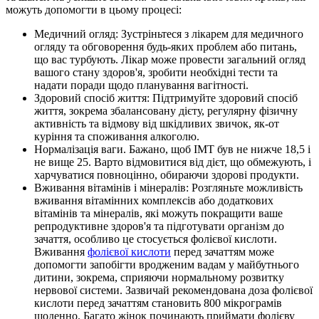
можуть допомогти в цьому процесі:
Медичний огляд: Зустріньтеся з лікарем для медичного
огляду та обговорення будь-яких проблем або питань,
що вас турбують. Лікар може провести загальний огляд
вашого стану здоров'я, зробити необхідні тести та
надати поради щодо планування вагітності.
Здоровий спосіб життя: Підтримуйте здоровий спосіб
життя, зокрема збалансовану дієту, регулярну фізичну
активність та відмову від шкідливих звичок, як-от
куріння та споживання алкоголю.
Нормалізація ваги. Бажано, щоб ІМТ був не нижче 18,5 і
не вище 25. Варто відмовитися від дієт, що обмежують, і
харчуватися повноцінно, обираючи здорові продукти.
Вживання вітамінів і мінералів: Розгляньте можливість
вживання вітамінних комплексів або додаткових
вітамінів та мінералів, які можуть покращити ваше
репродуктивне здоров'я та підготувати організм до
зачаття, особливо це стосується фолієвої кислоти.
Вживання
фолієвої кислоти
перед зачаттям може
допомогти запобігти вродженим вадам у майбутнього
дитини, зокрема, сприяючи нормальному розвитку
нервової системи. Зазвичай рекомендована доза фолієвої
кислоти перед зачаттям становить 800 мікрограмів
щоденно. Багато жінок починають приймати фолієву