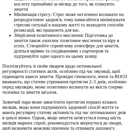
кислоту принаймні за місяць до того, як планують
зачаття
Мінімізація стресу: Стрес може негативно впливати на
репродуктивне здоров'я, тому намагайтеся мінімізувати
стресові ситуації в вашому житті та знаходити способи
релаксації, які працюють для вас.
Зберігання позитивного мислення: Підготовка до
зачаття також охоплює позитивне мислення та віру в
успіх. Створюйте сприятливу атмосферу для зачаття,
діліться мріями та сподіваннями з партнером та
підтримуйте одне одного на цьому шляху.
Поспілкуйтесь зі своїм лікарем щодо оптимальної
регулярності статевих актів, особливо під час овуляції, щоб
підвищити шанси зачаття. Провідні гінекологи, вчені та ВООЗ
вважають, що статеве утримання протягом 2–5 днів, особливо
перед овуляцію, може позитивно вплинути на якість сперми
чоловіка та зачаття загалом.
Зазвичай пара може завагітніти протягом перших кількох
місяців, якщо вони підтримують здоровий спосіб життя та
мають регулярну статеву активність під час оптимальних днів
в циклі жінки. Однак, якщо зачаття затягується понад шість
місяців марних спроб, рекомендується звернутися до лікаря,
щоб визначити можливі причини та отримати допомогу.