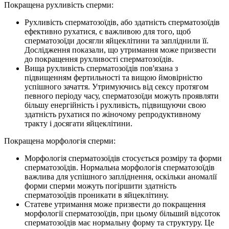
Покращена рухливість сперми:
Рухливість сперматозоїдів, або здатність сперматозоїдів
ефективно рухатися, є важливою для того, щоб
сперматозоїди досягли яйцеклітини та запліднили її.
Дослідження показали, що утримання може призвести
до покращення рухливості сперматозоїдів.
Вища рухливість сперматозоїдів пов'язана з
підвищенням фертильності та вищою ймовірністю
успішного зачаття. Утримуючись від сексу протягом
певного періоду часу, сперматозоїди можуть проявляти
більшу енергійність і рухливість, підвищуючи свою
здатність рухатися по жіночому репродуктивному
тракту і досягати яйцеклітини.
Покращена морфологія сперми:
Морфологія сперматозоїдів стосується розміру та форми
сперматозоїдів. Нормальна морфологія сперматозоїдів
важлива для успішного запліднення, оскільки аномалії
форми сперми можуть погіршити здатність
сперматозоїдів проникати в яйцеклітину.
Статеве утримання може призвести до покращення
морфології сперматозоїдів, при цьому більший відсоток
сперматозоїдів має нормальну форму та структуру. Це