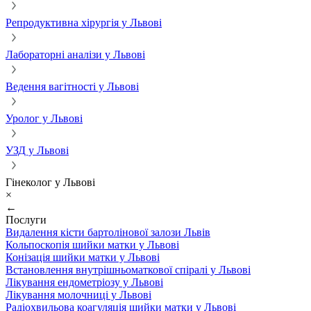
Репродуктивна хірургія у Львові
Лабораторні аналізи у Львові
Ведення вагітності у Львові
Уролог у Львові
УЗД у Львові
Гінеколог у Львові
×
←
Послуги
Видалення кісти бартолінової залози Львів
Кольпоскопія шийки матки у Львові
Конізація шийки матки у Львові
Встановлення внутрішньоматкової спіралі у Львові
Лікування ендометріозу у Львові
Лікування молочниці у Львові
Радіохвильова коагуляція шийки матки у Львові