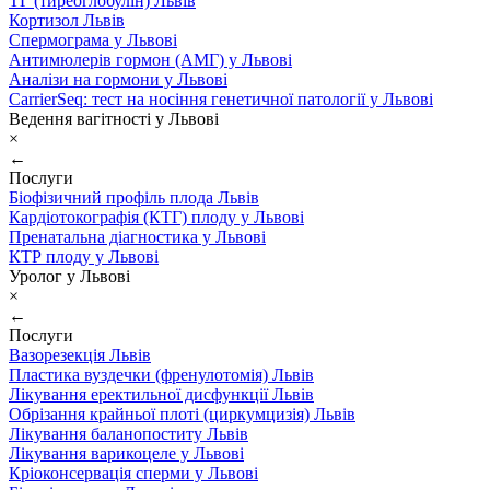
ТГ (тиреоглобулін) Львів
Кортизол Львів
Спермограма у Львові
Антимюлерів гормон (АМГ) у Львові
Аналізи на гормони у Львові
CarrierSeq: тест на носіння генетичної патології у Львові
Ведення вагітності у Львові
×
←
Послуги
Біофізичний профіль плода Львів
Кардіотокографія (КТГ) плоду у Львові
Пренатальна діагностика у Львові
КТР плоду у Львові
Уролог у Львові
×
←
Послуги
Вазорезекція Львів
Пластика вуздечки (френулотомія) Львів
Лікування еректильної дисфункції Львів
Обрізання крайньої плоті (циркумцизія) Львів
Лікування баланопоститу Львів
Лікування варикоцеле у Львові
Кріоконсервація сперми у Львові