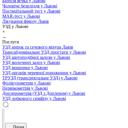
Біопсія яєчка у Львові
Чоловіче безпліддя у Львові
Посткоїтальний тест у Львові
MAR-тест у Львові
Лікування фімозу Львів
УЗД у Львові
×
←
Послуги
УЗД нирок та сечового міхура Львів
Трансабдомінальне УЗД простати у Львові
УЗД щитоподібної залози у Львові
УЗД молочних залоз у Львові
УЗД мошонки у Львові
УЗД органів черевної порожнини у Львові
ТРУЗД (трансректальне УЗД) у Львові
Фолікулометрія у Львові
Цервікометрія у Львові
Доплерометрія (УЗД з Доплером) у Львові
УЗД лобкового симфізу у Львові
Пошук