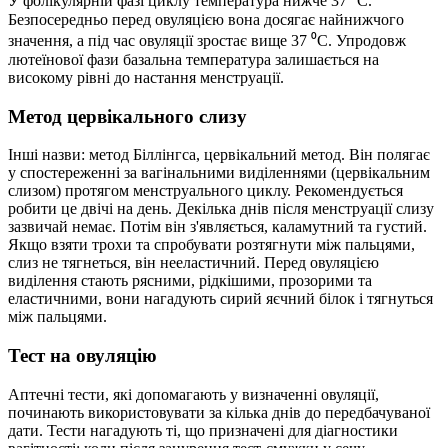
У фолікулярній фазі циклу температура нижче 37 ⁰С.
Безпосередньо перед овуляцією вона досягає найнижчого
значення, а під час овуляції зростає вище 37 ⁰С. Упродовж
лютеїнової фази базальна температура залишається на
високому рівні до настання менструації.
Метод цервікального слизу
Інші назви: метод Біллінгса, цервікальний метод. Він полягає
у спостереженні за вагінальними виділеннями (цервікальним
слизом) протягом менструального циклу. Рекомендується
робити це двічі на день. Декілька днів після менструації слизу
зазвичай немає. Потім він з'являється, каламутний та густий.
Якщо взяти трохи та спробувати розтягнути між пальцями,
слиз не тягнеться, він нееластичний. Перед овуляцією
виділення стають рясними, рідкішими, прозорими та
еластичними, вони нагадують сирий яєчний білок і тягнуться
між пальцями.
Тест на овуляцію
Аптечні тести, які допомагають у визначенні овуляції,
починають використовувати за кілька днів до передбачуваної
дати. Тести нагадують ті, що призначені для діагностики