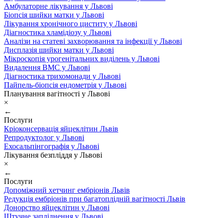
Амбулаторне лікування у Львові
Біопсія шийки матки у Львові
Лікування хронічного циститу у Львові
Діагностика хламідіозу у Львові
Аналізи на статеві захворювання та інфекції у Львові
Дисплазія шийки матки у Львові
Мікроскопія урогенітальних виділень у Львові
Видалення ВМС у Львові
Діагностика трихомонади у Львові
Пайпель-біопсія ендометрія у Львові
Планування вагітності у Львові
×
←
Послуги
Кріоконсервація яйцеклітин Львів
Репродуктолог у Львові
Ехосальпінгографія у Львові
Лікування безпліддя у Львові
×
←
Послуги
Допоміжний хетчинг ембріонів Львів
Редукція ембріонів при багатоплідній вагітності Львів
Донорство яйцеклітин у Львові
Штучне запліднення у Львові