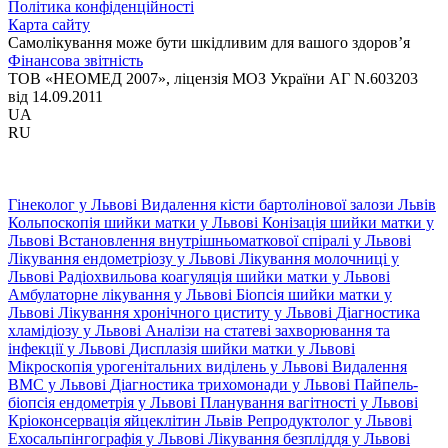
Політика конфіденційності
Карта сайту
Самолікування може бути шкідливим для вашого здоров’я
Фінансова звітність
ТОВ «НЕОМЕД 2007», ліцензія МОЗ України АГ N.603203
від 14.09.2011
UA
RU
Гінеколог у Львові
Видалення кісти бартолінової залози Львів
Кольпоскопія шийки матки у Львові
Конізація шийки матки у
Львові
Встановлення внутрішньоматкової спіралі у Львові
Лікування ендометріозу у Львові
Лікування молочниці у
Львові
Радіохвильова коагуляція шийки матки у Львові
Амбулаторне лікування у Львові
Біопсія шийки матки у
Львові
Лікування хронічного циститу у Львові
Діагностика
хламідіозу у Львові
Аналізи на статеві захворювання та
інфекції у Львові
Дисплазія шийки матки у Львові
Мікроскопія урогенітальних виділень у Львові
Видалення
ВМС у Львові
Діагностика трихомонади у Львові
Пайпель-
біопсія ендометрія у Львові
Планування вагітності у Львові
Кріоконсервація яйцеклітин Львів
Репродуктолог у Львові
Ехосальпінгографія у Львові
Лікування безпліддя у Львові