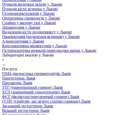
Пункція молочної залози у Львові
Пункція кісти яєчника у Львові
Гістерорезектоскопія у Львові
Оперативна гінекологія у Львові
Спайки у малому тазі у Львові
Лапаротомія у Львові
Видалення кісти ендоцервіксу у Львові
Оваріектомія (видалення яєчників) у Львові
Аднексектомія у Львові
Консервативна міомектомія у Львові
Гістероскопічна резекція перегородки матки у Львові
Лабораторні аналізи у Львові
×
←
Послуги
FISH-діагностика сперматозоїдів Львів
Прогестерон Львів
Пролактин Львів
ТТГ (тиреотропний гормон) Львів
ХГЛ (хоріонічний гонадотропін) Львів
ФСГ (фолікулостимулюючий гормон) Львів
ГСПГ (глобулін, що зв'язує статеві гормони) Львів
Загальний тестостерон Львів
Вільний тестостерон Львів