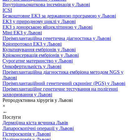
Внутрішньоматкова інсемінація у Львові
ICSI
Безкоштовне ЕКЗ за державною програмою у Львові
ЕКЗ у природному циклі у Львові
ЕКЗ з донорською яйцеклітиною у Львові
Міні ЕКЗ у Львові
Преімплантаційна генетична діагностика у Львові
Кріопротокол ЕКЗ у Львові
Культивування ембріонів у Львові
Кріоконсервація ембріонів у Львові
Сурогатне материнство у Львові
Онкофертильність у Львові
Преімплантаційна діагностика ембріона методом NGS у
Львові
Преімплантаційний генетичний скринінг (PGS) у Львові
Преімплантаційне генетичне тестування на полігенні
захворювання у Львові
Репродуктивна хірургія у Львові
×
←
Послуги
Дермоїдна кіста яєчника Львів
Лапароскопічні операції у Львові
Гістероскопія у Львові
Поліпектомія у Львові