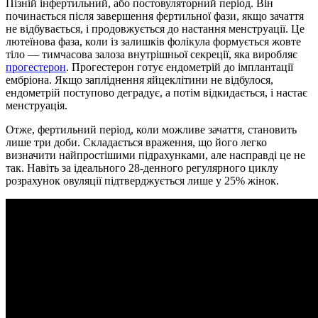
Пізній інфертильний, або постовуляторний період. Він
починається після завершення фертильної фази, якщо зачаття
не відбувається, і продовжується до настання менструації. Це
лютеїнова фаза, коли із залишків фолікула формується жовте
тіло — тимчасова залоза внутрішньої секреції, яка виробляє
прогестерон
. Прогестерон готує ендометрій до імплантації
ембріона. Якщо запліднення яйцеклітини не відбулося,
ендометрій поступово деградує, а потім відкидається, і настає
менструація.
Отже, фертильний період, коли можливе зачаття, становить
лише три доби. Складається враження, що його легко
визначити найпростішими підрахунками, але насправді це не
так. Навіть за ідеального 28-денного регулярного циклу
розрахунок овуляції підтверджується лише у 25% жінок.