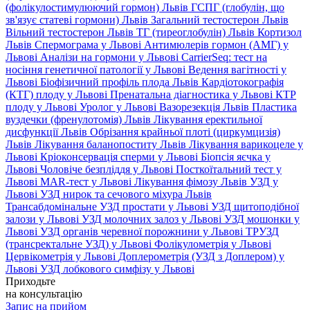
(фолікулостимулюючий гормон) Львів
ГСПГ (глобулін, що
зв'язує статеві гормони) Львів
Загальний тестостерон Львів
Вільний тестостерон Львів
ТГ (тиреоглобулін) Львів
Кортизол
Львів
Спермограма у Львові
Антимюлерів гормон (АМГ) у
Львові
Аналізи на гормони у Львові
CarrierSeq: тест на
носіння генетичної патології у Львові
Ведення вагітності у
Львові
Біофізичний профіль плода Львів
Кардіотокографія
(КТГ) плоду у Львові
Пренатальна діагностика у Львові
КТР
плоду у Львові
Уролог у Львові
Вазорезекція Львів
Пластика
вуздечки (френулотомія) Львів
Лікування еректильної
дисфункції Львів
Обрізання крайньої плоті (циркумцизія)
Львів
Лікування баланопоститу Львів
Лікування варикоцеле у
Львові
Кріоконсервація сперми у Львові
Біопсія яєчка у
Львові
Чоловіче безпліддя у Львові
Посткоїтальний тест у
Львові
MAR-тест у Львові
Лікування фімозу Львів
УЗД у
Львові
УЗД нирок та сечового міхура Львів
Трансабдомінальне УЗД простати у Львові
УЗД щитоподібної
залози у Львові
УЗД молочних залоз у Львові
УЗД мошонки у
Львові
УЗД органів черевної порожнини у Львові
ТРУЗД
(трансректальне УЗД) у Львові
Фолікулометрія у Львові
Цервікометрія у Львові
Доплерометрія (УЗД з Доплером) у
Львові
УЗД лобкового симфізу у Львові
Приходьте
на консультацію
Запис на прийом