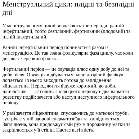
Менструальний цикл: плідні та безплідні
дні
У менструальному циклі визначають три періоди: ранній
інфертильний, тобто безплідний, фертильний (плодовий) та
пізній інфертильний.
Ранній інфертильний період починається разом із
менструацією. Це так звана фолікулярна фаза циклу, час коли
дозріває черговий фолікул.
Фертильний період — це овуляція плюс одну добу до неї та
добу після. Овуляція відбувається, коли дозрілий фолікул
лопається і з нього виходить готова до запліднення
яйцеклітина. Період життя її дуже короткий, до доби,
найчастіше — 12 годин. Після цього періоду є два варіанти
розвитку подій: зачаття або наступ наступного інфертильного
періоду.
У разі зачаття яйцеклітина, спускаючись до маткової труби,
зустрічає у ній здорові сперматозоїди та запліднюється.
Запліднена, вона продовжує свій рух у порожнину матки та
закріплюється у її стінці. Настає вагітність.