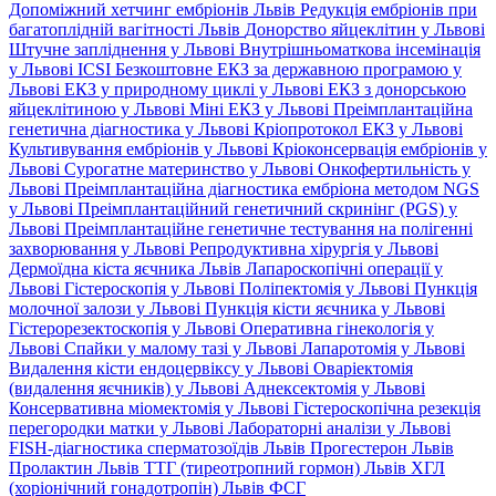
Допоміжний хетчинг ембріонів Львів
Редукція ембріонів при
багатоплідній вагітності Львів
Донорство яйцеклітин у Львові
Штучне запліднення у Львові
Внутрішньоматкова інсемінація
у Львові
ICSI
Безкоштовне ЕКЗ за державною програмою у
Львові
ЕКЗ у природному циклі у Львові
ЕКЗ з донорською
яйцеклітиною у Львові
Міні ЕКЗ у Львові
Преімплантаційна
генетична діагностика у Львові
Кріопротокол ЕКЗ у Львові
Культивування ембріонів у Львові
Кріоконсервація ембріонів у
Львові
Сурогатне материнство у Львові
Онкофертильність у
Львові
Преімплантаційна діагностика ембріона методом NGS
у Львові
Преімплантаційний генетичний скринінг (PGS) у
Львові
Преімплантаційне генетичне тестування на полігенні
захворювання у Львові
Репродуктивна хірургія у Львові
Дермоїдна кіста яєчника Львів
Лапароскопічні операції у
Львові
Гістероскопія у Львові
Поліпектомія у Львові
Пункція
молочної залози у Львові
Пункція кісти яєчника у Львові
Гістерорезектоскопія у Львові
Оперативна гінекологія у
Львові
Спайки у малому тазі у Львові
Лапаротомія у Львові
Видалення кісти ендоцервіксу у Львові
Оваріектомія
(видалення яєчників) у Львові
Аднексектомія у Львові
Консервативна міомектомія у Львові
Гістероскопічна резекція
перегородки матки у Львові
Лабораторні аналізи у Львові
FISH-діагностика сперматозоїдів Львів
Прогестерон Львів
Пролактин Львів
ТТГ (тиреотропний гормон) Львів
ХГЛ
(хоріонічний гонадотропін) Львів
ФСГ