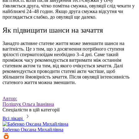
вагітності: коли після занурення тест-смужки у сечу
з'являється друга, чітко помітна смужка, овуляції слід чекати у
найближчі 24–48 годин. Якщо друга смужка відсутня чи
проглядається слабко, до овуляції ще далеко.
Як підвищити шанси на зачаття
Занадто активне статеве життя може зменшити шанси на
вагітність. Це з тим, що з досягнення потрібного ступеня
зрілості сперматозоїдам необхідно 3–4 дні. Саме такий
проміжок часу рекомендується витримати між останнім
статевим актом та тим, від якого очікується зачаття. Далі
рекомендується проводити статеві акти частіше, щоб
збільшити ймовірність зачаття. Після овуляції інтенсивність
статевого життя можна зменшити.
Автор:
Поліщук Ольга Іванівна
Спеціалісти в цій категорії
Всі лікарі
Бабенко
Оксана Михайлівна