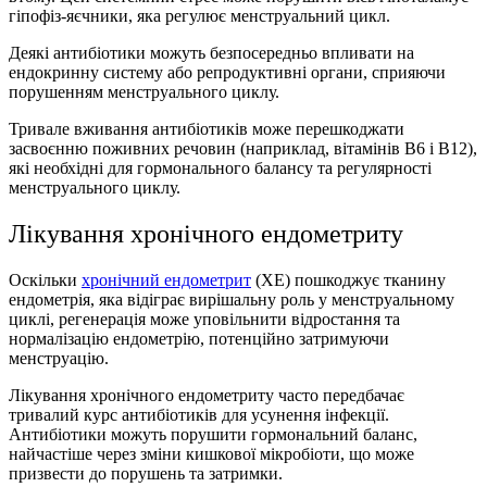
гіпофіз-яєчники, яка регулює менструальний цикл.
Деякі антибіотики можуть безпосередньо впливати на
ендокринну систему або репродуктивні органи, сприяючи
порушенням менструального циклу.
Тривале вживання антибіотиків може перешкоджати
засвоєнню поживних речовин (наприклад, вітамінів B6 і B12),
які необхідні для гормонального балансу та регулярності
менструального циклу.
Лікування хронічного ендометриту
Оскiльки
хронічний ендометрит
(ХЕ) пошкоджує тканину
ендометрія, яка відіграє вирішальну роль у менструальному
циклі, регенерацiя може уповільнити відростання та
нормалізацію ендометрію, потенційно затримуючи
менструацію.
Лікування хронічного ендометриту часто передбачає
тривалий курс антибіотиків для усунення інфекції.
Антибіотики можуть порушити гормональний баланс,
найчастіше через зміни кишкової мікробіоти, що може
призвести до порушень та затримки.