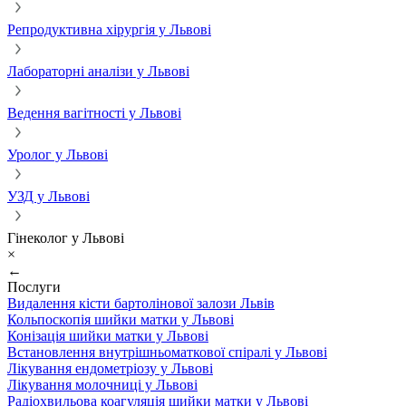
Репродуктивна хірургія у Львові
Лабораторні аналізи у Львові
Ведення вагітності у Львові
Уролог у Львові
УЗД у Львові
Гінеколог у Львові
×
←
Послуги
Видалення кісти бартолінової залози Львів
Кольпоскопія шийки матки у Львові
Конізація шийки матки у Львові
Встановлення внутрішньоматкової спіралі у Львові
Лікування ендометріозу у Львові
Лікування молочниці у Львові
Радіохвильова коагуляція шийки матки у Львові