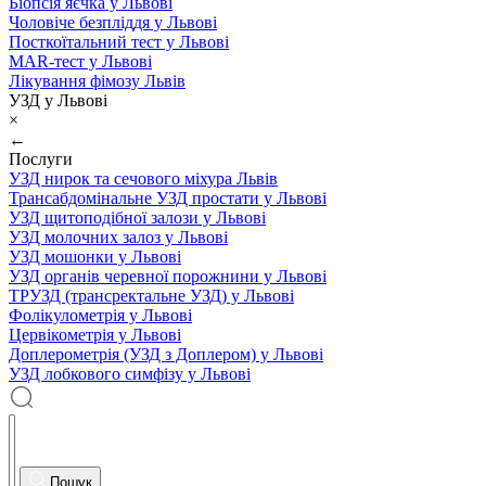
Біопсія яєчка у Львові
Чоловіче безпліддя у Львові
Посткоїтальний тест у Львові
MAR-тест у Львові
Лікування фімозу Львів
УЗД у Львові
×
←
Послуги
УЗД нирок та сечового міхура Львів
Трансабдомінальне УЗД простати у Львові
УЗД щитоподібної залози у Львові
УЗД молочних залоз у Львові
УЗД мошонки у Львові
УЗД органів черевної порожнини у Львові
ТРУЗД (трансректальне УЗД) у Львові
Фолікулометрія у Львові
Цервікометрія у Львові
Доплерометрія (УЗД з Доплером) у Львові
УЗД лобкового симфізу у Львові
Пошук