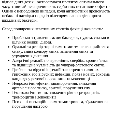
відповідних дозах і застосовувати протягом оптимального
часу, зазвичай не спричиняють серйозних негативних ефектів.
Однак є непоодинокі випадки, коли антибіотики провокують
небажані наслідки поряд із цілеспрямованою дією проти
шкідливих бактерій.
Серед поширених негативних ефектів фахівці називають:
Проблеми з травленням: дисбактеріоз, нудота, спазми в
шлунку, коліки, діарея.
Оральні та респіраторні симптоми: змінене сприйняття
смаку, зміна кольору язика, запалення язика та
утруднення дихання.
Алергічні реакції: почервоніння, свербіж, кропив’янка
та підвищена чутливість до ультрафіолетового світла.
Грибкові та вірусні інфекції: загострення наявних
грибкових або вірусних інфекцій, поява нових, зокрема
кандидозу ротової порожнини та молочниці.
Неврологічні ефекти: запаморочення, зниження
артеріального тиску, аритмії, порушення сну.
Гематологічні зміни: зниження рівня еритроцитів,
тромбоцитів і лейкоцитів.
Психічні та емоційні симптоми: тривога, збудження та
порушення настрою.