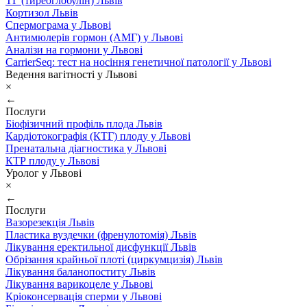
ТГ (тиреоглобулін) Львів
Кортизол Львів
Спермограма у Львові
Антимюлерів гормон (АМГ) у Львові
Аналізи на гормони у Львові
CarrierSeq: тест на носіння генетичної патології у Львові
Ведення вагітності у Львові
×
←
Послуги
Біофізичний профіль плода Львів
Кардіотокографія (КТГ) плоду у Львові
Пренатальна діагностика у Львові
КТР плоду у Львові
Уролог у Львові
×
←
Послуги
Вазорезекція Львів
Пластика вуздечки (френулотомія) Львів
Лікування еректильної дисфункції Львів
Обрізання крайньої плоті (циркумцизія) Львів
Лікування баланопоститу Львів
Лікування варикоцеле у Львові
Кріоконсервація сперми у Львові