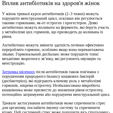
Вплив антибіотиків на здоров'я жінок
У жінок тривалі курси антибіотиків (2–3 тижні) можуть
порушити менструальний цикл, оскiльки вiн регулюється
такими гормонами, як-от естроген і прогестерон. Деякі
антибіотики можуть впливати на ферменти, які беруть участь
у метаболізмі цих гормонів, що призводить до коливань їх
рівня.
Антибіотики можуть змінити здатність печінки ефективно
переробляти гормони, особливо якщо вона перевантажена
ліками. Гормональний дисбаланс може порушити тонкі
механізми зворотного зв’язку, які регулюють овуляцію та
менструацію.
Затримка місячних
після антибіотиків також пов'язана з
порушенням природного балансу кишкових бактерій
(дисбактеріоз), які відіграють ключову роль у метаболізмі
гормонів, зокрема естрогену. Незбалансована мікробіота
кишківника може призвести до зниження рівня естрогену,
потенційно затримуючи або порушуючи менструальний цикл.
Тривале застосування антибіотиків може спричинити стрес
для організму, послабити імунну систему та спричинити
втому. Цей системний стрес може порушити вісь гіпоталамус-