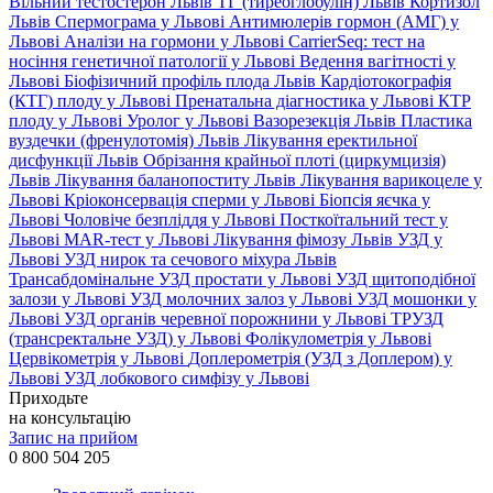
Вільний тестостерон Львів
ТГ (тиреоглобулін) Львів
Кортизол
Львів
Спермограма у Львові
Антимюлерів гормон (АМГ) у
Львові
Аналізи на гормони у Львові
CarrierSeq: тест на
носіння генетичної патології у Львові
Ведення вагітності у
Львові
Біофізичний профіль плода Львів
Кардіотокографія
(КТГ) плоду у Львові
Пренатальна діагностика у Львові
КТР
плоду у Львові
Уролог у Львові
Вазорезекція Львів
Пластика
вуздечки (френулотомія) Львів
Лікування еректильної
дисфункції Львів
Обрізання крайньої плоті (циркумцизія)
Львів
Лікування баланопоститу Львів
Лікування варикоцеле у
Львові
Кріоконсервація сперми у Львові
Біопсія яєчка у
Львові
Чоловіче безпліддя у Львові
Посткоїтальний тест у
Львові
MAR-тест у Львові
Лікування фімозу Львів
УЗД у
Львові
УЗД нирок та сечового міхура Львів
Трансабдомінальне УЗД простати у Львові
УЗД щитоподібної
залози у Львові
УЗД молочних залоз у Львові
УЗД мошонки у
Львові
УЗД органів черевної порожнини у Львові
ТРУЗД
(трансректальне УЗД) у Львові
Фолікулометрія у Львові
Цервікометрія у Львові
Доплерометрія (УЗД з Доплером) у
Львові
УЗД лобкового симфізу у Львові
Приходьте
на консультацію
Запис на прийом
0 800 504 205