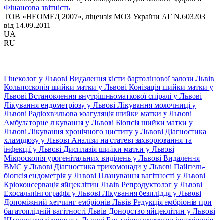
Фінансова звітність
ТОВ «НЕОМЕД 2007», ліцензія МОЗ України АГ N.603203
від 14.09.2011
UA
RU
Гінеколог у Львові
Видалення кісти бартолінової залози Львів
Кольпоскопія шийки матки у Львові
Конізація шийки матки у
Львові
Встановлення внутрішньоматкової спіралі у Львові
Лікування ендометріозу у Львові
Лікування молочниці у
Львові
Радіохвильова коагуляція шийки матки у Львові
Амбулаторне лікування у Львові
Біопсія шийки матки у
Львові
Лікування хронічного циститу у Львові
Діагностика
хламідіозу у Львові
Аналізи на статеві захворювання та
інфекції у Львові
Дисплазія шийки матки у Львові
Мікроскопія урогенітальних виділень у Львові
Видалення
ВМС у Львові
Діагностика трихомонади у Львові
Пайпель-
біопсія ендометрія у Львові
Планування вагітності у Львові
Кріоконсервація яйцеклітин Львів
Репродуктолог у Львові
Ехосальпінгографія у Львові
Лікування безпліддя у Львові
Допоміжний хетчинг ембріонів Львів
Редукція ембріонів при
багатоплідній вагітності Львів
Донорство яйцеклітин у Львові
Штучне запліднення у Львові
Внутрішньоматкова інсемінація