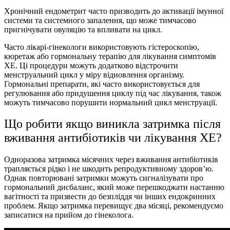
Хронічний ендометрит часто призводить до активації імунної
системи та системного запалення, що може тимчасово
пригнічувати овуляцію та впливати на цикл.
Часто лiкарi-гiнекологи використовують гістероскопію,
кюретаж або гормональну терапію для лікування симптомів
ХЕ. Ці процедури можуть додатково відстрочити
менструальний цикл у міру відновлення організму.
Гормональні препарати, які часто використовується для
регулювання або придушення циклу під час лікування, також
можуть тимчасово порушити нормальний цикл менструації.
Що робити якщо виникла затримка після
вживання антибіотиків чи лікування ХЕ?
Одноразова затримка місячних через вживання антибіотиків
трапляється рідко і не шкодить репродуктивному здоров’ю.
Однак повторювані затримки можуть сигналізувати про
гормональний дисбаланс, який може перешкоджати настанню
вагітності та призвести до безпліддя чи інших ендокринних
проблем. Якщо затримка перевищує два місяці, рекомендуємо
записатися на прийом до гінеколога.