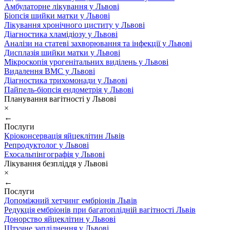
Амбулаторне лікування у Львові
Біопсія шийки матки у Львові
Лікування хронічного циститу у Львові
Діагностика хламідіозу у Львові
Аналізи на статеві захворювання та інфекції у Львові
Дисплазія шийки матки у Львові
Мікроскопія урогенітальних виділень у Львові
Видалення ВМС у Львові
Діагностика трихомонади у Львові
Пайпель-біопсія ендометрія у Львові
Планування вагітності у Львові
×
←
Послуги
Кріоконсервація яйцеклітин Львів
Репродуктолог у Львові
Ехосальпінгографія у Львові
Лікування безпліддя у Львові
×
←
Послуги
Допоміжний хетчинг ембріонів Львів
Редукція ембріонів при багатоплідній вагітності Львів
Донорство яйцеклітин у Львові
Штучне запліднення у Львові