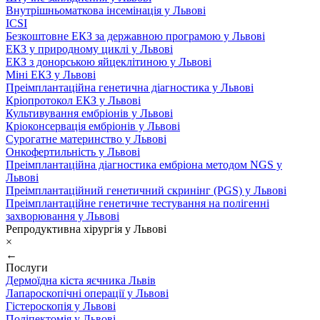
Внутрішньоматкова інсемінація у Львові
ICSI
Безкоштовне ЕКЗ за державною програмою у Львові
ЕКЗ у природному циклі у Львові
ЕКЗ з донорською яйцеклітиною у Львові
Міні ЕКЗ у Львові
Преімплантаційна генетична діагностика у Львові
Кріопротокол ЕКЗ у Львові
Культивування ембріонів у Львові
Кріоконсервація ембріонів у Львові
Сурогатне материнство у Львові
Онкофертильність у Львові
Преімплантаційна діагностика ембріона методом NGS у
Львові
Преімплантаційний генетичний скринінг (PGS) у Львові
Преімплантаційне генетичне тестування на полігенні
захворювання у Львові
Репродуктивна хірургія у Львові
×
←
Послуги
Дермоїдна кіста яєчника Львів
Лапароскопічні операції у Львові
Гістероскопія у Львові
Поліпектомія у Львові