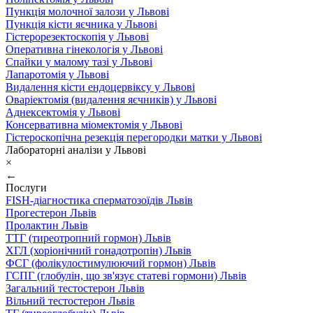
Пункція молочної залози у Львові
Пункція кісти яєчника у Львові
Гістерорезектоскопія у Львові
Оперативна гінекологія у Львові
Спайки у малому тазі у Львові
Лапаротомія у Львові
Видалення кісти ендоцервіксу у Львові
Оваріектомія (видалення яєчників) у Львові
Аднексектомія у Львові
Консервативна міомектомія у Львові
Гістероскопічна резекція перегородки матки у Львові
Лабораторні аналізи у Львові
×
←
Послуги
FISH-діагностика сперматозоїдів Львів
Прогестерон Львів
Пролактин Львів
ТТГ (тиреотропний гормон) Львів
ХГЛ (хоріонічний гонадотропін) Львів
ФСГ (фолікулостимулюючий гормон) Львів
ГСПГ (глобулін, що зв'язує статеві гормони) Львів
Загальний тестостерон Львів
Вільний тестостерон Львів