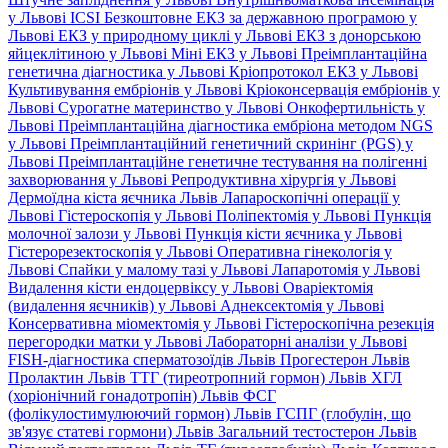
у Львові
ICSI
Безкоштовне ЕКЗ за державною програмою у
Львові
ЕКЗ у природному циклі у Львові
ЕКЗ з донорською
яйцеклітиною у Львові
Міні ЕКЗ у Львові
Преімплантаційна
генетична діагностика у Львові
Кріопротокол ЕКЗ у Львові
Культивування ембріонів у Львові
Кріоконсервація ембріонів у
Львові
Сурогатне материнство у Львові
Онкофертильність у
Львові
Преімплантаційна діагностика ембріона методом NGS
у Львові
Преімплантаційний генетичний скринінг (PGS) у
Львові
Преімплантаційне генетичне тестування на полігенні
захворювання у Львові
Репродуктивна хірургія у Львові
Дермоїдна кіста яєчника Львів
Лапароскопічні операції у
Львові
Гістероскопія у Львові
Поліпектомія у Львові
Пункція
молочної залози у Львові
Пункція кісти яєчника у Львові
Гістерорезектоскопія у Львові
Оперативна гінекологія у
Львові
Спайки у малому тазі у Львові
Лапаротомія у Львові
Видалення кісти ендоцервіксу у Львові
Оваріектомія
(видалення яєчників) у Львові
Аднексектомія у Львові
Консервативна міомектомія у Львові
Гістероскопічна резекція
перегородки матки у Львові
Лабораторні аналізи у Львові
FISH-діагностика сперматозоїдів Львів
Прогестерон Львів
Пролактин Львів
ТТГ (тиреотропний гормон) Львів
ХГЛ
(хоріонічний гонадотропін) Львів
ФСГ
(фолікулостимулюючий гормон) Львів
ГСПГ (глобулін, що
зв'язує статеві гормони) Львів
Загальний тестостерон Львів