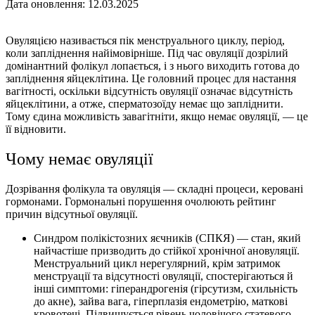
Дата оновлення: 12.03.2025
Овуляцією називається пік менструального циклу, період,
коли запліднення найімовірніше. Під час овуляції дозрілий
домінантний фолікул лопається, і з нього виходить готова до
запліднення яйцеклітина. Це головний процес для настання
вагітності, оскільки відсутність овуляції означає відсутність
яйцеклітини, а отже, сперматозоїду немає що запліднити.
Тому єдина можливість завагітніти, якщо немає овуляції, — це
її відновити.
Чому немає овуляції
Дозрівання фолікула та овуляція — складні процеси, керовані
гормонами. Гормональні порушення очолюють рейтинг
причин відсутньої овуляції.
Синдром полікістозних яєчників (СПКЯ) — стан, який
найчастіше призводить до стійкої хронічної ановуляції.
Менструальний цикл нерегулярний, крім затримок
менструації та відсутності овуляції, спостерігаються й
інші симптоми: гіперандрогенія (гірсутизм, схильність
до акне), зайва вага, гіперплазія ендометрію, маткові
кровотечі. Підвищується рівень чоловічого статевого