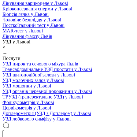
Лікування варикоцеле у Львові
Кріоконсервація сперми у Львові
Біопсія яєчка у Львові
Чоловіче безпліддя у Львові
Посткоїтальний тест у Львові
MAR-тест у Львові
Лікування фімозу Львів
УЗД у Львові
×
←
Послуги
УЗД нирок та сечового міхура Львів
Трансабдомінальне УЗД простати у Львові
УЗД щитоподібної залози у Львові
УЗД молочних залоз у Львові
УЗД мошонки у Львові
УЗД органів черевної порожнини у Львові
ТРУЗД (трансректальне УЗД) у Львові
Фолікулометрія у Львові
Цервікометрія у Львові
Доплерометрія (УЗД з Доплером) у Львові
УЗД лобкового симфізу у Львові