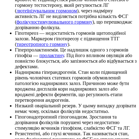
гормону тестостерону, який регулюється ЛГ
(
лютеїнізувальним гормоном
), через надмірну
активність ЛГ не виділяється потрібна кількість ФСГ
(
фолікулостимулювального гормону
), що перешкоджає
дозріванню фолікула.
Гіпотиреоз — недостатність гормонів щитоподібної
залози. Маркером гіпотиреозу є підвищення ТТГ
(
тиреотропного гормону
).
Гіперпролактинемія. Це надлишок одного з гормонів
гіпофіза —
пролактину
. Під його впливом овуляція або
повністю блокується, або запізнюється або відбувається з
дефектами.
Надниркова гіперандрогенія. Стан коли підвищений
рівень чоловічих статевих гормонів обумовлений
патологією надниркових залоз. Причиною може бути
вроджена дисплазія кори надниркових залоз або
вроджені дефекти ферментів, що регулюють етапи
перетворення андрогенів.
Низький оваріальний резерв. У цьому випадку дозрівати
немає чому, оскільки фолікулів недостатньо.
Гіпогонадотропний гіпогонадизм. Зростання та
дозрівання фолікулів порушені через недостатню
стимуляцію яєчників гіпофізом, слабкістю ФСГ та ЛГ.
Резистентні, або глухі яєчники. Так називається стан,