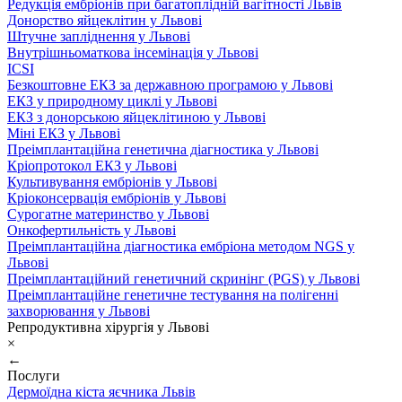
Редукція ембріонів при багатоплідній вагітності Львів
Донорство яйцеклітин у Львові
Штучне запліднення у Львові
Внутрішньоматкова інсемінація у Львові
ICSI
Безкоштовне ЕКЗ за державною програмою у Львові
ЕКЗ у природному циклі у Львові
ЕКЗ з донорською яйцеклітиною у Львові
Міні ЕКЗ у Львові
Преімплантаційна генетична діагностика у Львові
Кріопротокол ЕКЗ у Львові
Культивування ембріонів у Львові
Кріоконсервація ембріонів у Львові
Сурогатне материнство у Львові
Онкофертильність у Львові
Преімплантаційна діагностика ембріона методом NGS у
Львові
Преімплантаційний генетичний скринінг (PGS) у Львові
Преімплантаційне генетичне тестування на полігенні
захворювання у Львові
Репродуктивна хірургія у Львові
×
←
Послуги
Дермоїдна кіста яєчника Львів