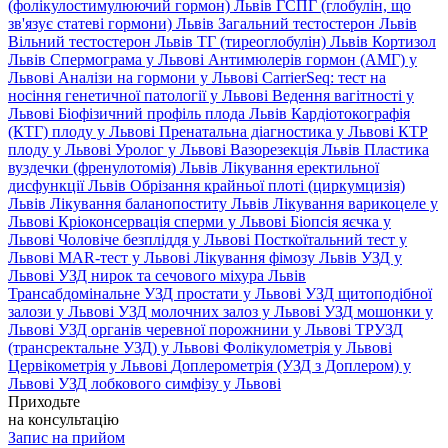
(фолікулостимулюючий гормон) Львів
ГСПГ (глобулін, що
зв'язує статеві гормони) Львів
Загальний тестостерон Львів
Вільний тестостерон Львів
ТГ (тиреоглобулін) Львів
Кортизол
Львів
Спермограма у Львові
Антимюлерів гормон (АМГ) у
Львові
Аналізи на гормони у Львові
CarrierSeq: тест на
носіння генетичної патології у Львові
Ведення вагітності у
Львові
Біофізичний профіль плода Львів
Кардіотокографія
(КТГ) плоду у Львові
Пренатальна діагностика у Львові
КТР
плоду у Львові
Уролог у Львові
Вазорезекція Львів
Пластика
вуздечки (френулотомія) Львів
Лікування еректильної
дисфункції Львів
Обрізання крайньої плоті (циркумцизія)
Львів
Лікування баланопоститу Львів
Лікування варикоцеле у
Львові
Кріоконсервація сперми у Львові
Біопсія яєчка у
Львові
Чоловіче безпліддя у Львові
Посткоїтальний тест у
Львові
MAR-тест у Львові
Лікування фімозу Львів
УЗД у
Львові
УЗД нирок та сечового міхура Львів
Трансабдомінальне УЗД простати у Львові
УЗД щитоподібної
залози у Львові
УЗД молочних залоз у Львові
УЗД мошонки у
Львові
УЗД органів черевної порожнини у Львові
ТРУЗД
(трансректальне УЗД) у Львові
Фолікулометрія у Львові
Цервікометрія у Львові
Доплерометрія (УЗД з Доплером) у
Львові
УЗД лобкового симфізу у Львові
Приходьте
на консультацію
Запис на прийом