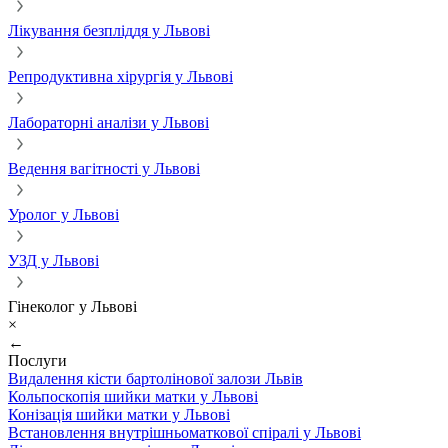
Лікування безпліддя у Львові
Репродуктивна хірургія у Львові
Лабораторні аналізи у Львові
Ведення вагітності у Львові
Уролог у Львові
УЗД у Львові
Гінеколог у Львові
×
←
Послуги
Видалення кісти бартолінової залози Львів
Кольпоскопія шийки матки у Львові
Конізація шийки матки у Львові
Встановлення внутрішньоматкової спіралі у Львові