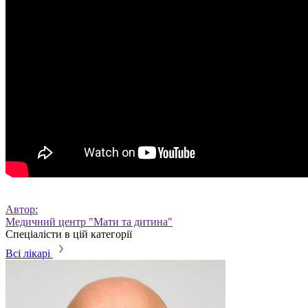
Автор:
Медичний центр "Мати та дитина"
Спеціалісти в цій категорії
Всі лікарі