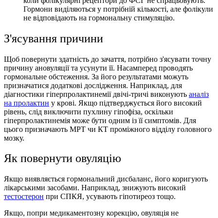
коли фолікулярні рецептори до ФСГ не спрацьовують.
Гормони виділяються у потрібній кількості, але фолікули
не відповідають на гормональну стимуляцію.
З'ясування причини
Щоб повернути здатність до зачаття, потрібно з'ясувати точну
причину ановуляції та усунути її. Насамперед проводять
гормональне обстеження. За його результатами можуть
призначатися додаткові дослідження. Наприклад, для
діагностики гіперпролактинемії двічі-тричі виконують
аналіз
на пролактин
у крові. Якщо підтверджується його високий
рівень, слід виключити пухлину гіпофіза, оскільки
гіперпролактинемія може бути одним із її симптомів. Для
цього призначають МРТ чи КТ проміжного відділу головного
мозку.
Як повернути овуляцію
Якщо виявляється гормональний дисбаланс, його коригують
лікарськими засобами. Наприклад, знижують високий
тестостерон
при СПКЯ, усувають гіпотиреоз тощо.
Якщо, попри медикаментозну корекцію, овуляція не