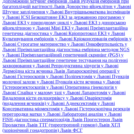
Допоміжний хетчинг ембріонів Львів
Редукція ембріонів при
багатоплідній вагітності Львів
Донорство яйцеклітин у Львові
Штучне запліднення у Львові
Внутрішньоматкова інсемінація
у Львові
ICSI
Безкоштовне ЕКЗ за державною програмою у
Львові
ЕКЗ у природному циклі у Львові
ЕКЗ з донорською
яйцеклітиною у Львові
Міні ЕКЗ у Львові
Преімплантаційна
генетична діагностика у Львові
Кріопротокол ЕКЗ у Львові
Культивування ембріонів у Львові
Кріоконсервація ембріонів у
Львові
Сурогатне материнство у Львові
Онкофертильність у
Львові
Преімплантаційна діагностика ембріона методом NGS
у Львові
Преімплантаційний генетичний скринінг (PGS) у
Львові
Преімплантаційне генетичне тестування на полігенні
захворювання у Львові
Репродуктивна хірургія у Львові
Дермоїдна кіста яєчника Львів
Лапароскопічні операції у
Львові
Гістероскопія у Львові
Поліпектомія у Львові
Пункція
молочної залози у Львові
Пункція кісти яєчника у Львові
Гістерорезектоскопія у Львові
Оперативна гінекологія у
Львові
Спайки у малому тазі у Львові
Лапаротомія у Львові
Видалення кісти ендоцервіксу у Львові
Оваріектомія
(видалення яєчників) у Львові
Аднексектомія у Львові
Консервативна міомектомія у Львові
Гістероскопічна резекція
перегородки матки у Львові
Лабораторні аналізи у Львові
FISH-діагностика сперматозоїдів Львів
Прогестерон Львів
Пролактин Львів
ТТГ (тиреотропний гормон) Львів
ХГЛ
(хоріонічний гонадотропін) Львів
ФСГ