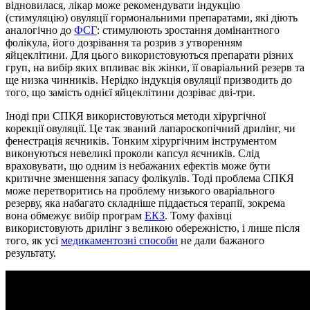
відновилася, лікар може рекомендувати індукцію
(стимуляцію) овуляції гормональними препаратами, які діють
аналогічно до
ФСГ
: стимулюють зростання домінантного
фолікула, його дозрівання та розрив з утворенням
яйцеклітини. Для цього використовуються препарати різних
груп, на вибір яких впливає вік жінки, її оваріальний резерв та
ще низка чинників. Нерідко індукція овуляції призводить до
того, що замість однієї яйцеклітини дозріває дві-три.
Іноді при СПКЯ використовуються методи хірургічної
корекції овуляції. Це так званий лапароскопічний дрилінг, чи
фенестрація яєчників. Тонким хірургічним інструментом
виконуються невеликі проколи капсул яєчників. Слід
враховувати, що одним із небажаних ефектів може бути
критичне зменшення запасу фолікулів. Тоді проблема СПКЯ
може перетворитись на проблему низького оваріального
резерву, яка набагато складніше піддається терапії, зокрема
вона обмежує вибір програм
ЕКЗ
. Тому фахівці
використовують дрилінг з великою обережністю, і лише після
того, як усі
медикаментозні способи
не дали бажаного
результату.