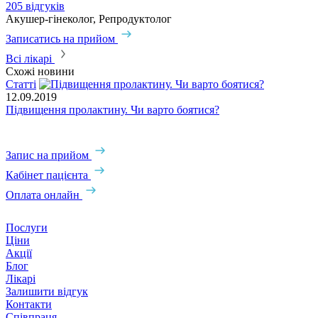
205 відгуків
3
Акушер-гінеколог, Репродуктолог
А
Записатись на прийом
З
Всі лікарі
Схожі новини
Статті
С
12.09.2019
0
Підвищення пролактину. Чи варто боятися?
Я
Запис на прийом
Кабінет пацієнта
Оплата онлайн
Послуги
Ціни
Акції
Блог
Лікарі
Залишити відгук
Контакти
Співпраця