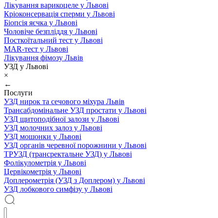
Лікування варикоцеле у Львові
Кріоконсервація сперми у Львові
Біопсія яєчка у Львові
Чоловіче безпліддя у Львові
Посткоїтальний тест у Львові
MAR-тест у Львові
Лікування фімозу Львів
УЗД у Львові
×
←
Послуги
УЗД нирок та сечового міхура Львів
Трансабдомінальне УЗД простати у Львові
УЗД щитоподібної залози у Львові
УЗД молочних залоз у Львові
УЗД мошонки у Львові
УЗД органів черевної порожнини у Львові
ТРУЗД (трансректальне УЗД) у Львові
Фолікулометрія у Львові
Цервікометрія у Львові
Доплерометрія (УЗД з Доплером) у Львові
УЗД лобкового симфізу у Львові