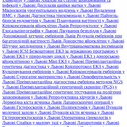
хламідіозу у Львові
Аналізи на статеві захворювання та
інфекції у Львові
Дисплазія шийки матки у Львові
Мікроскопія урогенітальних виділень у Львові
Видалення
ВМС у Львові
Діагностика трихомонади у Львові
Пайпель-
біопсія ендометрія у Львові
Планування вагітності у Львові
Кріоконсервація яйцеклітин Львів
Репродуктолог у Львові
Ехосальпінгографія у Львові
Лікування безпліддя у Львові
Допоміжний хетчинг ембріонів Львів
Редукція ембріонів при
багатоплідній вагітності Львів
Донорство яйцеклітин у Львові
Штучне запліднення у Львові
Внутрішньоматкова інсемінація
у Львові
ICSI
Безкоштовне ЕКЗ за державною програмою у
Львові
ЕКЗ у природному циклі у Львові
ЕКЗ з донорською
яйцеклітиною у Львові
Міні ЕКЗ у Львові
Преімплантаційна
генетична діагностика у Львові
Кріопротокол ЕКЗ у Львові
Культивування ембріонів у Львові
Кріоконсервація ембріонів у
Львові
Сурогатне материнство у Львові
Онкофертильність у
Львові
Преімплантаційна діагностика ембріона методом NGS
у Львові
Преімплантаційний генетичний скринінг (PGS) у
Львові
Преімплантаційне генетичне тестування на полігенні
захворювання у Львові
Репродуктивна хірургія у Львові
Дермоїдна кіста яєчника Львів
Лапароскопічні операції у
Львові
Гістероскопія у Львові
Поліпектомія у Львові
Пункція
молочної залози у Львові
Пункція кісти яєчника у Львові
Гістерорезектоскопія у Львові
Оперативна гінекологія у
Львові
Спайки у малому тазі у Львові
Лапаротомія у Львові