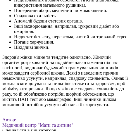
використання загального рушника).
Попередній аборт, медичний чи мимовільний.
Спадкова схильність.
Аномалії будови статевих органів.
Інші захворювання, наприклад, цукровий діабет або
ожиріння.
Недостатність сну, перевтома, частий чи тривалий стрес.
Погане харчування.
Шкідливі звички.
Здоров'я жінки міцне та тендітне одночасно. Жіночий
організм розрахований на подвійне навантаження під час
вагітності, водночас будь-який з травмувальних чинників
може завдати серйозної шкоди. Деякі з наведених причин
неможливо усунути, наприклад, спадкову схильність. Однак її
можна взяти до уваги та пильніше стежити за здоров'ям, щоб
мінімізувати ризики. Якщо у жінки є спадкова схильність до
раку, то їй обов'язково потрібні щорічні обстеження, що
містять ПАП-тест або мамографію. Інші чинники цілком
можливо й потрібно усунути або хоча б скоригувати.
Автор:
Медичний центр "Мати та дитина"
Спеціалісти в цій категорії