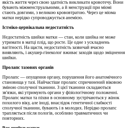
якість життя через свою здатність викликати кровотечу. Вони
бувають міжменструальними, а й менструації при міомі
стають довгими, з великою крововтратою. Через це міома
матки нерідко супроводжується анемією.
Істміко-цервікальна недостатність
Недостатність шийки матки — стан, коли шийка не може
утримати в матці плід, що росте. Це одне з ускладнень
вагітності. На щастя, недостатність зазвичай вчасно
виявляють, і акушер-гінеколог вживає заходів щодо зміцнення
шийки.
Пролапс тазових органів
Пролапс — опущення органу, порушення його анатомічного
становища у тазі. Найчастіше пролапс спричинений віковою
зміною сполучної тканини. З цієї тканини складаються
зв'язки, які утримують органи у фізіологічному положенні.
Пролапс матки та піхви в основному зустрічаються у жінок
похилого віку, але іноді, внаслідок генетичної слабкості
сполучної тканини, бувають і в молодих. Нерідко пролапс
трапляється після пологів, особливо травматичних чи
повторних.
Рак шийки матки