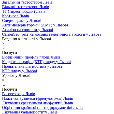
Загальний тестостерон Львів
Вільний тестостерон Львів
ТГ (тиреоглобулін) Львів
Кортизол Львів
Спермограма у Львові
Антимюлерів гормон (АМГ) у Львові
Аналізи на гормони у Львові
CarrierSeq: тест на носіння генетичної патології у Львові
Ведення вагітності у Львові
×
←
Послуги
Біофізичний профіль плода Львів
Кардіотокографія (КТГ) плоду у Львові
Пренатальна діагностика у Львові
КТР плоду у Львові
Уролог у Львові
×
←
Послуги
Вазорезекція Львів
Пластика вуздечки (френулотомія) Львів
Лікування еректильної дисфункції Львів
Обрізання крайньої плоті (циркумцизія) Львів
Лікування баланопоститу Львів