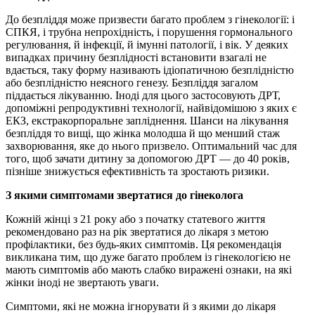
До безпліддя може призвести багато проблем з гінекології: і
СПКЯ, і трубна непрохідність, і порушення гормонального
регулювання, й інфекції, й імунні патології, і вік. У деяких
випадках причину безплідності встановити взагалі не
вдається, таку форму називають ідіопатичною безплідністю
або безплідністю неясного генезу. Безпліддя загалом
піддається лікуванню. Іноді для цього застосовують ДРТ,
допоміжні репродуктивні технології, найвідомішою з яких є
ЕКЗ, екстракорпоральне запліднення. Шанси на лікування
безпліддя то вищі, що жінка молодша й що менший стаж
захворювання, яке до нього призвело. Оптимальний час для
того, щоб зачати дитину за допомогою ДРТ — до 40 років,
пізніше знижується ефективність та зростають ризики.
З якими симптомами звертатися до гінеколога
Кожній жінці з 21 року або з початку статевого життя
рекомендовано раз на рік звертатися до лікаря з метою
профілактики, без будь-яких симптомів. Ця рекомендація
викликана тим, що дуже багато проблем із гінекологією не
мають симптомів або мають слабко виражені ознаки, на які
жінки іноді не звертають уваги.
Симптоми, які не можна ігнорувати й з якими до лікаря