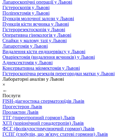
Лапароскопічні операції у Львові
Гістероскопія у Львові
Поліпектомія у Львові
Пункція молочної залози у Львові
Пункція кісти яєчника у Львові
Гістерорезектоскопія у Львові
Оперативна гінекологія у Львові
Спайки у малому тазі у Львові
Лапаротомія у Львові
Видалення кісти ендоцервіксу у Львові
Оваріектомія (видалення яєчників) у Львові
Аднексектомія у Львові
Консервативна міомектомія у Львові
Гістероскопічна резекція перегородки матки у Львові
Лабораторні аналізи у Львові
×
←
Послуги
FISH-діагностика сперматозоїдів Львів
Прогестерон Львів
Пролактин Львів
ТТГ (тиреотропний гормон) Львів
ХГЛ (хоріонічний гонадотропін) Львів
ФСГ (фолікулостимулюючий гормон) Львів
ГСПГ (глобулін, що зв'язує статеві гормони) Львів