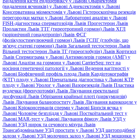
Видалення кісти ендоцервіксу у Львові
Оваріектомія
(видалення яєчників) у Львові
Аднексектомія у Львові
Консервативна міомектомія у Львові
Гістероскопічна резекція
перегородки матки у Львові
Лабораторні аналізи у Львові
FISH-діагностика сперматозоїдів Львів
Прогестерон Львів
Пролактин Львів
ТТГ (тиреотропний гормон) Львів
ХГЛ
(хоріонічний гонадотропін) Львів
ФСГ
(фолікулостимулюючий гормон) Львів
ГСПГ (глобулін, що
зв'язує статеві гормони) Львів
Загальний тестостерон Львів
Вільний тестостерон Львів
ТГ (тиреоглобулін) Львів
Кортизол
Львів
Спермограма у Львові
Антимюлерів гормон (АМГ) у
Львові
Аналізи на гормони у Львові
CarrierSeq: тест на
носіння генетичної патології у Львові
Ведення вагітності у
Львові
Біофізичний профіль плода Львів
Кардіотокографія
(КТГ) плоду у Львові
Пренатальна діагностика у Львові
КТР
плоду у Львові
Уролог у Львові
Вазорезекція Львів
Пластика
вуздечки (френулотомія) Львів
Лікування еректильної
дисфункції Львів
Обрізання крайньої плоті (циркумцизія)
Львів
Лікування баланопоститу Львів
Лікування варикоцеле у
Львові
Кріоконсервація сперми у Львові
Біопсія яєчка у
Львові
Чоловіче безпліддя у Львові
Посткоїтальний тест у
Львові
MAR-тест у Львові
Лікування фімозу Львів
УЗД у
Львові
УЗД нирок та сечового міхура Львів
Трансабдомінальне УЗД простати у Львові
УЗД щитоподібної
залози у Львові
УЗД молочних залоз у Львові
УЗД мошонки у