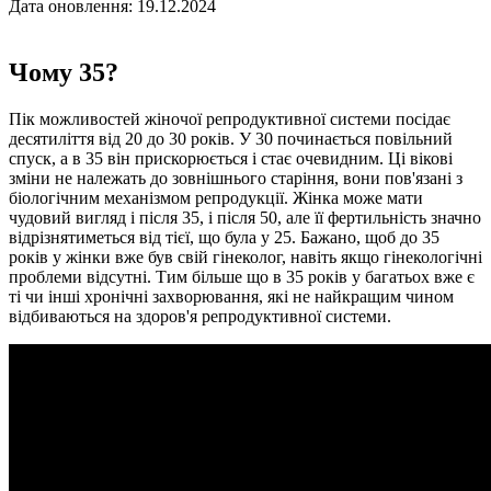
Дата оновлення: 19.12.2024
Чому 35?
Пік можливостей жіночої репродуктивної системи посідає
десятиліття від 20 до 30 років. У 30 починається повільний
спуск, а в 35 він прискорюється і стає очевидним. Ці вікові
зміни не належать до зовнішнього старіння, вони пов'язані з
біологічним механізмом репродукції. Жінка може мати
чудовий вигляд і після 35, і після 50, але її фертильність значно
відрізнятиметься від тієї, що була у 25. Бажано, щоб до 35
років у жінки вже був свій
гінеколог
, навіть якщо гінекологічні
проблеми відсутні. Тим більше що в 35 років у багатьох вже є
ті чи інші хронічні захворювання, які не найкращим чином
відбиваються на здоров'я репродуктивної системи.