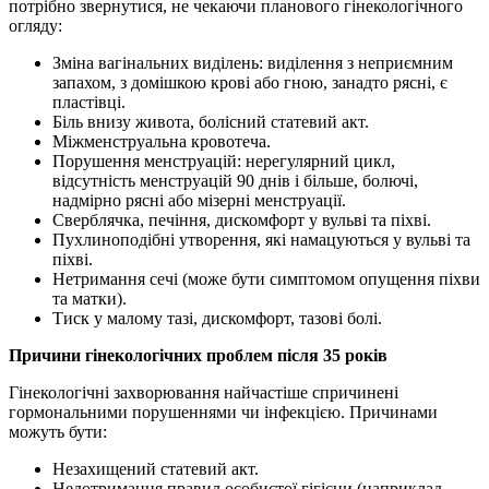
потрібно звернутися, не чекаючи планового гінекологічного
огляду:
Зміна вагінальних виділень: виділення з неприємним
запахом, з домішкою крові або гною, занадто рясні, є
пластівці.
Біль внизу живота, болісний статевий акт.
Міжменструальна кровотеча.
Порушення менструацій: нерегулярний цикл,
відсутність менструацій 90 днів і більше, болючі,
надмірно рясні або мізерні менструації.
Сверблячка, печіння, дискомфорт у вульві та піхві.
Пухлиноподібні утворення, які намацуються у вульві та
піхві.
Нетримання сечі (може бути симптомом опущення піхви
та матки).
Тиск у малому тазі, дискомфорт, тазові болі.
Причини гінекологічних проблем після 35 років
Гінекологічні захворювання найчастіше спричинені
гормональними порушеннями чи інфекцією. Причинами
можуть бути:
Незахищений статевий акт.
Недотримання правил особистої гігієни (наприклад,