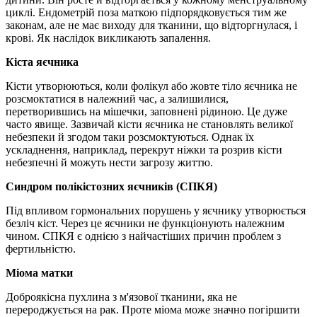
циклі. Ендометрій поза маткою підпорядковується тим же
законам, але не має виходу для тканини, що відторгнулася, і
крові. Як наслідок викликають запалення.
Кіста яєчника
Кісти утворюються, коли фолікул або жовте тіло яєчника не
розсмоктатися в належний час, а залишилися,
перетворившись на мішечки, заповнені рідиною. Це дуже
часто явище. Зазвичай кісти яєчника не становлять великої
небезпеки й згодом таки розсмоктуються. Однак їх
ускладнення, наприклад, перекрут ніжки та розрив кісти
небезпечні й можуть нести загрозу життю.
Синдром полікістозних яєчників (СПКЯ)
Під впливом гормональних порушень у яєчнику утворюється
безліч кіст. Через це яєчники не функціонують належним
чином. СПКЯ є однією з найчастіших причин проблем з
фертильністю.
Міома матки
Доброякісна пухлина з м'язової тканини, яка не
перероджується на рак. Проте міома може значно погіршити