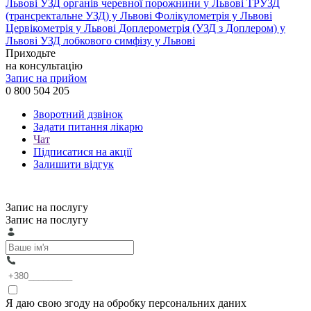
Львові
УЗД органів черевної порожнини у Львові
ТРУЗД
(трансректальне УЗД) у Львові
Фолікулометрія у Львові
Цервікометрія у Львові
Доплерометрія (УЗД з Доплером) у
Львові
УЗД лобкового симфізу у Львові
Приходьте
на консультацію
Запис на прийом
0 800 504 205
Зворотний дзвінок
Задати питання лікарю
Чат
Підписатися на акції
Залишити відгук
Запис на послугу
Запис на послугу
Я даю свою згоду на обробку персональних даних