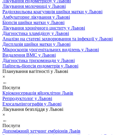
Лікування ендометріозу у Львові
Лікування молочниці у Львові
Радіохвильова коагуляція шийки матки у Львові
Амбулаторне лікування у Львові
Біопсія шийки матки у Львові
Лікування хронічного циститу у Львові
Діагностика хламідіозу у Львові
Аналізи на статеві захворювання та інфекції у Львові
Дисплазія шийки матки у Львові
Мікроскопія урогенітальних виділень у Львові
Видалення ВМС у Львові
Діагностика трихомонади у Львові
Пайпель-біопсія ендометрія у Львові
Планування вагітності у Львові
×
←
Послуги
Кріоконсервація яйцеклітин Львів
Репродуктолог у Львові
Ехосальпінгографія у Львові
Лікування безпліддя у Львові
×
←
Послуги
Допоміжний хетчинг ембріонів Львів