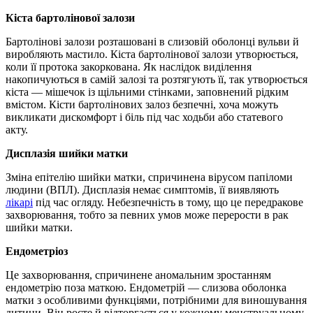
Кіста бартолінової залози
Бартолінові залози розташовані в слизовій оболонці вульви й
виробляють мастило. Кіста бартолінової залози утворюється,
коли її протока закоркована. Як наслідок виділення
накопичуються в самій залозі та розтягують її, так утворюється
кіста — мішечок із щільними стінками, заповнений рідким
вмістом. Кісти бартолінових залоз безпечні, хоча можуть
викликати дискомфорт і біль під час ходьби або статевого
акту.
Дисплазія шийки матки
Зміна епітелію шийки матки, спричинена вірусом папіломи
людини (ВПЛ). Дисплазія немає симптомів, її виявляють
лікарі
під час огляду. Небезпечність в тому, що це передракове
захворювання, тобто за певних умов може перерости в рак
шийки матки.
Ендометріоз
Це захворювання, спричинене аномальним зростанням
ендометрію поза маткою. Ендометрій — слизова оболонка
матки з особливими функціями, потрібними для виношування
дитини. Він росте й відторгається у кожному менструальному