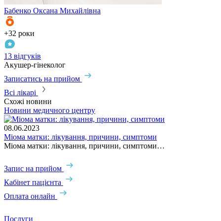
Бабенко
Оксана Михайлівна
Г
+32 роки
+
13 відгуків
5
Акушер-гінеколог
А
Записатись на прийом
З
Всі лікарі
Схожі новини
Новини медичного центру
С
2
08.06.2023
Щ
Міома матки: лікування, причини, симптоми
Міома матки: лікування, причини, симптоми…
Запис на прийом
Кабінет пацієнта
Оплата онлайн
Послуги