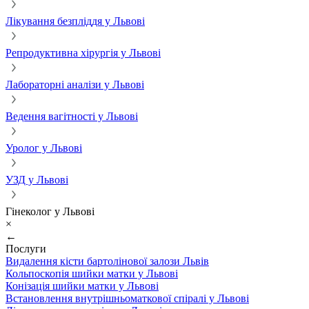
Лікування безпліддя у Львові
Репродуктивна хірургія у Львові
Лабораторні аналізи у Львові
Ведення вагітності у Львові
Уролог у Львові
УЗД у Львові
Гінеколог у Львові
×
←
Послуги
Видалення кісти бартолінової залози Львів
Кольпоскопія шийки матки у Львові
Конізація шийки матки у Львові
Встановлення внутрішньоматкової спіралі у Львові