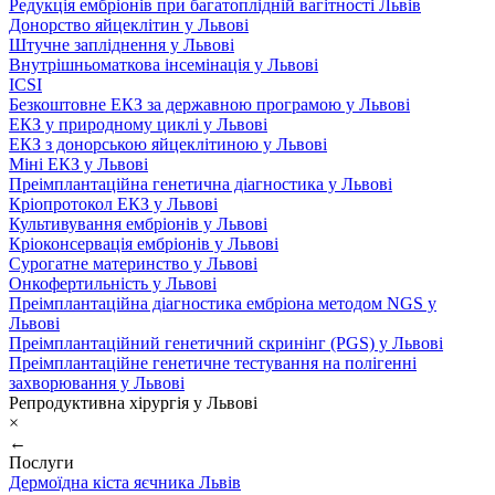
Редукція ембріонів при багатоплідній вагітності Львів
Донорство яйцеклітин у Львові
Штучне запліднення у Львові
Внутрішньоматкова інсемінація у Львові
ICSI
Безкоштовне ЕКЗ за державною програмою у Львові
ЕКЗ у природному циклі у Львові
ЕКЗ з донорською яйцеклітиною у Львові
Міні ЕКЗ у Львові
Преімплантаційна генетична діагностика у Львові
Кріопротокол ЕКЗ у Львові
Культивування ембріонів у Львові
Кріоконсервація ембріонів у Львові
Сурогатне материнство у Львові
Онкофертильність у Львові
Преімплантаційна діагностика ембріона методом NGS у
Львові
Преімплантаційний генетичний скринінг (PGS) у Львові
Преімплантаційне генетичне тестування на полігенні
захворювання у Львові
Репродуктивна хірургія у Львові
×
←
Послуги
Дермоїдна кіста яєчника Львів