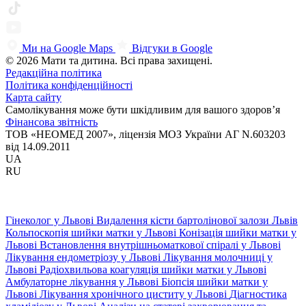
Ми на Google Maps
Відгуки в Google
© 2026 Мати та дитина. Всі права захищені.
Редакційна політика
Політика конфіденційності
Карта сайту
Самолікування може бути шкідливим для вашого здоров’я
Фінансова звітність
ТОВ «НЕОМЕД 2007», ліцензія МОЗ України АГ N.603203
від 14.09.2011
UA
RU
Гінеколог у Львові
Видалення кісти бартолінової залози Львів
Кольпоскопія шийки матки у Львові
Конізація шийки матки у
Львові
Встановлення внутрішньоматкової спіралі у Львові
Лікування ендометріозу у Львові
Лікування молочниці у
Львові
Радіохвильова коагуляція шийки матки у Львові
Амбулаторне лікування у Львові
Біопсія шийки матки у
Львові
Лікування хронічного циститу у Львові
Діагностика