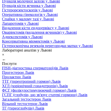
Пункція молочної залози у Львові
Пункція кісти яєчника у Львові
Гістерорезектоскопія у Львові
Оперативна гінекологія у Львові
Спайки у малому тазі у Львові
Лапаротомія у Львові
Видалення кісти ендоцервіксу у Львові
Оваріектомія (видалення яєчників) у Львові
Аднексектомія у Львові
Консервативна міомектомія у Львові
Гістероскопічна резекція перегородки матки у Львові
Лабораторні аналізи у Львові
×
←
Послуги
FISH-діагностика сперматозоїдів Львів
Прогестерон Львів
Пролактин Львів
ТТГ (тиреотропний гормон) Львів
ХГЛ (хоріонічний гонадотропін) Львів
ФСГ (фолікулостимулюючий гормон) Львів
ГСПГ (глобулін, що зв'язує статеві гормони) Львів
Загальний тестостерон Львів
Вільний тестостерон Львів
ТГ (тиреоглобулін) Львів