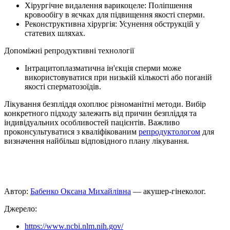
Хірургічне видалення варикоцеле: Поліпшення
кровообігу в яєчках для підвищення якості сперми.
Реконструктивна хірургія: Усунення обструкцій у
статевих шляхах.
Допоміжні репродуктивні технології
Інтрацитоплазматична ін'єкція сперми може
використовуватися при низькій кількості або поганій
якості сперматозоїдів.
Лікування безпліддя охоплює різноманітні методи. Вибір
конкретного підходу залежить від причин безпліддя та
індивідуальних особливостей пацієнтів. Важливо
проконсультуватися з кваліфікованим
репродуктологом
для
визначення найбільш відповідного плану лікування.
Автор:
Бабенко Оксана Михайлівна
— акушер-гінеколог.
Джерело:
https://www.ncbi.nlm.nih.gov/