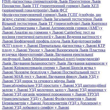
FISH-діагностика сперматозоїдів Львів
Прогестерон Львів
Пролактин Львів
ТТГ (тиреотропний гормон) Львів
ХГЛ
(хоріонічний гонадотропін) Львів
ФСГ
(фолікулостимулюючий гормон) Львів
ГСПГ (глобулін, що
зв'язує статеві гормони) Львів
Загальний тестостерон Львів
Вільний тестостерон Львів
ТГ (тиреоглобулін) Львів
Кортизол
Львів
Спермограма у Львові
Антимюлерів гормон (АМГ) у
Львові
Аналізи на гормони у Львові
CarrierSeq: тест на
носіння генетичної патології у Львові
Ведення вагітності у
Львові
Біофізичний профіль плода Львів
Кардіотокографія
(КТГ) плоду у Львові
Пренатальна діагностика у Львові
КТР
плоду у Львові
Уролог у Львові
Вазорезекція Львів
Пластика
вуздечки (френулотомія) Львів
Лікування еректильної
дисфункції Львів
Обрізання крайньої плоті (циркумцизія)
Львів
Лікування баланопоститу Львів
Лікування варикоцеле у
Львові
Кріоконсервація сперми у Львові
Біопсія яєчка у
Львові
Чоловіче безпліддя у Львові
Посткоїтальний тест у
Львові
MAR-тест у Львові
Лікування фімозу Львів
УЗД у
Львові
УЗД нирок та сечового міхура Львів
Трансабдомінальне УЗД простати у Львові
УЗД щитоподібної
залози у Львові
УЗД молочних залоз у Львові
УЗД мошонки у
Львові
УЗД органів черевної порожнини у Львові
ТРУЗД
(трансректальне УЗД) у Львові
Фолікулометрія у Львові
Цервікометрія у Львові
Доплерометрія (УЗД з Доплером) у
Львові
УЗД лобкового симфізу у Львові