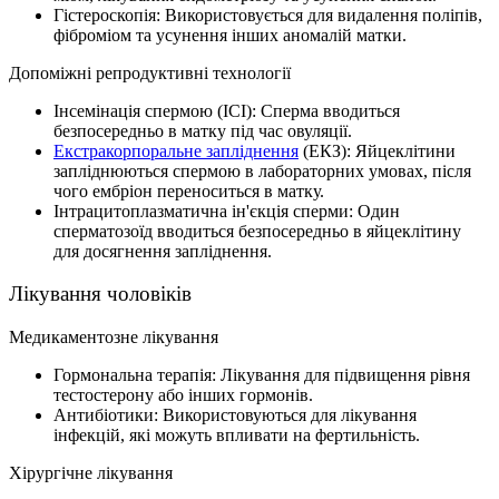
Гістероскопія: Використовується для видалення поліпів,
фіброміом та усунення інших аномалій матки.
Допоміжні репродуктивні технології
Інсемінація спермою (ІСІ): Сперма вводиться
безпосередньо в матку під час овуляції.
Екстракорпоральне запліднення
(ЕКЗ): Яйцеклітини
запліднюються спермою в лабораторних умовах, після
чого ембріон переноситься в матку.
Інтрацитоплазматична ін'єкція сперми: Один
сперматозоїд вводиться безпосередньо в яйцеклітину
для досягнення запліднення.
Лікування чоловіків
Медикаментозне лікування
Гормональна терапія: Лікування для підвищення рівня
тестостерону або інших гормонів.
Антибіотики: Використовуються для лікування
інфекцій, які можуть впливати на фертильність.
Хірургічне лікування