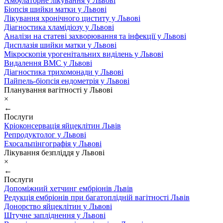
Амбулаторне лікування у Львові
Біопсія шийки матки у Львові
Лікування хронічного циститу у Львові
Діагностика хламідіозу у Львові
Аналізи на статеві захворювання та інфекції у Львові
Дисплазія шийки матки у Львові
Мікроскопія урогенітальних виділень у Львові
Видалення ВМС у Львові
Діагностика трихомонади у Львові
Пайпель-біопсія ендометрія у Львові
Планування вагітності у Львові
×
←
Послуги
Кріоконсервація яйцеклітин Львів
Репродуктолог у Львові
Ехосальпінгографія у Львові
Лікування безпліддя у Львові
×
←
Послуги
Допоміжний хетчинг ембріонів Львів
Редукція ембріонів при багатоплідній вагітності Львів
Донорство яйцеклітин у Львові
Штучне запліднення у Львові