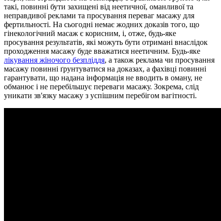
такі, повинні бути захищені від неетичної, оманливої та
неправдивої реклами та просування переваг масажу для
фертильності. На сьогодні немає жодних доказів того, що
гінекологічний масаж є корисним, і, отже, будь-яке
просування результатів, які можуть бути отримані внаслідок
проходження масажу буде вважатися неетичним. Будь-яке
лікування жіночого безпліддя
, а також реклама чи просування
масажу повинні ґрунтуватися на доказах, а фахівці повинні
гарантувати, що надана інформація не вводить в оману, не
обманює і не перебільшує переваги масажу. Зокрема, слід
уникати зв'язку масажу з успішним перебігом вагітності.