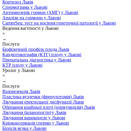
Кортизол Львів
Спермограма у Львові
Антимюлерів гормон (АМГ) у Львові
Аналізи на гормони у Львові
CarrierSeq: тест на носіння генетичної патології у Львові
Ведення вагітності у Львові
×
←
Послуги
Біофізичний профіль плода Львів
Кардіотокографія (КТГ) плоду у Львові
Пренатальна діагностика у Львові
КТР плоду у Львові
Уролог у Львові
×
←
Послуги
Вазорезекція Львів
Пластика вуздечки (френулотомія) Львів
Лікування еректильної дисфункції Львів
Обрізання крайньої плоті (циркумцизія) Львів
Лікування баланопоститу Львів
Лікування варикоцеле у Львові
Кріоконсервація сперми у Львові
Біопсія яєчка у Львові