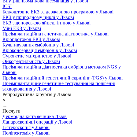
Внутрішньоматкова інсемінація у Львові
ICSI
Безкоштовне ЕКЗ за державною програмою у Львові
ЕКЗ у природному циклі у Львові
ЕКЗ з донорською яйцеклітиною у Львові
Міні ЕКЗ у Львові
Преімплантаційна генетична діагностика у Львові
Кріопротокол ЕКЗ у Львові
Культивування ембріонів у Львові
Кріоконсервація ембріонів у Львові
Сурогатне материнство у Львові
Онкофертильність у Львові
Преімплантаційна діагностика ембріона методом NGS у
Львові
Преімплантаційний генетичний скринінг (PGS) у Львові
Преімплантаційне генетичне тестування на полігенні
захворювання у Львові
Репродуктивна хірургія у Львові
×
←
Послуги
Дермоїдна кіста яєчника Львів
Лапароскопічні операції у Львові
Гістероскопія у Львові
Поліпектомія у Львові