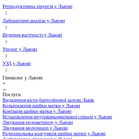
Репродуктивна хірургія у Львові
Лабораторні аналізи у Львові
Ведення вагітності у Львові
Уролог у Львові
УЗД у Львові
Гінеколог у Львові
×
←
Послуги
Видалення кісти бартолінової залози Львів
Кольпоскопія шийки матки у Львові
Конізація шийки матки у Львові
Встановлення внутрішньоматкової спіралі у Львові
Лікування ендометріозу у Львові
Лікування молочниці у Львові
Радіохвильова коагуляція шийки матки у Львові