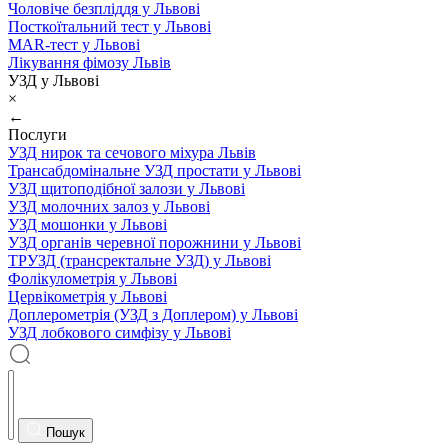
Чоловіче безпліддя у Львові
Посткоїтальний тест у Львові
MAR-тест у Львові
Лікування фімозу Львів
УЗД у Львові
×
←
Послуги
УЗД нирок та сечового міхура Львів
Трансабдомінальне УЗД простати у Львові
УЗД щитоподібної залози у Львові
УЗД молочних залоз у Львові
УЗД мошонки у Львові
УЗД органів черевної порожнини у Львові
ТРУЗД (трансректальне УЗД) у Львові
Фолікулометрія у Львові
Цервікометрія у Львові
Доплерометрія (УЗД з Доплером) у Львові
УЗД лобкового симфізу у Львові
Пошук