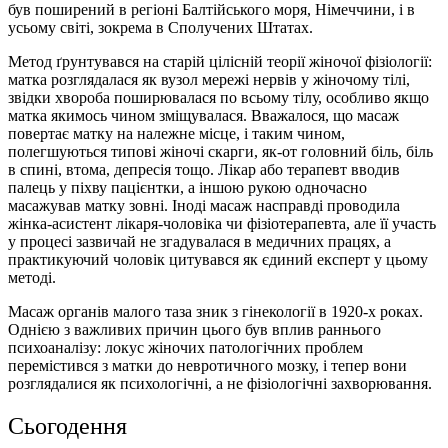
був поширений в регіоні Балтійського моря, Німеччини, і в
усьому світі, зокрема в Сполучених Штатах.
Метод ґрунтувався на старій цілісній теорії жіночої фізіології:
матка розглядалася як вузол мережі нервів у жіночому тілі,
звідки хвороба поширювалася по всьому тілу, особливо якщо
матка якимось чином зміщувалася. Вважалося, що масаж
повертає матку на належне місце, і таким чином,
полегшуються типові жіночі скарги, як-от головний біль, біль
в спині, втома, депресія тощо. Лікар або терапевт вводив
палець у піхву пацієнтки, а іншою рукою одночасно
масажував матку зовні. Іноді масаж насправді проводила
жінка-асистент лікаря-чоловіка чи фізіотерапевта, але її участь
у процесі зазвичай не згадувалася в медичних працях, а
практикуючий чоловік цитувався як єдиний експерт у цьому
методі.
Масаж органів малого таза зник з гінекології в 1920-х роках.
Однією з важливих причин цього був вплив раннього
психоаналізу: локус жіночих патологічних проблем
перемістився з матки до невротичного мозку, і тепер вони
розглядалися як психологічні, а не фізіологічні захворювання.
Сьогодення