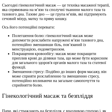
Сьогодні гінекологічний масаж — це техніка масажної терапії,
яка спрямована на м’язи та сполучні тканини малого таза та
тазового дна. Тазове дно — це група м’язів, які підтримують
сечовий міхур, матку та пряму кишку.
Ось його потенційні переваги:
Полегшення болю: гінекологічний масаж може
допомогти розслабити напружені м’язи тазового дна,
потенційно зменшивши біль, пов’язаний із
менструацією, ендометриозом.
Покращення кровообігу: масаж може покращити
приплив крові до ділянки таза, що може бути корисним
для загального здоров'я органів малого таза та статевої
функції.
Зменшення стресу: Подібно до інших форм масажу, він
може сприяти розслабленню та зменшенню стресу,
потенційно впливаючи на загальне самопочуття та
сприйняття болю.
Гінекологічний масаж та безпліддя
Пари, які страждають на безпліддя, є вразливою групою і, як