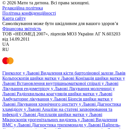
© 2026 Мати та дитина. Всі права захищені.
Редакційна політика
Політика конфіденційності
Карта сайту
Самолікування може бути шкідливим для вашого здоров’я
Фінансова звітність
ТОВ «НЕОМЕД 2007», ліцензія МОЗ України АГ N.603203
від 14.09.2011
UA
RU
Гінеколог у Львові
Видалення кісти бартолінової залози Львів
Кольпоскопія шийки матки у Львові
Конізація шийки матки у
Львові
Встановлення внутрішньоматкової спіралі у Львові
Лікування ендометріозу у Львові
Лікування молочниці у
Львові
Радіохвильова коагуляція шийки матки у Львові
Амбулаторне лікування у Львові
Біопсія шийки матки у
Львові
Лікування хронічного циститу у Львові
Діагностика
хламідіозу у Львові
Аналізи на статеві захворювання та
інфекції у Львові
Дисплазія шийки матки у Львові
Мікроскопія урогенітальних виділень у Львові
Видалення
ВМС у Львові
Діагностика трихомонади у Львові
Пайпель-