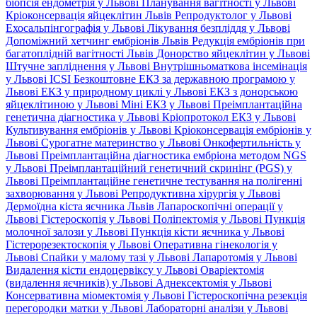
біопсія ендометрія у Львові
Планування вагітності у Львові
Кріоконсервація яйцеклітин Львів
Репродуктолог у Львові
Ехосальпінгографія у Львові
Лікування безпліддя у Львові
Допоміжний хетчинг ембріонів Львів
Редукція ембріонів при
багатоплідній вагітності Львів
Донорство яйцеклітин у Львові
Штучне запліднення у Львові
Внутрішньоматкова інсемінація
у Львові
ICSI
Безкоштовне ЕКЗ за державною програмою у
Львові
ЕКЗ у природному циклі у Львові
ЕКЗ з донорською
яйцеклітиною у Львові
Міні ЕКЗ у Львові
Преімплантаційна
генетична діагностика у Львові
Кріопротокол ЕКЗ у Львові
Культивування ембріонів у Львові
Кріоконсервація ембріонів у
Львові
Сурогатне материнство у Львові
Онкофертильність у
Львові
Преімплантаційна діагностика ембріона методом NGS
у Львові
Преімплантаційний генетичний скринінг (PGS) у
Львові
Преімплантаційне генетичне тестування на полігенні
захворювання у Львові
Репродуктивна хірургія у Львові
Дермоїдна кіста яєчника Львів
Лапароскопічні операції у
Львові
Гістероскопія у Львові
Поліпектомія у Львові
Пункція
молочної залози у Львові
Пункція кісти яєчника у Львові
Гістерорезектоскопія у Львові
Оперативна гінекологія у
Львові
Спайки у малому тазі у Львові
Лапаротомія у Львові
Видалення кісти ендоцервіксу у Львові
Оваріектомія
(видалення яєчників) у Львові
Аднексектомія у Львові
Консервативна міомектомія у Львові
Гістероскопічна резекція
перегородки матки у Львові
Лабораторні аналізи у Львові