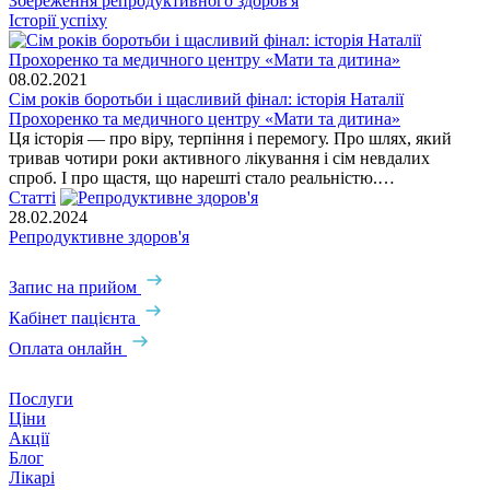
Збереження репродуктивного здоров'я
Історії успіху
08.02.2021
Сім років боротьби і щасливий фінал: історія Наталії
Прохоренко та медичного центру «Мати та дитина»
Ця історія — про віру, терпіння і перемогу. Про шлях, який
тривав чотири роки активного лікування і сім невдалих
спроб. І про щастя, що нарешті стало реальністю.…
Статті
28.02.2024
Репродуктивне здоров'я
Запис на прийом
Кабінет пацієнта
Оплата онлайн
Послуги
Ціни
Акції
Блог
Лікарі