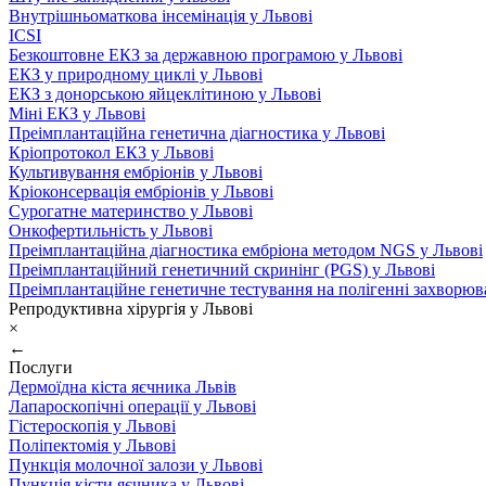
Внутрішньоматкова інсемінація у Львові
ICSI
Безкоштовне ЕКЗ за державною програмою у Львові
ЕКЗ у природному циклі у Львові
ЕКЗ з донорською яйцеклітиною у Львові
Міні ЕКЗ у Львові
Преімплантаційна генетична діагностика у Львові
Кріопротокол ЕКЗ у Львові
Культивування ембріонів у Львові
Кріоконсервація ембріонів у Львові
Сурогатне материнство у Львові
Онкофертильність у Львові
Преімплантаційна діагностика ембріона методом NGS у Львові
Преімплантаційний генетичний скринінг (PGS) у Львові
Преімплантаційне генетичне тестування на полігенні захворюв
Репродуктивна хірургія у Львові
×
←
Послуги
Дермоїдна кіста яєчника Львів
Лапароскопічні операції у Львові
Гістероскопія у Львові
Поліпектомія у Львові
Пункція молочної залози у Львові
Пункція кісти яєчника у Львові