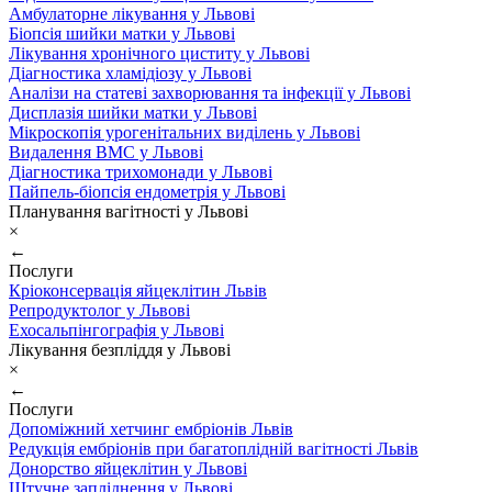
Амбулаторне лікування у Львові
Біопсія шийки матки у Львові
Лікування хронічного циститу у Львові
Діагностика хламідіозу у Львові
Аналізи на статеві захворювання та інфекції у Львові
Дисплазія шийки матки у Львові
Мікроскопія урогенітальних виділень у Львові
Видалення ВМС у Львові
Діагностика трихомонади у Львові
Пайпель-біопсія ендометрія у Львові
Планування вагітності у Львові
×
←
Послуги
Кріоконсервація яйцеклітин Львів
Репродуктолог у Львові
Ехосальпінгографія у Львові
Лікування безпліддя у Львові
×
←
Послуги
Допоміжний хетчинг ембріонів Львів
Редукція ембріонів при багатоплідній вагітності Львів
Донорство яйцеклітин у Львові
Штучне запліднення у Львові