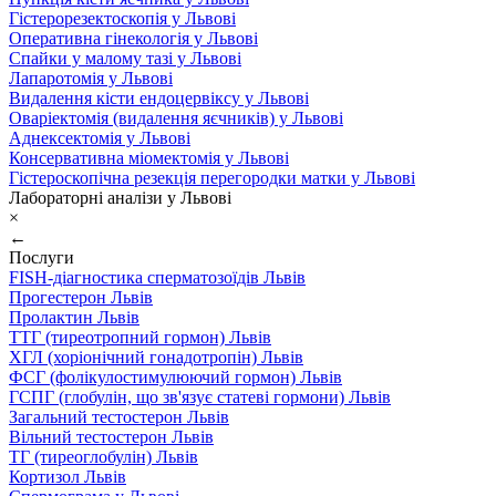
Гістерорезектоскопія у Львові
Оперативна гінекологія у Львові
Спайки у малому тазі у Львові
Лапаротомія у Львові
Видалення кісти ендоцервіксу у Львові
Оваріектомія (видалення яєчників) у Львові
Аднексектомія у Львові
Консервативна міомектомія у Львові
Гістероскопічна резекція перегородки матки у Львові
Лабораторні аналізи у Львові
×
←
Послуги
FISH-діагностика сперматозоїдів Львів
Прогестерон Львів
Пролактин Львів
ТТГ (тиреотропний гормон) Львів
ХГЛ (хоріонічний гонадотропін) Львів
ФСГ (фолікулостимулюючий гормон) Львів
ГСПГ (глобулін, що зв'язує статеві гормони) Львів
Загальний тестостерон Львів
Вільний тестостерон Львів
ТГ (тиреоглобулін) Львів
Кортизол Львів