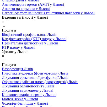
Спермограма у Львові
Антимюлерів гормон (АМГ) у Львові
Аналізи на гормони у Львові
CarrierSeq: тест на носіння генетичної патології у Львові
Ведення вагітності у Львові
×
←
Послуги
Біофізичний профіль плода Львів
Кардіотокографія (КТГ) плоду у Львові
Пренатальна діагностика у Львові
КТР плоду у Львові
Уролог у Львові
×
←
Послуги
Вазорезекція Львів
Пластика вуздечки (френулотомія) Львів
Лікування еректильної дисфункції Львів
Обрізання крайньої плоті (циркумцизія) Львів
Лікування баланопоститу Львів
Лікування варикоцеле у Львові
Кріоконсервація сперми у Львові
Біопсія яєчка у Львові
Чоловіче безпліддя у Львові