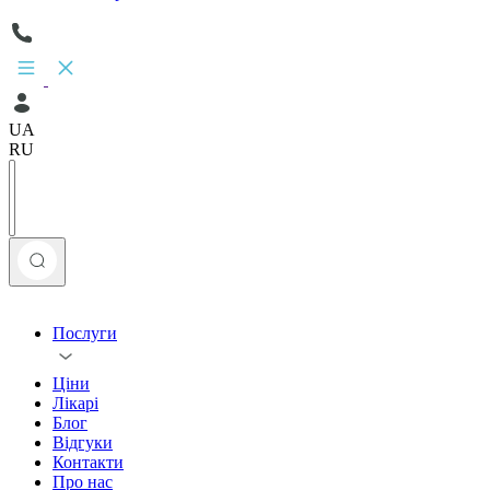
UA
RU
Послуги
Ціни
Лікарі
Блог
Відгуки
Контакти
Про нас