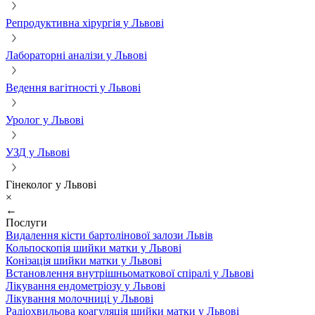
Репродуктивна хірургія у Львові
Лабораторні аналізи у Львові
Ведення вагітності у Львові
Уролог у Львові
УЗД у Львові
Гінеколог у Львові
×
←
Послуги
Видалення кісти бартолінової залози Львів
Кольпоскопія шийки матки у Львові
Конізація шийки матки у Львові
Встановлення внутрішньоматкової спіралі у Львові
Лікування ендометріозу у Львові
Лікування молочниці у Львові
Радіохвильова коагуляція шийки матки у Львові