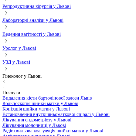
Репродуктивна хірургія у Львові
Лабораторні аналізи у Львові
Ведення вагітності у Львові
Уролог у Львові
УЗД у Львові
Гінеколог у Львові
×
←
Послуги
Видалення кісти бартолінової залози Львів
Кольпоскопія шийки матки у Львові
Конізація шийки матки у Львові
Встановлення внутрішньоматкової спіралі у Львові
Лікування ендометріозу у Львові
Лікування молочниці у Львові
Радіохвильова коагуляція шийки матки у Львові