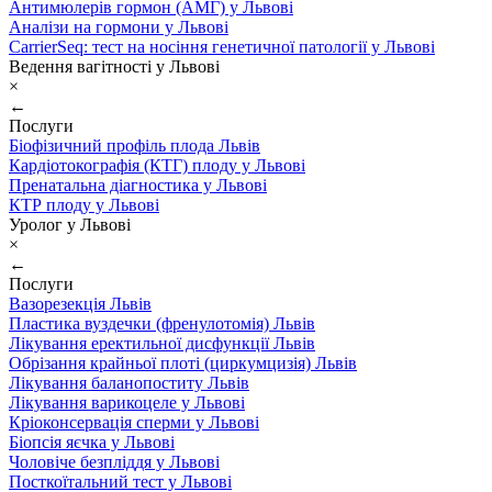
Антимюлерів гормон (АМГ) у Львові
Аналізи на гормони у Львові
CarrierSeq: тест на носіння генетичної патології у Львові
Ведення вагітності у Львові
×
←
Послуги
Біофізичний профіль плода Львів
Кардіотокографія (КТГ) плоду у Львові
Пренатальна діагностика у Львові
КТР плоду у Львові
Уролог у Львові
×
←
Послуги
Вазорезекція Львів
Пластика вуздечки (френулотомія) Львів
Лікування еректильної дисфункції Львів
Обрізання крайньої плоті (циркумцизія) Львів
Лікування баланопоститу Львів
Лікування варикоцеле у Львові
Кріоконсервація сперми у Львові
Біопсія яєчка у Львові
Чоловіче безпліддя у Львові
Посткоїтальний тест у Львові