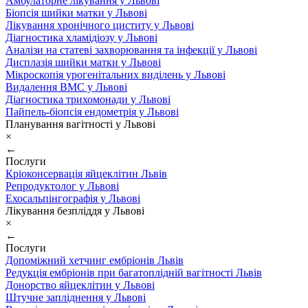
Амбулаторне лікування у Львові
Біопсія шийки матки у Львові
Лікування хронічного циститу у Львові
Діагностика хламідіозу у Львові
Аналізи на статеві захворювання та інфекції у Львові
Дисплазія шийки матки у Львові
Мікроскопія урогенітальних виділень у Львові
Видалення ВМС у Львові
Діагностика трихомонади у Львові
Пайпель-біопсія ендометрія у Львові
Планування вагітності у Львові
×
←
Послуги
Кріоконсервація яйцеклітин Львів
Репродуктолог у Львові
Ехосальпінгографія у Львові
Лікування безпліддя у Львові
×
←
Послуги
Допоміжний хетчинг ембріонів Львів
Редукція ембріонів при багатоплідній вагітності Львів
Донорство яйцеклітин у Львові
Штучне запліднення у Львові