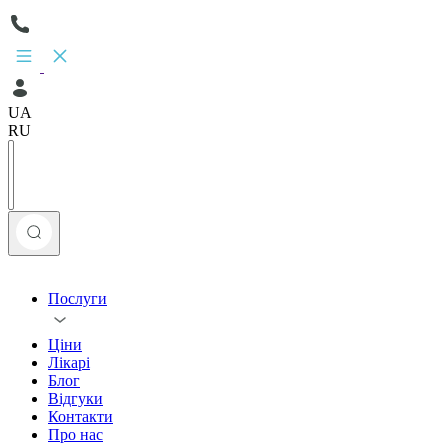
UA
RU
Послуги
Ціни
Лікарі
Блог
Відгуки
Контакти
Про нас