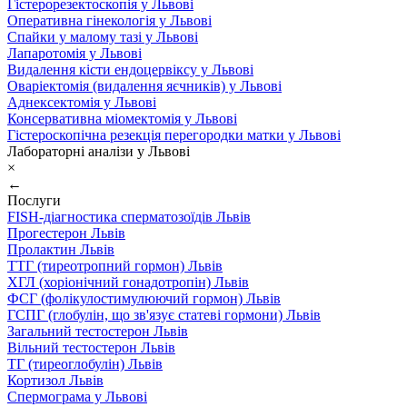
Гістерорезектоскопія у Львові
Оперативна гінекологія у Львові
Спайки у малому тазі у Львові
Лапаротомія у Львові
Видалення кісти ендоцервіксу у Львові
Оваріектомія (видалення яєчників) у Львові
Аднексектомія у Львові
Консервативна міомектомія у Львові
Гістероскопічна резекція перегородки матки у Львові
Лабораторні аналізи у Львові
×
←
Послуги
FISH-діагностика сперматозоїдів Львів
Прогестерон Львів
Пролактин Львів
ТТГ (тиреотропний гормон) Львів
ХГЛ (хоріонічний гонадотропін) Львів
ФСГ (фолікулостимулюючий гормон) Львів
ГСПГ (глобулін, що зв'язує статеві гормони) Львів
Загальний тестостерон Львів
Вільний тестостерон Львів
ТГ (тиреоглобулін) Львів
Кортизол Львів
Спермограма у Львові