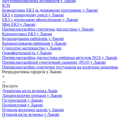
Внутрішньоматкова інсемінація у Львові
ICSI
Безкоштовне ЕКЗ за державною програмою у Львові
ЕКЗ у природному циклі у Львові
ЕКЗ з донорською яйцеклітиною у Львові
Міні ЕКЗ у Львові
Преімплантаційна генетична діагностика у Львові
Кріопротокол ЕКЗ у Львові
Культивування ембріонів у Львові
Кріоконсервація ембріонів у Львові
Сурогатне материнство у Львові
Онкофертильність у Львові
Преімплантаційна діагностика ембріона методом NGS у Львові
Преімплантаційний генетичний скринінг (PGS) у Львові
Преімплантаційне генетичне тестування на полігенні захворюв
Репродуктивна хірургія у Львові
×
←
Послуги
Дермоїдна кіста яєчника Львів
Лапароскопічні операції у Львові
Гістероскопія у Львові
Поліпектомія у Львові
Пункція молочної залози у Львові
Пункція кісти яєчника у Львові