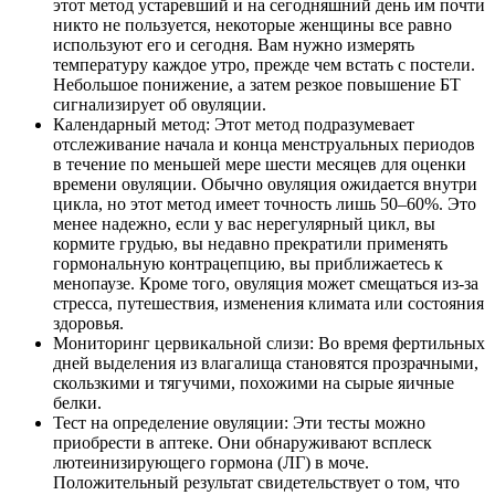
этот метод устаревший и на сегодняшний день им почти
никто не пользуется, некоторые женщины все равно
используют его и сегодня. Вам нужно измерять
температуру каждое утро, прежде чем встать с постели.
Небольшое понижение, а затем резкое повышение БT
сигнализирует об овуляции.
Календарный метод: Этот метод подразумевает
отслеживание начала и конца менструальных периодов
в течение по меньшей мере шести месяцев для оценки
времени овуляции. Обычно овуляция ожидается внутри
цикла, но этот метод имеет точность лишь 50–60%. Это
менее надежно, если у вас нерегулярный цикл, вы
кормите грудью, вы недавно прекратили применять
гормональную контрацепцию, вы приближаетесь к
менопаузе. Кроме того, овуляция может смещаться из-за
стресса, путешествия, изменения климата или состояния
здоровья.
Мониторинг цервикальной слизи: Во время фертильных
дней выделения из влагалища становятся прозрачными,
скользкими и тягучими, похожими на сырые яичные
белки.
Тест на определение овуляции: Эти тесты можно
приобрести в аптеке. Они обнаруживают всплеск
лютеинизирующего гормона (ЛГ) в моче.
Положительный результат свидетельствует о том, что