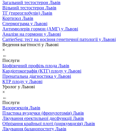
Загальний тестостерон Львів
Вільний тестостерон Львів
ТГ (тиреоглобулін) Львів
Кортизол Львів
Спермограма у Львові
Антимюлерів гормон (АМГ) у Львові
Аналізи на гормони у Львові
CarrierSeq: тест на носіння генетичної патології у Львові
Ведення вагітності у Львові
×
←
Послуги
Біофізичний профіль плода Львів
Кардіотокографія (КТГ) плоду у Львові
Пренатальна діагностика у Львові
КТР плоду у Львові
Уролог у Львові
×
←
Послуги
Вазорезекція Львів
Пластика вуздечки (френулотомія) Львів
Лікування еректильної дисфункції Львів
Обрізання крайньої плоті (циркумцизія) Львів
Лікування баланопоститу Львів