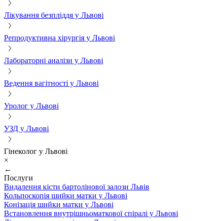
Лікування безпліддя у Львові
Репродуктивна хірургія у Львові
Лабораторні аналізи у Львові
Ведення вагітності у Львові
Уролог у Львові
УЗД у Львові
Гінеколог у Львові
×
←
Послуги
Видалення кісти бартолінової залози Львів
Кольпоскопія шийки матки у Львові
Конізація шийки матки у Львові
Встановлення внутрішньоматкової спіралі у Львові