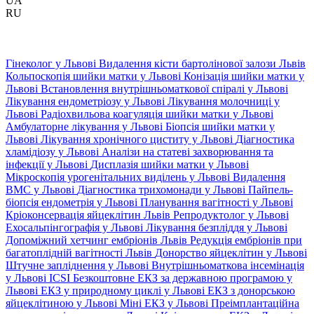
UA
RU
Гінеколог у Львові
Видалення кісти бартолінової залози Львів
Кольпоскопія шийки матки у Львові
Конізація шийки матки у
Львові
Встановлення внутрішньоматкової спіралі у Львові
Лікування ендометріозу у Львові
Лікування молочниці у
Львові
Радіохвильова коагуляція шийки матки у Львові
Амбулаторне лікування у Львові
Біопсія шийки матки у
Львові
Лікування хронічного циститу у Львові
Діагностика
хламідіозу у Львові
Аналізи на статеві захворювання та
інфекції у Львові
Дисплазія шийки матки у Львові
Мікроскопія урогенітальних виділень у Львові
Видалення
ВМС у Львові
Діагностика трихомонади у Львові
Пайпель-
біопсія ендометрія у Львові
Планування вагітності у Львові
Кріоконсервація яйцеклітин Львів
Репродуктолог у Львові
Ехосальпінгографія у Львові
Лікування безпліддя у Львові
Допоміжний хетчинг ембріонів Львів
Редукція ембріонів при
багатоплідній вагітності Львів
Донорство яйцеклітин у Львові
Штучне запліднення у Львові
Внутрішньоматкова інсемінація
у Львові
ICSI
Безкоштовне ЕКЗ за державною програмою у
Львові
ЕКЗ у природному циклі у Львові
ЕКЗ з донорською
яйцеклітиною у Львові
Міні ЕКЗ у Львові
Преімплантаційна