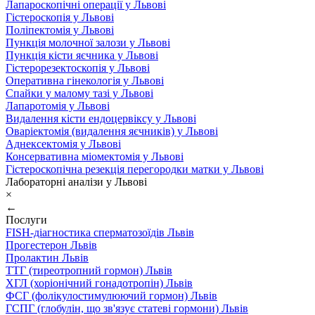
Лапароскопічні операції у Львові
Гістероскопія у Львові
Поліпектомія у Львові
Пункція молочної залози у Львові
Пункція кісти яєчника у Львові
Гістерорезектоскопія у Львові
Оперативна гінекологія у Львові
Спайки у малому тазі у Львові
Лапаротомія у Львові
Видалення кісти ендоцервіксу у Львові
Оваріектомія (видалення яєчників) у Львові
Аднексектомія у Львові
Консервативна міомектомія у Львові
Гістероскопічна резекція перегородки матки у Львові
Лабораторні аналізи у Львові
×
←
Послуги
FISH-діагностика сперматозоїдів Львів
Прогестерон Львів
Пролактин Львів
ТТГ (тиреотропний гормон) Львів
ХГЛ (хоріонічний гонадотропін) Львів
ФСГ (фолікулостимулюючий гормон) Львів
ГСПГ (глобулін, що зв'язує статеві гормони) Львів