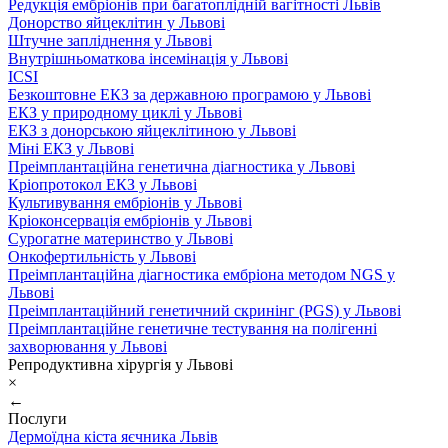
Редукція ембріонів при багатоплідній вагітності Львів
Донорство яйцеклітин у Львові
Штучне запліднення у Львові
Внутрішньоматкова інсемінація у Львові
ICSI
Безкоштовне ЕКЗ за державною програмою у Львові
ЕКЗ у природному циклі у Львові
ЕКЗ з донорською яйцеклітиною у Львові
Міні ЕКЗ у Львові
Преімплантаційна генетична діагностика у Львові
Кріопротокол ЕКЗ у Львові
Культивування ембріонів у Львові
Кріоконсервація ембріонів у Львові
Сурогатне материнство у Львові
Онкофертильність у Львові
Преімплантаційна діагностика ембріона методом NGS у
Львові
Преімплантаційний генетичний скринінг (PGS) у Львові
Преімплантаційне генетичне тестування на полігенні
захворювання у Львові
Репродуктивна хірургія у Львові
×
←
Послуги
Дермоїдна кіста яєчника Львів