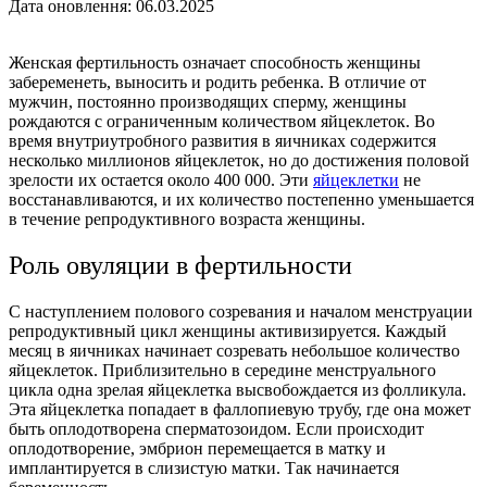
Дата оновлення: 06.03.2025
Женская фертильность означает способность женщины
забеременеть, выносить и родить ребенка. В отличие от
мужчин, постоянно производящих сперму, женщины
рождаются с ограниченным количеством яйцеклеток. Во
время внутриутробного развития в яичниках содержится
несколько миллионов яйцеклеток, но до достижения половой
зрелости их остается около 400 000. Эти
яйцеклетки
не
восстанавливаются, и их количество постепенно уменьшается
в течение репродуктивного возраста женщины.
Роль овуляции в фертильности
С наступлением полового созревания и началом менструации
репродуктивный цикл женщины активизируется. Каждый
месяц в яичниках начинает созревать небольшое количество
яйцеклеток. Приблизительно в середине менструального
цикла одна зрелая яйцеклетка высвобождается из фолликула.
Эта яйцеклетка попадает в фаллопиевую трубу, где она может
быть оплодотворена сперматозоидом. Если происходит
оплодотворение, эмбрион перемещается в матку и
имплантируется в слизистую матки. Так начинается