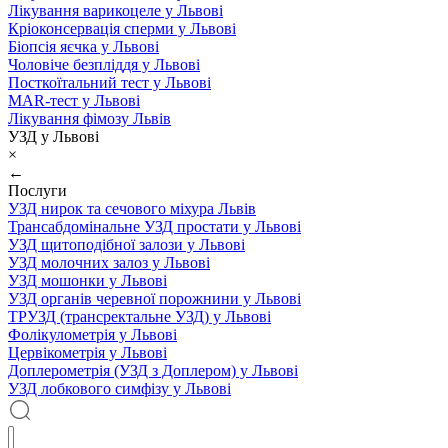
Лікування варикоцеле у Львові
Кріоконсервація сперми у Львові
Біопсія яєчка у Львові
Чоловіче безпліддя у Львові
Посткоїтальний тест у Львові
MAR-тест у Львові
Лікування фімозу Львів
УЗД у Львові
×
←
Послуги
УЗД нирок та сечового міхура Львів
Трансабдомінальне УЗД простати у Львові
УЗД щитоподібної залози у Львові
УЗД молочних залоз у Львові
УЗД мошонки у Львові
УЗД органів черевної порожнини у Львові
ТРУЗД (трансректальне УЗД) у Львові
Фолікулометрія у Львові
Цервікометрія у Львові
Доплерометрія (УЗД з Доплером) у Львові
УЗД лобкового симфізу у Львові