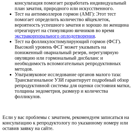
консультация помогает разработать индивидуальный
план зачатия, природного или искусственного.
Тест на антимюллеров гормон (АМГ): Этот тест
помогает определить количество яйцеклеток,
вероятность успешного зачатия и хорошо ли женщина
отреагирует на стимуляцию яичников во время
экстракорпорального оплодотворения
.
Тест на фолликулостимулирующий гормон (ФСГ).
Высокий уровень ФСГ может указывать на
пониженный овариальный резерв, нерегулярную
овуляцию или гормональный дисбаланс и
необходимость вспомогательных репродуктивных
методов.
Ультразвуковое исследование органов малого таза:
Трансвагинальное УЗИ гарантирует подробный обзор
репродуктивной системы для оценки состояния матки,
толщины эндометрия, размиур и количества
фолликулов.
Если у вас проблемы с зачатием, рекомендуем записаться на
консультацию к репродуктологу по указанному номеру или
оставив заявку на сайте.