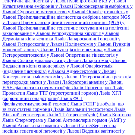
генетична діагностика у Львові
Кріопротокол ЕКЗ у Львові
Культивування ембріонів у Львові
Кріоконсервація ембріонів у
Львові
Сурогатне материнство у Львові
Онкофертильність у
Львові
Преімплантаційна діагностика ембріона методом NGS
у Львові
Преімплантаційний генетичний скринінг (PGS) у
Львові
Преімплантаційне генетичне тестування на полігенні
захворювання у Львові
Репродуктивна хірургія у Львові
Дермоїдна кіста яєчника Львів
Лапароскопічні операції у
Львові
Гістероскопія у Львові
Поліпектомія у Львові
Пункція
молочної залози у Львові
Пункція кісти яєчника у Львові
Гістерорезектоскопія у Львові
Оперативна гінекологія у
Львові
Спайки у малому тазі у Львові
Лапаротомія у Львові
Видалення кісти ендоцервіксу у Львові
Оваріектомія
(видалення яєчників) у Львові
Аднексектомія у Львові
Консервативна міомектомія у Львові
Гістероскопічна резекція
перегородки матки у Львові
Лабораторні аналізи у Львові
FISH-діагностика сперматозоїдів Львів
Прогестерон Львів
Пролактин Львів
ТТГ (тиреотропний гормон) Львів
ХГЛ
(хоріонічний гонадотропін) Львів
ФСГ
(фолікулостимулюючий гормон) Львів
ГСПГ (глобулін, що
зв'язує статеві гормони) Львів
Загальний тестостерон Львів
Вільний тестостерон Львів
ТГ (тиреоглобулін) Львів
Кортизол
Львів
Спермограма у Львові
Антимюлерів гормон (АМГ) у
Львові
Аналізи на гормони у Львові
CarrierSeq: тест на
носіння генетичної патології у Львові
Ведення вагітності у