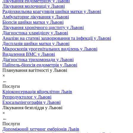
Лікування ендометріозу у Львові
Лікування молочниці у Львові
Радіохвильова коагуляція шийки матки у Львові
Амбулаторне лікування у Львові
Біопсія шийки матки у Львові
Лікування хронічного циститу у Львові
Діагностика хламідіозу у Львові
Аналізи на статеві захворювання та інфекції у Львові
Дисплазія шийки матки у Львові
Мікроскопія урогенітальних виділень у Львові
Видалення ВМС у Львові
Діагностика трихомонади у Львові
Пайпель-біопсія ендометрія у Львові
Планування вагітності у Львові
×
←
Послуги
Кріоконсервація яйцеклітин Львів
Репродуктолог у Львові
Ехосальпінгографія у Львові
Лікування безпліддя у Львові
×
←
Послуги
Допоміжний хетчинг ембріонів Львів